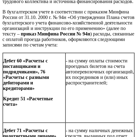
трудового коллектива и источника финансирования расходов.
В бухгалтерском учете в соответствии с приказом Минфина
России от 31.10.
2000 г
. № 94н «Об утверждении Плана счетов
бухгалтерского учета финансово-хозяйственной деятельности
организаций и инструкции по его применению» (далее по
тексту –
приказ Минфина России № 94н
) расходы, связанные
с оплатой проезда работников, оформляются следующими
записями по счетам учета:
Дебет 60 «Расчеты с
- на сумму оплаты стоимости
поставщиками и
проездных билетов на счета
подрядчиками», 76
автоперевозочных организаций,
«Расчеты с разными
их посредников и (или) иных
дебиторами и
распространителей;
кредиторами»
Кредит 51 «Расчетные
счета»
Дебет 71 «Расчеты с
- на сумму наличных денежных
подотчетными лицами»
средств, выданных под отчет