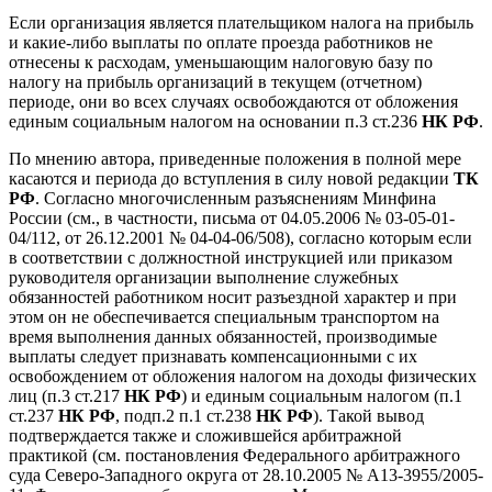
Если организация является плательщиком налога на прибыль
и какие-либо выплаты по оплате проезда работников не
отнесены к расходам, уменьшающим налоговую базу по
налогу на прибыль организаций в текущем (отчетном)
периоде, они во всех случаях освобождаются от обложения
единым социальным налогом на основании п.3 ст.236
НК РФ
.
По мнению автора, приведенные положения в полной мере
касаются и периода до вступления в силу новой редакции
ТК
РФ
. Согласно многочисленным разъяснениям Минфина
России (см., в частности, письма от 04.05.2006 № 03-05-01-
04/112, от 26.12.2001 № 04-04-06/508), согласно которым если
в соответствии с должностной инструкцией или приказом
руководителя организации выполнение служебных
обязанностей работником носит разъездной характер и при
этом он не обеспечивается специальным транспортом на
время выполнения данных обязанностей, производимые
выплаты следует признавать компенсационными с их
освобождением от обложения налогом на доходы физических
лиц (п.3 ст.217
НК РФ
) и единым социальным налогом (п.1
ст.237
НК РФ
, подп.2 п.1 ст.238
НК РФ
). Такой вывод
подтверждается также и сложившейся арбитражной
практикой (см. постановления Федерального арбитражного
суда Северо-Западного округа от 28.10.2005 № А13-3955/2005-