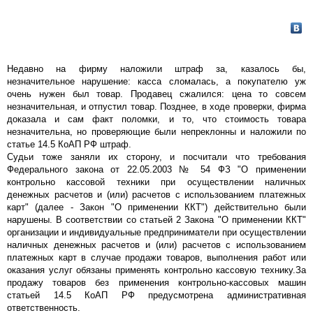
Недавно на фирму наложили штраф за, казалось бы,
незначительное нарушение: касса сломалась, а покупателю уж
очень нужен был товар. Продавец сжалился: цена то совсем
незначительная, и отпустил товар. Позднее, в ходе проверки, фирма
доказала и сам факт поломки, и то, что стоимость товара
незначительна, но проверяющие были непреклонны и наложили по
статье 14.5 КоАП РФ штраф.
Судьи тоже заняли их сторону, и посчитали что требования
Федерального закона от 22.05.2003 № 54 ФЗ "О применении
контрольно кассовой техники при осуществлении наличных
денежных расчетов и (или) расчетов с использованием платежных
карт" (далее - Закон "О применении ККТ") действительно были
нарушены. В соответствии со статьей 2 Закона "О применении ККТ"
организации и индивидуальные предприниматели при осуществлении
наличных денежных расчетов и (или) расчетов с использованием
платежных карт в случае продажи товаров, выполнения работ или
оказания услуг обязаны применять контрольно кассовую технику.За
продажу товаров без применения контрольно-кассовых машин
статьей 14.5 КоАП РФ предусмотрена административная
ответственность.