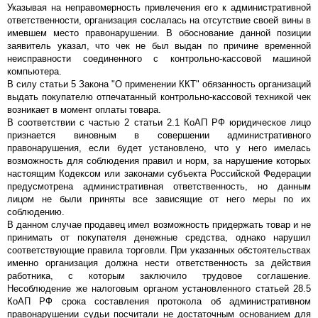
Указывая на неправомерность привлечения его к административной
ответственности, организация сослалась на отсутствие своей вины в
имевшем место правонарушении. В обоснование данной позиции
заявитель указал, что чек не был выдан по причине временной
неисправности соединенного с контрольно-кассовой машиной
компьютера.
В силу статьи 5 Закона "О применении ККТ" обязанность организаций
выдать покупателю отпечатанный контрольно-кассовой техникой чек
возникает в момент оплаты товара.
В соответствии с частью 2 статьи 2.1 КоАП РФ юридическое лицо
признается виновным в совершении административного
правонарушения, если будет установлено, что у него имелась
возможность для соблюдения правил и норм, за нарушение которых
настоящим Кодексом или законами субъекта Российской Федерации
предусмотрена административная ответственность, но данным
лицом не были приняты все зависящие от него меры по их
соблюдению.
В данном случае продавец имел возможность придержать товар и не
принимать от покупателя денежные средства, однако нарушил
соответствующие правила торговли. При указанных обстоятельствах
именно организация должна нести ответственность за действия
работника, с которым заключило трудовое соглашение.
Несоблюдение же налоговым органом установленного статьей 28.5
КоАП РФ срока составления протокола об административном
правонарушении судьи посчитали не достаточным основанием для