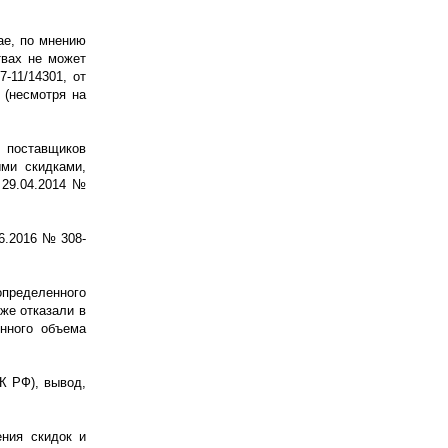
ае, по мнению
твах не может
-11/14301, от
 (несмотря на
 поставщиков
ыми скидками,
 29.04.2014 №
6.2016 № 308-
определенного
же отказали в
енного объема
НК РФ), вывод,
ения скидок и