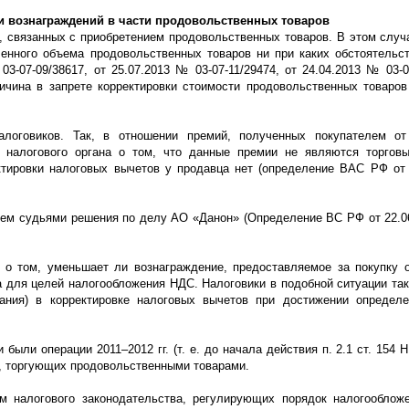
и вознаграждений в части продовольственных товаров
х, связанных с приобретением продовольственных товаров. В этом случ
енного объема продовольственных товаров ни при каких обстоятельс
-07-09/38617, от 25.07.2013 № 03-07-11/29474, от 24.04.2013 № 03-07
Причина в запрете корректировки стоимости продовольственных товаров
оговиков. Так, в отношении премий, полученных покупателем от
 налогового органа о том, что данные премии не являются торгов
тировки налоговых вычетов у продавца нет (определение ВАС РФ от
ием судьями решения по делу АО «Данон» (Определение ВС РФ от 22.0
 о том, уменьшает ли вознаграждение, предоставляемое за покупку 
а для целей налогообложения НДС. Налоговики в подобной ситуации так
тания) в корректировке налоговых вычетов при достижении определ
ли операции 2011–2012 гг. (т. е. до начала действия п. 2.1 ст. 154 
й, торгующих продовольственными товарами.
м налогового законодательства, регулирующих порядок налогооблож