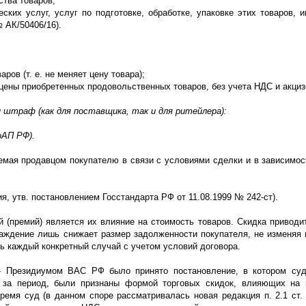
ства товаров;
ских услуг, услуг по подготовке, обработке, упаковке этих товаров, 
№ АК/50406/16).
ов (т. е. не меняет цену товара);
 цены приобретенных продовольственных товаров, без учета НДС и акциз
штраф (как для поставщика, так и для ритейлера):
оАП РФ).
яемая продавцом покупателю в связи с условиями сделки и в зависимос
, утв. постановлением Госстандарта РФ от 11.08.1999 № 242-ст).
й (премий) является их влияние на стоимость товаров. Скидка приводи
раждение лишь снижает размер задолженности покупателя, не изменяя 
ь каждый конкретный случай с учетом условий договора.
к» Президиумом ВАС РФ было принято постановление, в котором суд
в за период, были признаны формой торговых скидок, влияющих на 
время суд (в данном споре рассматривалась новая редакция п. 2.1 ст.