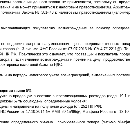
шениям положения данного закона не применяются, поскольку он предс
рования и не может применяться к налоговым правоотношениям. Арбитра
 положений Закона № 381-ФЗ к налоговым правоотношениям (наприме
 выплачивающих покупателям вознаграждение за покупку определе
З не содержит запрета на уменьшение цены продовольственных това
 товара (п. 3 письма ФНС России от 07.07.2016 № СА-4-7/12211@). То 
154 НК РФ. Практически это означает, что поставщик и покупатель прод
овора в части влияния вознаграждений и премий на цену продовольстве
ректировки налоговой базы по НДС.
ь и на порядок налогового учета вознаграждений, выплаченных постав
аждения выше 5%
чтено продавцом в составе внереализационных расходов (подп. 19.1 п.
 должны быть соблюдены определенные условия:
ены и направлены на получение дохода (ст. 252 НК РФ);
ФНС России от 17.10.2014 № ММВ-20-15/86@, Минфина России от 12.10.
жение определенного объема приобретенного товара (письмо Минфи