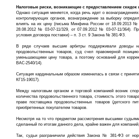
Налоговые риски, возникающие с предоставлением скидок 
Однако ситуация меняется, когда речь идет о вознаграждения
контролирующих органов, вознаграждение за выборку определ
влиять на их цену (письма Минфина России от 18.09.2013 № 03
28.08.2012 № 03-07-11/329, от 07.09.2012 № 03-07-11/364). 
условия договора поставки) – п. 3 ст. 9 Закона № 381-ФЗ.
В ряде случаев высшие арбитры поддерживали доводы нал
продовольственных товаров, суд счел правомерной позицию
уменьшающими цену товара, а поэтому оснований для коррек
ВАС-2540/14).
Ситуация кардинальным образом изменилась в связи с принят
КГ15-19017).
Между налоговым органом и торговой компанией возник спор
количества продовольственного товара, стоимость этого товар
праве поставщика продовольственных товаров (детского пи
приобретенных покупателем товаров.
Несмотря на то что предметом рассмотрения высшими судьями бы
сделанный по итогам данного дела, крайне важен для компани
Так, судьи разграничили действия Закона № 381-ФЗ от нор