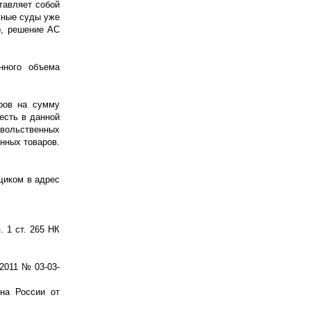
тавляет собой
жные суды уже
р, решение АС
нного объема
ров на сумму
есть в данной
овольственных
нных товаров.
щиком в адрес
 1 ст. 265 НК
2011 № 03-03-
на России от