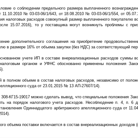
ловие о соблюдении предельного размера выплаченного вознагражден
т 11.10.2010 № 03-03-06/1/643, от 18.08.2010 № 03-03-06/1/554, от 05.07
ания налоговых расходов совокупный размер выплаченного покупателю в
сле 15.07.2016), то у поставщика могут возникнуть проблемы с при
ение дополнительного соглашения на приобретение продовольственн
лю в размере 16% от объема закупки (без НДС) за соответствующий пер
основанном учете ИП в составе внереализационных расходов суммы в
 налоговым органом и УФНС обоснованно применены положения Зак
).
в полном объеме в состав налоговых расходов, независимо от положен
елляционного суда от 23.01.2015 № 13 АП-27607/14).
 308-КГ15-19017 можно сделать вывод, что специальные положения Зак
 на порядок налогового учета расходов. Несоблюдение п. 4, п. 6 д
становления Одиннадцатого арбитражного апелляционного суда от 11.0
014).
го объема поставки включается в состав внереализационных доходов (п.