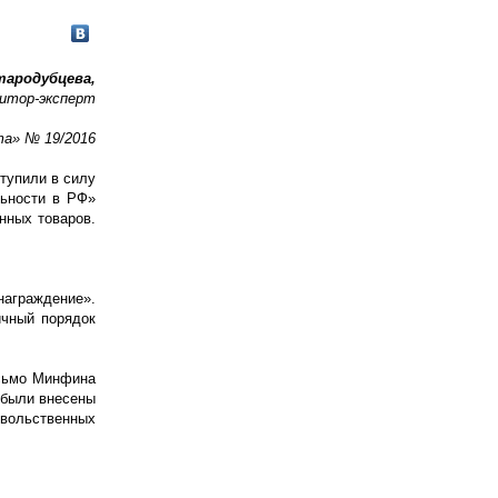
Стародубцева,
итор-эксперт
та» № 19/2016
тупили в силу
льности в РФ»
нных товаров.
награждение».
ичный порядок
исьмо Минфина
 были внесены
овольственных