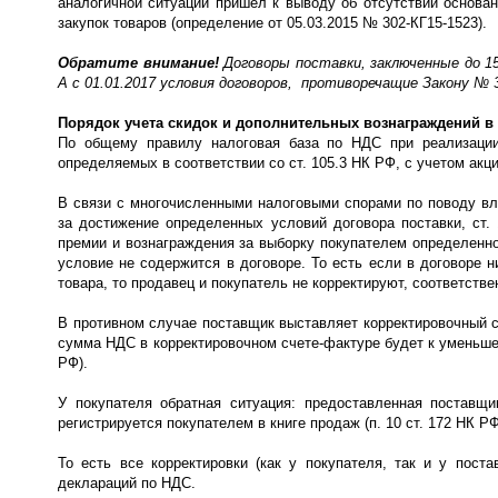
аналогичной ситуации пришел к выводу об отсутствии основа
закупок товаров (определение от 05.03.2015 № 302-КГ15-1523).
Обратите внимание!
Договоры поставки, заключенные до 15
А с 01.01.2017 условия договоров, противоречащие Закону №
Порядок учета скидок и дополнительных вознаграждений в
По общему правилу налоговая база по НДС при реализации 
определяемых в соответствии со ст. 105.3 НК РФ, с учетом акци
В связи с многочисленными налоговыми спорами по поводу вл
за достижение определенных условий договора поставки, ст.
премии и вознаграждения за выборку покупателем определенно
условие не содержится в договоре. То есть если в договоре 
товара, то продавец и покупатель не корректируют, соответств
В противном случае поставщик выставляет корректировочный с
сумма НДС в корректировочном счете-фактуре будет к уменьшени
РФ).
У покупателя обратная ситуация: предоставленная поставщ
регистрируется покупателем в книге продаж (п. 10 ст. 172 НК РФ
То есть все корректировки (как у покупателя, так и у пост
деклараций по НДС.