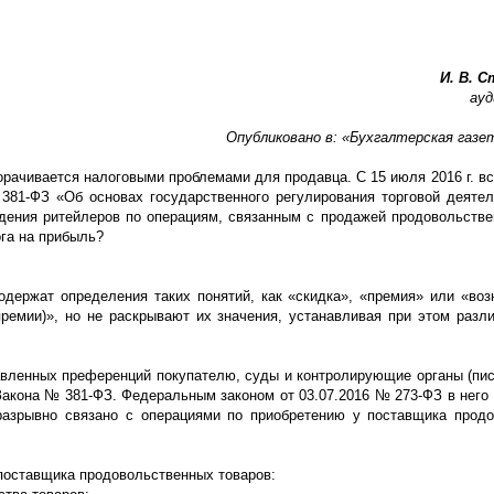
И. В. 
ауд
Опубликовано в: «Бухгалтерская газе
рачивается налоговыми проблемами для продавца. С 15 июля 2016 г. вс
381-ФЗ «Об основах государственного регулирования торговой деяте
дения ритейлеров по операциям, связанным с продажей продовольстве
ога на прибыль?
одержат определения таких понятий, как «скидка», «премия» или «воз
емии)», но не раскрывают их значения, устанавливая при этом разл
авленных преференций покупателю, суды и контролирующие органы (п
 Закона № 381-ФЗ. Федеральным законом от 03.07.2016 № 273-ФЗ в него
разрывно связано с операциями по приобретению у поставщика прод
поставщика продовольственных товаров: