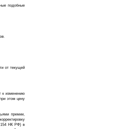
иные подобные
ов.
ти от текущей
т к изменению
при этом цену
ьями премии,
корректировку
 154 НК РФ) в