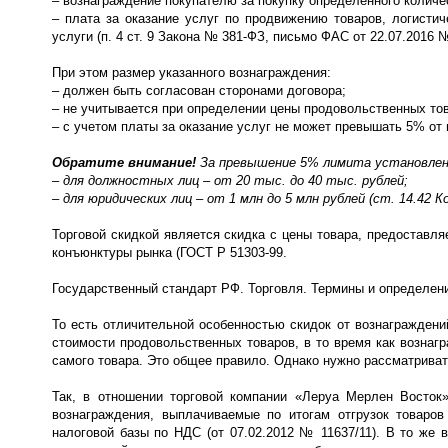
– вознаграждение покупателю за покупку определенного количе
– плата за оказание услуг по продвижению товаров, логистиче
услуги (п. 4 ст. 9 Закона № 381-ФЗ, письмо ФАС от 22.07.2016 
При этом размер указанного вознаграждения:
– должен быть согласован сторонами договора;
– не учитывается при определении цены продовольственных товар
– с учетом платы за оказание услуг не может превышать 5% от
Обратите внимание!
За превышение 5% лимита установлен 
– для должностных лиц – от 20 тыс. до 40 тыс. рублей;
– для юридических лиц – от 1 млн до 5 млн рублей (ст. 14.42 К
Торговой скидкой является скидка с цены товара, предоставл
конъюнктуры рынка (ГОСТ Р 51303-99.
Государственный стандарт РФ. Торговля. Термины и определения
То есть отличительной особенностью скидок от вознаграждени
стоимости продовольственных товаров, в то время как вознаг
самого товара. Это общее правило. Однако нужно рассматриват
Так, в отношении торговой компании «Леруа Мерлен Восто
вознаграждения, выплачиваемые по итогам отгрузок товаро
налоговой базы по НДС (от 07.02.2012 № 11637/11). В то же 