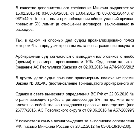
В качестве дополнительного требования Минфин выдвигает ус
15.01.2016 № 03-03-06/1/831, от 10.04.2015 № 03-07-11/20448, о
06/1/449). То есть, если при соблюдении общих условий призн
превысит 5% лимит (в отношении договоров, заключенных по
расходов.
Так, в одном из спорных дел судом проанализировано полож
котором была предусмотрена выплата вознаграждения покупате
Арбитражный суд согласился с выводами налоговиков о необ
(премии) в размере, превышающем 10%. Суд посчитал, что
(решение АС Республики Хакасия от 02.03.2016 № А74-9406/2015
В другом деле судьи признали правомерным включение премий 
Закона № 381-ФЗ (постановление Тринадцатого арбитражного ап
Однако в свете вынесения определения ВС РФ от 22.06.2016 №
ограничивающие прибыль ритейлеров до 5%, не должны влиять
влечет за собой только гражданско-правовые последствия (по
26777/2015, АС Поволжского округа от 09.06.2016 № А57-28699/2
У покупателя сумма вознаграждения за выполнение определенно
РФ, письмо Минфина России от 28.12.2012 № 03-01-18/10-200).