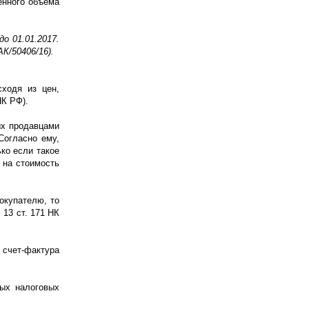
енного объема
о 01.01.2017.
К/50406/16).
сходя из цен,
НК РФ).
ых продавцами
Согласно ему,
ко если такое
 на стоимость
окупателю, то
 13 ст. 171 НК
 счет-фактура
ных налоговых