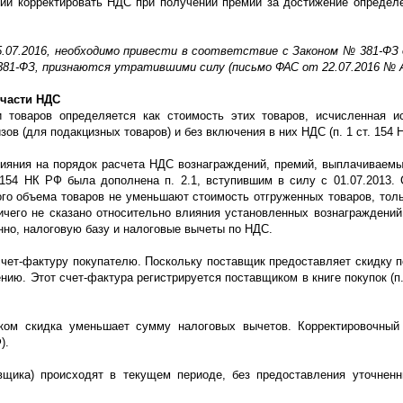
ний корректировать НДС при получении премий за достижение определ
.07.2016, необходимо привести в соответствие с Законом № 381-ФЗ д
 381-ФЗ, признаются утратившими силу (письмо ФАС от 22.07.2016 № А
 части НДС
товаров определяется как стоимость этих товаров, исчисленная и
зов (для подакцизных товаров) и без включения в них НДС (п. 1 ст. 154 
ияния на порядок расчета НДС вознаграждений, премий, выплачиваем
 154 НК РФ была дополнена п. 2.1, вступившим в силу с 01.07.2013. 
го объема товаров не уменьшают стоимость отгруженных товаров, толь
ничего не сказано относительно влияния установленных вознаграждений
енно, налоговую базу и налоговые вычеты по НДС.
чет-фактуру покупателю. Поскольку поставщик предоставляет скидку п
ю. Этот счет-фактура регистрируется поставщиком в книге покупок (п.
иком скидка уменьшает сумму налоговых вычетов. Корректировочный
).
авщика) происходят в текущем периоде, без предоставления уточнен