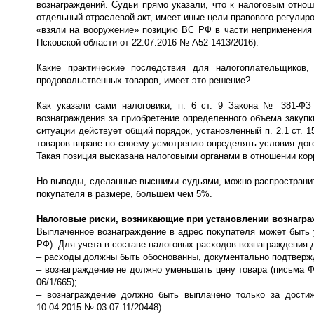
вознаграждений. Судьи прямо указали, что к налоговым отно
отдельный отраслевой акт, имеет иные цели правового регули
«взяли на вооружение» позицию ВС РФ в части неприменения
Псковской области от 22.07.2016 № А52-1413/2016).
Какие практические последствия для налогоплательщиков,
продовольственных товаров, имеет это решение?
Как указали сами налоговики, п. 6 ст. 9 Закона № 381-Ф
вознаграждения за приобретение определенного объема закупки
ситуации действует общий порядок, установленный п. 2.1 ст. 
товаров вправе по своему усмотрению определять условия дог
Такая позиция высказана налоговыми органами в отношении кор
Но выводы, сделанные высшими судьями, можно распространит
покупателя в размере, большем чем 5%.
Налоговые риски, возникающие при установлении вознагр
Выплаченное вознаграждение в адрес покупателя может быть у
РФ). Для учета в составе налоговых расходов вознаграждения
– расходы должны быть обоснованны, документально подтвержд
– вознаграждение не должно уменьшать цену товара (письма 
06/1/665);
– вознаграждение должно быть выплачено только за дости
10.04.2015 № 03-07-11/20448).