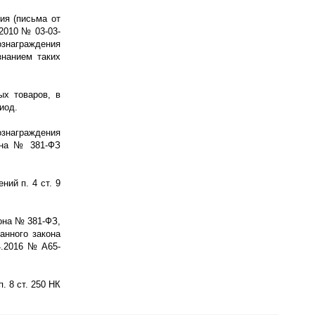
ия (письма от
.2010 № 03-03-
ознаграждения
знанием таких
ых товаров, в
иод.
ознаграждения
она № 381-ФЗ
ий п. 4 ст. 9
она № 381-ФЗ,
анного закона
4.2016 № А65-
 8 ст. 250 НК