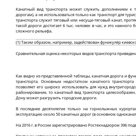
Канатный вид транспорта может служить дополнением к т
дорогам), а не использоваться только как транспорт для тури
транспорта служит тяговый или несуще-тяговый канат, протя
такой дороги достигает 6 тыс. человек в час, и это намног
сложного рельефа.
(1) Таким образом, например, задействован фуникулёр киевск
Сравнительная оценка некоторых видов транспорта приведена
Как видно из представленной таблицы, канатная дорога и ф
транспорта. Основным недостатком канатного транспорта
позволяет его широко использовать для нужд внутригородс
районирование, то канатный вид транспорта целесообразен. 
Дону может разгрузить городские дороги.
В последнее десятилетие только на горнолыжных курортах
эксплуатацию около 50 канатных дорог (в основном однокана
На 2016 г. в России зарегистрировано Ростехнадзором 396 по
Крупным успешным проектом такого рода служит канатная 