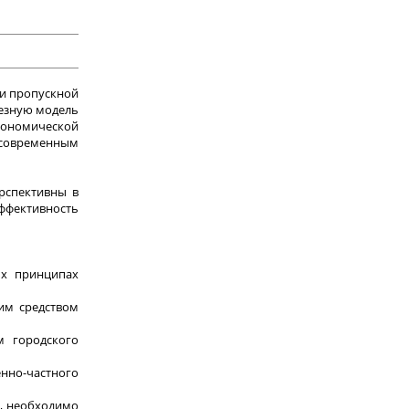
 и пропускной
лезную модель
кономической
 современным
рспективны в
ффективность
ых принципах
им средством
м городского
енно-частного
а, необходимо