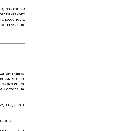
ам, железным
сел канатного
я способность
но на участке
ующими видами
ении, что не
ть выраженное
м Ростове-на-
е) введено в
анатные.
ги – 3661 м,