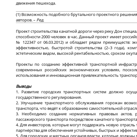
движения пешехода.
(1) Возможность подобного брутального проектного решения
авторов. –
Ред.
Проект строительства канатной дороги через реку Дон специа
способности 2000 человек в час. Данный проект имеет росси
№ 122347 от 06.03.2012) и обладает рядом преимуществ: 
эффективностью, быстротой строительства (2–3 года), ко
эстетическим видом, высокой рентабельностью, сроком окупаем
Проекты по созданию эффективной транспортной инфраст
современных российских экономических условиях, поскол
использования и инновационная привлекательность транспор
Выводы
1. Развитие городских транспортных систем должно осу
государственного регулирования.
2. Улучшение транспортного обслуживания горожан возмож
транспорта, что ведёт к образованию самостоятельной отрас
3. Необходимо создание нормативных правовых актов, р
пассажирского транспорта посредством канатного транспорта
4. Для инвесторов, которые могут поддержать новую отрасль
партнёрства для обеспечения устойчивых, быстрых и эффект
5. Для городских и местных органов власти, которые должны