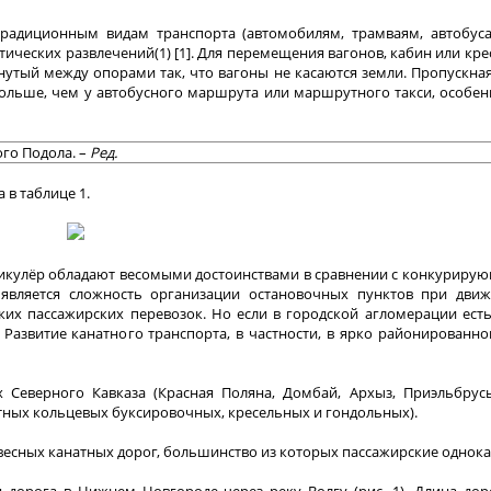
радиционным видам транспорта (автомобилям, трамваям, автобус
стических развлечений(1) [1]. Для перемещения вагонов, кабин или кре
нутый между опорами так, что вагоны не касаются земли. Пропускна
о больше, чем у автобусного маршрута или маршрутного такси, особен
ого Подола. –
Ред.
 в таблице 1.
уникулёр обладают весомыми достоинствами в сравнении с конкурир
 является сложность организации остановочных пунктов при движ
ких пассажирских перевозок. Но если в городской агломерации ес
Развитие канатного транспорта, в частности, в ярко районированно
 Северного Кавказа (Красная Поляна, Домбай, Архыз, Приэльбрусь
тных кольцевых буксировочных, кресельных и гондольных).
двесных канатных дорог, большинство из которых пассажирские однок
дорога в Нижнем Новгороде через реку Волгу (рис. 1). Длина доро