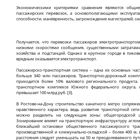
Экономическими критериями сравнения являются общие 
пассажирских перевозок, а основополагающими эксплуат
способности, манёвренность, загромождение магистралей, сил
Получается, что перевозки пассажиров электротранспорто
низкими скоростями сообщения, существенными затратами
хозяйства и подстанций. Однако в крупном городе в пико
вредным оказывается электротранспорт.
Пассажирско-транспортная система – одна из основных час
больше 340 млн пассажиров. Транспортно-дорожный компл
приходится более 10% валового регионального продукта.
транспортном комплексе Южного федерального округа, 
превышает 100 млрд руб. [3].
В Ростове-на-Дону строительство канатного метро сопряж
нравственного характера, ведь развитие транспортной сет
можно разделить на следующие зоны: общегородской цен
Зонирование влияет на транспортную инфраструктуру агломе
ближайшей остановки общественного пассажирского тра
производственной и коммунально-складской – более 400 м, 
расстояния следует уменьшать на 50 м преодолеваемого пути