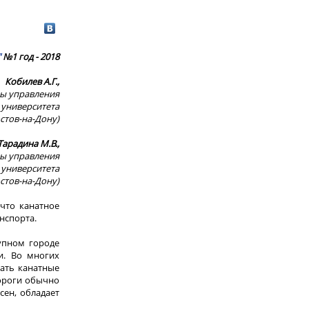
"
№1 год - 2018
Кобилев А.Г.,
ры управления
университета
остов-на-Дону)
Тарадина М.В.,
ры управления
университета
остов-на-Дону)
 что канатное
нспорта.
упном городе
и. Во многих
ать канатные
дороги обычно
сен, обладает