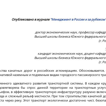
Опубликовано в журнале
"Менеджмент в России и за рубежом
доктор экономических наук, профессор кафед
Высшей школы бизнеса Южного федерального 
(г. Р
кандидат экономических наук, доцент кафед
Высшей школы бизнеса Южного федерального 
(г. Р
ьства канатных дорог в российских агломерациях. Обосновывается,
ернативой наземным и подземным видам городского пассажирского тра
енного адекватного развития транспортной системы. В каждом кр
довлетворяла бы спрос данной территории на транспортные услуг
ьефом, в эффективную транспортную инфраструктуру разумно включ
ида и сложный рельеф местности. При том строительство канатной 
а через реку. Этот транспорт экологически достаточно чист, безопа