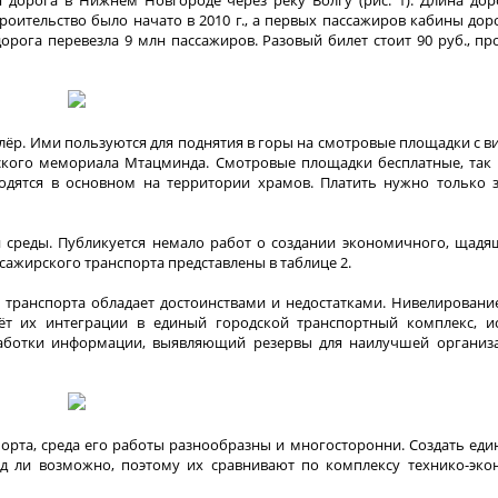
троительство было начато в 2010 г., а первых пассажиров кабины дор
дорога перевезла 9 млн пассажиров. Разовый билет стоит 90 руб., пр
лёр. Ими пользуются для поднятия в горы на смотровые площадки с в
сского мемориала Мтацминда. Смотровые площадки бесплатные, так 
одятся в основном на территории храмов. Платить нужно только 
среды. Публикуется немало работ о создании экономичного, щадя
сажирского транспорта представлены в таблице 2.
 транспорта обладает достоинствами и недостатками. Нивелировани
чёт их интеграции в единый городской транспортный комплекс, 
работки информации, выявляющий резервы для наилучшей организ
орта, среда его работы разнообразны и многосторонни. Создать ед
яд ли возможно, поэтому их сравнивают по комплексу технико-эко