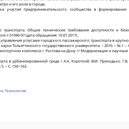
ро и его роли в городе.
ржка участия предпринимательского сообщества в формировании
о транспорта. Общие технические требования доступности и безо
st-r-51090-97 (дата обращения: 10.07.2017).
управления услугами городского пассажирского транспорта в крупн
ауки Тольяттинского государственного университета. – 2010. – № 1. – С
анспортном комплексе г. Ростова-на-Дону // Модернизация и научные
а в урбанизированной среде / А.А. Короткий, В.М. Приходько, Г.В. К
. – С. 159–163.
нт
,
Психология