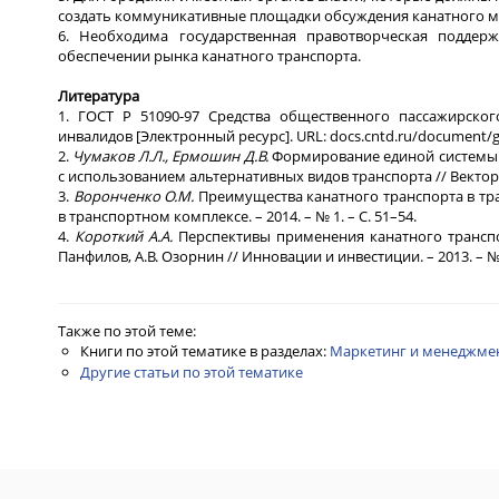
создать коммуникативные площадки обсуждения канатного мет
6. Необходима государственная правотворческая подде
обеспечении рынка канатного транспорта.
Литература
1. ГОСТ Р 51090-97 Средства общественного пассажирског
инвалидов [Электронный ресурс]. URL: docs.cntd.ru/document/go
2.
Чумаков Л.Л., Ермошин Д.В.
Формирование единой системы 
с использованием альтернативных видов транспорта // Вектор н
3.
Воронченко О.М.
Преимущества канатного транспорта в тр
в транспортном комплексе. – 2014. – № 1. – С. 51–54.
4.
Короткий А.А.
Перспективы применения канатного транспорт
Панфилов, А.В. Озорнин // Инновации и инвестиции. – 2013. – № 5
Также по этой теме:
Книги по этой тематике в разделах:
Маркетинг и менеджме
Другие статьи по этой тематике