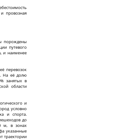
ебестоимость
 и провозная
ды порождены
ции путевого
, и наименее
 её перевозок
. На её долю
0% занятых в
ской области
огического и
Город условно
ха и спорта.
 пешеходов до
0 м, в зонах
ефа указанные
от траектории