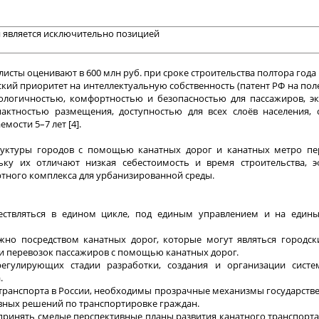
 является исключительно позицией
листы оценивают в 600 млн руб. при сроке строительства полтора года
йский приоритет на интеллектуальную собственность (патент РФ на по
экологичностью, комфортностью и безопасностью для пассажиров, э
мпактностью размещения, доступностью для всех слоёв населения,
ости 5–7 лет [4].
руктуры городов с помощью канатных дорог и канатных метро пе
ьку их отличают низкая себестоимость и время строительства, э
тного комплекса для урбанизированной среды.
ществляться в едином цикле, под единым управлением и на един
но посредством канатных дорог, которые могут являться городск
ли перевозок пассажиров с помощью канатных дорог.
егулирующих стадии разработки, создания и организации систе
.
 транспорта в России, необходимы прозрачные механизмы государств
ивных решений по транспортировке граждан.
 принять смелые перспективные планы развития канатного транспорт