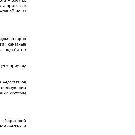
ога приняла в
оездной на 30
идом на город
как канатные
за подъём по
щего природу
е недостатков
использующий
ации системы
иный критерий
номических и