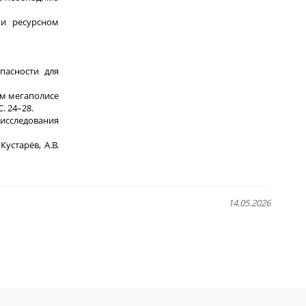
 и ресурсном
пасности для
ом мегаполисе
. 24–28.
 исследования
устарёв, А.В.
14.05.2026