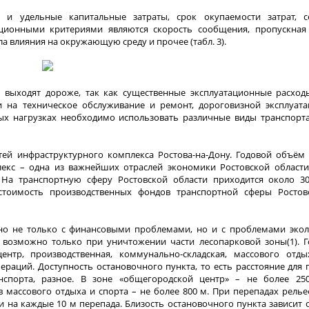
и удельные капитальные затраты, срок окупаемости затрат, с
ационными критериями являются скорость сообщения, пропускная
а влияния на окружающую среду и прочее (табл. 3).
м выходят дороже, так как существенные эксплуатационные расхо
 на техническое обслуживание и ремонт, дороговизной эксплуата
вых нагрузках необходимо использовать различные виды транспорта
тей инфраструктурного комплекса Ростова-на-Дону. Годовой объём
екс – одна из важнейших отраслей экономики Ростовской области
 На транспортную сферу Ростовской области приходится около 3
стоимость производственных фондов транспортной сферы Ростов
ено не только с финансовыми проблемами, но и с проблемами экол
и возможно только при уничтожении части лесопарковой зоны(1). 
тр, производственная, коммунально-складская, массового отды
раций. Доступность остановочного пункта, то есть расстояние для
нспорта, разное. В зоне «общегородской центр» – не более 25
в массового отдыха и спорта – не более 800 м. При перепадах рель
 на каждые 10 м перепада. Близость остановочного пункта зависит 