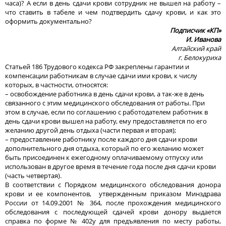
часа)? А если в день сдачи крови сотрудник не вышел на работу –
что ставить в табеле и чем подтвердить сдачу крови, и как это
оформить документально?
Подписчик «КП»
И. Иванова
Алтайский край
г. Белокуриха
Статьей 186 Трудового кодекса РФ закреплены гарантии и
компенсации работникам в случае сдачи ими крови, к числу
которых, в частности, относятся:
– освобождение работника в день сдачи крови, а так-же в день
связанного с этим медицинского обследования от работы. При
этом в случае, если по соглашению с работодателем работник в
день сдачи крови вышел на работу, ему предоставляется по его
желанию другой день отдыха (части первая и вторая);
– предоставление работнику после каждого дня сдачи крови
дополнительного дня отдыха, который по его желанию может
быть присоединен к ежегодному оплачиваемому отпуску или
использован в другое время в течение года после дня сдачи крови
(часть четвертая).
В соответствии с Порядком медицинского обследования донора
крови и ее компонентов, утвержденным приказом Минздрава
России от 14.09.2001 № 364, после прохождения медицинского
обследования с последующей сдачей крови донору выдается
справка по форме № 402у для предъявления по месту работы,