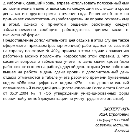
2. Работник, сдавший кровь, вправе использовать положенный ему
дополнительный день отдыха как на следующий после сдачи крови
день, так и в другое время в течение года. Решение об этом он
принимает самостоятельно (работодатель не вправе отказать ему
в этом), однако о принятом решении работнику следует
заблаговременно сообщить работодателю, причем также в
письменной форме.
Предоставление дополнительного дня отдыха в этом случае также
оформляется приказом (распоряжением) работодателя со ссылкой
на справку по форме № 402у, причем в этом случае к заявлению
работника можно приложить ксерокопию этой справки. 3. Что
касается вопроса о табельном учете, то день сдачи крови (если
работник не вышел на работу), другой день отдыха (если работник
вышел на работу в день сдачи крови) и дополнительный день
отдыха отмечаются в табеле учета рабочего времени буквенным
кодом «ОВ» или цифровым кодом «27» – как дополнительный
оплачиваемый выходной день (постановление Госкомстата России
от 05.01.2004 № 1 «Об утверждении унифицированных форм
первичной учетной документации по учету труда и его оплаты»).
ЭКСПЕРТ «КП»
Ю.Н. Строгович
,
государственный
советник юстиции
3 класса