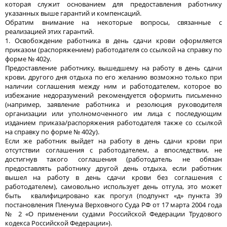
которая служит основанием для предоставления работнику
указанных выше гарантий и компенсаций.
Обратим внимание на некоторые вопросы, связанные с
реализацией этих гарантий.
1. Освобождение работника в день сдачи крови оформляется
приказом (распоряжением) работодателя со ссылкой на справку по
форме № 402у.
Предоставление работнику, вышедшему на работу в день сдачи
крови, другого дня отдыха по его желанию возможно только при
наличии соглашения между ним и работодателем, которое во
избежание недоразумений рекомендуется оформить письменно
(например, заявление работника и резолюция руководителя
организации или уполномоченного им лица с последующим
изданием приказа/распоряжения работодателя также со ссылкой
на справку по форме № 402у).
Если же работник выйдет на работу в день сдачи крови при
отсутствии соглашения с работодателем, а впоследствии, не
достигнув такого соглашения (работодатель не обязан
предоставлять работнику другой день отдыха, если работник
вышел на работу в день сдачи крови без соглашения с
работодателем), самовольно использует день отгула, это может
быть квалифицировано как прогул (подпункт «д» пункта 39
постановления Пленума Верховного Суда РФ от 17 марта 2004 года
№ 2 «О применении судами Российской Федерации Трудового
кодекса Российской Федерации»).