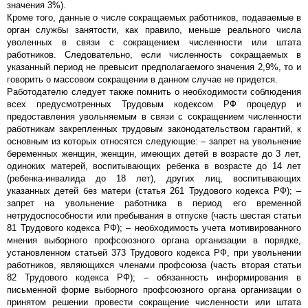
значения 3%).
Кроме того, данные о числе сокращаемых работников, подаваемые в
орган службы занятости, как правило, меньше реального числа
уволенных в связи с сокращением численности или штата
работников. Следовательно, если численность сокращаемых в
указанный период не превысит предполагаемого значения 2,9%, то и
говорить о массовом сокращении в данном случае не придется.
Работодателю следует также помнить о необходимости соблюдения
всех предусмотренных Трудовым кодексом РФ процедур и
предоставления увольняемым в связи с сокращением численности
работникам закрепленных трудовым законодательством гарантий, к
основным из которых относятся следующие: – запрет на увольнение
беременных женщин, женщин, имеющих детей в возрасте до 3 лет,
одиноких матерей, воспитывающих ребенка в возрасте до 14 лет
(ребенка-инвалида до 18 лет), других лиц, воспитывающих
указанных детей без матери (статья 261 Трудового кодекса РФ); –
запрет на увольнение работника в период его временной
нетрудоспособности или пребывания в отпуске (часть шестая статьи
81 Трудового кодекса РФ); – необходимость учета мотивированного
мнения выборного профсоюзного органа организации в порядке,
установленном статьей 373 Трудового кодекса РФ, при увольнении
работников, являющихся членами профсоюза (часть вторая статьи
82 Трудового кодекса РФ); – обязанность информирования в
письменной форме выборного профсоюзного органа организации о
принятом решении провести сокращение численности или штата