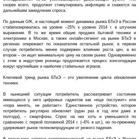
скорее всего, продолжит стимулировать инфляцию и скажется на
дальнейшем замедлении спроса.
По данным GfK, в настоящий момент динамика рынка БТиЭ в России
стабилизировалась на уровне –25% к уровню 2014 г. в штучном
выражении. В то же время общие продажи бытовой техники и
электроники в Москве, а также онлайн-сегмент на рынке БТиЭ в
регионах опережают по показателям остальной рынок: в первом
случае потребитель менее подвержен влиянию роста цен, а во
втором – он ищет минимальную цену на своем рынке. Одновременно
с этим в индустрии розницы продолжается процесс консолидации
вокруг крупнейших и наиболее стабильных игроков.
Ключевой тренд рынка БТиЭ – это увеличение цикла обновления
техники.
В нынешней ситуации потребитель рассматривает состояние
имеющихся у него цифровых гаджетов как «еще послужит» или
«пора менять, не работает». Единственное устройство, которое
потребитель регулярно обновляет (один раз в год или даже в
полгода), – смартфоны. Спрос на них хоть и уменьшился по
сравнению с первой половиной 2014 г. (–6% в шт.), но по-прежнему
удерживает рынок телекомпродукции от резкого падения.
В результате сегмент телекоммуникаций на рынке БТиЭ в России