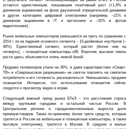
остается единственным, показавшим позитивный рост (+1,8% в
денежном выражении) на фоне двузначной отрицательной динамики
в других категориях цифровой электроники (например, –21% в
денежном выражении в IT и оргтехнике и –32% в фотои
видеотехнике).
Рынок мобильных компьютеров уменьшился на треть по сравнению с
2014 г. из-за падения основного сегмента – 15-дюймовых ноутбуков (–
40%). Единственный сегмент, который растет (более чем на
четверть), – планшетные компьютеры х86. Впрочем, высокие темпы
роста здесь объясняются очень низкой базой.
Продажи телевизоров упали на 30%, и даже характеристики «Смарт-
ТВ» и «Сверхвысокое разрешение» не смогли повлиять на симпатии
потребителя и его готовность раскошелиться. Уменьшились продажи
планшетов. Интересно, что использование планшетов сейчас
сводится к просмотру видео и играм.
Следующий важный тренд рынка БТиЭ – это расслоение спроса
между крупными городами и остальной частью России. В
Центральном регионе и городахмиллионниках выросла доля
премиум-товаров. Также по-прежнему более трети средств, которые
тратятся в России на мобильные и планшетные компьютеры, а также
бытовую электронику, тратятся в Москве. В средних и малых