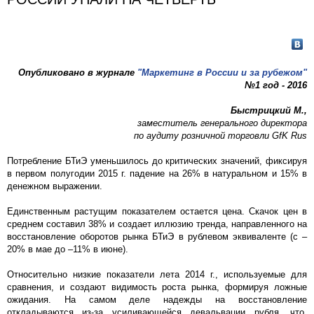
Опубликовано в журнале
"Маркетинг в России и за рубежом"
№1 год - 2016
Быстрицкий М.,
заместитель генерального директора
по аудиту розничной торговли GfK Rus
Потребление БТиЭ уменьшилось до критических значений, фиксируя
в первом полугодии 2015 г. падение на 26% в натуральном и 15% в
денежном выражении.
Единственным растущим показателем остается цена. Скачок цен в
среднем составил 38% и создает иллюзию тренда, направленного на
восстановление оборотов рынка БТиЭ в рублевом эквиваленте (с –
20% в мае до –11% в июне).
Относительно низкие показатели лета 2014 г., используемые для
сравнения, и создают видимость роста рынка, формируя ложные
ожидания. На самом деле надежды на восстановление
откладываются из-за усиливающейся девальвации рубля, что,