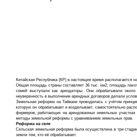
Китайская Республика (КР) в настоящее время располагается н
Общая площадь страны составляет 36 тыс. км2; площадь пахот
семей выступали как арендаторы. Они обрабатывали около
неуверенность в выполнении арендных договоров делали усло
Земельная реформа на Тайване проводилась с учётом принцип
которую он обрабатывает и возделывает, самостоятельно рас
фермеров, работающих на арендованных земельных участках 
методы земельной реформы с уравниванием земельных прав.
Реформа на селе
Сельская земельная реформа была осуществлена в три стадии
земли тем, кто её обрабатывает.