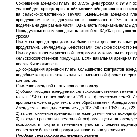
Сокращение арендной платы до 37,5% цены урожая с 1949 г. 
условий для арендаторов, стабилизации общественного порядк
на сельскохозяйственных землях. Уменьшение арендной пл
арендующим землю, допускался в эквиваленте 25% от стои
поделена на две равные части. Одна часть предназначалась д
Перед уменьшением арендных платежей до 37,5% цены урожая 
урожая.
При этом арендаторы должны были нести дополнительные ра
продуктами). Земледельцы бедствовали, сельское хозяйство не
При осуществлении указанной программы максимальная аренд
сельскохозяйственной продукции. Если начальная арендная п
налоги были отменены.
До сокращения арендной платы большинство контрактов арен
подобные контракты заключались в письменной форме на срок
контрактов.
Снижение арендной платы принесло пользу:
1) общая площадь арендуемых сельскохозяйственных земель, 
га, и в 1949 г. на них работали 296 тыс. фермерских семей.
программа «Земля для тех, кто её обрабатывает». Арендаторы 
Арендуемые площади снизились до 108 750 га в 1953 г. и до 23 77
2) за счёт снижения арендных платежей увеличились доходы ф
3) в ходе проведения земельной реформы цены на арендуе
возможность покупать земельные участки у землевладельц
сельскохозяйственной продукции значительно увеличился.
Продажа сельскохозяйственных земель