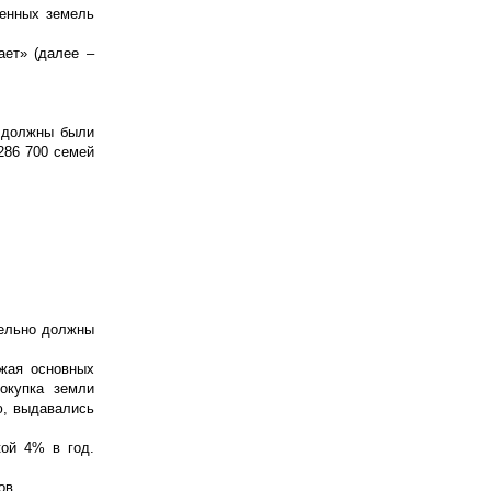
венных земель
ает» (далее –
и должны были
286 700 семей
тельно должны
ожая основных
окупка земли
ю, выдавались
кой 4% в год.
ов.