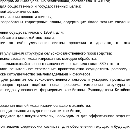
х программа была успешно реализована, составляла 10 410 га;
для общественных и государственных целей;
ской эффективностью;
увеличения ценности земель;
и разработаны кадастровые планы, содержащие более точные сведени
ния осуществлялась с 1959 г. для:
ой сети в сельской местности;
дукции за счёт улучшения систем орошения и дренажа, а так
ёт улучшения структуры сельскохозяйственного производства;
 использования механизированных методов обработки.
 сельскохозяйственного назначения составляла около 380 тыс. га.
или решительное стремление правительства осуществить реформу 
акже сотрудничество землевладельцев и фермеров.
для развития сельскохозяйственного сектора и ускорило промышлен
стоящее время ведётся новая реформа изменения структуры э
ия видов управления фермерским хозяйством. Руководством Китайск
ершения полной механизации сельского хозяйства;
зводительности труда в сельском хозяйстве;
кредитов для покупки земель, необходимых для эффективного ведени
мой земель фермерских хозяйств, для обеспечения текущих и будущих