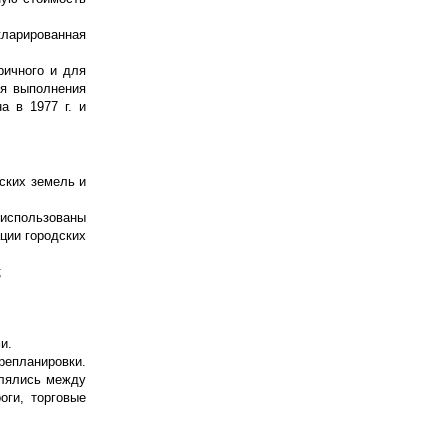
кларированная
ричного и для
ля выполнения
а в 1977 г. и
ских земель и
 использованы
ции городских
;
и.
епланировки.
елялись между
оги, торговые