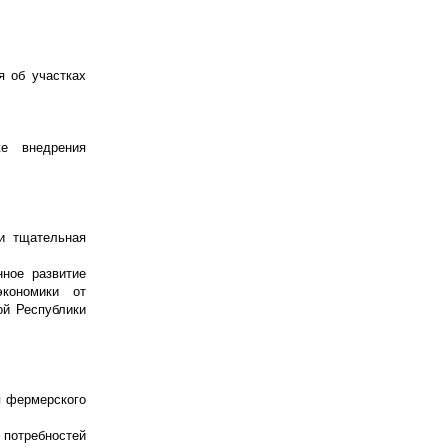
я об участках
же внедрения
и тщательная
ное развитие
кономики от
ой Республики
я фермерского
 потребностей