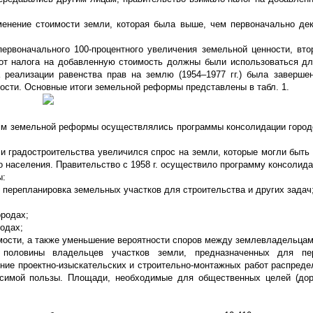
енение стоимости земли, которая была выше, чем первоначально де
ервоначального 100-процентного увеличения земельной ценности, вто
от налога на добавленную стоимость должны были использоваться д
реализации равенства прав на землю (1954–1977 гг.) была завершен
ости. Основные итоги земельной реформы представлены в табл. 1.
мм земельной реформы осуществлялись программы консолидации город
 и градостроительства увеличился спрос на земли, которые могли быть
о населения. Правительство с 1958 г. осуществило программу консолида
ы:
 перепланировка земельных участков для строительства и других задач
ородах;
одах;
имости, а также уменьшение вероятности споров между землевладельцам
половины владельцев участков земли, предназначенных для пер
ние проектно-изыскательских и строительно-монтажных работ распред
осимой пользы. Площади, необходимые для общественных целей (дор