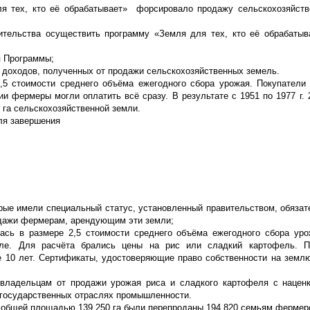
для тех, кто её обрабатывает» форсировало продажу сельскохозяйст
тельства осуществить программу «Земля для тех, кто её обрабатыв
я Программы;
 доходов, полученных от продажи сельскохозяйственных земель.
,5 стоимости среднего объёма ежегодного сбора урожая. Покупател
и фермеры могли оплатить всё сразу. В результате с 1951 по 1977 г. 
 га сельскохозяйственной земли.
ля завершения
орые имели специальный статус, установленный правительством, обяза
дажи фермерам, арендующим эти земли;
ась в размере 2,5 стоимости среднего объёма ежегодного сбора ур
мле. Для расчёта брались цены на рис или сладкий картофель. П
е 10 лет. Сертификаты, удостоверяющие право собственности на земл
владельцам от продажи урожая риса и сладкого картофеля с нацен
 государственных отраслях промышленности.
 общей площадью 139 250 га были перепроданы 194 820 семьям фермер