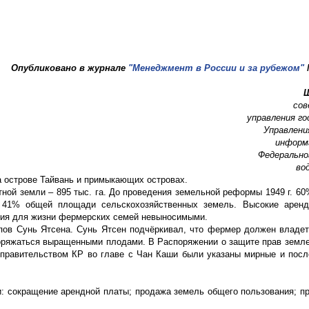
Опубликовано в журнале
"Менеджмент в России и за рубежом"
Ш
сов
управления г
Управлени
информ
Федерально
во
а острове Тайвань и примыкающих островах.
ной земли – 895 тыс. га. До проведения земельной реформы 1949 г. 6
 41% общей площади сельскохозяйственных земель. Высокие аренд
вия для жизни фермерских семей невыносимыми.
ов Сунь Ятсена. Сунь Ятсен подчёркивал, что фермер должен владет
поряжаться выращенными плодами. В Распоряжении о защите прав земл
правительством КР во главе с Чан Каши были указаны мирные и пос
: сокращение арендной платы; продажа земель общего пользования; п