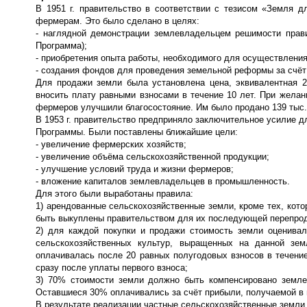
В 1951 г. правительство в соответствии с тезисом «Земля 
фермерам. Это было сделано в целях:
- наглядной демонстрации землевладельцем решимости прави
Программа);
- приобретения опыта работы, необходимого для осуществлени
- создания фондов для проведения земельной реформы за счёт
Для продажи земли была установлена цена, эквивалентная 2
вносить плату равными взносами в течение 10 лет. При желани
фермеров улучшили благосостояние. Им было продано 139 тыс.
В 1953 г. правительство предприняло заключительное усилие д
Программы. Были поставлены ближайшие цели:
- увеличение фермерских хозяйств;
- увеличение объёма сельскохозяйственной продукции;
- улучшение условий труда и жизни фермеров;
- вложение капиталов землевладельцев в промышленность.
Для этого были выработаны правила:
1) арендованные сельскохозяйственные земли, кроме тех, кот
быть выкуплены правительством для их последующей перепро
2) для каждой покупки и продажи стоимость земли оценивал
сельскохозяйственных культур, выращенных на данной зе
оплачивалась после 20 равных полугодовых взносов в течени
сразу после уплаты первого взноса;
3) 70% стоимости земли должно быть компенсировано земле
Оставшиеся 30% оплачивались за счёт прибыли, получаемой в
В результате реализации частные сельскохозяйственные земли