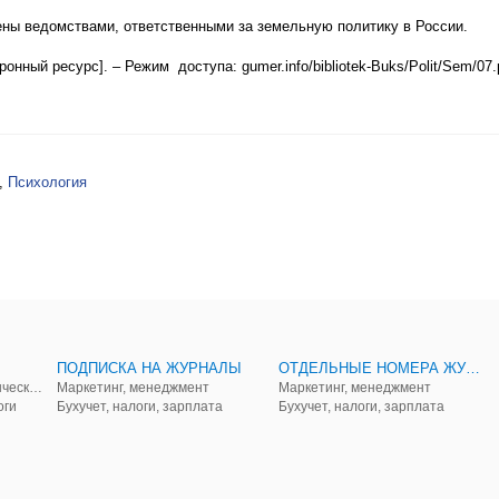
ны ведомствами, ответственными за земельную политику в России.
нный ресурс]. – Режим доступа: gumer.info/bibliotek-Buks/Polit/Sem/07.
,
Психология
ПОДПИСКА НА ЖУРНАЛЫ
ОТДЕЛЬНЫЕ НОМЕРА ЖУРНАЛОВ
Аудит, анализ, и управленческий учет
Маркетинг, менеджмент
Маркетинг, менеджмент
оги
Бухучет, налоги, зарплата
Бухучет, налоги, зарплата