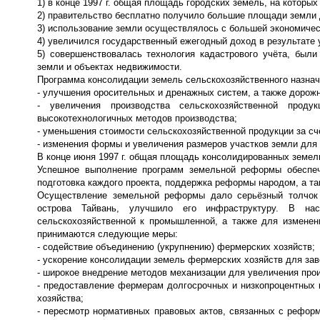
1) в конце 1997 г. общая площадь городских земель, на которы
2) правительство бесплатно получило большие площади земли 
3) использование земли осуществлялось с большей экономиче
4) увеличился государственный ежегодный доход в результате 
5) совершенствовалась технология кадастрового учёта, был
земли и объектах недвижимости.
Программа консолидации земель сельскохозяйственного назначе
- улучшения оросительных и дренажных систем, а также дорожн
- увеличения производства сельскохозяйственной про
высокотехнологичных методов производства;
- уменьшения стоимости сельскохозяйственной продукции за сч
- изменения формы и увеличения размеров участков земли для
В конце июня 1997 г. общая площадь консолидированных земель
Успешное выполнение программ земельной реформы обеспеч
подготовка каждого проекта, поддержка реформы народом, а т
Осуществление земельной реформы дало серьёзный толчок 
острова Тайвань, улучшило его инфраструктуру. В на
сельскохозяйственной к промышленной, а также для изменен
принимаются следующие меры:
- содействие объединению (укрупнению) фермерских хозяйств;
- ускорение консолидации земель фермерских хозяйств для зав
- широкое внедрение методов механизации для увеличения прои
- предоставление фермерам долгосрочных и низкопроцентных 
хозяйства;
- пересмотр нормативных правовых актов, связанных с рефор