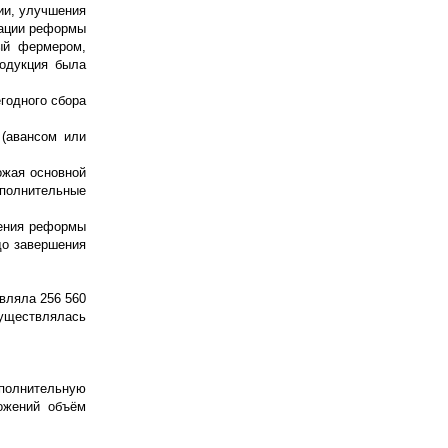
ии, улучшения
зации реформы
ый фермером,
одукция была
годного сбора
 (авансом или
ожая основной
ополнительные
ления реформы
до завершения
вляла 256 560
существлялась
полнительную
ожений объём