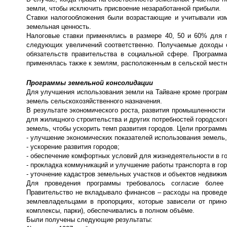
земли, чтобы исключить присвоение незаработанной прибыли.
Ставки налогообложения были возрастающие и учитывали изм
земельная ценность.
Налоговые ставки применялись в размере 40, 50 и 60% для п
следующих увеличений соответственно. Получаемые доходы 
обязательств правительства в социальной сфере. Программа 
применялась также к землям, расположенным в сельской местн
Программы земельной консолидации
Для улучшения использования земли на Тайване кроме програ
земель сельскохозяйственного назначения.
В результате экономического роста, развития промышленности
для жилищного строительства и других потребностей городског
земель, чтобы ускорить темп развития городов. Цели программ
- улучшение экономических показателей использования земель,
- ускорение развития городов;
- обеспечение комфортных условий для жизнедеятельности в г
- прокладка коммуникаций и улучшение работы транспорта в гор
- уточнение кадастров земельных участков и объектов недвиж
Для проведения программы требовалось согласие более 
Правительство не вкладывало финансов – расходы на проведе
землевладельцами в пропорциях, которые зависели от прин
комплексы, парки), обеспечивались в полном объёме.
Были получены следующие результаты: