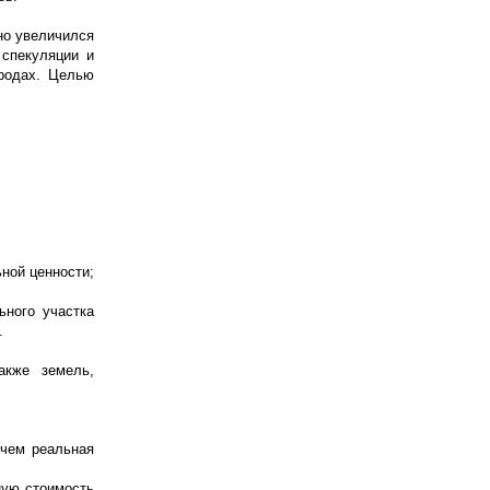
но увеличился
 спекуляции и
родах. Целью
ной ценности;
ьного участка
.
акже земель,
 чем реальная
ную стоимость