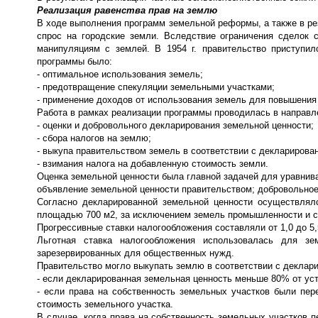
Реализация равенства прав на землю
В ходе выполнения программ земельной реформы, а также в ре
спрос на городские земли. Вследствие ограничения сделок 
манипуляциям с землей. В 1954 г. правительство приступ
программы было:
- оптимальное использования земель;
- предотвращение спекуляции земельными участками;
- применение доходов от использования земель для повышения 
Работа в рамках реализации программы проводилась в направл
- оценки и добровольного декларирования земельной ценности;
- сбора налогов на землю;
- выкупа правительством земель в соответствии с декларирова
- взимания налога на добавленную стоимость земли.
Оценка земельной ценности была главной задачей для уравнива
объявление земельной ценности правительством; добровольно
Согласно декларированной земельной ценности осуществлял
площадью 700 м2, за исключением земель промышленности и с
Прогрессивные ставки налогообложения составляли от 1,0 до 5
Льготная ставка налогообложения использовалась для з
зарезервированных для общественных нужд.
Правительство могло выкупать землю в соответствии с деклар
- если декларированная земельная ценность меньше 80% от ус
- если права на собственность земельных участков были пе
стоимость земельного участка.
В случае, когда права на собственность земельных участков 