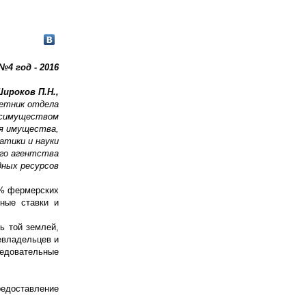
№4 год - 2016
ироков П.Н.,
етник отдела
осимуществом
я имущества,
атики и науки
го агентства
дных ресурсов
0% фермерских
ные ставки и
ь той землей,
евладельцев и
ледовательные
редоставление