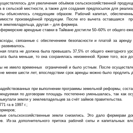
осуществлялось для увеличения объёмов сельскохозяйственной продукц
а в сельской местности, а также для создания предпосылок для реали
аты объяснялось следующим образом. Рабочий капитал, обеспеченн
мости произведённой продукции. После его вычета оставшаяся пр
ля землевладельца, другая – для фермера.
фермерские арендные ставки в Тайване достигли 50–60% от общего еже
сходы, связанные с обеспечением безопасности и платой за аренду
 развивалось.
ная плата не должна была превышать 37,5% от общего ежегодного ур
лата была меньше, то она сохранялась неизменной. Кроме того, все д
ды не имело временных ограничений и было устным. После осуществ
 не менее шести лет, впоследствии срок аренды можно было продлить 
задействованных при выполнении программы земельной реформы, соста
 Арендуемая по договорам площадь постепенно уменьшалась, так как о
выкупали земли у землевладельцев за счёт займов правительства.
1 га в 1997 г.;
ермеров;
мые сельскохозяйственные земли снизились. Это дало фермерам до
ев. Из-за дополнительного притока рабочей силы и капитальных вл