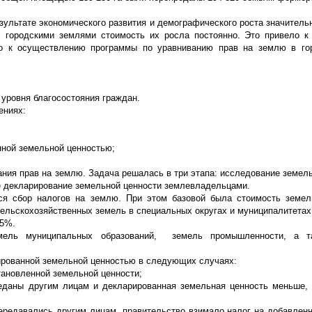
зультате экономического развития и демографического роста значитель
с городскими землями стоимость их росла постоянно. Это привело к
ило к осуществлению программы по уравниванию прав на землю в го
уровня благосостояния граждан.
ениях:
нной земельной ценностью;
ния прав на землю. Задача решалась в три этапа: исследование земель
е декларирование земельной ценности землевладельцами.
ся сбор налогов на землю. При этом базовой была стоимость земел
ельскохозяйственных земель в специальных округах и муниципалитетах
,5%.
емель муниципальных образований, земель промышленности, а т
ированной земельной ценностью в следующих случаях:
тановленной земельной ценности;
реданы другим лицам и декларированная земельная ценность меньше,
передавались другим лицам, правительство взимало налог на добавлен