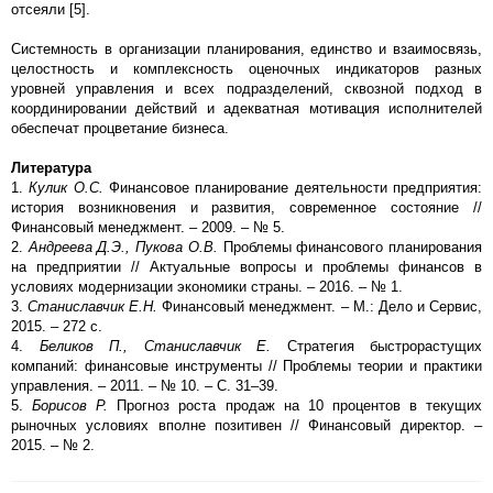
отсеяли [5].
Системность в организации планирования, единство и взаимосвязь,
целостность и комплексность оценочных индикаторов разных
уровней управления и всех подразделений, сквозной подход в
координировании действий и адекватная мотивация исполнителей
обеспечат процветание бизнеса.
Литература
1.
Кулик О.С.
Финансовое планирование деятельности предприятия:
история возникновения и развития, современное состояние //
Финансовый менеджмент. – 2009. – № 5.
2.
Андреева Д.Э., Пукова О.В.
Проблемы финансового планирования
на предприятии // Актуальные вопросы и проблемы финансов в
условиях модернизации экономики страны. – 2016. – № 1.
3.
Станиславчик Е.Н.
Финансовый менеджмент. – М.: Дело и Сервис,
2015. – 272 с.
4.
Беликов П., Станиславчик Е.
Стратегия быстрорастущих
компаний: финансовые инструменты // Проблемы теории и практики
управления. – 2011. – № 10. – С. 31–39.
5.
Борисов Р.
Прогноз роста продаж на 10 процентов в текущих
рыночных условиях вполне позитивен // Финансовый директор. –
2015. – № 2.