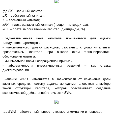
где
FK
– заемный капитал;
EK
– собственный капитал;
K
– вложенный капитал;
kFK
– плата за заемный капитал (процент по кредитам);
kEK
– плата за собственный капитал (дивиденды, %).
Средневзвешенная цена капитала применяется для оценки
следующих параметров:
- максимального уровня расходов, связанных с дополнительным
привлечением капитала, при выборе схем финансирования,
обосновании лизинга;
- минимальной нормы операционной прибыли;
- эффективности инвестиционных решений – как ставка
дисконтирования.
Значение
WACC
изменяется в зависимости от изменения доли
заемных средств, поэтому задача менеджмента состоит в выборе
такой структуры капитала, которая обеспечивает создание
экономической добавленной стоимости
EVA
:
где
EVAt
– абсолютный прирост стоимости компании в периоде
t
;