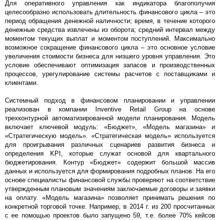
Для оперативного управления как индикатора благополучия
целесообразно использовать длительность финансового цикла – это
период обращения денежной наличности; время, в течение которого
денежные средства извлечены из оборота; средний интервал между
моментом текущих выплат и моментом поступлений. Максимально
возможное сокращение финансового цикла – это основное условие
увеличения стоимости бизнеса для низшего уровня управления. Это
условие обеспечивают оптимизация запасов и производственных
процессов, урегулирование системы расчетов с поставщиками и
клиентами.
Системный подход в финансовом планировании и управлении
реализован в компании Inventive Retail Group на основе
трехконтурной автоматизированной модели планирования. Модель
включает ключевой модуль: «Бюджет», «Модель магазина» и
«Стратегическую модель». «Стратегическая модель» используется
для проигрывания различных сценариев развития бизнеса и
определения KPI, которые служат основой для квартального
бюджетирования. Контур «Бюджет» содержит большой массив
данных и используется для формирования подробных планов. На его
основе специалисты финансовой службы проверяют на соответствие
утвержденным плановым значениям заключаемые договоры и заявки
на оплату. «Модель магазина» позволяет принимать решения по
конкретной торговой точке. Например, в 2014 г. из 200 просчитанных
с ее помощью проектов было запущено 59, т.е. более 70% кейсов