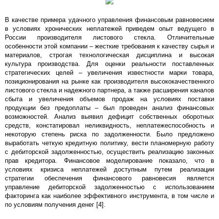
В качестве примера удачного управления финансовым равновесием
в условиях хронических неплатежей приведем опыт ведущего в
России производителя листового стекла. Отличительные
особенности этой компании – жесткие требования к качеству сырья и
материалов, строгая технологическая дисциплина и высокая
культура производства. Для оценки реальности поставленных
стратегических целей – увеличения известности марки товара,
позиционирования на рынке как производителя высококачественного
листового стекла и надежного партнера, а также расширения каналов
сбыта и увеличения объемов продаж на условиях поставки
продукции без предоплаты – был проведен анализ финансовых
возможностей. Анализ выявил дефицит собственных оборотных
средств, констатировал неликвидность, неплатежеспособность и
некоторую степень риска по задолженности. Было предложено
выработать четкую кредитную политику, вести планомерную работу
с дебиторской задолженностью, осуществить реализацию законных
прав кредитора. Финансовое моделирование показало, что в
условиях кризиса неплатежей доступным путем реализации
стратегии обеспечения финансового равновесия является
управление дебиторской задолженностью с использованием
факторинга как наиболее эффективного инструмента, в том числе и
по условиям получения денег [4].