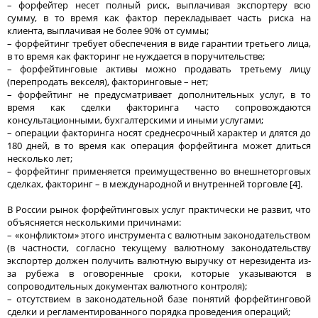
– форфейтер несет полный риск, выплачивая экспортеру всю
сумму, в то время как фактор перекладывает часть риска на
клиента, выплачивая не более 90% от суммы;
– форфейтинг требует обеспечения в виде гарантии третьего лица,
в то время как факторинг не нуждается в поручительстве;
– форфейтинговые активы можно продавать третьему лицу
(перепродать векселя), факторинговые – нет;
– форфейтинг не предусматривает дополнительных услуг, в то
время как сделки факторинга часто сопровождаются
консультационными, бухгалтерскими и иными услугами;
– операции факторинга носят среднесрочный характер и длятся до
180 дней, в то время как операция форфейтинга может длиться
несколько лет;
– форфейтинг применяется преимущественно во внешнеторговых
сделках, факторинг – в международной и внутренней торговле [4].
В России рынок форфейтинговых услуг практически не развит, что
объясняется несколькими причинами:
– «конфликтом» этого инструмента с валютным законодательством
(в частности, согласно текущему валютному законодательству
экспортер должен получить валютную выручку от нерезидента из-
за рубежа в оговоренные сроки, которые указываются в
сопроводительных документах валютного контроля);
– отсутствием в законодательной базе понятий форфейтинговой
сделки и регламентированного порядка проведения операций;