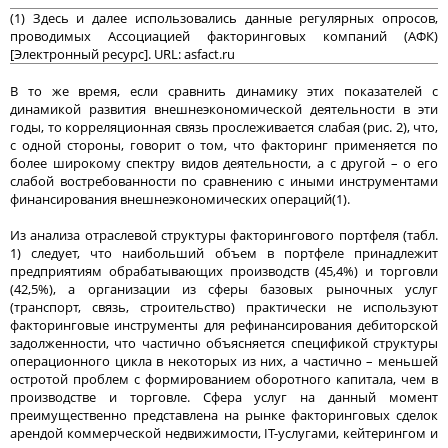
(1) Здесь и далее использовались данные регулярных опросов,
проводимых Ассоциацией факторинговых компаний (АФК)
[Электронный ресурс]. URL: asfact.ru
В то же время, если сравнить динамику этих показателей с
динамикой развития внешнеэкономической деятельности в эти
годы, то корреляционная связь прослеживается слабая (рис. 2), что,
с одной стороны, говорит о том, что факторинг применяется по
более широкому спектру видов деятельности, а с другой – о его
слабой востребованности по сравнению с иными инструментами
финансирования внешнеэкономических операций(1).
Из анализа отраслевой структуры факторингового портфеля (табл.
1) следует, что наибольший объем в портфеле принадлежит
предприятиям обрабатывающих производств (45,4%) и торговли
(42,5%), а организации из сферы базовых рыночных услуг
(транспорт, связь, строительство) практически не используют
факторинговые инструменты для рефинансирования дебиторской
задолженности, что частично объясняется спецификой структуры
операционного цикла в некоторых из них, а частично – меньшей
остротой проблем с формированием оборотного капитала, чем в
производстве и торговле. Сфера услуг на данный момент
преимущественно представлена на рынке факторинговых сделок
арендой коммерческой недвижимости, IT-услугами, кейтерингом и