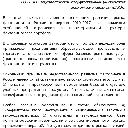
ГОУ ВПО «Владивостокский государственный университет
экономики и сервиса» (ВГУЭС)
В статье раскрыты основные тенденции развития рынка
факторинга в России в период 2010–2017 гг. с анализом
особенностей отраслевой и территориальной структуры
факторингового портфеля.
В отраслевой структуре факторингового портфеля ведущая роль
принадлежит предприятиям обрабатывающих производств и
торговли, а организации из сферы базовых рыночных услуг
(транспорт, связь, строительство) практически не используют
факторинговые инструменты.
Основными причинами недостаточного развития факторинга в
России являются: а) сравнительно высокая стоимость этой услуги;
б) неполная и противоречивая нормативная база; в) отсутствие
удобных программных продуктов; г) недостаточная финансовая
квалификация как сотрудников фактор-компаний, так и клиентов.
Слабое развитие форфейтинга в России объясняется: а)
«конфликтом» этого инструмента с национальным валютным
законодательством; б) отсутствием в законодательной базе
понятий форфейтинговой сделки и регламентированного порядка
проведения операций; в) отсутствием вторичного рынка векселей;