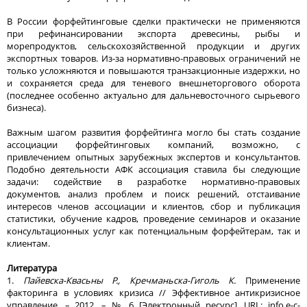
В России форфейтинговые сделки практически не применяются
при рефинансировании экспорта древесины, рыбы и
морепродуктов, сельскохозяйственной продукции и других
экспортных товаров. Из-за нормативно-правовых ограничений не
только усложняются и повышаются транзакционные издержки, но
и сохраняется среда для теневого внешнеторгового оборота
(последнее особенно актуально для дальневосточного сырьевого
бизнеса).
Важным шагом развития форфейтинга могло бы стать создание
ассоциации форфейтинговых компаний, возможно, с
привлечением опытных зарубежных экспертов и консультантов.
Подобно деятельности АФК ассоциация ставила бы следующие
задачи: содействие в разработке нормативно-правовых
документов, анализ проблем и поиск решений, отстаивание
интересов членов ассоциации и клиентов, сбор и публикация
статистики, обучение кадров, проведение семинаров и оказание
консультационных услуг как потенциальным форфейтерам, так и
клиентам.
Литература
1.
Пайевска-Квасьны Р., Кречманьска-Гиголь К.
Применение
факторинга в условиях кризиса // Эффективное антикризисное
управление. – 2012. – № 6 [Электронный ресурс]. URL: info.e-c-