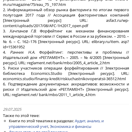
m.ru/magazine/75/eau_75 _197.htm
2. Информационный обзор рынка факторинга по итогам первого
полугодия 2017 года // Ассоциация факторинговых компаний
[Электронный ресурс] URL: asfact.ru/wp-
content/uploads/2017/08/AFC-1H2017_open.pdf
3.
Хачпанов Г.В.
Форфейтинг как механизм финансирования
международной торговли // Сервис в России и за рубежом. – 2010. –
№ 6. – С. 162–176 [Электронный ресурс]. URL: elibrary.ru/item. asp?
id=15361952
4.
Ранних Н.А.
Форфейтинг: перспективы и проблемы //
Издательский дом «РЕГЛАМЕНТ». – 2005. – № 4/2005 [Электронный
ресурс]. URL: reglament.net/bank/mbo/2005_4_article_2.htm
5. Риски участников операции форфейтирования // Электронная
библиотека Economics.Studio [Электронный ресурс]. URL:
economics.studio/finansy-kredit/riskiuchastnikovoperatsii-36512.html
6. Подтверждение документарных аккредитивов: возможности и
риски // Издательский дом «РЕГЛАМЕНТ» [Электронный ресурс].
URL: reglament.net/ bank/mbo/2011_1_article_4.htm
29.07.2025
Также по этой теме:
Книги по этой тематике в разделах:
Аудит, анализ, и
управленческий учет
,
Экономика и финансы
Другие статьи по этой тематике