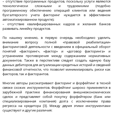
– отсутствие программных продуктов, поскольку услуги являются
технологически сложными и трудоемкими (подобно
программному обеспечению операций клиентов или ведения
бухгалтерского учета факторинг нуждается в эффективном
автоматизированном продукте);
– отсутствие квалифицированных кадров и желания банков
развивать линейку продуктов.
По нашему мнению, в первую очередь необходимо уделить
внимание вопросу полной «правовой реабилитации»
факторинговой деятельности с введением в официальный оборот
понятий «факторинг», «фактор» и «договор факторинга» и
устранением противоречия между содержанием нормативных
документов. Также в перспективе следует создать единую базу
данных дебиторов для актуализации кредитных историй и сведений
финансовой отчетности, что позволит минимизировать риски как
факторов, так и факторантов.
Многие авторы рассматривают факторинг и форфейтинг в тесной
связке схожих инструментов. Форфейтинг широко применяется в
зарубежной практике финансирования внешнеэкономических
сделок и представляет собой покупку форфейтером (банк или
специализированная компания) долга с исключением права
регресса на кредитора [3]. Между двумя этими инструментами
существуют и другие различия: