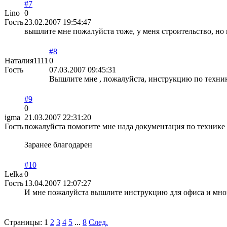
#7
Lino
0
Гость
23.02.2007 19:54:47
вышлите мне пожалуйста тоже, у меня строительство, но 
#8
Наталия1111
0
Гость
07.03.2007 09:45:31
Вышлите мне , пожалуйста, инструкцию по технике
#9
0
igma
21.03.2007 22:31:20
Гость
пожалуйста помогите мне нада документация по технике 
Заранее благодарен
#10
Lelka
0
Гость
13.04.2007 12:07:27
И мне пожалуйста вышлите инструкцию для офиса и много
Страницы:
1
2
3
4
5
...
8
След.