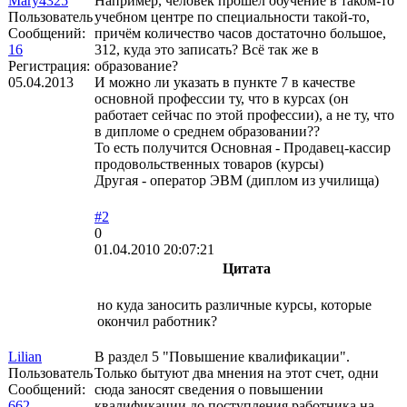
Mary4325
Например, человек прошёл обучение в таком-то
Пользователь
учебном центре по специальности такой-то,
Сообщений:
причём количество часов достаточно большое,
16
312, куда это записать? Всё так же в
Регистрация:
образование?
05.04.2013
И можно ли указать в пункте 7 в качестве
основной профессии ту, что в курсах (он
работает сейчас по этой профессии), а не ту, что
в дипломе о среднем образовании??
То есть получится Основная - Продавец-кассир
продовольственных товаров (курсы)
Другая - оператор ЭВМ (диплом из училища)
#2
0
01.04.2010 20:07:21
Цитата
но куда заносить различные курсы, которые
окончил работник?
Lilian
В раздел 5 "Повышение квалификации".
Пользователь
Только бытуют два мнения на этот счет, одни
Сообщений:
сюда заносят сведения о повышении
662
квалификации до поступления работника на