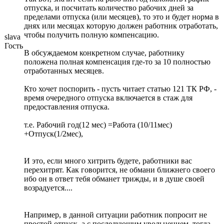
отпуска, и посчитать количество рабочих дней за
пределами отпуска (или месяцев), то это и будет норма в
днях или месяцах которую должен работник отработать,
чтобы получить полную компенсацию.
slava
Гость
В обсуждаемом конкретном случае, работнику
положена полная компенсация где-то за 10 полностью
отработанных месяцев.
Кто хочет поспорить - пусть читает статью 121 ТК РФ, -
время очередного отпуска включается в стаж для
предоставления отпуска.
т.е. Рабочий год(12 мес) =Работа (10/11мес)
+Отпуск(1/2мес),
И это, если много хитрить будете, работники вас
перехитрят. Как говорится, не обмани ближнего своего
ибо он в ответ тебя обманет трижды, и в душе своей
возрадуется....
Например, в данной ситуации работник попросит не
простой отпуск, а с последующим увольнением, тогда