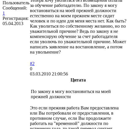
Теперь хочу уволиться без возмещения оплаты
Пользователь
за обучение работадателю. По закону я могу
Сообщений:
востановиться на моей прежней должности
1
естественно на моем прежнем месте сидит
Регистрация:
человек и по идеи для меня места нет. Как быть?
05.04.2013
Как уволиться по собственному желанию, но по
уважительной причине? Ведь по закону я не
компенсирую обучение за счет работадателя
если уволючь по уважительной причине. Может
написать заявление на востановление, а потом
на увольнение?
#2
0
03.03.2010 21:00:56
Цитата
По закону я могу востановиться на моей
прежней должности
Это если прежняя работа Вам предоставлена
или Вы потребовали ее предоставления, в
противном случае, если Вы продолжаете
работать на "временной" должности по
истечении года, то такой перевод считает