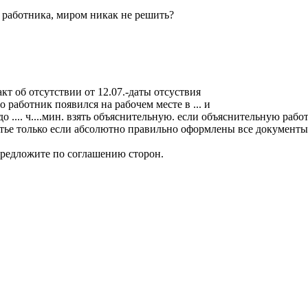
е работника, миром никак не решить?
акт об отсутствии от 12.07.-даты отсуствия
то работник появился на рабочем месте в ... и
. до .... ч....мин. взять объяснительную. если объяснительную рабо
атье только если абсолютно правильно оформлены все документы. и
 предложите по соглашению сторон.