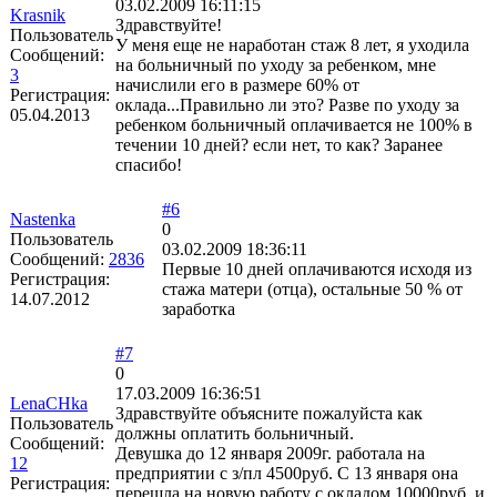
03.02.2009 16:11:15
Krasnik
Здравствуйте!
Пользователь
У меня еще не наработан стаж 8 лет, я уходила
Сообщений:
на больничный по уходу за ребенком, мне
3
начислили его в размере 60% от
Регистрация:
оклада...Правильно ли это? Разве по уходу за
05.04.2013
ребенком больничный оплачивается не 100% в
течении 10 дней? если нет, то как? Заранее
спасибо!
#6
Nastenka
0
Пользователь
03.02.2009 18:36:11
Сообщений:
2836
Первые 10 дней оплачиваются исходя из
Регистрация:
стажа матери (отца), остальные 50 % от
14.07.2012
заработка
#7
0
17.03.2009 16:36:51
LenaCHka
Здравствуйте объясните пожалуйста как
Пользователь
должны оплатить больничный.
Сообщений:
Девушка до 12 января 2009г. работала на
12
предприятии с з/пл 4500руб. С 13 января она
Регистрация:
перешла на новую работу с окладом 10000руб. и