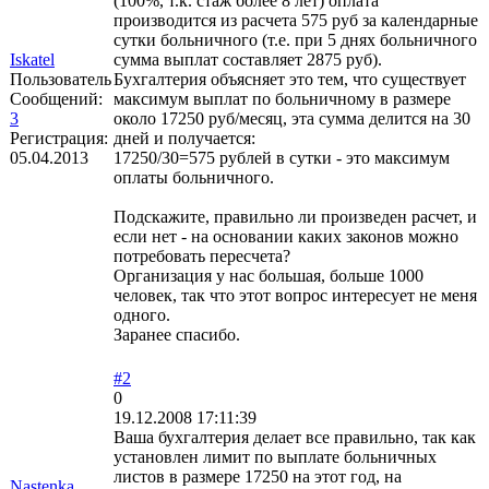
(100%, т.к. стаж более 8 лет) оплата
производится из расчета 575 руб за календарные
сутки больничного (т.е. при 5 днях больничного
Iskatel
сумма выплат составляет 2875 руб).
Пользователь
Бухгалтерия объясняет это тем, что существует
Сообщений:
максимум выплат по больничному в размере
3
около 17250 руб/месяц, эта сумма делится на 30
Регистрация:
дней и получается:
05.04.2013
17250/30=575 рублей в сутки - это максимум
оплаты больничного.
Подскажите, правильно ли произведен расчет, и
если нет - на основании каких законов можно
потребовать пересчета?
Организация у нас большая, больше 1000
человек, так что этот вопрос интересует не меня
одного.
Заранее спасибо.
#2
0
19.12.2008 17:11:39
Ваша бухгалтерия делает все правильно, так как
установлен лимит по выплате больничных
листов в размере 17250 на этот год, на
Nastenka