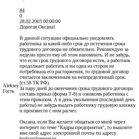
#4
0
28.02.2003 00:00:00
Дорогая Оксана!
В данной ситуации официально уведомлять
работника за какой-либо срок до истечения срока
трудового договора не обязательно. Рекомендую за
неделю просто ему об этом напомнить. И не забудь,
что если срок трудового договора истек, а работник
продолжает работать и ни одна из сторон не
потребовала его расторжения, то трудовой договор
считается заключенным на неопределенный срок.
(ст.58 ТК РФ).
Aleksey
За пару дней до окончания срока трудового договора
Гость
составь приказ (форма Т-8) и ознакомь работника с
этим приказом. А в день увольнения (последний день
работы) не забудь выдать работнику трудовую книжку
и произвести с ним расчет.
Оксана, если Вы желаете общаться со мной через
интернет по теме "Кадры предприятия", то вышлите
мне свой адрес электронной почты по адресу
budzan@geyser.ru