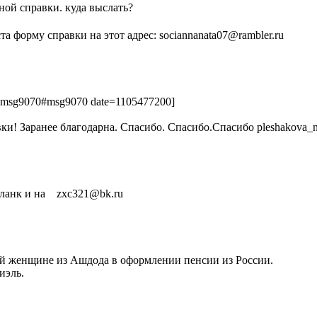
ной справки. куда выслать?
 форму справки на этот адрес: sociannanata07@rambler.ru
3.msg9070#msg9070 date=1105477200]
и! Заранее благодарна. Спасибо. Спасибо.Спасибо pleshakova_
ланк и на zxc321@bk.ru
 женщине из Ашдода в оформлении пенсии из России.
иэль.