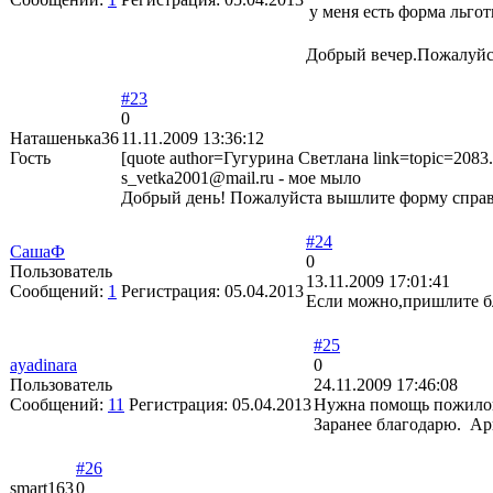
у меня есть форма льгот
Добрый вечер.Пожалуйста
#23
0
Наташенька36
11.11.2009 13:36:12
Гость
[quote author=Гугурина Светлана link=topic=208
s_vetka2001@mail.ru - мое мыло
Добрый день! Пожалуйста вышлите форму справк
#24
СашаФ
0
Пользователь
13.11.2009 17:01:41
Сообщений:
1
Регистрация:
05.04.2013
Если можно,пришлите б
#25
ayadinara
0
Пользователь
24.11.2009 17:46:08
Сообщений:
11
Регистрация:
05.04.2013
Нужна помощь пожилой
Заранее благодарю. Ар
#26
smart163
0