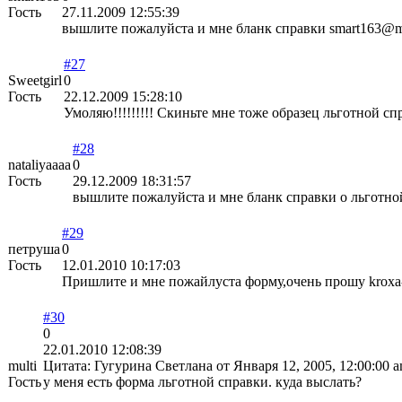
Гость
27.11.2009 12:55:39
вышлите пожалуйста и мне бланк справки smart163@ma
#27
Sweetgirl
0
Гость
22.12.2009 15:28:10
Умоляю!!!!!!!!! Скиньте мне тоже образец льготной сп
#28
nataliyaaaa
0
Гость
29.12.2009 18:31:57
вышлите пожалуйста и мне бланк справки о льготно
#29
петруша
0
Гость
12.01.2010 10:17:03
Пришлите и мне пожайлуста форму,очень прошу kroxa
#30
0
22.01.2010 12:08:39
multi
Цитата: Гугурина Светлана от Января 12, 2005, 12:00:00 
Гость
у меня есть форма льготной справки. куда выслать?