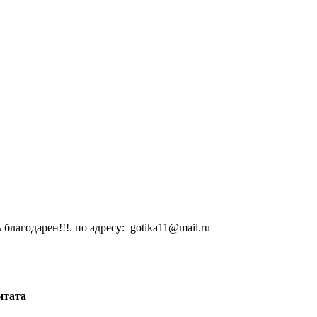
лагодарен!!!. по адресу: gotika11@mail.ru
итата