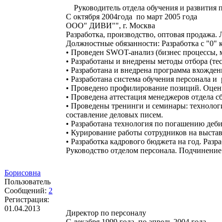
Руководитель отдела обучения и развития 
С октября 2004года по март 2005 года
ООО" ДИВИ"", г. Москва
Разработка, производство, оптовая продажа.
Должностные обязанности: Разработка с "0"
• Проведен SWOT-анализ (бизнес процессы, м
• Разработаны и внедрены методы отбора (те
• Разработана и внедрена программа вхожден
• Разработана система обучения персонала и
• Проведено профилирование позиций. Оценк
• Проведена аттестация менеджеров отдела сб
• Проведены тренинги и семинары: технолог
составление деловых писем.
• Разработана технология по погашению деб
• Курирование работы сотрудников на вы
• Разработка кадрового бюджета на год. Раз
Руководство отделом персонала. Подчинение
Борисовна
Пользователь
Сообщений:
2
Регистрация:
01.04.2013
Директор по персоналу
С декабря 1999 года по апрель 2004 года