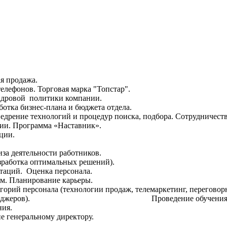
я продажа.
елефонов. Торговая марка "Топстар".
адровой политики компании.
отка бизнес-плана и бюджета отдела.
едрение технологий и процедур поиска, подбора. Сотрудничеств
ции. Программа «Наставник».
ции.
за деятельности работников.
азработка оптимальных решений).
таций. Оценка персонала.
ом. Планирование карьеры.
егорий персонала (технологии продаж, телемаркетинг, перегово
 топ - менеджеров). Проведение обучения внутрен
ния.
е генеральному директору.