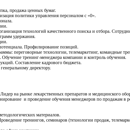
пка, продажа ценных бумаг.
изация политики управления персоналом с «0».
онала.
нии.
рганизация технологий качественного поиска и отбора. Сотрудн
грамм удержания.
ции.
 потенциала. Профилирование позиций.
раммы: переговорные технологии, телемаркетинг, командные тре
 Обучение тренинг-менеджера компании и контроль обучения.
укций. Составление кадрового бюджета.
 генеральному директору.
Лидер на рынке лекарственных препаратов и медицинского обо
нирование и проведение обучения менеджеров по продажам в ре
методологических материалов.
Проведение тренингов, семинаров (технологии продаж, телемарк