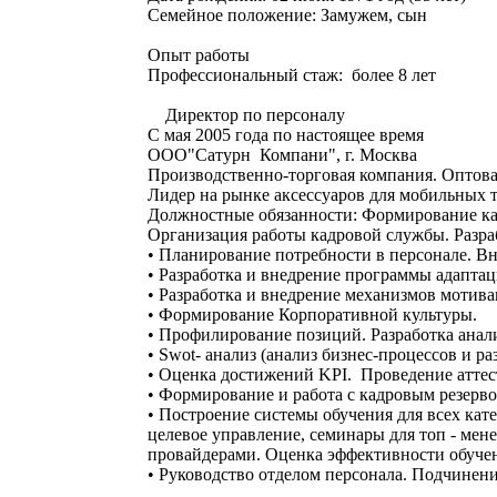
Семейное положение: Замужем, сын
Опыт работы
Профессиональный стаж: более 8 лет
Директор по персоналу
С мая 2005 года по настоящее время
ООО"Сатурн Компани", г. Москва
Производственно-торговая компания. Оптова
Лидер на рынке аксессуаров для мобильных т
Должностные обязанности: Формирование к
Организация работы кадровой службы. Разраб
• Планирование потребности в персонале. Вн
• Разработка и внедрение программы адапта
• Разработка и внедрение механизмов мотива
• Формирование Корпоративной культуры.
• Профилирование позиций. Разработка анали
• Swot- анализ (анализ бизнес-процессов и р
• Оценка достижений KPI. Проведение аттес
• Формирование и работа с кадровым резерв
• Построение системы обучения для всех кат
целевое управление, семинары для
провайдерами. Оценка эффективности обуче
• Руководство отделом персонала. Подчинени