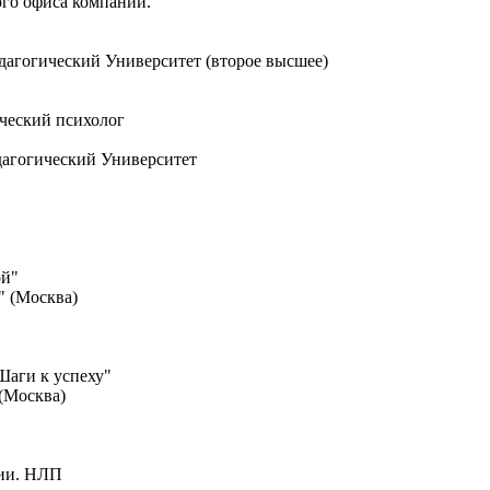
го офиса компании.
агогический Университет (второе высшее)
ческий психолог
агогический Университет
ой"
" (Москва)
Шаги к успеху"
(Москва)
гии. НЛП