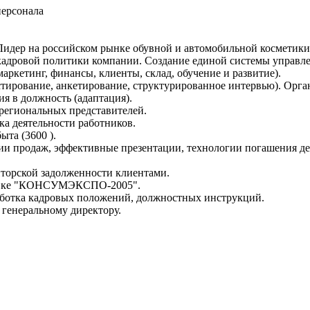
персонала
 Лидер на российском рынке обувной и автомобильной косметики
 кадровой политики компании. Создание единой системы управл
аркетинг, финансы, клиенты, склад, обучение и развитие).
стирование, анкетирование, структурированное интервью). Орга
ия в должность (адаптация).
 региональных представителей.
а деятельности работников.
ыта (3600 ).
ии продаж, эффективные презентации, технологии погашения де
иторской задолженности клиентами.
ставке "КОНСУМЭКСПО-2005".
работка кадровых положений, должностных инструкций.
 генеральному директору.