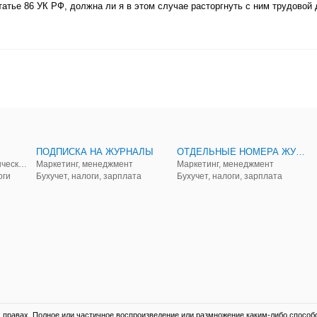
татье 86 УК РФ, должна ли я в этом случае расторгнуть с ним трудовой 
ПОДПИСКА НА ЖУРНАЛЫ
ОТДЕЛЬНЫЕ НОМЕРА ЖУРНАЛОВ
Аудит, анализ, и управленческий учет
Маркетинг, менеджмент
Маркетинг, менеджмент
оги
Бухучет, налоги, зарплата
Бухучет, налоги, зарплата
правах. Полное или частичное воспроизведение или размножение каким-либо способ