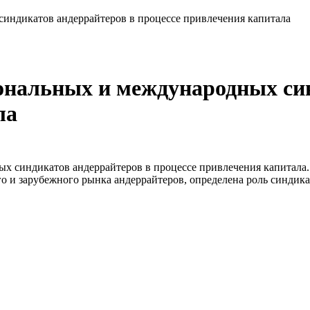
синдикатов андеррайтеров в процессе привлечения капитала
ональных и международных си
ла
х синдикатов андеррайтеров в процессе привлечения капитала.
го и зарубежного рынка андеррайтеров, определена роль синдик