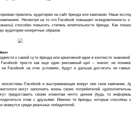
 призван привлечь аудиторию на сайт бренда или кампании. Наше иссле
 кампаниях. Несмотря на то что Facebook повышает осведомленность о 
каналы) способен повысить степень влиятельности бренда. Как показа
до аудитории конкретных образов.
амы»
двести к самой сути бренда или креативной идее в контексте знакомой
Facebook просто как еще один рекламный щит – значит, не понима
 на Facebook на этих условиях, будут и дальше достигать не самы
экосистемы Facebook и выстраивающие вокруг нее свои кампании, б
ркетологи могут наполнить жизнь своих потребителей «дополнитель
гут предоставить своим клиентам нечто ценное (будь то информац
 поделиться этим с друзьями. Именно те бренды, которые способны 
 и окажутся среди реальных победителей.