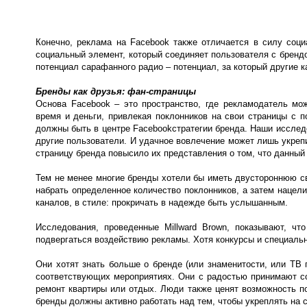
Конечно, реклама на Facebook также отличается в силу соци
социальный элемент, который соединяет пользователя с бренд
потенциал сарафанного радио – потенциал, за который другие к
Бренды как друзья: фан-страницы
Основа Facebook – это пространство, где рекламодатель м
время и деньги, привлекая поклонников на свои страницы с 
должны быть в центре Facebookстратегии бренда. Наши исследо
другие пользователи. И удачное вовлечение может лишь укрепи
страницу бренда повысило их представления о том, что данный 
Тем не менее многие бренды хотели бы иметь двустороннюю св
набрать определенное количество поклонников, а затем нацел
каналов, в стиле: прокричать в надежде быть услышанным.
Исследования, проведенные Millward Brown, показывают, ч
подвергаться воздействию рекламы. Хотя конкурсы и специальн
Они хотят знать больше о бренде (или знаменитости, или ТВ
соответствующих мероприятиях. Они с радостью принимают со
ремонт квартиры или отдых. Люди также ценят возможность п
бренды должны активно работать над тем, чтобы укреплять на с