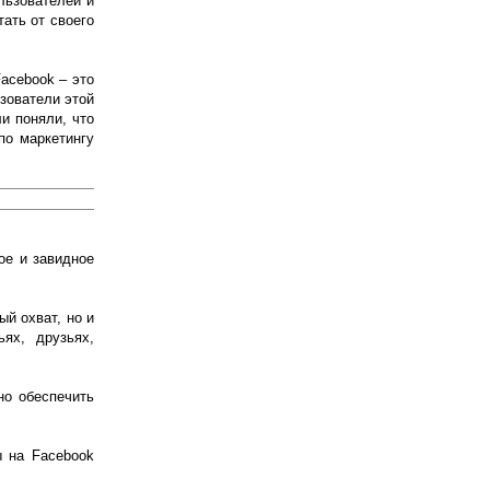
льзователей и
тать от своего
Facebook – это
ьзователи этой
и поняли, что
по маркетингу
ое и завидное
ый охват, но и
ях, друзьях,
но обеспечить
ы на Facebook