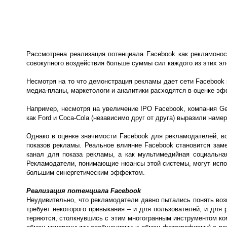
Рассмотрена реализация потенциала Facebook как рекламонос
совокупного воздействия больше суммы сил каждого из этих эл
Несмотря на то что демонстрация рекламы дает сети Faceboo
медиа-планы, маркетологи и аналитики расходятся в оценке эф
Например, несмотря на увеличение IPO Facebook, компания Gen
как Ford и Coca-Cola (независимо друг от друга) выразили нам
Однако в оценке значимости Facebook для рекламодателей, в
показов рекламы. Реальное влияние Facebook становится заме
канал для показа рекламы, а как мультимедийная социальна
Рекламодатели, понимающие нюансы этой системы, могут испол
большим синергетическим эффектом.
Реализация потенциала Facebook
Неудивительно, что рекламодатели давно пытались понять воз
требует некоторого привыкания – и для пользователей, и для
теряются, столкнувшись с этим многогранным инструментом ком