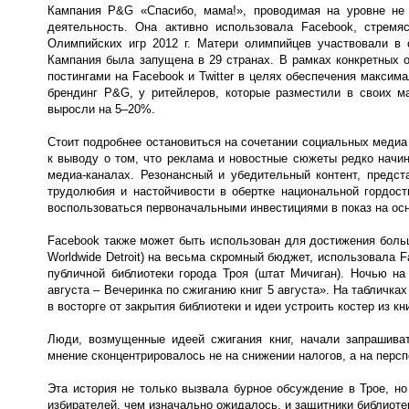
Кампания P&G «Спасибо, мама!», проводимая на уровне не 
деятельность. Она активно использовала Facebook, стрем
Олимпийских игр 2012 г. Матери олимпийцев участвовали в 
Кампания была запущена в 29 странах. В рамках конкретных 
постингами на Facebook и Twitter в целях обеспечения максим
брендинг P&G, у ритейлеров, которые разместили в своих м
выросли на 5–20%.
Стоит подробнее остановиться на сочетании социальных медиа
к выводу о том, что реклама и новостные сюжеты редко начин
медиа-каналах. Резонансный и убедительный контент, предс
трудолюбия и настойчивости в обертке национальной гордос
воспользоваться первоначальными инвестициями в показ на ос
Facebook также может быть использован для достижения боль
Worldwide Detroit) на весьма скромный бюджет, использовала 
публичной библиотеки города Троя (штат Мичиган). Ночью на
августа – Вечеринка по сжиганию книг 5 августа». На табличка
в восторге от закрытия библиотеки и идеи устроить костер из кни
Люди, возмущенные идеей сжигания книг, начали запрашива
мнение сконцентрировалось не на снижении налогов, а на персп
Эта история не только вызвала бурное обсуждение в Трое, н
избирателей, чем изначально ожидалось, и защитники библиоте