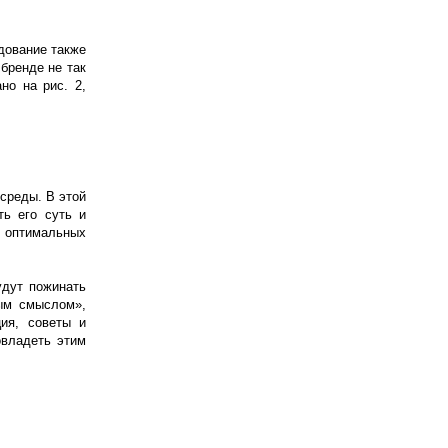
дование также
бренде не так
но на рис. 2,
 среды. В этой
ть его суть и
х оптимальных
удут пожинать
ным смыслом»,
ия, советы и
овладеть этим