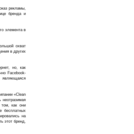
оказ рекламы,
нице бренда и
го элемента в
большой охват
щения в других
нет, но, как
чно Facebook-
а, являющаяся
ампании «Clean
ь неотразимая
 том, как они
ие бесплатных
рировались на
ть этот бренд,