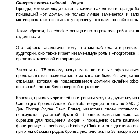
Синергия связки «бренд + друг»
Бренды, которым люди ставят «лайки», находятся в гораздо бо
пришедший «от друга», не только лучше замечается и запо
мотивировать их посетить эту страницу, что само по себе стол
Таким образом, Facebook-страница и показ рекламы работают в
отдельности.
Этот эффект аналогичен тому, что мы наблюдали в рамках 
аудитории, оно также играет незаменимую роль в «подготовке» 
средствах массовой информации.
Затраты на ТВ-рекламу могут быть не столь эффективными
представляется, воздействие этих каналов было бы существе
страница, которая не поддерживается другими онлайни офф
составной частью более широкой стратегии.
Конечно, привлечь зрителей на страницы могут и другие медиа-
Campaign» бренда Andrex Washlets, ведущее агентство SMC (S
Дон Портер (Nyree Dawn Porter), известная своей готовнос
пользуются туалетной бумагой. В рамках кампании использо
образцов для поощрения людей к посещению сайта кампании
фанстранице в Facebook, а Kimberly-Clark в итоге достигла св
при этом объемы продаж бренда увеличились на 35 процентов 