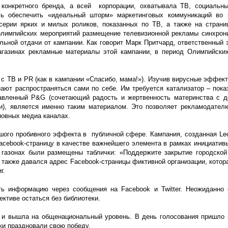
конкретного бренда, а всей корпорации, охватывала ТВ, социальн
ясь обеспечить «идеальный шторм» маркетинговых коммуникаций во 
серии ярких и милых роликов, показанных по ТВ, а также на страни
олимпийских мероприятий размещение телевизионной рекламы синхрон
альной отдачи от кампании. Как говорит Марк Притчард, ответственный 
агазинах рекламные материалы этой кампании, в период Олимпийски
 с ТВ и PR (как в кампании «Спасибо, мама!»). Изучив вирусные эффек
ают распространяться сами по себе. Им требуется катализатор – пока
тавленный P&G (сочетающий радость и жертвенность материнства с 
ти), является именно таким материалом. Это позволяет рекламодате
новных медиа каналах.
шого пробивного эффекта в публичной сфере. Кампания, созданная Leo
Facebook-страницу в качестве важнейшего элемента в рамках инициатив
 газонах были размещены таблички: «Поддержите закрытие городской
х также давался адрес Facebook-страницы фиктивной организации, кото
г.
ть информацию через сообщения на Facebook и Twitter. Неожиданно
ективе остаться без библиотеки.
о и вышла на общенациональный уровень. В день голосования пришло
ки праздновали свою победу.