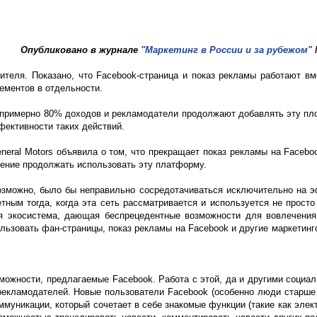
Опубликовано в журнале
"Маркетинг в России и за рубежом"
ителя. Показано, что Facebook-страница и показ рекламы работают вм
ементов в отдельности.
k примерно 80% доходов и рекламодатели продолжают добавлять эту пл
фективности таких действий.
eral Motors объявила о том, что прекращает показ рекламы на Faceboo
ерение продолжать использовать эту платформу.
озможно, было бы неправильно сосредотачиваться исключительно на 
тным тогда, когда эта сеть рассматривается и используется не просто
я экосистема, дающая беспрецедентные возможности для вовлечения
ьзовать фан-страницы, показ рекламы на Facebook и другие маркетинг
можности, предлагаемые Facebook. Работа с этой, да и другими социа
 рекламодателей. Новые пользователи Facebook (особенно люди старше 
муникации, который сочетает в себе знакомые функции (такие как элект