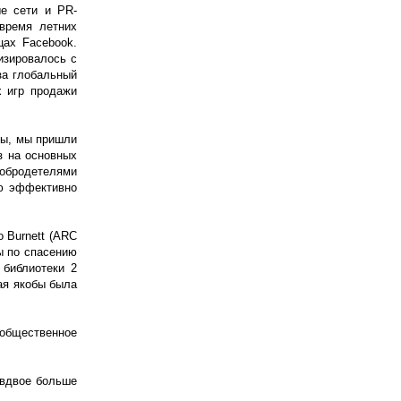
ые сети и PR-
время летних
цах Facebook.
изировалось с
за глобальный
х игр продажи
ты, мы пришли
з на основных
добродетелями
лю эффективно
 Burnett (ARC
ы по спасению
 библиотеки 2
рая якобы была
 общественное
 вдвое больше