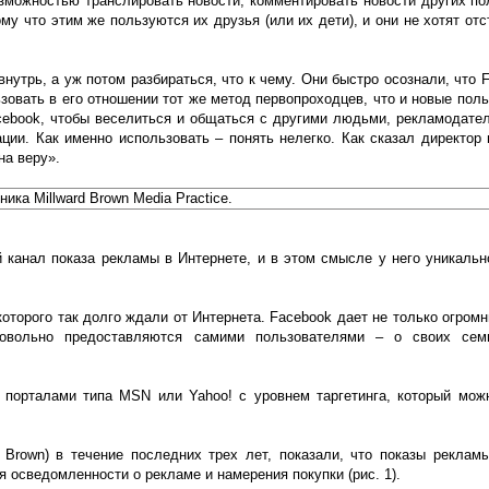
можностью транслировать новости, комментировать новости других по
му что этим же пользуются их друзья (или их дети), и они не хотят отс
нутрь, а уж потом разбираться, что к чему. Они быстро осознали, что 
зовать в его отношении тот же метод первопроходцев, что и новые пол
cebook, чтобы веселиться и общаться с другими людьми, рекламодател
ии. Как именно использовать – понять нелегко. Как сказал директор 
на веру».
ка Millward Brown Media Practice.
 канал показа рекламы в Интернете, и в этом смысле у него уникальн
торого так долго ждали от Интернета. Facebook дает не только огромн
овольно предоставляются самими пользователями – о своих семь
 порталами типа MSN или Yahoo! с уровнем таргетинга, который мож
d Brown) в течение последних трех лет, показали, что показы реклам
я осведомленности о рекламе и намерения покупки (рис. 1).