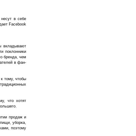
 несут в себе
дает Facebook
ды вкладывают
ти поклонники
о бренда, чем
ателей в фан-
к тому, чтобы
 традиционных
му, что хотят
большего.
ытии продаж и
пищи, уборка,
ками, поэтому