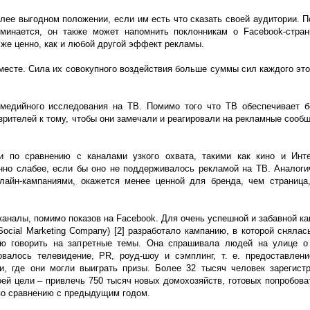
лее выгодном положении, если им есть что сказать своей аудитории. П
минается, он также может напомнить поклонникам о Facebook-стра
ь же ценно, как и любой другой эффект рекламы.
месте. Сила их совокупного воздействия больше суммы сил каждого это
медийного исследования на ТВ. Помимо того что ТВ обеспечивает 
зрителей к тому, чтобы они замечали и реагировали на рекламные сооб
 по сравнению с каналами узкого охвата, такими как кино и Интер
нно слабее, если бы оно не поддерживалось рекламой на ТВ. Аналоги
лайн-кампаниями, окажется менее ценной для бренда, чем страниц
каналы, помимо показов на Facebook. Для очень успешной и забавной к
ocial Marketing Company) [2] разработало кампанию, в которой снялас
тью говорить на запретные темы. Она спрашивала людей на улице о
валось телевидение, PR, роуд-шоу и сэмплинг, т. е. предоставлен
, где они могли выиграть призы. Более 32 тысяч человек зарегист
оей цели – привлечь 750 тысяч новых домохозяйств, готовых попробова
по сравнению с предыдущим годом.