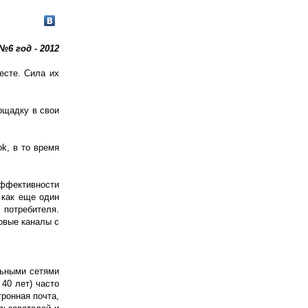
№6 год - 2012
есте. Сила их
ощадку в свои
k, в то время
эффективности
 как еще один
 потребителя.
овые каналы с
льными сетями
40 лет) часто
ронная почта,