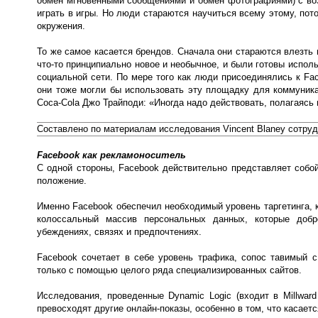
обмен мгновенными сообщениями и обмен фотографиями) с воз
играть в игры. Но люди стараются научиться всему этому, пото
окружения.
То же самое касается брендов. Сначала они стараются влезть в
что-то принципиально новое и необычное, и были готовы исполь
социальной сети. По мере того как люди присоединялись к Fa
они тоже могли бы использовать эту площадку для коммуникац
Coca-Cola Джо Трайподи: «Иногда надо действовать, полагаясь 
Составлено по материалам исследования Vincent Blaney сотрудни
Facebook как рекламоноситель
С одной стороны, Facebook действительно представляет собой
положение.
Именно Facebook обеспечил необходимый уровень таргетинга, ко
колоссальный массив персональных данных, которые добр
убеждениях, связях и предпочтениях.
Facebook сочетает в себе уровень трафика, сопос тавимый с
только с помощью целого ряда специализированных сайтов.
Исследования, проведенные Dynamic Logic (входит в Millwar
превосходят другие онлайн-показы, особенно в том, что касаетс