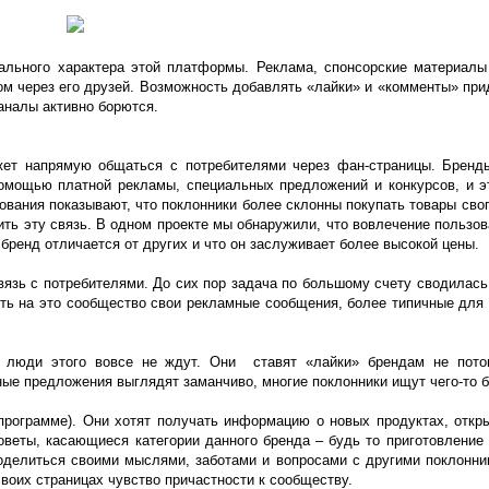
ального характера этой платформы. Реклама, спонсорские материалы
ом через его друзей. Возможность добавлять «лайки» и «комменты» при
аналы активно борются.
ожет напрямую общаться с потребителями через фан-страницы. Брен
помощью платной рекламы, специальных предложений и конкурсов, и э
вания показывают, что поклонники более склонны покупать товары свог
ть эту связь. В одном проекте мы обнаружили, что вовлечение пользов
бренд отличается от других и что он заслуживает более высокой цены.
язь с потребителями. До сих пор задача по большому счету сводилась 
ить на это сообщество свои рекламные сообщения, более типичные для
то люди этого вовсе не ждут. Они ставят «лайки» брендам не пото
ые предложения выглядят заманчиво, многие поклонники ищут чего-то 
 программе). Они хотят получать информацию о новых продуктах, откр
веты, касающиеся категории данного бренда – будь то приготовление 
оделиться своими мыслями, заботами и вопросами с другими поклонни
воих страницах чувство причастности к сообществу.