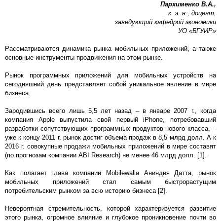
Пархименко В.А.,
к. э. н., доцент,
заведующий кафедрой экономики
УО «БГУИР»
Рассматриваются динамика рынка мобильных приложений, а также
основные инструменты продвижения на этом рынке.
Рынок программных приложений для мобильных устройств на
сегодняшний день представляет собой уникальное явление в мире
бизнеса.
Зародившись всего лишь 5,5 лет назад – в январе 2007 г., когда
компания Apple выпустила свой первый iPhone, потребовавший
разработки сопутствующих программных продуктов нового класса, –
уже к концу 2011 г. рынок достиг объема продаж в 8,5 млрд долл. А к
2016 г. совокупные продажи мобильных приложений в мире составят
(по прогнозам компании ABI Research) не менее 46 млрд долл. [1].
Как полагает глава компании Mobilewalla Аниндия Датта, рынок
мобильных приложений стал самым быстрорастущим
потребительским рынком за всю историю бизнеса [2].
Невероятная стремительность, которой характеризуется развитие
этого рынка, огромное влияние и глубокое проникновение почти во