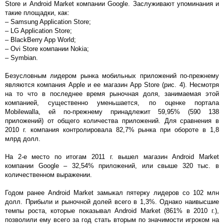
Store и Android Market компании Google. Заслуживают упоминания и
такие площадки, как:
– Samsung Application Store;
– LG Application Store;
– BlackBerry App World;
– Ovi Store компании Nokia;
– Symbian.
Безусловным лидером рынка мобильных приложений по-прежнему
являются компания Apple и ее магазин App Store (рис. 4). Несмотря
на то что в последнее время рыночная доля, занимаемая этой
компанией, существенно уменьшается, по оценке портала
Mobilewalla, ей по-прежнему принадлежит 59,95% (590 138
приложений) от общего количества приложений. Для сравнения в
2010 г. компания контролировала 82,7% рынка при обороте в 1,8
млрд долл.
На 2-е место по итогам 2011 г. вышел магазин Android Market
компании Google – 32,54% приложений, или свыше 320 тыс. в
количественном выражении.
Годом ранее Android Market замыкал пятерку лидеров со 102 млн
долл. Прибыли и рыночной долей всего в 1,3%. Однако наивысшие
темпы роста, которые показывал Android Market (861% в 2010 г.),
позволили ему всего за год стать вторым по значимости игроком на