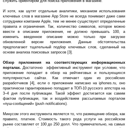
служить ориентиром для поиска приложения в магазине.
И хотя, как шутят отдельные аналитики, механизм использования
ключевых слов в магазине App Store не всегда понимают даже сами
сотрудники компании Apple, тем не менее существуют определенные
правила и ограничения. Так, количество символов, которое можно
ввести в описании приложения, не должно превышать 100, а
изменить введенное описание можно только при загрузке
обновленной версии приложения. Данные обстоятельства
предполагают тщательный подбор ключевых слов, сделанный на
основе анализа поисковых запросов [3].
Обзор приложения на соответствующих информационных
порталах.
Достаточно эффективный инструмент при условии, что
приложение попадает в обзор на рейтинговых и пользующихся
популярностью сайтах. Как отмечает один из российских
разработчиков [4], если о приложении написано на iphones.ru, оно
практически гарантированно попадает в ТОП-10 русского аппстора на
3–4 дня после публикации. Такой эффект достигается как самим
фактом публикации, так и воздействием рассылаемых порталом
«пуш-сообщений» (push notifications).
Минусом этого инструмента является то, что размещение обзора, как
правило, платное. Стоимость такого рода услуги на российском
рынке составляет от 100 до 250 долл. Что примечательно, на самых