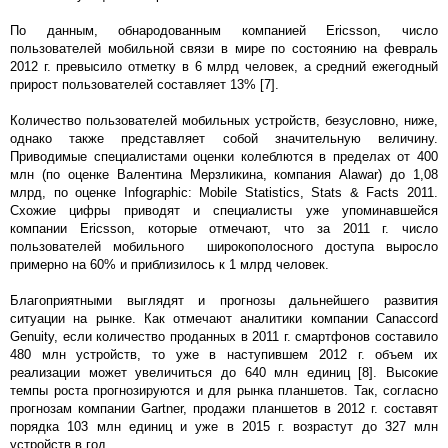
По данным, обнародованным компанией Ericsson, число
пользователей мобильной связи в мире по состоянию на февраль
2012 г. превысило отметку в 6 млрд человек, а средний ежегодный
прирост пользователей составляет 13% [7].
Количество пользователей мобильных устройств, безусловно, ниже,
однако также представляет собой значительную величину.
Приводимые специалистами оценки колеблются в пределах от 400
млн (по оценке Валентина Мерзликина, компания Alawar) до 1,08
млрд, по оценке Infographic: Mobile Statistics, Stats & Facts 2011.
Схожие цифры приводят и специалисты уже упоминавшейся
компании Ericsson, которые отмечают, что за 2011 г. число
пользователей мобильного широкополосного доступа выросло
примерно на 60% и приблизилось к 1 млрд человек.
Благоприятными выглядят и прогнозы дальнейшего развития
ситуации на рынке. Как отмечают аналитики компании Canaccord
Genuity, если количество проданных в 2011 г. смартфонов составило
480 млн устройств, то уже в наступившем 2012 г. объем их
реализации может увеличиться до 640 млн единиц [8]. Высокие
темпы роста прогнозируются и для рынка планшетов. Так, согласно
прогнозам компании Gartner, продажи планшетов в 2012 г. составят
порядка 103 млн единиц и уже в 2015 г. возрастут до 327 млн
устройств в год.