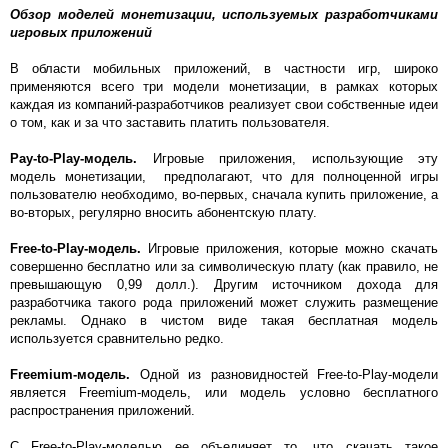
Обзор моделей монетизации, используемых разработчиками
игровых приложений
В области мобильных приложений, в частности игр, широко
применяются всего три модели монетизации, в рамках которых
каждая из компаний-разработчиков реализует свои собственные идеи
о том, как и за что заставить платить пользователя.
Pay-to-Play-модель.
Игровые приложения, использующие эту
модель монетизации, предполагают, что для полноценной игры
пользователю необходимо, во-первых, сначала купить приложение, а
во-вторых, регулярно вносить абонентскую плату.
Free-to-Play-модель.
Игровые приложения, которые можно скачать
совершенно бесплатно или за символическую плату (как правило, не
превышающую 0,99 долл.). Другим источником дохода для
разработчика такого рода приложений может служить размещение
рекламы. Однако в чистом виде такая бесплатная модель
используется сравнительно редко.
Freemium-модель.
Одной из разновидностей Free-to-Play-модели
является Freemium-модель, или модель условно бесплатного
распространения приложений.
С Free-to-Play-моделью ее объединяет то, что скачать такое