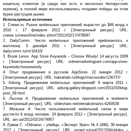
кошельку клиентов (а среди них есть и несколько белорусских
игроков), в полной мере воспользовались плодами победы на этом
бурно растущем рынке.
Используемые источники
1. Cnews.ru. Рынок мобильных приложений вырастет до $46 млрд к
2016 г. 17 февраля 2012 г. [Электронный ресурс]. URL:
cnews.ru/news/line/index.shtml?2012/02/17/478097
2. DailyComm. Число мобильных приложений приблизилось к
миллиону. 5 декабря 2011 г. [Электронный ресурс]. URL:
dailycomm.ru/m/16410/
3. Brook Lenox. App Store Keywords – Choose Wisely! 14 августа 2009
г. [Электронный ресурс]. URL: onlinemarketingrant.com/app-store-
keywordschoosewisely
4. Опыт продвижения в русском AppStore. 22 января 2012 г.
[Электронный ресурс]. URL: habrahabr.ru/blogs/macosxdev/136737/
5. Adsing. Продвижение мобильных приложений! 9 марта 2011 г.
[Электронный ресурс]. URL: adsing-gallery.blogspot.com/2011/03/blog-
post_09.html
6.
Лысков А.
Продвижение мобильных приложений в мобинете
[Электронный ресурс]. URL: slideshare.net/elenakotina/ss-6260538
7.
Мельник А.
Число пользователей мобильной связи в мире
достигло 6 млрд человек. 24 февраля 2012 г. [Электронный ресурс].
URL: ain.ua/2012/02/24/74957
8.
Ермак С.
«Облака» – убийцы. «Эксперт Урал» № 4 (496). 30 января
2012 г. [Электронный ресурс]. URL: expert.ru/ural/2012/04/oblaka –