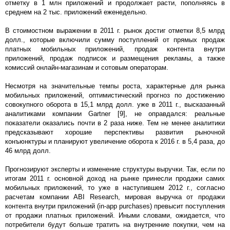
отметку в 1 млн приложений и продолжает расти, пополняясь в
среднем на 2 тыс. приложений еженедельно.
В стоимостном выражении в 2011 г. рынок достиг отметки 8,5 млрд
долл., которые включили сумму поступлений от прямых продаж
платных мобильных приложений, продаж контента внутри
приложений, продаж подписок и размещения рекламы, а также
комиссий онлайн-магазинам и сотовым операторам.
Несмотря на значительные темпы роста, характерные для рынка
мобильных приложений, оптимистический прогноз по достижению
совокупного оборота в 15,1 млрд долл. уже в 2011 г., высказанный
аналитиками компании Gartner [9], не оправдался: реальные
показатели оказались почти в 2 раза ниже. Тем не менее аналитики
предсказывают хорошие перспективы развития рыночной
конъюнктуры и планируют увеличение оборота к 2016 г. в 5,4 раза, до
46 млрд долл.
Прогнозируют эксперты и изменение структуры выручки. Так, если по
итогам 2011 г. основной доход на рынке принесли продажи самих
мобильных приложений, то уже в наступившем 2012 г., согласно
расчетам компании ABI Research, мировая выручка от продажи
контента внутри приложений (in-app purchases) превысит поступления
от продажи платных приложений. Иными словами, ожидается, что
потребители будут больше тратить на внутренние покупки, чем на