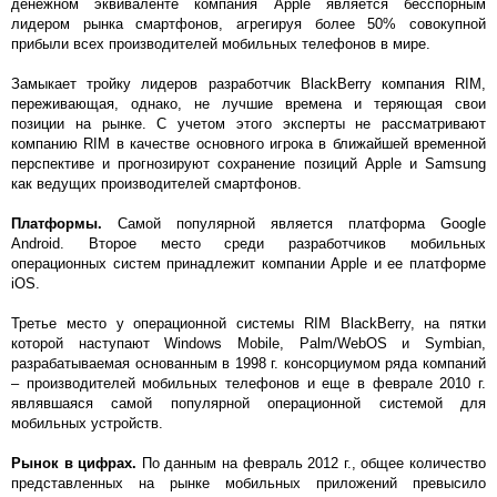
денежном эквиваленте компания Apple является бесспорным
лидером рынка смартфонов, агрегируя более 50% совокупной
прибыли всех производителей мобильных телефонов в мире.
Замыкает тройку лидеров разработчик BlackBerry компания RIM,
переживающая, однако, не лучшие времена и теряющая свои
позиции на рынке. С учетом этого эксперты не рассматривают
компанию RIM в качестве основного игрока в ближайшей временной
перспективе и прогнозируют сохранение позиций Apple и Samsung
как ведущих производителей смартфонов.
Платформы.
Самой популярной является платформа Google
Android. Второе место среди разработчиков мобильных
операционных систем принадлежит компании Apple и ее платформе
iOS.
Третье место у операционной системы RIM BlackBerry, на пятки
которой наступают Windows Mobile, Palm/WebOS и Symbian,
разрабатываемая основанным в 1998 г. консорциумом ряда компаний
– производителей мобильных телефонов и еще в феврале 2010 г.
являвшаяся самой популярной операционной системой для
мобильных устройств.
Рынок в цифрах.
По данным на февраль 2012 г., общее количество
представленных на рынке мобильных приложений превысило