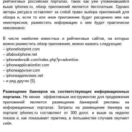
рейтинговых российских порталах, таких как уже упоминавшийся
выше iphones.ru, обзор приложений является бесплатным. Однако
авторы ресурса оставляют за собой право выбора приложений для
обзора и, если то или иное приложение будет расценено ими как
неинтересное, разместить информацию о нем будет практически
невозможно.
В числе наиболее известных и рейтинговых сайтов, на которых
можно разместить обзор приложения, можно назвать следующие:
– iphonefootprint.com
– allaboutiphone.net
– iphonedevsdk.com/index.php?p=advertise.
– iphoneapplicationlist.com
– iphoneappviser.com
– iphoneappreviews.net
– и ряд других [5].
Размещение баннеров на соответствующих информационных
порталах.
Не менее эффективным инструментом для продвижения
приложений является размещение баннерной рекламы на
информационных порталах. Затраты на размещение баннера на
портале iphones.ru составляют от 300 долл. и выше за неделю
показа и, как показывает практика, в большинстве случаев окупают
себя.