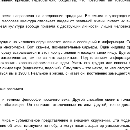
тивных приемах первобытного общества, что позволяет им говорит
е всего направлена на следование традиции. Ее смысл в утвержден
 массовая культура отвлекает людей от реальной жизни, питает их
вая культура вообще привела к деструкции личности, лишив человек
кундно на человека обрушивается лавина сообщений и информации. С
ка многомерна. Вот, скажем, познавательные барьеры. Один индивид х
сразу встраивается в этот корпус знаний и находит свою нишу. Друго
е закрепляются, им не за что зацепиться. Под влиянием информаци
сохранять хорошо оформленные идеи. Учить его трудно или совсем 
 симулякра (видимости, подобия). Симулякр – это нечто, за чем отсутс
ься им в 1980 г. Реальное в жизни, считает он, постепенно замещаетс
оже различен.
я и темном философе прошлого века. Другой способен оценить толь
к абстракции. Он понимает отвлеченные истины. Другой, точно дом
 мира – субъективное представление о внешнем окружении. Эта моде
ние облаков, плывущих по небу, а могут носить характер умозрительны