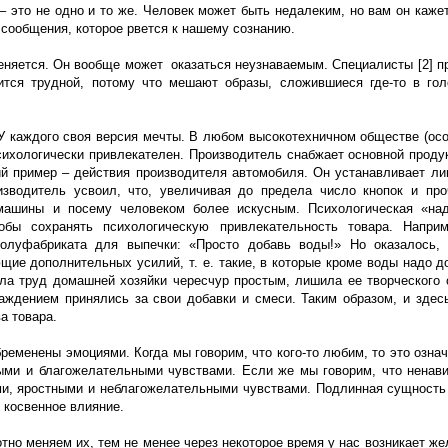
– это не одно и то же. Человек может быть недалеким, но вам он кажет
 сообщения, которое рвется к нашему сознанию.
еняется. Он вообще может оказаться неузнаваемым. Специалисты [2] п
вится трудной, потому что мешают образы, сложившиеся где-то в го
У каждого своя версия мечты. В любом высокотехничном обществе (ос
сихологически привлекателен. Производитель снабжает основной проду
кий пример – действия производителя автомобиля. Он устанавливает ли
зводитель усвоил, что, увеличивая до предела число кнопок и про
машины и посему человеком более искусным. Психологическая «над
обы сохранять психологическую привлекательность товара. Напри
полуфабриката для выпечки: «Просто добавь воды!» Но оказалось,
щие дополнительных усилий, т. е. такие, в которые кроме воды надо д
ла труд домашней хозяйки чересчур простым, лишила ее творческого
ждением принялись за свои добавки и смеси. Таким образом, и здес
а товара.
еменены эмоциями. Когда мы говорим, что кого-то любим, то это означа
ыми и благожелательными чувствами. Если же мы говорим, что ненави
ными, яростными и неблагожелательными чувствами. Подлинная сущность
ь косвенное влияние.
тно меняем их, тем не менее через некоторое время у нас возникает же