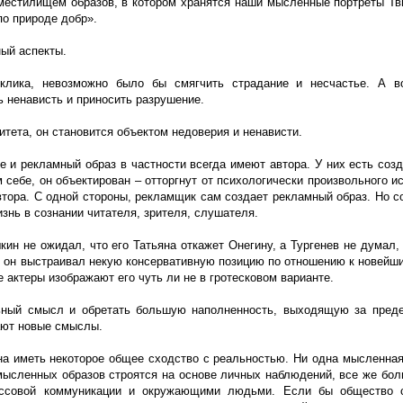
естилищем образов, в котором хранятся наши мысленные портреты Тви
по природе добр».
ный аспекты.
лика, невозможно было бы смягчить страдание и несчастье. А во
ь ненависть и приносить разрушение.
тета, он становится объектом недоверия и ненависти.
е и рекламный образ в частности всегда имеют автора. У них есть соз
себе, он объектирован – отторгнут от психологически произвольного и
втора. С одной стороны, рекламщик сам создает рекламный образ. Но с
знь в сознании читателя, зрителя, слушателя.
н не ожидал, что его Татьяна откажет Онегину, а Тургенев не думал, 
ам он выстраивал некую консервативную позицию по отношению к новейш
 актеры изображают его чуть ли не в гротесковом варианте.
льный смысл и обретать большую наполненность, выходящую за пред
ают новые смыслы.
жна иметь некоторое общее сходство с реальностью. Ни одна мысленна
мысленных образов строятся на основе личных наблюдений, все же бол
ассовой коммуникации и окружающими людьми. Если бы общество 