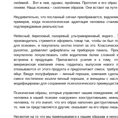
любимой… Вот в чем, однако, проблема. Прототип и его образ 
гением. Наша психика – скопление образов. Они встают на пути
Неудивительно, что посланный сигнал преображается, видоизм
примеров, когда психологическая адаптация человека стано
подтверждаемые реальностью.
Небесный, бирюзовый, лазоревый, ультрамариновый, индиго… 
производитель стремится оформить товар так, чтобы он был п
для психики», и покупатель охотно платит за это. Классичес
рукоятки, добавляет циферблаты на приборную панель. Прои
покупателю почувствовать себя водителем более сложной 
встроена в продукцию. Прилагаются усилия и к тому, чт
американская компания очень гордилась выпуском нового 
отказываются от этого продукта и предпочитают смеси, требую
яйцо. Введя полуфабрикат – яичный порошок, компания сдела
смеси постепенно изъяли яичный порошок, и женщины с насла
модифицирован для сохранения психологического преимуществ
Психические образы, которые управляют нашим поведением, обр
человека в нашей психике «нагружен» конструктивными, нежн
человека, то это значит, что его образ наполнен деструктив
то, чем он представляется другим, оказывает на его образ лиш
Несмотря на то что мы привязываемся к нашим образам и неохо