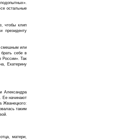
«подопытных».
Все остальные
е, чтобы клип
и президенту
ся смешным или
 брать себе в
 России». Так
на, Екатерину
 и Александра
. Ее начинают
а Жванецкого:
овалась таким
вой.
отца, матери,