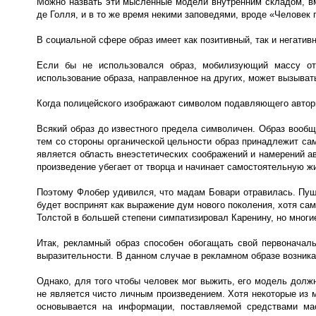
Можно назвать эти мысленные модели внутренним складом, вм
де Голля, и в то же время некими заповедями, вроде «Человек 
В социальной сфере образ имеет как позитивный, так и негатив
Если бы не использовался образ, мобилизующий массу отк
использование образа, направленное на других, может вызыват
Когда полицейского изображают символом подавляющего автори
Всякий образ до известного предела символичен. Образ вообщ
тем со стороны органической цельности образ принадлежит сам 
является область внеэстетических соображений и намерений а
произведение убегает от творца и начинает самостоятельную жи
Поэтому Флобер удивился, что мадам Бовари отравилась. Пушки
будет воспринят как выражение дум нового поколения, хотя с
Толстой в большей степени симпатизировал Каренину, но многие
Итак, рекламный образ способен обогащать свой первонача
выразительности. В данном случае в рекламном образе возник
Однако, для того чтобы человек мог выжить, его модель дол
не является чисто личным произведением. Хотя некоторые из 
основывается на информации, поставляемой средствами м