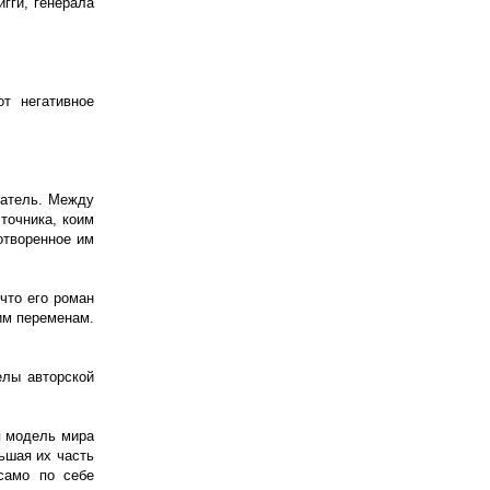
гги, генерала
т негативное
датель. Между
сточника, коим
отворенное им
что его роман
им переменам.
елы авторской
я модель мира
ьшая их часть
само по себе