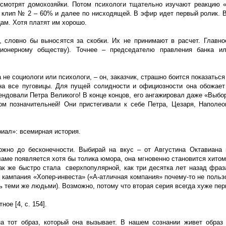
 смотрят домохозяйки. Потом психологи тщательно изучают реакцию 
 клип № 2 – 60% и далее по нисходящей. В эфир идет первый ролик. 
цам. Хотя платят им хорошо.
 словно бы выносятся за скобки. Их не принимают в расчет. Главно
кционерному обществу). Точнее – председателю правления банка ил
 а не социологи или психологи, – он, заказчик, страшно боится показать
а все пуговицы. Для пущей солидности и официозности она обожает
ндовали Петра Великого! В конце концов, его ангажировал даже «Выбор
м позначительней! Они пристегивали к себе Петра, Цезаря, Наполео
иал»: всемирная история.
жно до бесконечности. Выбирай на вкус – от Августина Октавиана
аме появляется хотя бы толика юмора, она мгновенно становится хитом
ак же быстро стала сверхпопулярной, как три десятка лет назад фраз
я кампания «Хопер-инвеста» («А-атличная компания» почему-то не польз
 теми же людьми). Возможно, потому что вторая серия всегда хуже пер
е [4, с. 154].
а тот образ, который она вызывает. В нашем сознании живет образ 