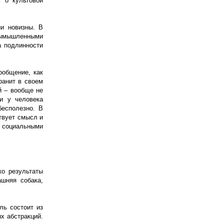
ь о культовой
ии новизны. В
 вымышленными
а подлинности
ообщение, как
ранит в своем
й – вообще не
и у человека
бесполезно. В
твует смысл и
я социальными
ко результаты
ашняя собака,
ль состоит из
х абстракций.