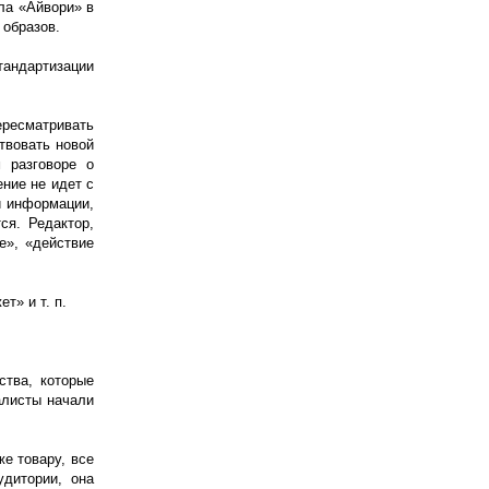
ла «Айвори» в
 образов.
тандартизации
ересматривать
твовать новой
 разговоре о
ние не идет с
й информации,
ся. Редактор,
е», «действие
т» и т. п.
ства, которые
алисты начали
е товару, все
дитории, она