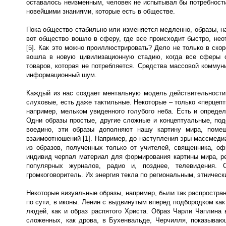
оставалось неизменным, человек не испытывал бы потребности
новейшими знаниями, которые есть в обществе.
Пока общество стабильно или изменяется медленно, образы, на
вот общество вошло в сферу, где все происходит быстро, нео
[5]. Как это можно проиллюстрировать? Дело не только в ско
вошла в новую цивилизационную стадию, когда все сферы с
товаров, которая не потребляется. Средства массовой коммун
информационный шум.
Каждый из нас создает ментальную модель действительности,
слуховые, есть даже тактильные. Некоторые – только «перцепт
например, мельком увиденного голубого неба. Есть и опреде
Одни образы простые, другие сложные и концептуальные, под
воедино, эти образы дополняют нашу картину мира, помещ
взаимоотношений [1]. Например, до наступления эры массмед
из образов, полученных только от учителей, священника, оф
индивид черпал материал для формирования картины мира, реб
популярных журналов, радио и, позднее, телевидения.
громкоговоритель. Их энергия текла по региональным, этничес
Некоторые визуальные образы, например, были так распростра
по сути, в иконы. Ленин с выдвинутым вперед подбородком к
людей, как и образ распятого Христа. Образ Чарли Чаплина 
сложенных, как дрова, в Бухенвальде, Черчилля, показываю