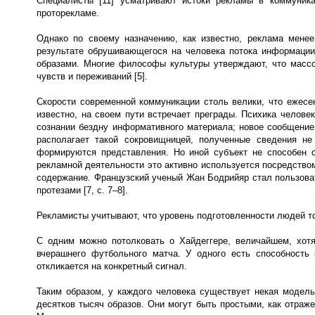
Специалисты [11] усматривают истоки рекламы в коммуника
проторекламе.
Однако по своему назначению, как известно, реклама мене
результате обрушивающегося на человека потока информации
образами. Многие философы культуры утверждают, что массо
чувств и переживаний [5].
Скорости современной коммуникации столь велики, что ежесе
известно, на своем пути встречает преграды. Психика челове
сознании бездну информативного материала; новое сообщение 
располагает такой сокровищницей, полученные сведения н
формируются представления. Но иной субъект не способен 
рекламной деятельности это активно используется посредством
содержание. Французский ученый Жан Бодрийяр стал пользоват
протезами [7, с. 7–8].
Рекламисты учитывают, что уровень подготовленности людей т
С одним можно потолковать о Хайдеггере, величайшем, хот
вчерашнего футбольного матча. У одного есть способность 
откликается на конкретный сигнал.
Таким образом, у каждого человека существует некая модель
десятков тысяч образов. Они могут быть простыми, как отраже