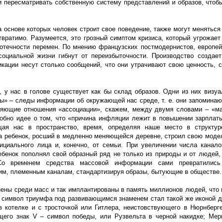
 пересматривать собственную систему представлений и образов, чтобы
 основе которых человек строит свое поведение, также могут меняться
твратимо. Разумеется, это грозный симптом кризиса, который угрожает
ротечности перемен. По мнению французских постмодернистов, европей
оциальной жизни гибнут от переизбыточности. Производство создае
икации несут столько сообщений, что они утрачивают свою ценность, 
 у нас в голове существует как бы склад образов. Одни из них визуа
ы» – следы информации об окружающей нас среде, т. е. они запоминают
ляющие отношения «ассоциации», скажем, между двумя словами – «ма
обно идее о том, что «причина инфляции лежит в повышении зарплат
ая нас в пространство, время, определяя наше место в структур
иа ребенок, росший в медленно меняющейся деревне, строил свою моде
ициального лица и, конечно, от семьи. При увеличении числа канало
енок пополнял свой образный ряд не только из природы и от людей, н
 Со временем средства массовой информации сами превратилис
ким, племенным каналам, стандартизируя образы, бытующие в обществе.
нены среди масс и так имплантированы в память миллионов людей, что 
ак символ триумфа под развивающимся знаменем стал такой же иконой 
в котелке и с тросточкой или Гитлера, неистовствующего в Нюрнберге
щего знак V – символ победы, или Рузвельта в черной накидке; Ме