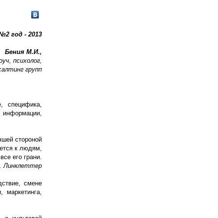
№2 год - 2013
Бения М.И.,
оуч, психолог,
алтинг групп
, специфика,
й информации,
чшей стороной
ется к людям,
все его грани.
. Линклеттер
дствие, смене
, маркетинга,