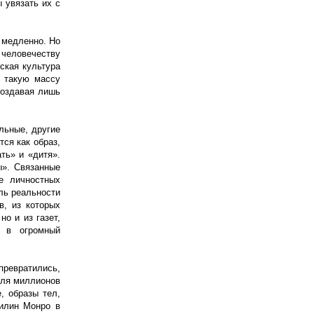
 увязать их с
 медленно. Но
 человечеству
ская культура
т такую массу
создавая лишь
льные, другие
ся как образ,
ть» и «дитя».
ы». Связанные
е личностных
ль реальности
в, из которых
о и из газет,
ь в огромный
превратились,
для миллионов
, образы тел,
рилин Монро в