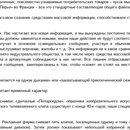
азличных, повсеместно узнаваемых потребительских товаров – кусок мы
Перье» во Франции – все это стандартные составляющие общего файла
ассовое сознание средствами массовой информации, способствовали с
. Нас настигает все новая информация, и мы вынуждены постоянно п
азы должны заменяться новыми, иначе наши действия не будут соответс
получал в основном «самодельные» сообщения, участвуя в обычном
выслушивал ворчание, жалобы и т. д. Эта информация ни в какое сравне
нного индустриального общества, в том числе через средства массово
ла и артикуляция соблюдаются в них четче. Все лишнее отбрасывает
и сообщения, заинтересованы в том, чтобы «сюжет не стоял на мест
«читается на одном дыхании» или «захватывающий приключенческий сюже
ретает временный характер.
снимки, сделанные «Полароидом», образчики изобразительного искус
кого телевизионного клипа существует с конца 40-х годов, наши специ
и. Рекламная фирма снимает пять клипов, посвященных одному и тому ж
амным девизом). Затем ролики показывают небольшой избранной ау