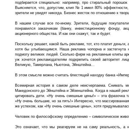
подбирается специально: например, про стиральный порошок
Выясняется, что, допустим, клип № 1 имел 80% эффектности,
зрители не увидят никогда. Бизнес жесток по отношению к твор
В нашем случае все по-иному. Зрители, будущие покупатели,
понравился заказчикам (банку, инвестиционному фонду, а
акционерного общества. И как они скажут, так и будет.
Поскольку решает, какой быть рекламе, тот, кто платит деньги,
хотя бы улыбающимся. Наша реклама чопорна и застегнута н
подмогу великих людей. Сколько фирм на рекламные клипы аре
уж хочется рекламодателям подкрепить своей авторитет лицо
Великую, Тамерлана, Ньютона, Эйнштейна…
В этом смысле можно считать блестящей находку банка «Импер
Всемирная история в самом деле неисчерпаема. Снимать мо
Македонского до Эйнштейна и Эйзенштейна. Когда в нашей рекл
цитировать дети. «Ну очень смешные цены!» – эта фразочка т
«Ну очень большие, но за пять!» Интересно, что массированна
же успехом, как «Ну очень смешные цены», хотя придумывалась
Человек по философскому определению – символическое животно
Это означает, что мы реагируем не на саму реальность, а н