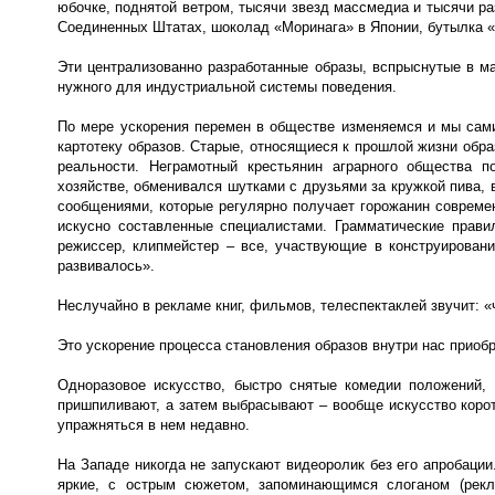
юбочке, поднятой ветром, тысячи звезд массмедиа и тысячи р
Соединенных Штатах, шоколад «Моринага» в Японии, бутылка «
Эти централизованно разработанные образы, вспрыснутые в м
нужного для индустриальной системы поведения.
По мере ускорения перемен в обществе изменяемся и мы сами
картотеку образов. Старые, относящиеся к прошлой жизни обр
реальности. Неграмотный крестьянин аграрного общества 
хозяйстве, обменивался шутками с друзьями за кружкой пива, 
сообщениями, которые регулярно получает горожанин совреме
искусно составленные специалистами. Грамматические прави
режиссер, клипмейстер – все, участвующие в конструировани
развивалось».
Неслучайно в рекламе книг, фильмов, телеспектаклей звучит: 
Это ускорение процесса становления образов внутри нас приоб
Одноразовое искусство, быстро снятые комедии положений, 
пришпиливают, а затем выбрасывают – вообще искусство корот
упражняться в нем недавно.
На Западе никогда не запускают видеоролик без его апробаци
яркие, с острым сюжетом, запоминающимся слоганом (рекл