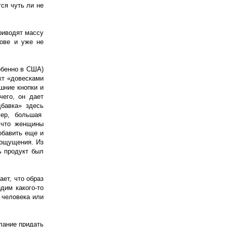
ся чуть ли не
риводят массу
лове и уже не
обенно в США)
кт «довесками
шние кнопки и
чего, он дает
бавка» здесь
мер, большая
 что женщины
обавить еще и
 ощущения. Из
ь продукт был
ет, что образ
дим какого-то
 человека или
лание придать