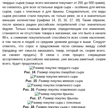
твердых сыров (чаще всего москвичи покупают от 250 до 500 грамм),
но снизилось для всех остальных видов сыра – особенно для мягких
сыров, сыра с плесенью и для брынзы. Следовательно, эти виды
сыров россияне стали покупать не только реже, но и в значительно
меньших количествах (графики 14, 15, 16, 17, 18). Таким образом,
после кризиса рацион российских потребителей стал значительно
беднее. Только главным фактором, определяющим эти изменения,
становится не отсутствие товара в магазинах, как это было в начале
90-х, а снижение покупательной способности всех слоев населения,
в том числе и людей со средним уровнем дохода и выше. Следует
отметить, что спрос и предложение тесно связаны между собой
(продавцу нет смысла заказывать товар, который он, скорее всего,
не сможет продать). В связи с этим процесс сокращения
ассортимента в российских магазинах, уже весьма заметный, скорее
всего, будет продолжаться.
Рис. 14.
Размер покупки твердого сыра
Рис. 15.
Размер покупки мягкого сыра
Рис. 16.
Размер покупки плавленого сыра
Рис. 17.
Размер покупки брынзы
Рис. 18.
Размер покупки сыра с плесенью