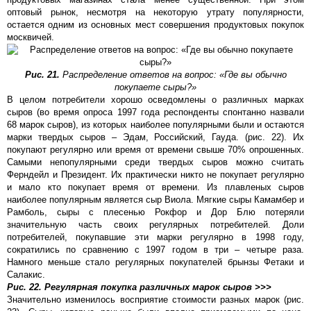
оптовый рынок, несмотря на некоторую утрату популярности,
остается одним из основных мест совершения продуктовых покупок
москвичей.
Рис. 21.
Распределение ответов на вопрос: «Где вы обычно
покупаете сыры?»
В целом потребители хорошо осведомлены о различных марках
сыров (во время опроса 1997 года респонденты спонтанно назвали
68 марок сыров), из которых наиболее популярными были и остаются
марки твердых сыров – Эдам, Российский, Гауда. (рис. 22). Их
покупают регулярно или время от времени свыше 70% опрошенных.
Самыми непопулярными среди твердых сыров можно считать
Ферндейл и Президент. Их практически никто не покупает регулярно
и мало кто покупает время от времени. Из плавленых сыров
наиболее популярным является сыр Виола. Мягкие сыры Камамбер и
Рамболь, сыры с плесенью Рокфор и Дор Блю потеряли
значительную часть своих регулярных потребителей. Доли
потребителей, покупавшие эти марки регулярно в 1998 году,
сократились по сравнению с 1997 годом в три – четыре раза.
Намного меньше стало регулярных покупателей брынзы Фетаки и
Салакис.
Рис. 22. Регулярная покупка различных марок сыров >>>
Значительно изменилось восприятие стоимости разных марок (рис.