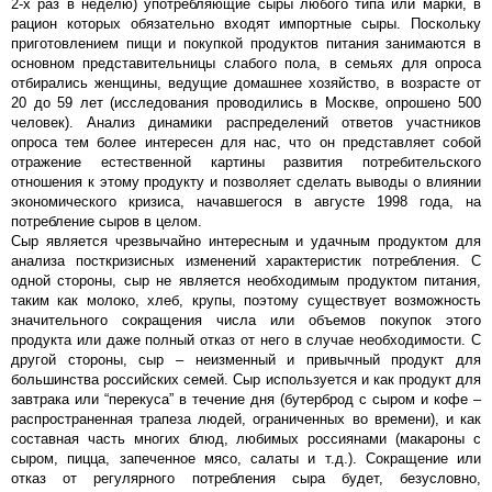
2-х раз в неделю) употребляющие сыры любого типа или марки, в
рацион которых обязательно входят импортные сыры. Поскольку
приготовлением пищи и покупкой продуктов питания занимаются в
основном представительницы слабого пола, в семьях для опроса
отбирались женщины, ведущие домашнее хозяйство, в возрасте от
20 до 59 лет (исследования проводились в Москве, опрошено 500
человек). Анализ динамики распределений ответов участников
опроса тем более интересен для нас, что он представляет собой
отражение естественной картины развития потребительского
отношения к этому продукту и позволяет сделать выводы о влиянии
экономического кризиса, начавшегося в августе 1998 года, на
потребление сыров в целом.
Сыр является чрезвычайно интересным и удачным продуктом для
анализа посткризисных изменений характеристик потребления. С
одной стороны, сыр не является необходимым продуктом питания,
таким как молоко, хлеб, крупы, поэтому существует возможность
значительного сокращения числа или объемов покупок этого
продукта или даже полный отказ от него в случае необходимости. С
другой стороны, сыр – неизменный и привычный продукт для
большинства российских семей. Сыр используется и как продукт для
завтрака или “перекуса” в течение дня (бутерброд с сыром и кофе –
распространенная трапеза людей, ограниченных во времени), и как
составная часть многих блюд, любимых россиянами (макароны с
сыром, пицца, запеченное мясо, салаты и т.д.). Сокращение или
отказ от регулярного потребления сыра будет, безусловно,