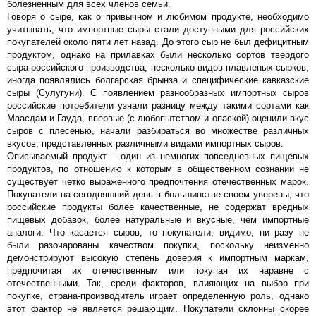
болезненным для всех членов семьи.
Говоря о сыре, как о привычном и любимом продукте, необходимо
учитывать, что импортные сыры стали доступными для российских
покупателей около пяти лет назад. До этого сыр не был дефицитным
продуктом, однако на прилавках были несколько сортов твердого
сыра российского производства, несколько видов плавленых сырков,
иногда появлялись болгарская брынза и специфические кавказские
сыры (Сулугуни). С появлением разнообразных импортных сыров
российские потребители узнали разницу между такими сортами как
Маасдам и Гауда, впервые (с любопытством и опаской) оценили вкус
сыров с плесенью, начали разбираться во множестве различных
вкусов, представленных различными видами импортных сыров.
Описываемый продукт – один из немногих повседневных пищевых
продуктов, по отношению к которым в общественном сознании не
существует четко выраженного предпочтения отечественных марок.
Покупатели на сегодняшний день в большинстве своем уверены, что
российские продукты более качественные, не содержат вредных
пищевых добавок, более натуральные и вкусные, чем импортные
аналоги. Что касается сыров, то покупатели, видимо, ни разу не
были разочарованы качеством покупки, поскольку неизменно
демонстрируют высокую степень доверия к импортным маркам,
предпочитая их отечественным или покупая их наравне с
отечественными. Так, среди факторов, влияющих на выбор при
покупке, страна-производитель играет определенную роль, однако
этот фактор не является решающим. Покупатели склонны скорее