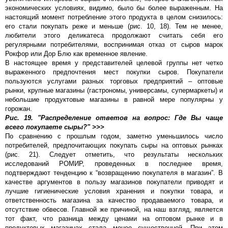
экономических условиях, видимо, было бы более выраженным. На
настоящий момент потребление этого продукта в целом снизилось:
его стали покупать реже и меньше (рис. 10, 18). Тем не менее,
любители этого деликатеса продолжают считать себя его
регулярными потребителями, воспринимая отказ от сыров марок
Рокфор или Дор Блю как временное явление.
В настоящее время у представителей целевой группы нет четко
выраженного предпочтения мест покупки сыров. Покупатели
пользуются услугами разных торговых предприятий – оптовые
рынки, крупные магазины (гастрономы, универсамы, супермаркеты) и
небольшие продуктовые магазины в равной мере популярны у
горожан.
Рис. 19. "Распределение ответов на вопрос: Где Вы чаще
всего покупаете сыры?" >>>
По сравнению с прошлым годом, заметно уменьшилось число
потребителей, предпочитающих покупать сыры на оптовых рынках
(рис. 21). Следует отметить, что результаты нескольких
исследований РОМИР, проведенных в последнее время,
подтверждают тенденцию к “возвращению покупателя в магазин”. В
качестве аргументов в пользу магазинов покупатели приводят и
лучшие гигиенические условия хранения и покупки товара, и
ответственность магазина за качество продаваемого товара, и
отсутствие обвесов. Главной же причиной, на наш взгляд, является
тот факт, что разница между ценами на оптовом рынке и в
продуктовых магазинах стала менее существенной. При этом