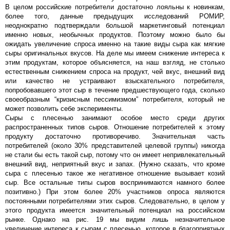
В целом российские потребители достаточно лояльны к новинкам,
более того, данные предыдущих исследований РОМИР,
неоднократно подтверждали большой маркетинговый потенциал
именно новых, необычных продуктов. Поэтому можно было бы
ожидать увеличение спроса именно на такие виды сыра как мягкие
сыры оригинальных вкусов. На деле мы имеем снижение интереса к
этим продуктам, которое объясняется, на наш взгляд, не столько
естественным снижением спроса на продукт, чей вкус, внешний вид
или качество не устраивают взыскательного потребителя,
попробовавшего этот сыр в течение предшествующего года, сколько
своеобразным “кризисным пессимизмом” потребителя, который не
может позволить себе эксперименты.
Сыры с плесенью занимают особое место среди других
распространенных типов сыров. Отношение потребителей к этому
продукту достаточно противоречиво. Значительная часть
потребителей (около 30% представителей целевой группы) никогда
не стали бы есть такой сыр, потому что он имеет непривлекательный
внешний вид, неприятный вкус и запах. (Нужно сказать, что кроме
сыра с плесенью такое же негативное отношение вызывает козий
сыр. Все остальные типы сыров воспринимаются намного более
позитивно.) При этом более 20% участников опроса являются
постоянными потребителями этих сыров. Следовательно, в целом у
этого продукта имеется значительный потенциал на российском
рынке. Однако на рис. 19 мы видим лишь незначительное
увеличение интереса к сырам с плесенью, которое в благоприятных