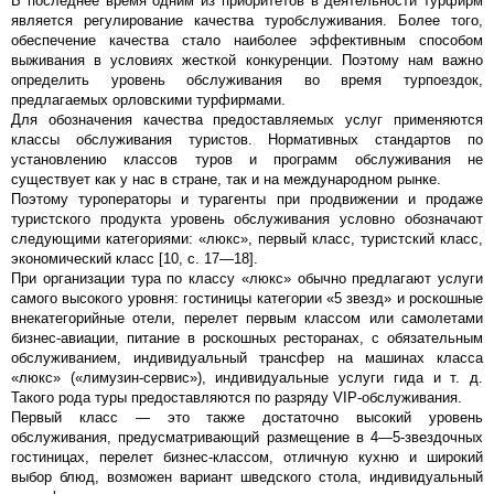
В последнее время одним из приоритетов в деятельности турфирм
является регулирование качества туробслуживания. Более того,
обеспечение качества стало наиболее эффективным способом
выживания в условиях жесткой конкуренции. Поэтому нам важно
определить уровень обслуживания во время турпоездок,
предлагаемых орловскими турфирмами.
Для обозначения качества предоставляемых услуг применяются
классы обслуживания туристов. Нормативных стандартов по
установлению классов туров и программ обслуживания не
существует как у нас в стране, так и на международном рынке.
Поэтому туроператоры и турагенты при продвижении и продаже
туристского продукта уровень обслуживания условно обозначают
следующими категориями: «люкс», первый класс, туристский класс,
экономический класс [10, с. 17—18].
При организации тура по классу «люкс» обычно предлагают услуги
самого высокого уровня: гостиницы категории «5 звезд» и роскошные
внекатегорийные отели, перелет первым классом или самолетами
бизнес-авиации, питание в роскошных ресторанах, с обязательным
обслуживанием, индивидуальный трансфер на машинах класса
«люкс» («лимузин-сервис»), индивидуальные услуги гида и т. д.
Такого рода туры предоставляются по разряду VIP-обслуживания.
Первый класс — это также достаточно высокий уровень
обслуживания, предусматривающий размещение в 4—5-звездочных
гостиницах, перелет бизнес-классом, отличную кухню и широкий
выбор блюд, возможен вариант шведского стола, индивидуальный