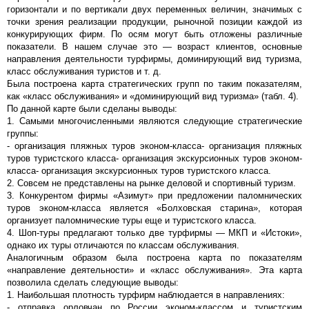
горизонтали и по вертикали двух переменных величин, значимых с
точки зрения реализации продукции, рыночной позиции каждой из
конкурирующих фирм. По осям могут быть отложены различные
показатели. В нашем случае это — возраст клиентов, основные
направления деятельности турфирмы, доминирующий вид туризма,
класс обслуживания туристов и т. д.
Была построена карта стратегических групп по таким показателям,
как «класс обслуживания» и «доминирующий вид туризма» (табл. 4).
По данной карте были сделаны выводы:
1. Самыми многочисленными являются следующие стратегические
группы:
- организация пляжных туров эконом-класса- организация пляжных
туров туристского класса- организация экскурсионных туров эконом-
класса- организация экскурсионных туров туристского класса.
2. Совсем не представлены на рынке деловой и спортивный туризм.
3. Конкурентом фирмы «Азимут» при предложении паломнических
туров эконом-класса является «Болховская старина», которая
организует паломнические туры еще и туристского класса.
4. Шоп-туры предлагают только две турфирмы — МКП и «Истоки»,
однако их туры отличаются по классам обслуживания.
Аналогичным образом была построена карта по показателям
«направление деятельности» и «класс обслуживания». Эта карта
позволила сделать следующие выводы:
1. Наибольшая плотность турфирм наблюдается в направлениях:
- отправка орловчан по России эконом-классом и туристским