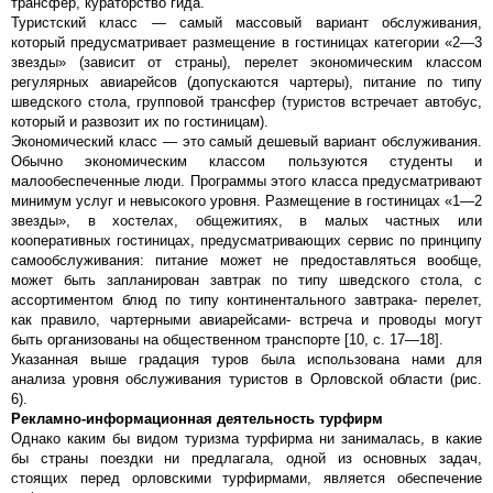
трансфер, кураторство гида.
Туристский класс — самый массовый вариант обслуживания,
который предусматривает размещение в гостиницах категории «2—3
звезды» (зависит от страны), перелет экономическим классом
регулярных авиарейсов (допускаются чартеры), питание по типу
шведского стола, групповой трансфер (туристов встречает автобус,
который и развозит их по гостиницам).
Экономический класс — это самый дешевый вариант обслуживания.
Обычно экономическим классом пользуются студенты и
малообеспеченные люди. Программы этого класса предусматривают
минимум услуг и невысокого уровня. Размещение в гостиницах «1—2
звезды», в хостелах, общежитиях, в малых частных или
кооперативных гостиницах, предусматривающих сервис по принципу
самообслуживания: питание может не предоставляться вообще,
может быть запланирован завтрак по типу шведского стола, с
ассортиментом блюд по типу континентального завтрака- перелет,
как правило, чартерными авиарейсами- встреча и проводы могут
быть организованы на общественном транспорте [10, с. 17—18].
Указанная выше градация туров была использована нами для
анализа уровня обслуживания туристов в Орловской области (рис.
6).
Рекламно-информационная деятельность турфирм
Однако каким бы видом туризма турфирма ни занималась, в какие
бы страны поездки ни предлагала, одной из основных задач,
стоящих перед орловскими турфирмами, является обеспечение