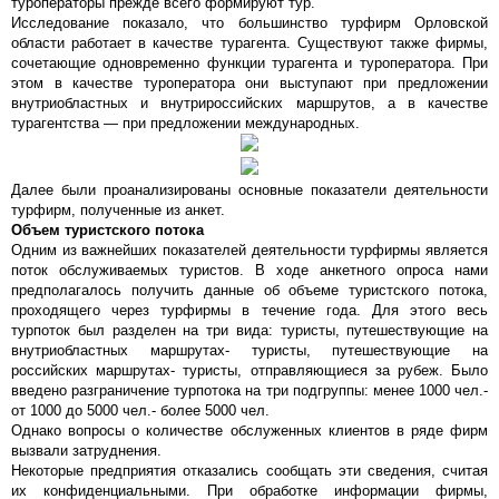
туроператоры прежде всего формируют тур.
Исследование показало, что большинство турфирм Орловской
области работает в качестве турагента. Существуют также фирмы,
сочетающие одновременно функции турагента и туроператора. При
этом в качестве туроператора они выступают при предложении
внутриобластных и внутрироссийских маршрутов, а в качестве
турагентства — при предложении международных.
Далее были проанализированы основные показатели деятельности
турфирм, полученные из анкет.
Объем туристского потока
Одним из важнейших показателей деятельности турфирмы является
поток обслуживаемых туристов. В ходе анкетного опроса нами
предполагалось получить данные об объеме туристского потока,
проходящего через турфирмы в течение года. Для этого весь
турпоток был разделен на три вида: туристы, путешествующие на
внутриобластных маршрутах- туристы, путешествующие на
российских маршрутах- туристы, отправляющиеся за рубеж. Было
введено разграничение турпотока на три подгруппы: менее 1000 чел.-
от 1000 до 5000 чел.- более 5000 чел.
Однако вопросы о количестве обслуженных клиентов в ряде фирм
вызвали затруднения.
Некоторые предприятия отказались сообщать эти сведения, считая
их конфиденциальными. При обработке информации фирмы,