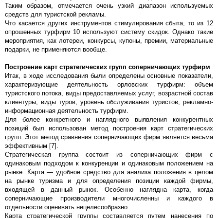
Таким образом, отмечается очень узкий диапазон используемых
средств для туристской рекламы.
Что касается других инструментов стимулирования сбыта, то из 12
опрошенных турфирм 10 используют систему скидок. Однако такие
мероприятия, как лотереи, конкурсы, купоны, премии, материальные
подарки, не применяются вообще.
Построение карт стратегических групп соперничающих турфирм
Итак, в ходе исследования были определены основные показатели,
характеризующие деятельность орловских турфирм: объем
туристского потока, виды предоставляемых услуг, возрастной состав
клиентуры, виды туров, уровень обслуживания туристов, рекламно-
информационная деятельность турфирм.
Для более конкретного и наглядного выявления конкурентных
позиций был использован метод построения карт стратегических
групп. Этот метод сравнения соперничающих фирм является весьма
эффективным [7].
Стратегическая группа состоит из соперничающих фирм с
одинаковым подходом к конкуренции и одинаковым положением на
рынке. Карта — удобное средство для анализа положения в целом
на рынке туризма и для определения позиции каждой фирмы,
входящей в данный рынок. Особенно наглядна карта, когда
соперничающие производители многочисленны и каждого в
отдельности оценивать нецелесообразно.
Карта стратегической группы составляется путем нанесения по