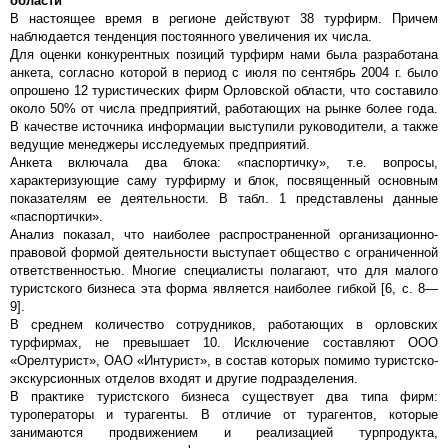
области
В настоящее время в регионе действуют 38 турфирм. Причем
наблюдается тенденция постоянного увеличения их числа.
Для оценки конкурентных позиций турфирм нами была разработана
анкета, согласно которой в период с июля по сентябрь 2004 г. было
опрошено 12 туристических фирм Орловской области, что составило
около 50% от числа предприятий, работающих на рынке более года.
В качестве источника информации выступили руководители, а также
ведущие менеджеры исследуемых предприятий.
Анкета включала два блока: «паспортичку», т.е. вопросы,
характеризующие саму турфирму и блок, посвященный основным
показателям ее деятельности. В табл. 1 представлены данные
«паспортички».
Анализ показал, что наиболее распространенной организационно-
правовой формой деятельности выступает общество с ограниченной
ответственностью. Многие специалисты полагают, что для малого
туристского бизнеса эта форма является наиболее гибкой [6, с. 8—
9].
В среднем количество сотрудников, работающих в орловских
турфирмах, не превышает 10. Исключение составляют ООО
«Орелтурист», ОАО «Интурист», в состав которых помимо туристско-
экскурсионных отделов входят и другие подразделения.
В практике туристского бизнеса существует два типа фирм:
туроператоры и турагенты. В отличие от турагентов, которые
занимаются продвижением и реализацией турпродукта,