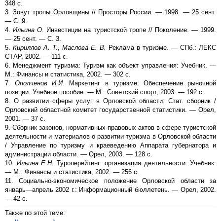
348 с.
3. Зовут тропы Орловщины // Просторы России. — 1998. — 25 сент.
— С. 9.
4.
Ильина О
. Инвестиции на туристской тропе // Поколение. — 1999.
— 25 сент. — С. 3.
5.
Кириллов А. Т., Маслова Е. В.
Реклама в туризме. — СПб.: ЛЕКС
СТАР, 2002. — 111 с.
6. Менеджмент туризма: Туризм как объект управления: Учебник. —
М.: Финансы и статистика, 2002. — 302 с.
7.
Ополченов И.И
. Маркетинг в туризме: Обеспечение рыночной
позиции: Учебное пособие. — М.: Советский спорт, 2003. — 192 с.
8. О развитии сферы услуг в Орловской области: Стат. сборник /
Орловский областной комитет государственной статистики. — Орел,
2001. — 37 с.
9. Сборник законов, нормативных правовых актов в сфере туристской
деятельности и материалов о развитии туризма в Орловской области
/ Управление по туризму и краеведению Аппарата губернатора и
администрации области. — Орел, 2003. — 128 с.
10.
Ильина Е.Н
. Туроперейтинг: организация деятельности: Учебник.
— М.: Финансы и статистика, 2002. — 256 с.
11. Социально-экономическое положение Орловской области за
январь—апрель 2002 г.: Информационный бюллетень. — Орел, 2002.
— 42 с.
Также по этой теме: