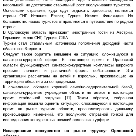
небольшой, но достаточно стабильный рост обслуживания туристов.
Основными странами, куда едут отдыхать орловчане, являются
страны СНГ, Испания, Египет, Турция, Италия, Финляндия. Но
большинство наших туристов отправляются в путешествие по родной
стране.
В Орловскую область приезжают иностранные гости из Австрии,
Германии, стран СНГ, Турции, США.
Туризм стал стабильным источником пополнения доходной части
областного бюджета.
Следует также обратить внимание на ситуацию, сложившуюся в
санаторно-курортной сфере. В настоящее время в Орловской
области функционируют санаторно-курортные комплексы широкого
профиля лечения и различной формы собственности. Эти
организации рассчитаны на детей и взрослых, проживающих на
территории области и за ее пределами.
К сожалению, обладая хорошей лечебно-оздоровительной базой,
санаторно-курортные учреждения области не имеют в настоящее
время стабильной загрузки [11]. Таким образом, собранная
информация помогла оценить ситуацию, сложившуюся в настоящее
время на рынке туризма области, проанализировать динамику
произошедших изменений, что послужило отправной точкой для
исследования конкурентных позиций орловских турфирм.
Исследование конкурентов на рынке туруслуг Орловской