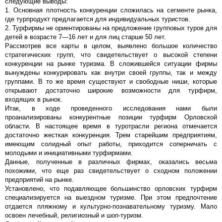
следующие выводы:
1. Основная плотность конкуренции сложилась на сегменте рынка,
где турпродукт предлагается для индивидуальных туристов.
2. Турфирмы не ориентированы на предложение групповых туров для
детей в возрасте 7—16 лет и для лиц старше 50 лет.
Рассмотрев все карты в целом, выявлено большое количество
стратегических групп, что свидетельствует о высокой степени
конкуренции на рынке туризма. В сложившейся ситуации фирмы
вынуждены конкурировать как внутри своей группы, так и между
группами. В то же время существуют и свободные ниши, которые
открывают достаточно широкие возможности для турфирм,
входящих в рынок.
Итак, в ходе проведенного исследования нами были
проанализированы конкурентные позиции турфирм Орловской
области. В настоящее время в туротрасли региона отмечается
достаточно жесткая конкуренция. Трем старейшим предприятиям,
имеющим солидный опыт работы, приходится соперничать с
молодыми и инициативными турфирмами.
Данные, полученные в различных фирмах, оказались весьма
похожими, что еще раз свидетельствует о сходном положении
предприятий на рынке.
Установлено, что подавляющее большинство орловских турфирм
специализируется на выездном туризме. При этом предпочтение
отдается пляжному и культурно-познавательному туризму. Мало
освоен лечебный, религиозный и шоп-туризм.