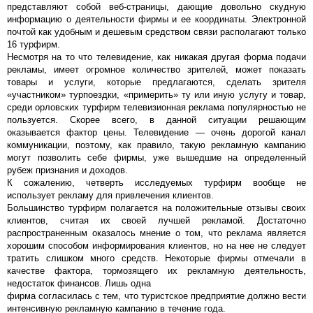
представляют собой веб-страницы, дающие довольно скудную
информацию о деятельности фирмы и ее координаты. Электронной
почтой как удобным и дешевым средством связи располагают только
16 турфирм.
Несмотря на то что телевидение, как никакая другая форма подачи
рекламы, имеет огромное количество зрителей, может показать
товары и услуги, которые предлагаются, сделать зрителя
«участником» турпоездки, «примерить» ту или иную услугу и товар,
среди орловских турфирм телевизионная реклама популярностью не
пользуется. Скорее всего, в данной ситуации решающим
оказывается фактор цены. Телевидение — очень дорогой канал
коммуникации, поэтому, как правило, такую рекламную кампанию
могут позволить себе фирмы, уже вышедшие на определенный
рубеж признания и доходов.
К сожалению, четверть исследуемых турфирм вообще не
использует рекламу для привлечения клиентов.
Большинство турфирм полагается на положительные отзывы своих
клиентов, считая их своей лучшей рекламой. Достаточно
распространенным оказалось мнение о том, что реклама является
хорошим способом информирования клиентов, но на нее не следует
тратить слишком много средств. Некоторые фирмы отмечали в
качестве фактора, тормозящего их рекламную деятельность,
недостаток финансов. Лишь одна
фирма согласилась с тем, что туристское предприятие должно вести
интенсивную рекламную кампанию в течение года.