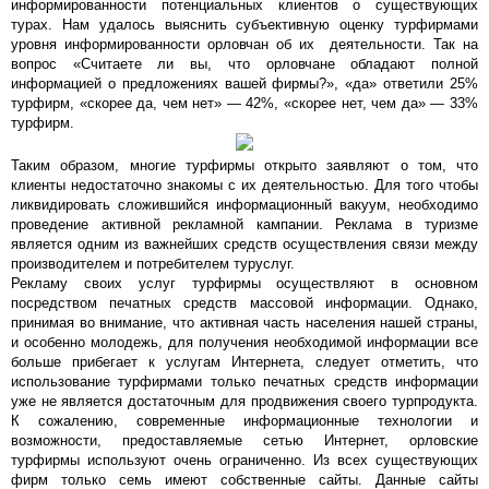
информированности потенциальных клиентов о существующих
турах. Нам удалось выяснить субъективную оценку турфирмами
уровня информированности орловчан об их деятельности. Так на
вопрос «Считаете ли вы, что орловчане обладают полной
информацией о предложениях вашей фирмы?», «да» ответили 25%
турфирм, «скорее да, чем нет» — 42%, «скорее нет, чем да» — 33%
турфирм.
Таким образом, многие турфирмы открыто заявляют о том, что
клиенты недостаточно знакомы с их деятельностью. Для того чтобы
ликвидировать сложившийся информационный вакуум, необходимо
проведение активной рекламной кампании. Реклама в туризме
является одним из важнейших средств осуществления связи между
производителем и потребителем туруслуг.
Рекламу своих услуг турфирмы осуществляют в основном
посредством печатных средств массовой информации. Однако,
принимая во внимание, что активная часть населения нашей страны,
и особенно молодежь, для получения необходимой информации все
больше прибегает к услугам Интернета, следует отметить, что
использование турфирмами только печатных средств информации
уже не является достаточным для продвижения своего турпродукта.
К сожалению, современные информационные технологии и
возможности, предоставляемые сетью Интернет, орловские
турфирмы используют очень ограниченно. Из всех существующих
фирм только семь имеют собственные сайты. Данные сайты