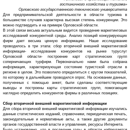
гостиничного хозяйства и туризма»
Орловского государственного технического университета
Для предпринимательской деятельности в области туризма в
большинстве случаев характерна высокая степень конкуренции. Это
можно подтвердить и на примере Орловской области.
В этой связи весьма актуальным видится проведение маркетинговых
исследований конкурентной среды. Анализ позиций конкурирующих
фирм дает весьма ценную информацию. Наше исследование
проводилось в три этапа: сбор вторичной внешней маркетинговой
информации- исследование конкурентов на рынке туруслуг
Орловской области- построение карт стратегических групп
соперничающих турфирм. Первоначально нами была собрана
информация, характеризующая состояние туристской отрасли в
регионе в целом. Это позволило определиться с кругом показателей,
по которому в дальнейшем проводился опрос. На основании данных,
полученных с помощью анкет, были сделаны соответствующие
выводы и построены карты стратегических групп, помогающие
наглядно определить конкурентов фирмы в различных позициях.
Сбор вторичной внешней маркетинговой информации
Для сбора вторичной внешней маркетинговой информации изучались
данные статистических изданий, справочники, периодическая печать,
законодательные и нормативные акты, а также другие документы
органов государственной власти и управления, ресурсы Интернета.
Было установлено, что в последние годы в области наблюдается