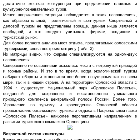
достаточно жесткая конкуренция при предложении пляжных и
культурно-познавательных туров.
Менее напряженная ситуация наблюдается в таких направлениях,
как образовательный, религиозный и шоп-туризм. Спортивный и
деловой туризм не представлены вообще, данная ниша является
свободной, и это следует учитывать фирмам, входящим в
туристский рынок.
Для более полного анализа мест отдыха, предлагаемых орловскими
турфирмами, снова построим матрицу (табл. 3).
Из матрицы видно, что фирмы специализируются на одном-двух
направлениях.
Совершенно не освоенными оказались места с нетронутой природой
и горные районы. И это в то время, когда экологический туризм
набирает обороты и становится все более популярным как во всем
мире, так и в нашей стране. А на территории Орловской области с
1994 г. существует Национальный парк «Орловское Полесье»,
созданный для сохранения и восстановления уникального
природного комплекса центральной полосы России. Более того,
Управление по туризму и краеведению Орловской области
провозгласило организацию туризма и отдыха в Национальном парке
«Орловское Полесье» наиболее перспективным направлением в
развитии туристского комплекса Орловщины.
Возрастной состав клиентуры
Кроме предложения разнообразных видов туризма турфирмы могут