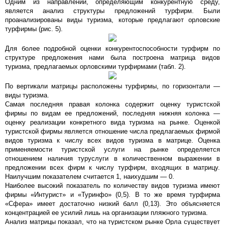
Одним из направлений, определяющим конкурентную среду,
является анализ структуры предложений турфирм. Были
проанализированы виды туризма, которые предлагают орловские
турфирмы (рис. 5).
Для более подробной оценки конкурентоспособности турфирм по
структуре предложения нами была построена матрица видов
туризма, предлагаемых орловскими турфирмами (табл. 2).
По вертикали матрицы расположены турфирмы, по горизонтали —
виды туризма.
Самая последняя правая колонка содержит оценку туристской
фирмы по видам ее предложений, последняя нижняя колонка —
оценку реализации конкретного вида туризма на рынке. Оценкой
туристской фирмы является отношение числа предлагаемых фирмой
видов туризма к числу всех видов туризма в матрице. Оценка
применяемости туристской услуги на рынке определяется
отношением наличия туруслуги в количественном выражении в
предложении всех фирм к числу турфирм, входящих в матрицу.
Наилучшим показателем считается 1, наихудшим — 0.
Наиболее высокий показатель по количеству видов туризма имеют
фирмы «Интурист» и «Туринфо» (0,5). В то же время турфирма
«Сфера» имеет достаточно низкий балл (0,13). Это объясняется
концентрацией ее усилий лишь на организации пляжного туризма.
Анализ матрицы показал, что на туристском рынке Орла существует