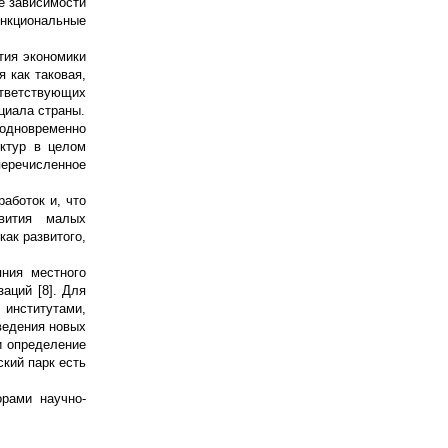
е зависимости
ункциональные
тия экономики
 как таковая,
тветствующих
циала страны.
 одновременно
уктур в целом
перечисленное
аботок и, что
звития малых
как развитого,
яния местного
аций [8]. Для
 институтами,
ведения новых
и определение
кий парк есть
орами научно-