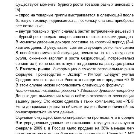
Существуют моменты бурного роста товаров разных ценовых с
[5]:
– спрос на товарные группы выстраивается в следующей послед
бытовую технику, недвижимость, поскольку сначала приобрета
все остальные;
– внутри товарных групп сначала растет потребление дешевых то
– бурный рост продаж товаров связан с пятью точками доходов
В моменты удвоения доходов россияне за короткий период (3–4
хватало денег. В результате соответствующие рыночные сегме
В новой экономической ситуации, несмотря на то, что урове
рубля, снижения зарплат и роста безработицы), потребитель
сегментах (что не соответствует тенденциям на растущих рынка
3.
Емкость рынка.
Информацию о емкости региональных рынков
формуле: Производство + Экспорт – Импорт. Следует учитыв
Средняя точность данных Росстата находится в пределах 60–65
В этом случае можно использовать следующую формулу:
Численность населения региона
?
Удельное душевое потребле
Данные для вычисления можно найти в отраслевых ассоциациях
вашему рынку. Это можно сделать в таких компаниях, как «РБК
Если до кризиса цифры по объемам рынков были величиной при
ориентироваться на эти данные.
Оценивая ситуацию, можно опираться на прогнозы, что в средне
Эти усредненные данные не показывают текущую рыночную кар
феврале 2009 г. в России было продано на 38% меньше лег
продажи которых упали больше чем наполовину: Chevrolet (–50%)