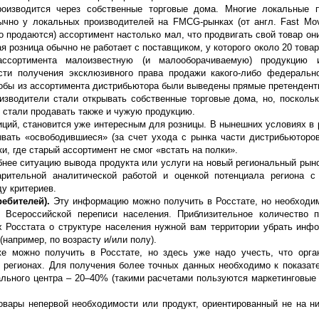
роизводится через собственные торговые дома. Многие локальные п
ычно у локальных производителей на FMCG-рынках (от англ. Fast Mo
 продаются) ассортимент настолько мал, что продвигать свой товар он
ая розница обычно не работает с поставщиком, у которого около 20 това
ассортимента малоизвестную (и малооборачиваемую) продукцию 
сти получения эксклюзивного права продажи какого-либо федеральн
тобы из ассортимента дистрибьютора были выведены прямые претендент
оизводители стали открывать собственные торговые дома, но, посколь
и стали продавать также и чужую продукцию.
ций, становится уже интересным для розницы. В нынешних условиях в 
ывать «освободившиеся» (за счет ухода с рынка части дистрибьюторов
и, где старый ассортимент не смог «встать на полки».
бнее ситуацию вывода продукта или услуги на новый региональный рыно
рительной аналитической работой и оценкой потенциала региона с 
у критериев.
ребителей).
Эту информацию можно получить в Росстате, но необходим
 Всероссийской переписи населения. Приблизительное количество 
 Росстата о структуре населения нужной вам территории убрать инф
например, по возрасту и/или полу).
е можно получить в Росстате, но здесь уже надо учесть, что орга
регионах. Для получения более точных данных необходимо к показат
льного центра – 20–40% (такими расчетами пользуются маркетинговые 
товары непервой необходимости или продукт, ориентированный не на н