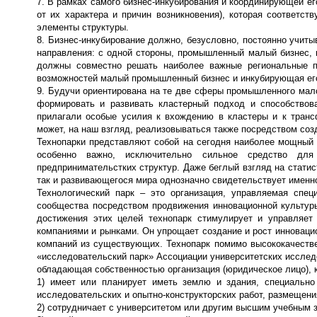
7. В рамках самого бизнес-инкубирования и координирующей ег
от их характера и причин возникновения), которая соответс
элементы структуры.
8. Бизнес-инкубирование должно, безусловно, постоянно учиты
направления: с одной стороны, промышленный малый бизнес, п
должны совместно решать наиболее важные региональные п
возможностей малый промышленный бизнес и инкубирующая его
9. Будучи ориентирована на те две сферы промышленного мал
формировать и развивать кластерный подход и способствов
прилагали особые усилия к вхождению в кластеры и к тран
может, на наш взгляд, реализовываться также посредством соз
Технопарки представляют собой на сегодня наиболее мощный 
особенно важно, исключительно сильное средство для 
предпринимательстких структур. Даже беглый взгляд на статист
так и развивающегося мира однозначно свидетельствует именно 
Технологический парк – это организация, управляемая спец
сообщества посредством продвижения инновационной культуры,
достижения этих целей технопарк стимулирует и управляет 
компаниями и рынками. Он упрощает создание и рост инновац
компаний из существующих. Технопарк помимо высококачестве
«исследовательский парк» Ассоциации университетских исслед
обладающая собственностью организация (юридическое лицо), 
1) имеет или планирует иметь землю и здания, специально
исследовательских и опытно-конструкторских работ, размещен
2) сотрудничает с университетом или другим высшим учебным з