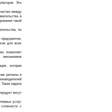
убаторов. Это
ичество между
имательства в
рования такой
ательства, по
 предприятия,
ргии для всех
екс позволяет
ю механизмов
ция, которая
ние регионы и
роизводителей
 Такая задача
 продукт могут
ляемых услуг,
ь сложности с