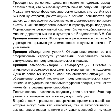
Проведенные ранее исследования позволяют сделать вывод 
связано с тем, что бизнес-инкубаторы пока не получили широко
Между тем через формирование региональных систем бизнес-и
бизнесинкубаторами, работающими в регионе, повышается эф
целом. Для повышения эффективности формирования региональ
системы, как институт региональной инфраструктуры поддержки
Формирование региональной системы бизнес-инкубирования ка
мнению директора бизнес-инкубатора в г. Владивостоке А.Н. Са
Принцип вовлечения.
Формирование региональной системы би
учреждения, организации и имеющиеся ресурсы в регионе. 
участников.
Принцип объединения усилий.
Объединение элементов инф
сформировать структуру управления, обеспечивать усто
стимулирования предпринимательских инициатив.
Принцип самоорганизации и саморегуляции.
Система б
инициирует и реализует программные мероприятия по поддержк
Одна из основных задач в новой экономической ситуации – о
объединение усилий нескольких предпринимательских струк
нацелено на удержание стабильного уровня продаж, хотя некот
может быть решена тремя способами.
Первый способ – развивать продажи у себя в регионе. Этот вар
увеличить нумерическую и весовую дистрибуцию.
Второй способ – расширять ассортимент, причем как своей, та
которые могут быть как наукоемкие, так и технологически
выставлением товара на полки в ситуации массовой оптимизаци