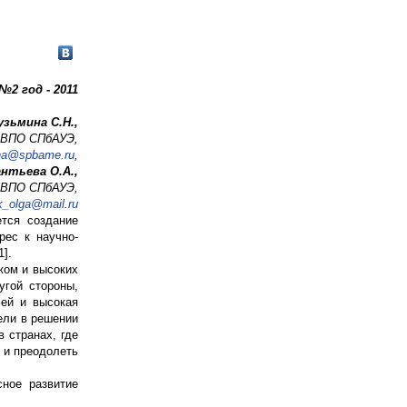
№2 год - 2011
узьмина С.Н.,
ОУ ВПО СПбАУЭ,
na@spbame.ru
,
нтьева О.А.,
 ВПО СПбАУЭ,
ik_olga@mail.ru
тся создание
рес к научно-
].
жом и высоких
угой стороны,
лей и высокая
дели в решении
 странах, где
 и преодолеть
сное развитие