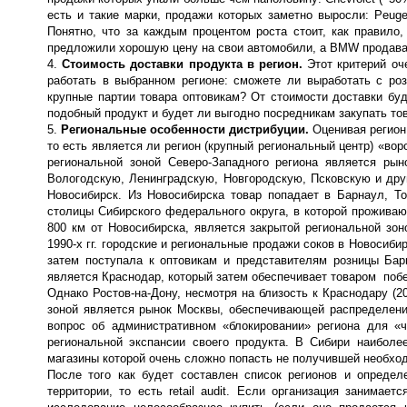
есть и такие марки, продажи которых заметно выросли: Peugeot
Понятно, что за каждым процентом роста стоит, как правило
предложили хорошую цену на свои автомобили, а BMW продавал а
4.
Стоимость доставки продукта в регион.
Этот критерий оч
работать в выбранном регионе: сможете ли выработать с ро
крупные партии товара оптовикам? От стоимости доставки бу
подобный продукт и будет ли выгодно посредникам закупать тов
5.
Региональные особенности дистрибуции.
Оценивая регион,
то есть является ли регион (крупный региональный центр) «во
региональной зоной Северо-Западного региона является рын
Вологодскую, Ленинградскую, Новгородскую, Псковскую и друг
Новосибирск. Из Новосибирска товар попадает в Барнаул, То
столицы Сибирского федерального округа, в которой проживаю
800 км от Новосибирска, является закрытой региональной зон
1990-х гг. городские и региональные продажи соков в Новосиби
затем поступала к оптовикам и представителям розницы Бар
является Краснодар, который затем обеспечивает товаром побе
Однако Ростов-на-Дону, несмотря на близость к Краснодару (2
зоной является рынок Москвы, обеспечивающей распределение
вопрос об административном «блокировании» региона для «ч
региональной экспансии своего продукта. В Сибири наиболе
магазины которой очень сложно попасть не получившей необхо
После того как будет составлен список регионов и определе
территории, то есть retail audit. Если организация занимае