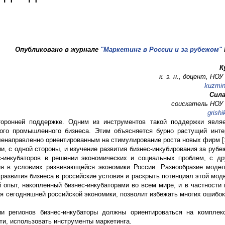
Опубликовано в журнале
"Маркетинг в России и за рубежом"
К
к. э. н., доцент, Н
kuzmi
Сила
соискатель НОУ
grish
торонней поддержке. Одним из инструментов такой поддержки являе
ого промышленного бизнеса. Этим объясняется бурно растущий инте
ленаправленно ориентированным на стимулирование роста новых фирм [1
, с одной стороны, и изучение развития бизнес-инкубирования за рубе
-инкубаторов в решении экономических и социальных проблем, с др
ия в условиях развивающейся экономики России. Разнообразие моде
 развития бизнеса в российские условия и раскрыть потенциал этой мо
 опыт, накопленный бизнес-инкубаторами во всем мире, и в частности в
я сегодняшней российской экономики, позволит избежать многих ошибок
и регионов бизнес-инкубаторы должны ориентироваться на комплек
ти, использовать инструменты маркетинга.