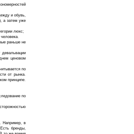
кономерностей
ежду и обувь,
, а затем уже
тегории люкс;
 человека.
рые раньше не
т девальвации
еднем ценовом
читывается по
сти от рынка.
ком принципе.
следование по
осторожностью
. Например, в
 Есть бренды,
 В то же время