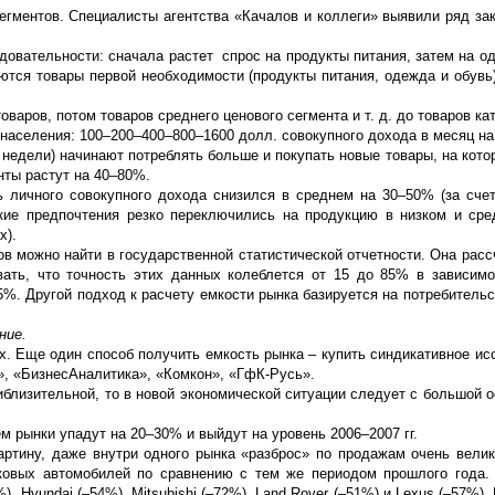
егментов. Специалисты агентства «Качалов и коллеги» выявили ряд за
овательности: сначала растет спрос на продукты питания, затем на од
ются товары первой необходимости (продукты питания, одежда и обувь)
варов, потом товаров среднего ценового сегмента и т. д. до товаров ка
 населения: 100–200–400–800–1600 долл. совокупного дохода в месяц на
 недели) начинают потреблять больше и покупать новые товары, на кото
нты растут на 40–80%.
нь личного совокупного дохода снизился в среднем на 30–50% (за сче
ские предпочтения резко переключились на продукцию в низком и ср
х).
 можно найти в государственной статистической отчетности. Она расс
ать, что точность этих данных колеблется от 15 до 85% в зависимо
%. Другой подход к расчету емкости рынка базируется на потребительс
ние.
. Еще один способ получить емкость рынка – купить синдикативное ис
», «БизнесАналитика», «Комкон», «ГфК-Русь».
близительной, то в новой экономической ситуации следует с большой 
м рынки упадут на 20–30% и выйдут на уровень 2006–2007 гг.
тину, даже внутри одного рынка «разброс» по продажам очень велик
ковых автомобилей по сравнению с тем же периодом прошлого года.
, Hyundai (–54%), Mitsubishi (–72%), Land Rover (–51%) и Lexus (–57%).