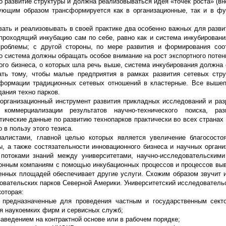
о развитие структуры и должна реализовываться идея «точек роста» (вн
твующим образом трансформируется как в организационные, так и в ф
вать и реализовывать в своей практике два особенно важных для разви
роходящий инкубацию сам по себе, равно как и система инкубирования
роблемы; с другой стороны, по мере развития и формирования соо
 система должны обращать особое внимание на рост экспортного потен
ого бизнеса, о которых шла речь выше, система инкубирования должна
ать тому, чтобы малые предприятия в рамках развития сетевых стр
сформации традиционных сетевых отношений в кластерные. Все выше
дания техно парков.
организационный инструмент развития прикладных исследований и разр
коммерциализации результатов научно-технического поиска, ра
ические данные по развитию технопарков практически во всех странах 
в пользу этого тезиса.
иалистами, главной целью которых является увеличение благососто
 а также состязательности инновационного бизнеса и научных организ
потоками знаний между университетами, научно-исследовательскими
ионным компаниям с помощью инкубационных процессов и процессов вы
нных площадей обеспечивает другие услуги. Схожим образом звучит 
овательских парков Северной Америки. Университетский исследовательс
которая:
 предназначенные для проведения частным и государственным сект
ия наукоемких фирм и сервисных служб;
аведением на контрактной основе или в рабочем порядке;