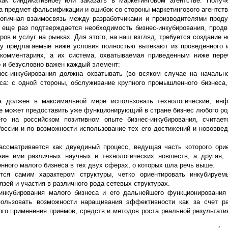
как синдикативное) или заказать в маркетинговом агентстве. Полу
 предмет фальсификации и ошибок со стороны маркетингового агентства 
огичная взаимосвязь между разработчиками и производителями проду
 еще раз подтверждается необходимость бизнес-инкубирования, прод
ов и услуг на рынках. Для этого, на наш взгляд, требуется создание 
у предлагаемые ниже условия полностью вытекают из проведенного 
 комментариях, а их система, охватываемая приведенным ниже пере
о и безусловно важен каждый элемент:
нес-инкубирования должна охватывать (во всяком случае на начальн
а: с одной стороны, обслуживание крупного промышленного бизнеса,
а должен в максимальной мере использовать технологические, инф
е может предоставить уже функционирующий в стране бизнес любого ро
го на российском позитивном опыте бизнес-инкубирования, считае
оссии и по возможности использование тех его достижений и нововвед
ассматривается как двуединый процесс, ведущая часть которого ори
ие ими различных научных и технологических новшеств, а другая, 
ного малого бизнеса в тех двух сферах, о которых шла речь выше.
ется самим характером структуры, четко ориентировать инкубируем
ей и участия в различного рода сетевых структурах.
нкубирования малого бизнеса и его дальнейшего функционирования 
пользовать возможности наращивания эффективности как за счет р
ого применения приемов, средств и методов роста реальной результати