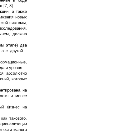
ченные в ходе
[7; 8].
кции, а также
вижения новых
некой системы,
исследования,
чнем, должна
ом этапе) два
 а с другой –
ормационные,
да и уровня.
тся абсолютно
ений, которые
ентирована на
хотя и менее
ый бизнес на
как такового,
ационализации
вности малого