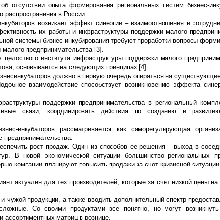
об отсутствии опыта формирования региональных систем бизнес-инк
го распространения в России.
нкубаторов возникает эффект синергии – взаимоотношения и сотрудн
фективность их работы и инфраструктуры поддержки малого предприн
ной системы бизнес-инкубирования требуют проработки вопросы форми
 малого предпринимательства [3].
к целостного института инфраструктуры поддержки малого предприним
лова, основывается на следующих принципах [4].
знесинкубаторов должно в первую очередь опираться на существующие
Подобное взаимодействие способствует возникновению эффекта сине
раструктуры поддержки предпринимательства в региональный компл
йчивые связи, координировать действия по созданию и развити
изнес-инкубаторов рассматривается как саморегулирующая организа
е предпринимательства.
беспечить рост продаж. Один из способов ее решения – выход в сосед
тур. В новой экономической ситуации большинство региональных п
орые компании планируют повысить продажи за счет кризисной ситуации.
иант актуален для тех производителей, которые за счет низкой цены на
к и чужой продукции, а также вводить дополнительный спектр предостав
 сложные. Со своими продуктами все понятно, но могут возникнут
и ассортиментных матриц в рознице.