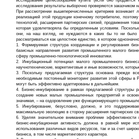
исследование целесообразнее купить (если оно продается 
исследования результаты выборочно проверяются заказчиком на
При рассмотрении вышеперечисленных критериев возникает л
реализацией этой продукции конечному потребителю, поэтому
технологий, расширения партнерских связей, продвижения товар
которая удовлетворяла бы определенным условиям. Поскольк
они, на наш взгляд, не нуждаются в каких бы то ни было
рассматриваться как целостное единство, в котором однозначн
1. Формируемая структура координации и регулирования биз
базисных направления развития промышленного малого бизнес
сферу промышленно-технологической инноватики.
2. Инкубационный потенциал малого промышленного бизнес
научнотехнические, маркетинговые и иные возможности, которы
3. Поскольку предлагаемая структура основана прежде все
необходимым постоянный мониторинг развития этой сферы в Р
могут быть эффективно адаптированы в дальнейшем.
4. Бизнес-инкубирование в рамках предлагаемой структуры р
создание новых малых промышленных предприятий и освоен
значимая, – на оздоровление уже функционирующего промышлен
5. Инкубирование, безусловно, должно, и это поддержива
максимальную эволюцию в сторону расширения партнерских связ
6. Уделяя значительное внимание проблеме эффективности и
бизнес-инкубационная активность должна в равной мере ис
использования различных видов ресурсов, так и за счет широк
бизнеса, в том числе маркетингового характера.