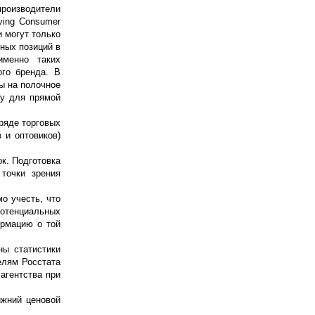
роизводители
ving Consumer
и могут только
рных позиций в
именно таких
ого бренда. В
ы на полочное
ку для прямой
ряде торговых
 и оптовиков)
к. Подготовка
точки зрения
о учесть, что
потенциальных
ормацию о той
ны статистики
елям Росстата
агентства при
ижний ценовой