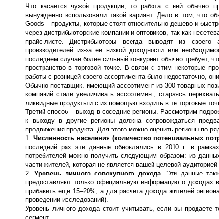
Что касается чужой продукции, то работа с ней обычно п
вынужденно использовали такой вариант. Дело в том, что об
Goods – продукты, которые стоят относительно дешево и быстро
через дистрибьюторские компании и оптовиков, так как несетев
прайс-листе. Дистрибьюторы всегда выводят из своего 
производителей из-за ее низкой доходности или необходимо
последнем случае более сильный конкурент обычно требует, ч
пространство в торговой точке. В связи с этим некоторые пр
работы с розницей своего ассортимента было недостаточно, он
Обычно поставщик, имеющий ассортимент из 300 товарных пози
компаний стали увеличивать ассортимент, стараясь перехват
ликвидные продукты и с их помощью входить в те торговые точк
Третий способ – выход в соседние регионы. Рассмотрим подро
к выходу в другие регионы должна сопровождаться предва
продвижения продукта. Для этого можно оценить регионы по ряд
1.
Численность населения (количество потенциальных пот
последний раз эти данные обновлялись в 2010 г. в рамках
потребителей можно получить следующим образом: из данных
части жителей, которая не является вашей целевой аудиторией (
2.
Уровень личного совокупного дохода.
Эти данные такж
предоставляют только официальную информацию о доходах в 
прибавить еще 15–20%, а для расчета дохода жителей региона
проведении исследований).
Уровень личного дохода стоит учитывать, если вы продаете 
сегмент.