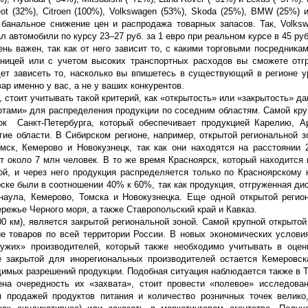
 (32%), Citroen (100%), Volkswagen (53%), Skoda (25%), BMW (25%) и I
, банальное снижение цен и распродажа товарных запасов. Так, Volks
втомобили по курсу 23–27 руб. за 1 евро при реальном курсе в 45 руб.
ень важен, так как от него зависит то, с какими торговыми посредника
зницей или с учетом высоких транспортных расходов вы сможете отг
дет зависеть то, насколько вы впишетесь в существующий в регионе у
ар именно у вас, а не у ваших конкурентов.
 стоит учитывать такой критерий, как «открытость» или «закрытость» да
ротами» для распределения продукции по соседним областям. Самой кру
ок Санкт-Петербурга, который обеспечивает продукцией Карелию, А
ие области. В Сибирском регионе, например, открытой региональной з
мск, Кемерово и Новокузнецк, так как они находятся на расстоянии 
т около 7 млн человек. В то же время Красноярск, который находится 
ой, и через него продукция распределяется только по Красноярскому 
рске были в соотношении 40% к 60%, так как продукция, отгруженная д
наула, Кемерово, Томска и Новокузнецка. Еще одной открытой регио
режье Черного моря, а также Ставропольский край и Кавказ.
00 км), является закрытой региональной зоной. Самой крупной открытой
 товаров по всей территории России. В новых экономических услови
ужих» производителей, который также необходимо учитывать в оцен
е закрытой для инорегиональных производителей остается Кемеровск
димых разрешений продукции. Подобная ситуация наблюдается также в Т
на очередность их «захвата», стоит провести «полевое» исследован
тся продажей продуктов питания и количество розничных точек велико