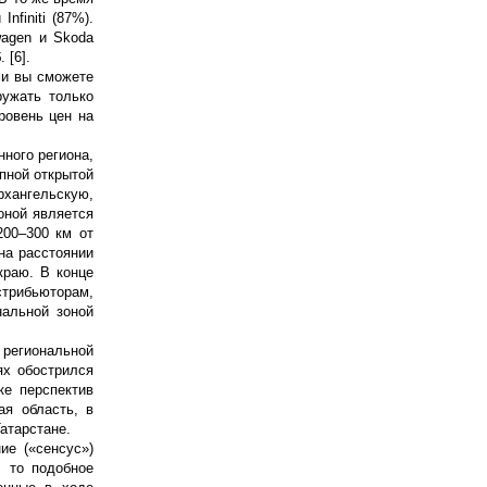
nfiniti (87%).
wagen и Skoda
 [6].
ми вы сможете
ружать только
ровень цен на
нного региона,
пной открытой
рхангельскую,
оной является
200–300 км от
на расстоянии
краю. В конце
истрибьюторам,
нальной зоной
 региональной
ях обострился
ке перспектив
ая область, в
атарстане.
ие («сенсус»)
, то подобное