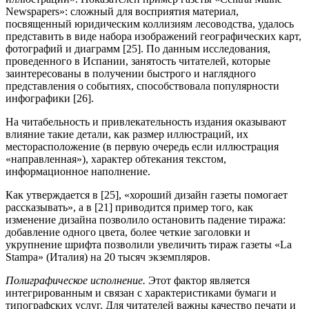
Newspapers»: сложный для восприятия материал,
посвященный юридическим коллизиям лесоводства, удалось
представить в виде набора изображений географических карт,
фотографий и диаграмм [25]. По данным исследования,
проведенного в Испании, занятость читателей, которые
заинтересованы в получении быстрого и наглядного
представления о событиях, способствовала популярности
инфографики [26].
На читабельность и привлекательность издания оказывают
влияние такие детали, как размер иллюстраций, их
месторасположение (в первую очередь если иллюстрация
«направленная»), характер обтекания текстом,
информационное наполнение.
Как утверждается в [25], «хороший дизайн газеты помогает
рассказывать», а в [21] приводится пример того, как
изменение дизайна позволило остановить падение тиража:
добавление одного цвета, более четкие заголовки и
укрупнение шрифта позволили увеличить тираж газеты «La
Stampa» (Италия) на 20 тысяч экземпляров.
Полиграфическое исполнение.
Этот фактор является
интегрированным и связан с характеристиками бумаги и
типографских услуг. Для читателей важны качество печати и