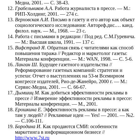
Медиа, 2001. — С. 38-43.
Грабельников А.А.
Работа журналиста в прессе. — М.:
РИП-Холдинг, 2001. — 274 с.
Верховская А.И.
Письмо в газету и его автор как объект
социологического исследования: Автореф.дис.… канд.
филол. наук. — М., 1968. — 23 с.
Работа с письмами в редакции / Под ред. С.М.Гуревича.
— М.: Высшая школа, 1991. — 137 с.
Вифстранд Я.
Обратная связь с читателями как способ
повышения тиража // Редактор и маркетолог газеты:
Материалы конференции. — М.: WAN, 1998. — С. 5-6.
Ланган Ш.
Будущее газетного издательства //
Реформирование газетных компаний: стратегии и
успехи: Отчет о выступлениях на 53-м Всемирном
конгрессе издателей, Рио-де-Жанейро, 2000 г. — М.:
Сервис-Медиа, 2001. — С. 66-67.
Дымшиц М.
Как добиться эффективности рекламы в
прессе // Измерение эффективности рекламы в прессе:
Материалы конференции. — М., 2001.
Ерошкина Е.
Эффективность рекламы в прессе: а как
там у людей? // Рекламные идеи — Yes! — 2001. — №2.
— С.106-111.
Бородина И.
Как продаются СМИ: особенности
маркетинга в информационном бизнесе //
http://www.7st.ru