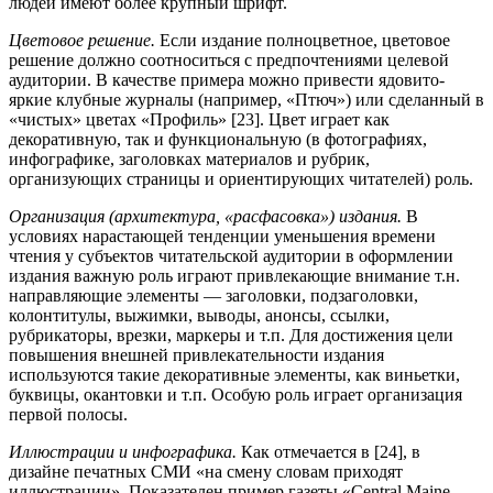
людей имеют более крупный шрифт.
Цветовое решение.
Если издание полноцветное, цветовое
решение должно соотноситься с предпочтениями целевой
аудитории. В качестве примера можно привести ядовито-
яркие клубные журналы (например, «Птюч») или сделанный в
«чистых» цветах «Профиль» [23]. Цвет играет как
декоративную, так и функциональную (в фотографиях,
инфографике, заголовках материалов и рубрик,
организующих страницы и ориентирующих читателей) роль.
Организация (архитектура, «расфасовка») издания.
В
условиях нарастающей тенденции уменьшения времени
чтения у субъектов читательской аудитории в оформлении
издания важную роль играют привлекающие внимание т.н.
направляющие элементы — заголовки, подзаголовки,
колонтитулы, выжимки, выводы, анонсы, ссылки,
рубрикаторы, врезки, маркеры и т.п. Для достижения цели
повышения внешней привлекательности издания
используются такие декоративные элементы, как виньетки,
буквицы, окантовки и т.п. Особую роль играет организация
первой полосы.
Иллюстрации и инфографика.
Как отмечается в [24], в
дизайне печатных СМИ «на смену словам приходят
иллюстрации». Показателен пример газеты «Central Maine