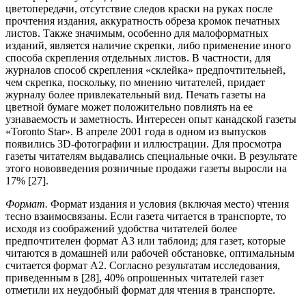
цветопередачи, отсутствие следов краски на руках после
прочтения издания, аккуратность обреза кромок печатных
листов. Также значимым, особенно для малоформатных
изданий, является наличие скрепки, либо применение иного
способа скрепления отдельных листов. В частности, для
журналов способ скрепления «склейка» предпочтительней,
чем скрепка, поскольку, по мнению читателей, придает
журналу более привлекательный вид. Печать газеты на
цветной бумаге может положительно повлиять на ее
узнаваемость и заметность. Интересен опыт канадской газеты
«Toronto Star». В апреле 2001 года в одном из выпусков
появились 3D-фотографии и иллюстрации. Для просмотра
газеты читателям выдавались специальные очки. В результате
этого нововведения розничные продажи газеты выросли на
17% [27].
Формат.
Формат издания и условия (включая место) чтения
тесно взаимосвязаны. Если газета читается в транспорте, то
исходя из соображений удобства читателей более
предпочтителен формат А3 или таблоид; для газет, которые
читаются в домашней или рабочей обстановке, оптимальным
считается формат А2. Согласно результатам исследования,
приведенным в [28], 40% опрошенных читателей газет
отметили их неудобный формат для чтения в транспорте.