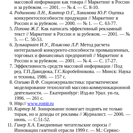
массовой информации как товара // Маркетинг в России
и за рубежом. — 2001. — № 4. — С. 8-10.
Родионова Л.Н., Кантор О.Г., Хакимова Ю.Р.
Оценка
конкурентоспособности продукции // Маркетинг в
России и за рубежом. — 2000. — № 1. — С. 63-77.
Попова Ж.Г.
Как написать эффективный рекламный
текст // Маркетинг в России и за рубежом. — 2001. — №
5. — С. 50-53.
Зулькарнаев И.У., Ильясова Л.Р.
Метод расчета
интегральной конкуренто-способности промышленных,
торговых и финансовых предприятий // Маркетинг в
России и за рубежом. — 2001. — № 4. — С. 17-27.
Эффективность средств массовой информации / Под
ред. Г.П.Давидюка, Г.С.Коробейникова. — Минск: Наука
и техника, 1986. — 157 с.
Олешко В.Ф.
Социожурналистика: прагматическое
моделирование технологий массово-коммуникационной
деятельности. — Екатеринбург: Изд-во Урал. ун-та,
1996. — 261 с.
Http://
www.romir.ru
Картер М.
Зонирование помогает поднять не только
тираж, но и доходы от рекламы // Журналист. — 2000. —
июнь. — С.51-52.
Гинер Х.А.
Ежедневные читательские опросы //
Инновации газетной отрасли 1999 г. — М.: Сервис-