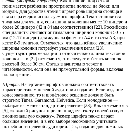
Сетка (модульная верстка).
Как правило, под сеткой
понимается разбиение пространства полосы на блоки или
модули. Для удобства чтения играет роль ширина столбца в
связи с размером используемого шрифта. Текст становится
трудным для чтения, если ширина колонки менее 10 цицеро и
более 20 цицеро (42 и 84 мм соответственно) [22]. Российские
специалисты считают оптимальной шириной колонки 50-75
мм (12-17 цицеро) для журнала формата А4 и газеты А3, при
кегле 8-9 пунктов. Отмечается, что дальнейшее увеличение
ширины колонки потребует увеличения кегля [23].
Существуют рекомендации и относительно длины текстовой
колонки — в [22] отмечается, что следует избегать колонок
высотой более 30 см. Статья значительно теряет в
читабельности, если она не прямоугольной формы, включая
иллюстрации.
Шрифт.
Начертание шрифтов должно соответствовать
характеристикам целевой аудитории издания. Если издание
консервативное, то и шрифтовое решение должно быть
строгим: Times, Garamond, Helvetica. Если молодежное —
выбирается менее стандартное решение [23]. Как отмечается в
[5], «каждый рисунок шрифта придает тексту своеобразную
эмоциональную окраску». Размер шрифта также играет
большое значение, и в его выборе необходимо учитывать
потребности целевой аудитории. Так, издания для пожилых