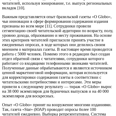
читателей, используя зонирование, т.е. выпуск региональных
вкладок [10].
Важным представляется опыт бразильской газеты «O Globo»,
чьи инновации в сфере формирования содержания издания
признаны во всем мире [11]. Сотрудники провели
сегментацию своей читательской аудитории по возрасту, полу,
уровню дохода, образованию и месту проживания. На основе
этих критериев читателей пригласили принять участие в
ежедневных опросах, в ходе которых они делились своим
мнением о материалах газеты. В настоящее время проводится
работа с 5000 человек. Помимо этого в редакции был создан
отдел обратной связи с читателями, сотрудники которого
работают со входящими телефонными звонками читателей.
Полученные данные обрабатываются и являются источником
ценной маркетинговой информации, которая используется
для корректировки содержания газеты в соответствии с
читательскими потребностями и интересами. Эти меры
привели к следующему результату — тираж «O Globo» вырос
на 38 000 экземпляров для будничных выпусков и на 40 000
экземпляров для воскресных.
Опыт «O Globo» принят на вооружение многими изданиями.
Так, газета «Star» (ЮАР) проводит опросы более 100
читателей ежедневно. Выборка репрезентативна. Система