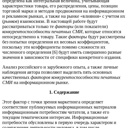
определена как интегральная величина, учитывающая
характеристики товара, его распределения, цены, позиции
торговой марки и методов продвижения на информационном
и рекламном рынках, а также на рынке «влияния» с учетом их
(
рынков
) взаимосвязи. В настоящей работе будут
рассматриваться только те
факторы
(или показатели)
конкурентоспособности
печатных
СМИ
, которые относятся
непосредственно к товару. Такие
факторы
будут рассмотрены
без попытки определения их весовых коэффициентов,
поскольку эти коэффициенты помимо сложности их
численного определения [6] будут иметь совершенно разные
значения в зависимости от специфики конкретного издания.
Анализ российского и зарубежного опыта, а также личные
наблюдения автора позволяют выделить пять основных
качественных
факторов
конкурентоспособности
печатных
СМИ
на информационном рынке.
1. Содержание
Этот фактор с точки зрения маркетинга определяет
соответствие публикуемых информационных материалов
информационным потребностям читателя, а также его
текущим тематическим интересам. Информационные
потребности обусловлены в первую очередь характером и
содержанием деятельности человека, в том числе