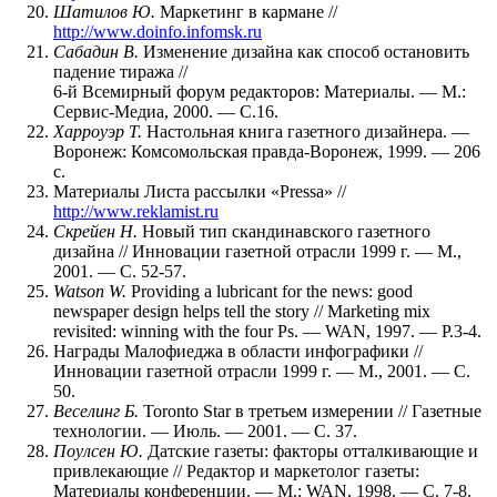
Шатилов Ю.
Маркетинг в кармане //
http://www.doinfo.infomsk.ru
Сабадин В.
Изменение дизайна как способ остановить
падение тиража //
6-й Всемирный форум редакторов: Материалы. — М.:
Сервис-Медиа, 2000. — С.16.
Харроуэр Т.
Настольная книга газетного дизайнера. —
Воронеж: Комсомольская правда-Воронеж, 1999. — 206
с.
Материалы Листа рассылки «Pressa» //
http://www.reklamist.ru
Скрейен Н.
Новый тип скандинавского газетного
дизайна // Инновации газетной отрасли 1999 г. — М.,
2001. — С. 52-57.
Watson W.
Providing a lubricant for the news: good
newspaper design helps tell the story // Marketing mix
revisited: winning with the four Ps. — WAN, 1997. — P.3-4.
Награды Малофиеджа в области инфографики //
Инновации газетной отрасли 1999 г. — М., 2001. — C.
50.
Веселинг Б.
Toronto Star в третьем измерении // Газетные
технологии. — Июль. — 2001. — С. 37.
Поулсен Ю.
Датские газеты: факторы отталкивающие и
привлекающие // Редактор и маркетолог газеты:
Материалы конференции. — М.: WAN, 1998. — C. 7-8.