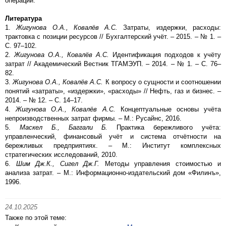
операций.
Литература
1.
Жигунова О.А., Ковалёв А.С.
Затраты, издержки, расходы:
трактовка с позиции ресурсов // Бухгалтерский учёт. – 2015. – № 1. –
С. 97–102.
2.
Жигунова О.А., Ковалёв А.С.
Идентификация подходов к учёту
затрат // Академический Вестник ТГАМЭУП. – 2014. – № 1. – С. 76–
82.
3.
Жигунова О.А., Ковалёв А.С.
К вопросу о сущности и соотношении
понятий «затраты», «издержки», «расходы» // Нефть, газ и бизнес. –
2014. – № 12. – С. 14–17.
4.
Жигунова О.А., Ковалёв А.С.
Концептуальные основы учёта
непроизводственных затрат фирмы. – М.: Русайнс, 2016.
5.
Маскел Б., Баггали Б.
Практика бережливого учёта:
управленческий, финансовый учёт и система отчётности на
бережливых предприятиях. – М.: Институт комплексных
стратегических исследований, 2010.
6.
Шим Дж.К., Сигел Дж.Г.
Методы управления стоимостью и
анализа затрат. – М.: Информационно-издательский дом «Филинъ»,
1996.
24.10.2025
Также по этой теме: