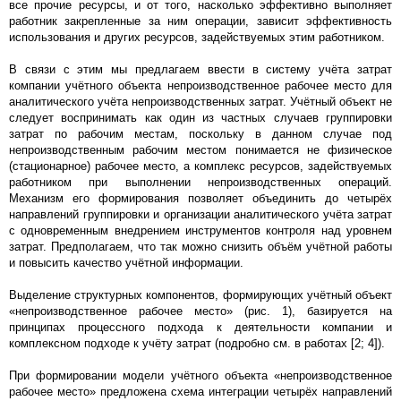
все прочие ресурсы, и от того, насколько эффективно выполняет
работник закрепленные за ним операции, зависит эффективность
использования и других ресурсов, задействуемых этим работником.
В связи с этим мы предлагаем ввести в систему учёта затрат
компании учётного объекта непроизводственное рабочее место для
аналитического учёта непроизводственных затрат. Учётный объект не
следует воспринимать как один из частных случаев группировки
затрат по рабочим местам, поскольку в данном случае под
непроизводственным рабочим местом понимается не физическое
(стационарное) рабочее место, а комплекс ресурсов, задействуемых
работником при выполнении непроизводственных операций.
Механизм его формирования позволяет объединить до четырёх
направлений группировки и организации аналитического учёта затрат
с одновременным внедрением инструментов контроля над уровнем
затрат. Предполагаем, что так можно снизить объём учётной работы
и повысить качество учётной информации.
Выделение структурных компонентов, формирующих учётный объект
«непроизводственное рабочее место» (рис. 1), базируется на
принципах процессного подхода к деятельности компании и
комплексном подходе к учёту затрат (подробно см. в работах [2; 4]).
При формировании модели учётного объекта «непроизводственное
рабочее место» предложена схема интеграции четырёх направлений