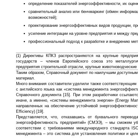
определение показателей энергоэффективности, их оценк
сравнительный анализ или бенчмаркинг (обмен информа
возможностей);
проектирование энергоэффективных видов продукции, про
усиление интеграции на уровне предприятия и между пре
профессиональный подход к разработке и внедрению мет
(1) Директивы КПКЗ распространяются на крупные предпри
государств – членов Европейского союза это металлургич
предприятия строительной отрасли, крупные животноводческие
Таким образом, Справочный документ по наилучшим доступным
материал.
Много внимания составители уделили также соответствующим 
с английского языка как «система менеджмента энергоэффекти
Справочного документа [15]. При этом разработчики ссылают
иначе, а именно, «системы менеджмента энергии» (Energy Man
направленных на обеспечение устойчивой энергоэффективности
Efficiency) [19].
Представляется, что, отказавшись от буквального перев
энергоэффективность предприятий» (СМЭЭ), – мы сможем убе
соответствии с требованиями международного стандарта ISO
менеджмента – это система для установления политики и цел