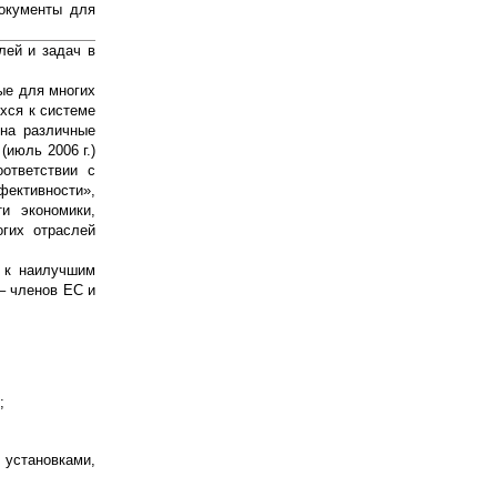
документы для
лей и задач в
ые для многих
хся к системе
 на различные
июль 2006 г.)
оответствии с
фективности»,
и экономики,
гих отраслей
 к наилучшим
– членов ЕС и
;
 установками,