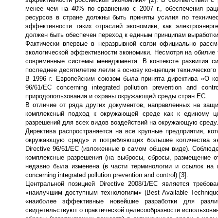
менее чем на 40% по сравнению с 2007 г., обеспечения раци
ресурсов в стране должны быть приняты усилия по техничес
эффективности таких отраслей экономики, как электроэнерге
должен быть обеспечен переход к единым принципам выработк
Фактически впервые в неразрывной связи официально рассм
экологической эффективности экономики. Несмотря на обилие
современные системы менеджмента. В контексте развития с
последнее десятилетие легли в основу концепции технического
В 1996 г. Европейским союзом была принята директива «О ко
96/61/EC concerning integrated pollution prevention and 
природопользования и охраны окружающей среды стран ЕС.
В отличие от ряда других документов, направленных на защит
комплексный подход к окружающей среде как к единому ц
разрешений для всех видов воздействий на окружающую среду
Директива распространяется на все крупные предприятия, ко
окружающую среду» и потребляющих большие количества эн
Directive 96/61/EC (изложенные в самом общем виде). Соблюд
комплексные разрешения (на выбросы, сбросы, размещение от
недавно была изменена (в части терминологии и ссылок на н
concerning integrated pollution prevention and control) [3].
Центральной позицией Directive 2008/1/EC является требов
«наилучшим доступным технологиям» (Best Available Techniqu
«наиболее эффективные новейшие разработки для разли
свидетельствуют о практической целесообразности использован