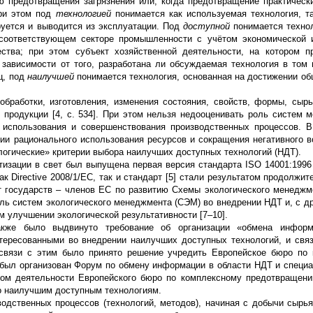
 предотвращения загрязнения или, когда предотвращение практическ
При этом под
технологией
понимается как используемая технология, та
руется и выводится из эксплуатации. Под
доступной
понимается технол
 соответствующем секторе промышленности с учётом экономической 
ства; при этом субъект хозяйственной деятельности, на котором п
 зависимости от того, разработана ли обсуждаемая технология в том 
ц, под
наилучшей
понимается технология, основанная на достижении об
обработки, изготовления, изменения состояния, свойств, формы, сырь
 продукции [4, с. 534]. При этом нельзя недооценивать роль систем 
 использования и совершенствования производственных процессов. 
нии рационального использования ресурсов и сокращения негативного в
огические» критерии выбора наилучших доступных технологий (НДТ).
тизации в свет был выпущена первая версия стандарта ISO 14001:1996 
Как Directive 2008/1/EC, так и стандарт [5] стали результатом продолжи
т государств – членов ЕС по развитию Схемы экологического менеджм
оль систем экологического менеджмента (СЭМ) во внедрении НДТ и, с др
 улучшении экологической результативности [7–10].
также было выдвинуто требование об организации «обмена инфор
тересованными во внедрении наилучших доступных технологий, и свя
 связи с этим было принято решение учредить Европейское бюро по
о был организован Форум по обмену информации в области НДТ и специ
том деятельности Европейского бюро по комплексному предотвращен
о наилучшим доступным технологиям.
дственных процессов (технологий, методов), начиная с добычи сырья