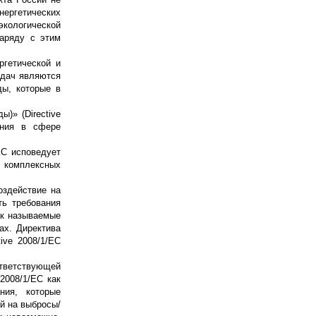
нергетических
экологической
Наряду с этим
ргетической и
адач являются
ды, которые в
)» (Directive
ления в сфере
EC исповедует
 комплексных
оздействие на
ь требования
ак называемые
ах. Директива
ive 2008/1/EC
ответствующей
 2008/1/EC как
ния, которые
й на выбросы/