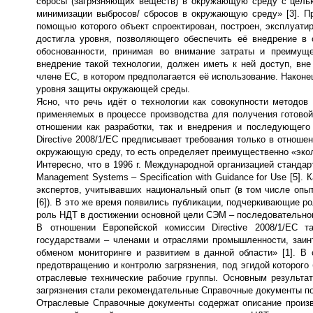
сбросы (загрязняющих веществ) в окружающую среду с целью
минимизации выбросов/ сбросов в окружающую среду» [3]. 
помощью которого объект спроектирован, построен, эксплуати
достигла уровня, позволяющего обеспечить её внедрение в
обоснованности, принимая во внимание затраты и преимуще
внедрение такой технологии, должен иметь к ней доступ, вне
члене ЕС, в котором предполагается её использование. Наконе
уровня защиты окружающей среды.
Ясно, что речь идёт о технологии как совокупности методов 
применяемых в процессе производства для получения готовой
отношении как разработки, так и внедрения и последующего
Directive 2008/1/EC предписывает требования только в отноше
окружающую среду, то есть определяет преимущественно «экол
Интересно, что в 1996 г. Международной организацией стандар
Management Systems – Specification with Guidance for Use [5]. 
экспертов, учитывавших национальный опыт (в том числе опы
[6]). В это же время появились публикации, подчеркивающие р
роль НДТ в достижении основной цели СЭМ – последовательном
В отношении Европейской комиссии Directive 2008/1/EC 
государствами – членами и отраслями промышленности, заин
обменом мониторинге и развитием в данной области» [1]. В
предотвращению и контролю загрязнения, под эгидой которог
отраслевые технические рабочие группы. Основным результа
загрязнения стали рекомендательные Справочные документы п
Отраслевые Справочные документы содержат описание произво