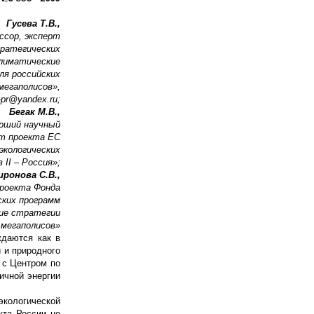
Гусева Т.В.,
ессор, эксперт
ратегических
лиматические
ля российских
мегаполисов»,
-pr@yandex.ru;
Бегак М.В.,
тарший научный
рт проекта ЕС
экологических
II – Россия»;
иронова С.В.,
проекта Фонда
ких программ
ие стратегии
 мегаполисов»
ждаются как в
и и природного
 с Центром по
ичной энергии
экологической
кта России не