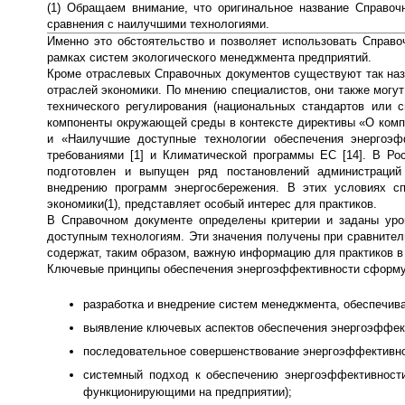
(1) Обращаем внимание, что оригинальное название Справоч
сравнения с наилучшими технологиями.
Именно это обстоятельство и позволяет использовать Справо
рамках систем экологического менеджмента предприятий.
Кроме отраслевых Справочных документов существуют так наз
отраслей экономики. По мнению специалистов, они также могут
технического регулирования (национальных стандартов или 
компоненты окружающей среды в контексте директивы «О компл
и «Наилучшие доступные технологии обеспечения энергоэфф
требованиями [1] и Климатической программы ЕС [14]. В Ро
подготовлен и выпущен ряд постановлений администраций
внедрению программ энергосбережения. В этих условиях с
экономики(1), представляет особый интерес для практиков.
В Справочном документе определены критерии и заданы ур
доступным технологиям. Эти значения получены при сравните
содержат, таким образом, важную информацию для практиков в
Ключевые принципы обеспечения энергоэффективности сформ
разработка и внедрение систем менеджмента, обеспечи
выявление ключевых аспектов обеспечения энергоэффект
последовательное совершенствование энергоэффективнос
системный подход к обеспечению энергоэффективности
функционирующими на предприятии);