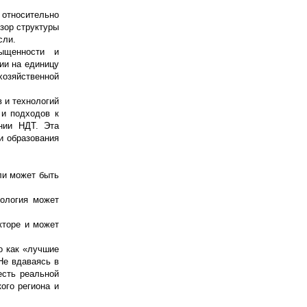
 относительно
зор структуры
сли.
сыщенности и
ии на единицу
хозяйственной
 и технологий
 и подходов к
нии НДТ. Эта
и образования
ли может быть
нология может
кторе и может
о как «лучшие
Не вдаваясь в
есть реальной
ого региона и