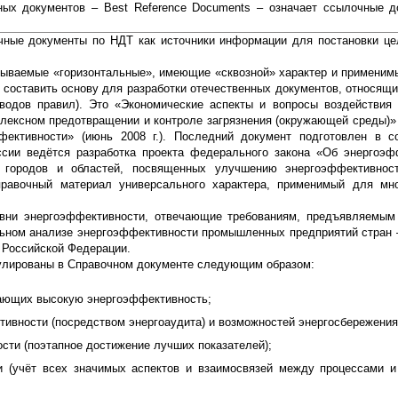
ных документов – Best Reference Documents – означает ссылочные 
чные документы по НДТ как источники информации для постановки це
ываемые «горизонтальные», имеющие «сквозной» характер и применим
 составить основу для разработки отечественных документов, относящи
сводов правил). Это «Экономические аспекты и вопросы воздействия
ексном предотвращении и контроле загрязнения (окружающей среды)» (
ективности» (июнь 2008 г.). Последний документ подготовлен в с
ссии ведётся разработка проекта федерального закона «Об энергоэф
 городов и областей, посвященных улучшению энергоэффективност
правочный материал универсального характера, применимый для мно
овни энергоэффективности, отвечающие требованиям, предъявляемым
льном анализе энергоэффективности промышленных предприятий стран 
 Российской Федерации.
улированы в Справочном документе следующим образом:
вающих высокую энергоэффективность;
ивности (посредством энергоаудита) и возможностей энергосбережения
ти (поэтапное достижение лучших показателей);
 (учёт всех значимых аспектов и взаимосвязей между процессами и