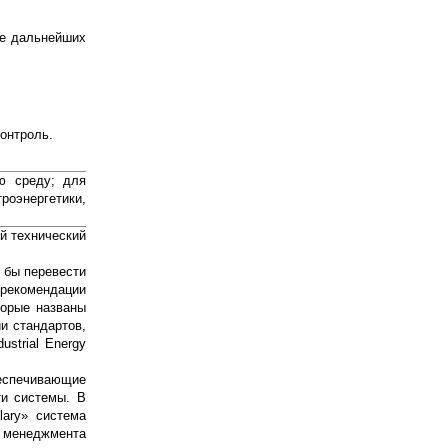
ие дальнейших
онтроль.
ю среду; для
оэнергетики,
й технический
 бы перевести
 рекомендации
торые названы
и стандартов,
strial Energy
еспечивающие
ти системы. В
lary» система
а менеджмента