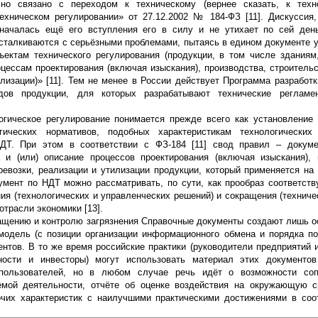
о связано с переходом к техническому (вернее сказать, к техно
хническом регулировании» от 27.12.2002 № 184-ФЗ [11]. Дискуссия
 началась ещё его вступления его в силу и не утихает по сей ден
 сталкиваются с серьёзными проблемами, пытаясь в едином документе 
ектам технического регулирования (продукции, в том числе зданиям
цессам проектирования (включая изыскания), производства, строительс
илизации)» [11]. Тем не менее в России действует Программа разработк
дов продукции, для которых разрабатывают технические регламе
огическое регулирование понимается прежде всего как установление
ических нормативов, подобных характеристикам технологических
ДТ. При этом в соответствии с ФЗ-184 [11] свод правил – докуме
 и (или) описание процессов проектирования (включая изыскания), 
еревозки, реализации и утилизации продукции, который применяется на
умент по НДТ можно рассматривать, по сути, как прообраз соответст
ия (технологических и управленческих решений) и сокращения (техниче
трасли экономики [13].
щению и контролю загрязнения Справочные документы создают лишь ос
 модель (с позиции организации информационного обмена и порядка по
нтов. В то же время российские практики (руководители предприятий 
ности и инвесторы) могут использовать материал этих документов
пользователей, но в любом случае речь идёт о возможности сопо
емой деятельности, отчёте об оценке воздействия на окружающую с
очих характеристик с наилучшими практическими достижениями в со