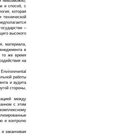
и невозможно,
к и способ, с
огия, которая
и технической
редполагается
государстве –
щего высокого
я, материала,
менеджмента в
В то же время
оздействия на
Environmental
тельной работы
ента и аудита
угой стороны,
мацией между
занном с этим
 комплексному
ализированные
ию и контролю
 и заканчивая