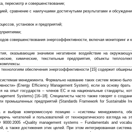
а, пересмотр и совершенствование;
цией, сравнение с наилучшими достигнутыми результатами и обсужден
цессов, установок и предприятий;
дприятиями;
одов совершенствования энергоэффективности, включая мониторинг и к
ятия, оказывающие значимое негативное воздействие на окружающу
еские, химические, текстильные предприятия, объекты теплоэлектр
 комплексы.
 технологиям обеспечения энергоэффективности [15] содержит обширны
системам менеджмента. Формально название таких систем можно было
вности» (Energy Efficiency Management System), если за основу брать
ся на опыт государств – членов ЕС и на национальные стандарты, ко
agement Systems) [16–18]. Специалисты часто также говорят о создани
 промышленных предприятий (Standards Framework for Sustainable Indu
ода и выбрав компромиссную позицию – «системы менеджмента, об
речь читателей и пользователей от технократического взгляда на э
 9000:2005 «Quality management systems – Fundamentals and vocabu
ей, а также достижения этих целей. При этом интегрированная систем