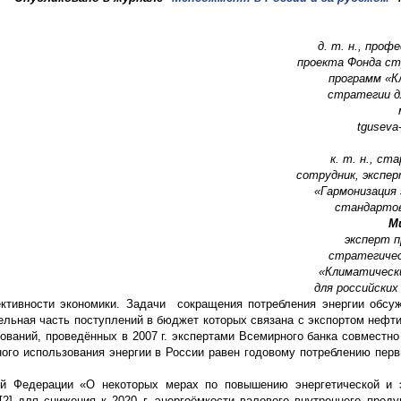
д. т. н., проф
проекта Фонда ст
программ «К
стратегии д
tguseva
к. т. н., с
сотрудник, экспе
«Гармонизация 
стандартов 
М
эксперт 
стратегичес
«Климатическ
для российских
ктивности экономики. Задачи сокращения потребления энергии обсу
тельная часть поступлений в бюджет которых связана с экспортом нефт
ований, проведённых в 2007 г. экспертами Всемирного банка совместно
о использования энергии в России равен годовому потреблению перв
ой Федерации «О некоторых мерах по повышению энергетической и 
[2] для снижения к 2020 г. энергоёмкости валового внутреннего проду