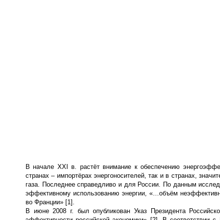
В начале XXI в. растёт внимание к обеспечению энергоэффе
странах – импортёрах энергоносителей, так и в странах, значи
газа. Последнее справедливо и для России. По данным исслед
эффективному использованию энергии, «…объём неэффективног
во Франции» [1].
В июне 2008 г. был опубликован Указ Президента Российск
эффективности российской экономики» [2]. В соответствии с 