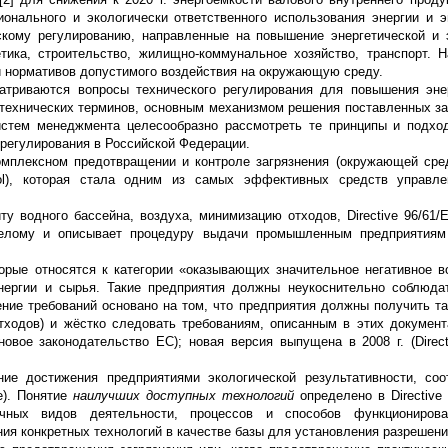
онального и экологически ответственного использования энергии и э
кому регулированию, направленные на повышение энергетической и 
тика, строительство, жилищно-коммунальное хозяйство, транспорт. 
и нормативов допустимого воздействия на окружающую среду.
атриваются вопросы технического регулирования для повышения эне
 технических терминов, основным механизмом решения поставленных з
истем менеджмента целесообразно рассмотреть те принципы и подхо
 регулирования в Российской Федерации.
мплексном предотвращении и контроле загрязнения (окружающей среды
control), которая стала одним из самых эффективных средств управ
у водного бассейна, воздуха, минимизацию отходов, Directive 96/61/
елому и описывает процедуру выдачи промышленным предприятиям
.
торые относятся к категории «оказывающих значительное негативное в
ергии и сырья. Такие предприятия должны неукоснительно соблюдат
ение требований основано на том, что предприятия должны получить т
ходов) и жёстко следовать требованиям, описанным в этих документ
овое законодательство ЕС); новая версия выпущена в 2008 г. (Direct
ание достижения предприятиями экологической результативности, со
e). Понятие
наилучших доступных технологий
определено в Directive
чных видов деятельности, процессов и способов функционирова
ия конкретных технологий в качестве базы для установления разрешени