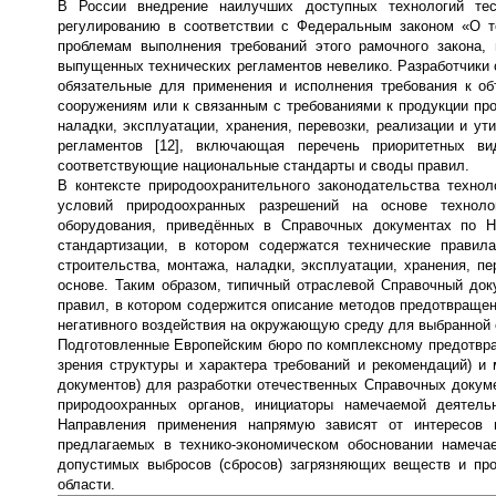
В России внедрение наилучших доступных технологий тесн
регулированию в соответствии с Федеральным законом «О те
проблемам выполнения требований этого рамочного закона,
выпущенных технических регламентов невелико. Разработчики
обязательные для применения и исполнения требования к объ
сооружениям или к связанным с требованиями к продукции про
наладки, эксплуатации, хранения, перевозки, реализации и ут
регламентов [12], включающая перечень приоритетных ви
соответствующие национальные стандарты и своды правил.
В контексте природоохранительного законодательства технол
условий природоохранных разрешений на основе технолог
оборудования, приведённых в Справочных документах по Н
стандартизации, в котором содержатся технические правила
строительства, монтажа, наладки, эксплуатации, хранения, п
основе. Таким образом, типичный отраслевой Справочный док
правил, в котором содержится описание методов предотвращен
негативного воздействия на окружающую среду для выбранной о
Подготовленные Европейским бюро по комплексному предотвра
зрения структуры и характера требований и рекомендаций) и
документов) для разработки отечественных Справочных докуме
природоохранных органов, инициаторы намечаемой деятель
Направления применения напрямую зависят от интересов 
предлагаемых в технико-экономическом обосновании намеча
допустимых выбросов (сбросов) загрязняющих веществ и пр
области.