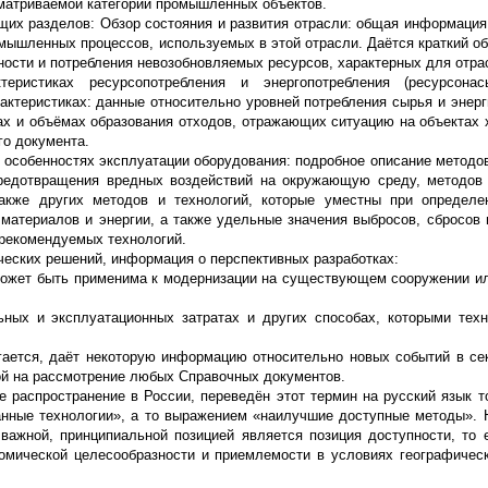
сматриваемой категории промышленных объектов.
щих разделов: Обзор состояния и развития отрасли: общая информация
ышленных процессов, используемых в этой отрасли. Даётся краткий об
ности и потребления невозобновляемых ресурсов, характерных для отра
еристиках ресурсопотребления и энергопотребления (ресурсона
актеристиках: данные относительно уровней потребления сырья и энерг
ах и объёмах образования отходов, отражающих ситуацию на объектах 
го документа.
 особенностях эксплуатации оборудования: подробное описание методов
предотвращения вредных воздействий на окружающую среду, методов
также других методов и технологий, которые уместны при определе
материалов и энергии, а также удельные значения выбросов, сбросов 
 рекомендуемых технологий.
ческих решений, информация о перспективных разработках:
а может быть применима к модернизации на существующем сооружении и
ьных и эксплуатационных затратах и других способах, которыми тех
гается, даёт некоторую информацию относительно новых событий в се
ой на рассмотрение любых Справочных документов.
е распространение в России, переведён этот термин на русский язык т
нные технологии», а то выражением «наилучшие доступные методы». 
важной, принципиальной позицией является позиция доступности, то 
мической целесообразности и приемлемости в условиях географическ