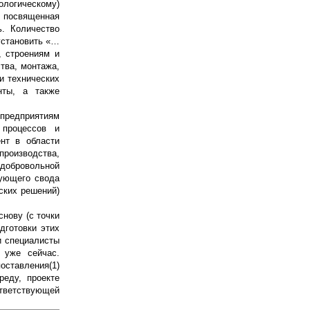
логическому)
, посвященная
ь. Количество
установить «…
, строениям и
тва, монтажа,
и технических
нты, а также
 предприятиям
 процессов и
нт в области
производства,
 добровольной
вующего свода
ских решений)
нову (с точки
дготовки этих
и специалисты
 уже сейчас.
ставления(1)
реду, проекте
ответствующей