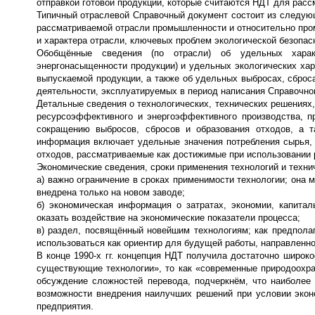
отправкой готовой продукции, которые считаются НДТ для рас
Типичный отраслевой Справочный документ состоит из следую
рассматриваемой отрасли промышленности и относительно пром
и характера отрасли, ключевых проблем экологической безопас
Обобщённые сведения (по отрасли) об удельных характ
энергонасыщенности продукции) и удельных экологических хар
выпускаемой продукции, а также об удельных выбросах, сброс
деятельности, эксплуатируемых в период написания Справочно
Детальные сведения о технологических, технических решениях,
ресурсоэффективного и энергоэффективного производства, 
сокращению выбросов, сбросов и образования отходов, а 
информация включает удельные значения потребления сырья, 
отходов, рассматриваемые как достижимые при использовании
Экономические сведения, сроки применения технологий и техни
а) важно ограничение в сроках применимости технологии; он
внедрена только на новом заводе;
б) экономическая информация о затратах, экономии, капитал
оказать воздействие на экономические показатели процесса;
в) раздел, посвящённый новейшим технологиям; как предпола
использоваться как ориентир для будущей работы, направленн
В конце 1990-х гг. концепция НДТ получила достаточно широко
существующие технологии», то как «современные природоохра
обсуждение сложностей перевода, подчеркнём, что наиболее 
возможности внедрения наилучших решений при условии эконо
предприятия.