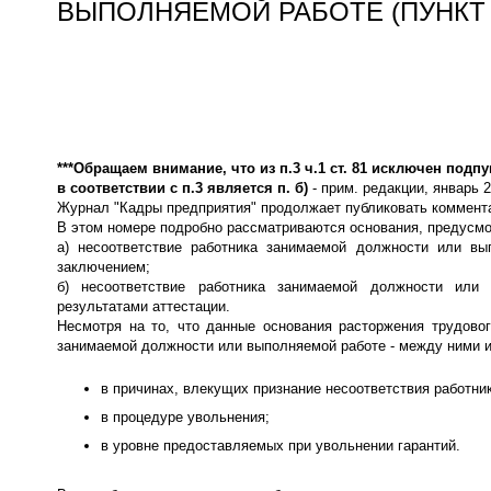
ВЫПОЛНЯЕМОЙ РАБОТЕ (ПУНКТ 3
***Обращаем внимание, что из п.3 ч.1 ст. 81 исключен подп
в соответствии с п.3 является п. б)
- прим. редакции, январь 
Журнал "Кадры предприятия" продолжает публиковать коммент
В этом номере подробно рассматриваются основания, предусмот
а) несоответствие работника занимаемой должности или вы
заключением;
б) несоответствие работника занимаемой должности или 
результатами аттестации.
Несмотря на то, что данные основания расторжения трудово
занимаемой должности или выполняемой работе - между ними и
в причинах, влекущих признание несоответствия работник
в процедуре увольнения;
в уровне предоставляемых при увольнении гарантий.