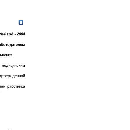
№4 год - 2004
работодателем
ьнения.
с медицинским
дтвержденной
ием работника
: