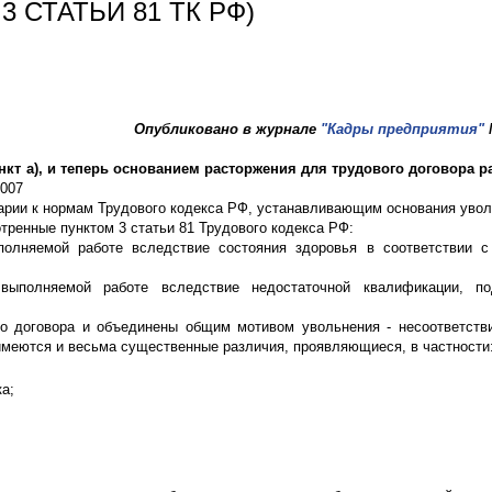
 СТАТЬИ 81 ТК РФ)
Опубликовано в журнале
"Кадры предприятия"
ункт а), и теперь основанием расторжения для трудового договора 
2007
арии к нормам Трудового кодекса РФ, устанавливающим основания увол
ренные пунктом 3 статьи 81 Трудового кодекса РФ:
полняемой работе вследствие состояния здоровья в соответствии 
выполняемой работе вследствие недостаточной квалификации, по
го договора и объединены общим мотивом увольнения - несоответств
меются и весьма существенные различия, проявляющиеся, в частности
а;