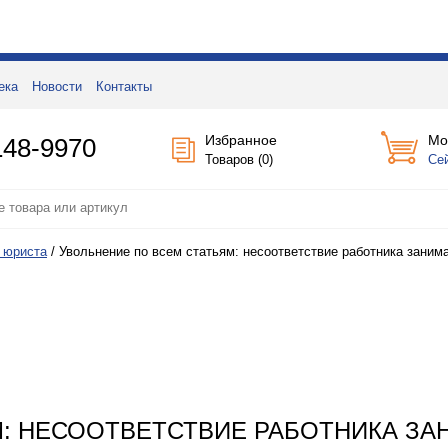
ека
Новости
Контакты
Избранное
Мо
148-9970
Товаров (
0
)
Се
 юриста
/
Увольнение по всем статьям: несоответствие работника заним
М: НЕСООТВЕТСТВИЕ РАБОТНИКА З