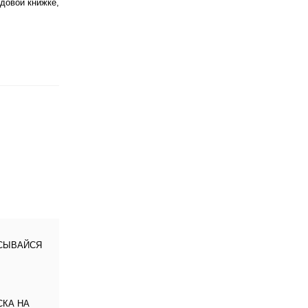
довой книжке,
СЫВАЙСЯ
КА НА