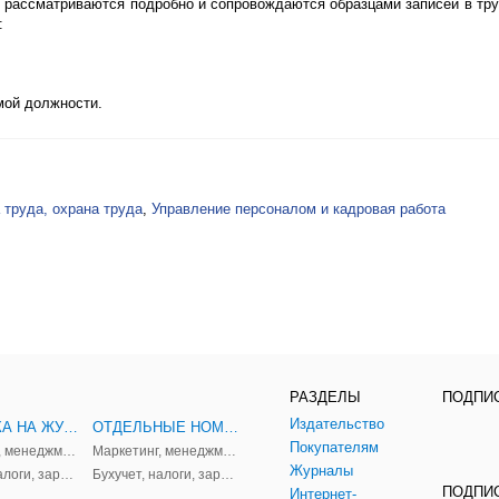
 рассматриваются подробно и сопровождаются образцами записей в тру
:
мой должности.
 труда, охрана труда
,
Управление персоналом и кадровая работа
РАЗДЕЛЫ
ПОДПИ
Издательство
ПОДПИСКА НА ЖУРНАЛЫ
ОТДЕЛЬНЫЕ НОМЕРА ЖУРНАЛОВ
Покупателям
Маркетинг, менеджмент
Маркетинг, менеджмент
Журналы
Бухучет, налоги, зарплата
Бухучет, налоги, зарплата
ПОДПИС
Интернет-