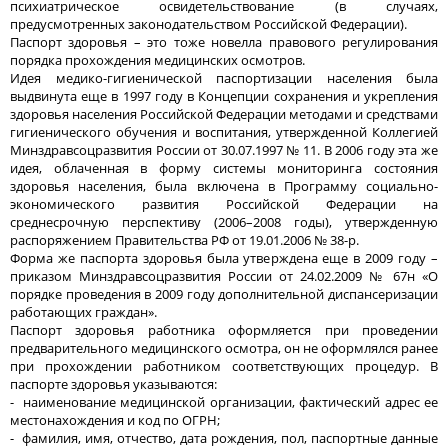
психиатрическое освидетельствование (в случаях,
предусмотренных законодательством Российской Федерации).
Паспорт здоровья – это тоже новелла правового регулирования
порядка прохождения медицинских осмотров.
Идея медико-гигиенической паспортизации населения была
выдвинута еще в 1997 году в Концепции сохранения и укрепления
здоровья населения Российской Федерации методами и средствами
гигиенического обучения и воспитания, утвержденной Коллегией
Минздравсоцразвития России от 30.07.1997 № 11. В 2006 году эта же
идея, облаченная в форму системы мониторинга состояния
здоровья населения, была включена в Программу социально-
экономического развития Российской Федерации на
среднесрочную перспективу (2006–2008 годы), утвержденную
распоряжением Правительства РФ от 19.01.2006 № 38-р.
Форма же паспорта здоровья была утверждена еще в 2009 году –
приказом Минздравсоцразвития России от 24.02.2009 № 67н «О
порядке проведения в 2009 году дополнительной диспансеризации
работающих граждан».
Паспорт здоровья работника оформляется при проведении
предварительного медицинского осмотра, он не оформлялся ранее
при прохождении работником соответствующих процедур. В
паспорте здоровья указываются:
- наименование медицинской организации, фактический адрес ее
местонахождения и код по ОГРН;
- фамилия, имя, отчество, дата рождения, пол, паспортные данные