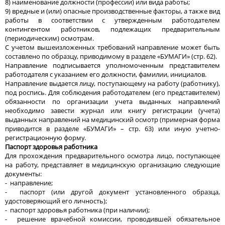
8) наименование должности (профессии) или вида работы;
9) вредные и (или) опасные производственные факторы, а также вид
работы в соответствии с утвержденным работодателем
контингентом работников, подлежащих предварительным
(периодическим) осмотрам.
С учетом вышеизложенных требований направление может быть
составлено по образцу, приводимому в разделе «БУМАГИ» (стр. 62).
Направление подписывается уполномоченным представителем
работодателя с указанием его должности, фамилии, инициалов.
Направление выдается лицу, поступающему на работу (работнику),
под роспись. Для соблюдения работодателем (его представителем)
обязанности по организации учета выданных направлений
необходимо завести журнал или книгу регистрации (учета)
выданных направлений на медицинский осмотр (примерная форма
приводится в разделе «БУМАГИ» – стр. 63) или иную учетно-
регистрационную форму.
Паспорт здоровья работника
Для прохождения предварительного осмотра лицо, поступающее
на работу, представляет в медицинскую организацию следующие
документы:
- направление;
- паспорт (или другой документ установленного образца,
удостоверяющий его личность);
- паспорт здоровья работника (при наличии);
- решение врачебной комиссии, проводившей обязательное