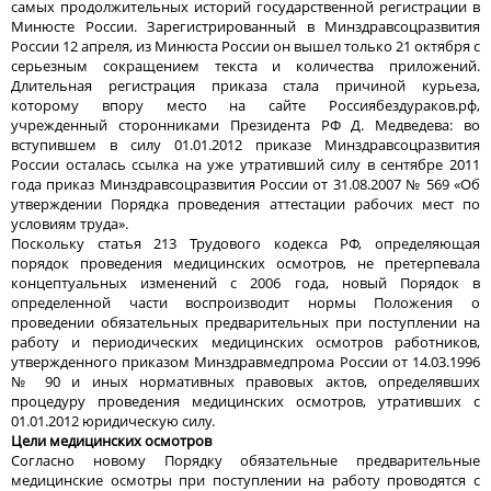
самых продолжительных историй государственной регистрации в
Минюсте России. Зарегистрированный в Минздравсоцразвития
России 12 апреля, из Минюста России он вышел только 21 октября с
серьезным сокращением текста и количества приложений.
Длительная регистрация приказа стала причиной курьеза,
которому впору место на сайте Россиябездураков.рф,
учрежденный сторонниками Президента РФ Д. Медведева: во
вступившем в силу 01.01.2012 приказе Минздравсоцразвития
России осталась ссылка на уже утративший силу в сентябре 2011
года приказ Минздравсоцразвития России от 31.08.2007 № 569 «Об
утверждении Порядка проведения аттестации рабочих мест по
условиям труда».
Поскольку статья 213 Трудового кодекса РФ, определяющая
порядок проведения медицинских осмотров, не претерпевала
концептуальных изменений с 2006 года, новый Порядок в
определенной части воспроизводит нормы Положения о
проведении обязательных предварительных при поступлении на
работу и периодических медицинских осмотров работников,
утвержденного приказом Минздравмедпрома России от 14.03.1996
№ 90 и иных нормативных правовых актов, определявших
процедуру проведения медицинских осмотров, утративших с
01.01.2012 юридическую силу.
Цели медицинских осмотров
Согласно новому Порядку обязательные предварительные
медицинские осмотры при поступлении на работу проводятся с