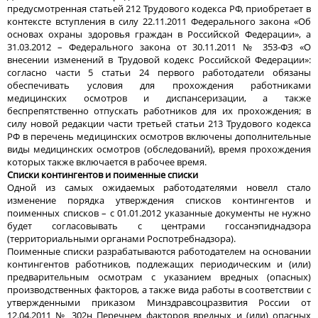
предусмотренная статьей 212 Трудового кодекса РФ, приобретает в
контексте вступления в силу 22.11.2011 Федерального закона «Об
основах охраны здоровья граждан в Российской Федерации», а
31.03.2012 – Федерального закона от 30.11.2011 № 353-ФЗ «О
внесении изменений в Трудовой кодекс Российской Федерации»:
согласно части 5 статьи 24 первого работодатели обязаны
обеспечивать условия для прохождения работниками
медицинских осмотров и диспансеризации, а также
беспрепятственно отпускать работников для их прохождения; в
силу новой редакции части третьей статьи 213 Трудового кодекса
РФ в перечень медицинских осмотров включены дополнительные
виды медицинских осмотров (обследований), время прохождения
которых также включается в рабочее время.
Списки контингентов и поименные списки
Одной из самых ожидаемых работодателями новелл стало
изменение порядка утверждения списков контингентов и
поименных списков – с 01.01.2012 указанные документы не нужно
будет согласовывать с центрами госсанэпиднадзора
(территориальными органами Роспотребнадзора).
Поименные списки разрабатываются работодателем на основании
контингентов работников, подлежащих периодическим и (или)
предварительным осмотрам с указанием вредных (опасных)
производственных факторов, а также вида работы в соответствии с
утвержденными приказом Минздравсоцразвития России от
12.04.2011 № 302н Перечнем факторов вредных и (или) опасных