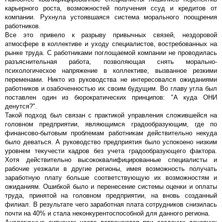
карьерного роста, возможностей получения ссуд и кредитов от
компании. Рухнула устоявшаяся система морального поощрения
работников.
Все это привело к разрыву привычных связей, нездоровой
атмосфере в коллективе и уходу специалистов, востребованных на
рынке труда. С работниками поглощаемой компании не проводилась
разъяснительная работа, позволяющая снять морально-
психологическое напряжение в коллективе, вызванное резкими
переменами. Никто из руководства не интересовался ожиданиями
работников и озабоченностью их своим будущим. Во главу угла был
поставлен один из бюрократических принципов: "А куда ОНИ
денутся?".
Такой подход был связан с практикой управления сложившейся на
головном предприятии, являющимся градообразующим, где по
финансово-бытовым проблемам работникам действительно некуда
было деваться. А руководство предприятия было успокоено низким
уровнем текучести кадров без учета градообразующего фактора.
Хотя действительно высококвалифицированные специалисты и
рабочие уезжали в другие регионы, имея возможность получать
заработную плату больше соответствующую их возможностям и
ожиданиям. Ошибкой было и перенесение системы оценки и оплаты
труда, принятой на головном предприятии, на вновь созданный
филиал. В результате чего заработная плата сотрудников снизилась
почти на 40% и стала неконкурентоспособной для данного региона.