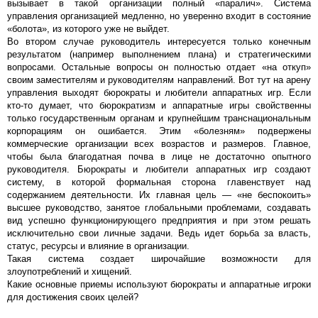
вызывает в такой организации полный «паралич». Система
управления организацией медленно, но уверенно входит в состояние
«болота», из которого уже не выйдет.
Во втором случае руководитель интересуется только конечным
результатом (например выполнением плана) и стратегическими
вопросами. Остальные вопросы он полностью отдает «на откуп»
своим заместителям и руководителям направлений. Вот тут на арену
управления выходят бюрократы и любители аппаратных игр. Если
кто-то думает, что бюрократизм и аппаратные игры свойственны
только государственным органам и крупнейшим транснациональным
корпорациям он ошибается. Этим «болезням» подвержены
коммерческие организации всех возрастов и размеров. Главное,
чтобы была благодатная почва в лице не достаточно опытного
руководителя. Бюрократы и любители аппаратных игр создают
систему, в которой формальная сторона главенствует над
содержанием деятельности. Их главная цель — «не беспокоить»
высшее руководство, занятое глобальными проблемами, создавать
вид успешно функционирующего предприятия и при этом решать
исключительно свои личные задачи. Ведь идет борьба за власть,
статус, ресурсы и влияние в организации.
Такая система создает широчайшие возможности для
злоупотреблений и хищений.
Какие основные приемы используют бюрократы и аппаратные игроки
для достижения своих целей?