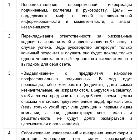
1.
Непредоставление своевременной информации
подчиненным, коллегам и руководству. Цель —
поддерживать миф о своей исключительной
информированности и компетентности, а значит
незаменимости.
2.
Перекладывание ответственности за рискованные
задания на исполнителей и приписывание себе заслуг в
случае успеха. Ведь руководство интересует только
конечный результат и слушать оно будет доклад только
одного человека, который сделает его исключительно в
выгодном для себя свете.
3.
«Выдавливание» с предприятия наиболее
профессиональных подчиненных. В ход идут
провокации, сбор компромата (недочеты, даже самые
незначительные, не исправляются, а берутся на заметку,
чтобы затем предъявить в «удобное» время целым
списком и в сильно преувеличенном виде), прямая ложь
(ведь только узкий круг лиц допущен к первым лицам
компании, а они, демонстрируя свою власть и
решительность, не будут долго разбираться и
церемониться с оргвыводами).
4.
Саботирование нововведений и внедрения новых форм и
методов управления под видом чрезвычайной