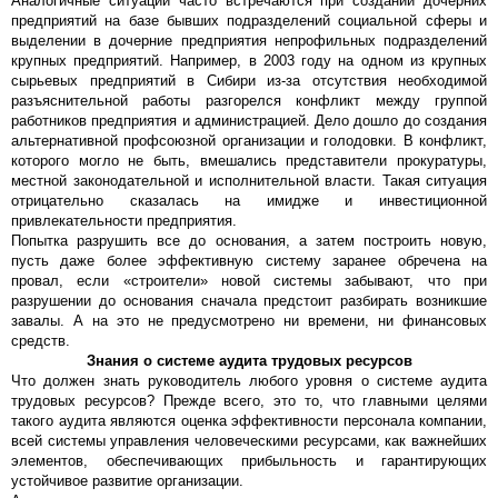
Аналогичные ситуации часто встречаются при создании дочерних
предприятий на базе бывших подразделений социальной сферы и
выделении в дочерние предприятия непрофильных подразделений
крупных предприятий. Например, в 2003 году на одном из крупных
сырьевых предприятий в Сибири из-за отсутствия необходимой
разъяснительной работы разгорелся конфликт между группой
работников предприятия и администрацией. Дело дошло до создания
альтернативной профсоюзной организации и голодовки. В конфликт,
которого могло не быть, вмешались представители прокуратуры,
местной законодательной и исполнительной власти. Такая ситуация
отрицательно сказалась на имидже и инвестиционной
привлекательности предприятия.
Попытка разрушить все до основания, а затем построить новую,
пусть даже более эффективную систему заранее обречена на
провал, если «строители» новой системы забывают, что при
разрушении до основания сначала предстоит разбирать возникшие
завалы. А на это не предусмотрено ни времени, ни финансовых
средств.
Знания о системе аудита трудовых ресурсов
Что должен знать руководитель любого уровня о системе аудита
трудовых ресурсов? Прежде всего, это то, что главными целями
такого аудита являются оценка эффективности персонала компании,
всей системы управления человеческими ресурсами, как важнейших
элементов, обеспечивающих прибыльность и гарантирующих
устойчивое развитие организации.