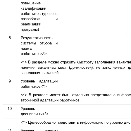
повышение
квалификации
работников (уровень
разработки и
реализации
программ)
8
Результативность
системы отбора и
найма
работников<*>
<*> В разделе можно отразить быстроту заполнения вакантн
наличия вакантных мест (должностей), не заполненных д
заполнения вакансий.
9
Уровень адаптации
работников<*>
<*> В разделе может быть отдельно представлена информа
вторичной адаптации работников.
10
Уровень
дисциплины<*>
<*> Целесообразно представить информацию по уровню дис
11
Уровень оплаты