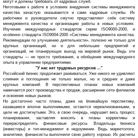
могут и должны требовать от кадровых служб.
Неготовыми к работе в условиях внедрения системы менеджмента
качества зачастую оказываются и сами кадровые службы. Их
работники и руководители смутно представляют себе систему
менеджмента качества и организацию работы в новых условиях.
Изучение международных стандартов серии ISO9000-2000, и
особенно стандарта ISO9004-2000 «Системы менеджмента качества.
Рекомендации по улучшению деятельности», полезно не только для
крупных организаций, но и для небольших предприятий и
организаций, не планирующих выход на мировой рынок. Ведь эти
стандарты — не просто требования, а обобщение международного
опыта в управлении предприятиями.
"У нас нет трудовых ресурсов ..."
Российский бизнес продолжает развиваться. Уже никого не удивляют
слияния и поглощения не только малых, но и средних и даже
крупных компаний. В перспективных планах новых компаний
намечается рост производства и продаж, расширение сети филиалов
и освоение новых рынков.
Но достаточно часто планы, даже на ближайшую перспективу,
казавшиеся вполне выполнимыми, остаются нереализованными, а
цели не достигнутыми. Это, в свою очередь, нарушает весь процесс
планирования, заставляя вносить в планы коррективы и
перераспределять финансовые ресурсы. Владельцы бизнеса
(инвесторы) и топ-менеджмент в недоумении. Ведь маркетологи,
аналитики, финансисты выполнили свою работу хорошо. Их расчеты