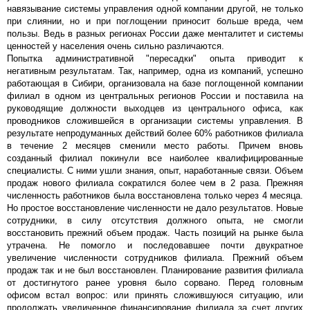
навязывание системы управления одной компании другой, не только
при слиянии, но и при поглощении приносит больше вреда, чем
пользы. Ведь в разных регионах России даже менталитет и системы
ценностей у населения очень сильно различаются.
Попытка административной "пересадки" опыта приводит к
негативным результатам. Так, например, одна из компаний, успешно
работающая в Сибири, организовала на базе поглощенной компании
филиал в одном из центральных регионов России и поставила на
руководящие должности выходцев из центрального офиса, как
проводников сложившейся в организации системы управления. В
результате непродуманных действий более 60% работников филиала
в течение 2 месяцев сменили место работы. Причем вновь
созданный филиал покинули все наиболее квалифицированные
специалисты. С ними ушли знания, опыт, наработанные связи. Объем
продаж нового филиала сократился более чем в 2 раза. Прежняя
численность работников была восстановлена только через 4 месяца.
Но простое восстановление численности не дало результатов. Новые
сотрудники, в силу отсутствия должного опыта, не смогли
восстановить прежний объем продаж. Часть позиций на рынке была
утрачена. Не помогло и последовавшее почти двукратное
увеличение численности сотрудников филиала. Прежний объем
продаж так и не был восстановлен. Планирование развития филиала
от достигнутого ранее уровня было сорвано. Перед головным
офисом встал вопрос: или принять сложившуюся ситуацию, или
продолжать увеличенное финансирование филиала за счет других