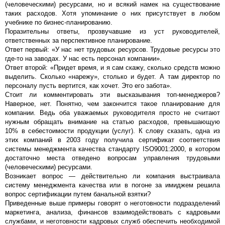
(человеческими) ресурсами, но и всякий намек на существование
таких расходов. Хотя упоминание о них присутствует в любом
учебнике по бизнес-планированию.
Поразительны ответы, прозвучавшие из уст руководителей,
ответственных за перспективное планирование.
Ответ первый: «У нас нет трудовых ресурсов. Трудовые ресурсы это
где-то на заводах. У нас есть персонал компании».
Ответ второй: «Придет время, и я сам скажу, сколько средств можно
выделить. Сколько «нарежу», столько и будет. А там директор по
персоналу пусть вертится, как хочет. Это его забота».
Стоит ли комментировать эти высказывания топ-менеджеров?
Наверное, нет. Понятно, чем закончится такое планирование для
компании. Ведь оба уважаемых руководителя просто не считают
нужным обращать внимание на статью расходов, превышающую
10% в себестоимости продукции (услуг). К слову сказать, одна из
этих компаний в 2003 году получила сертификат соответствия
системы менеджмента качества стандарту ISO9001:2000, в котором
достаточно места отведено вопросам управления трудовыми
(человеческими) ресурсами.
Возникает вопрос — действительно ли компания выстраивала
систему менеджмента качества или в погоне за имиджем решила
вопрос сертификации путем банальной взятки?
Приведенные выше примеры говорят о неготовности подразделений
маркетинга, анализа, финансов взаимодействовать с кадровыми
службами, и неготовности кадровых служб обеспечить необходимой