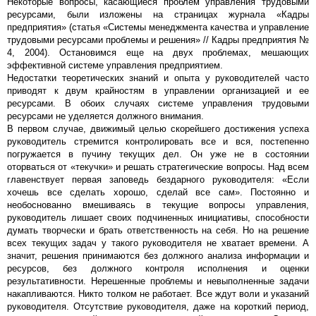
Некоторые вопросы, касающиеся проблем управления трудовыми
ресурсами, были изложены на страницах журнала «Кадры
предприятия» (статья «Системы менеджмента качества и управление
трудовыми ресурсами проблемы и решения» // Кадры предприятия №
4, 2004). Остановимся еще на двух проблемах, мешающих
эффективной системе управления предприятием.
Недостатки теоретических знаний и опыта у руководителей часто
приводят к двум крайностям в управлении организацией и ее
ресурсами. В обоих случаях системе управления трудовыми
ресурсами не уделяется должного внимания.
В первом случае, движимый целью скорейшего достижения успеха
руководитель стремится контролировать все и вся, постепенно
погружается в пучину текущих дел. Он уже не в состоянии
оторваться от «текучки» и решать стратегические вопросы. Над всем
главенствует первая заповедь бездарного руководителя: «Если
хочешь все сделать хорошо, сделай все сам». Постоянно и
необоснованно вмешиваясь в текущие вопросы управления,
руководитель лишает своих подчиненных инициативы, способности
думать творчески и брать ответственность на себя. Но на решение
всех текущих задач у такого руководителя не хватает времени. А
значит, решения принимаются без должного анализа информации и
ресурсов, без должного контроля исполнения и оценки
результативности. Нерешенные проблемы и невыполненные задачи
накапливаются. Никто толком не работает. Все ждут воли и указаний
руководителя. Отсутствие руководителя, даже на короткий период,