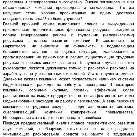
проверены и перепроверены многократно. Оценка поглощаемых или
объединяемых компаний произведена и согласована. Что же
нарушает столь хорошо просчитанные не одним десятком
специалистов планы? Что было упущено?
Главной причиной срыва выполнения планов и вынужденным
привлечением дополнительных финансовых ресурсов послужило
полное игнорирование работы с трудовыми (человеческими)
ресурсами в планах развития компаний. К сожалению, ни
маркетологи, ни аналитики, ни финансисты в подавляющем
большинстве случаев при оценке ситуации, планировании и
прогнозировании не принимают в расчет существующие трудовые
ресурсы и перспективы их развития. В лучшем случае на стол
руководства ложатся документы только с расчетами расходов на
заработную плату и налоговых отчислений. И это в лучшем случае.
Далеко не каждая компания может похвастаться наличием системы
бюджетирования расходов на работу с персоналом. В некоторых
компаниях, особенно крупных, созданы эффектные, более
рассчитанные на имидж предприятия, но не эффективные системы
бюджетирования расходов на работу с персоналом. А ведь персонал
компании, ее трудовые ресурсы — один из элементов системы,
обеспечивающей компании конкурентные преимущества.
Игнорирование этого фактора и приводит к ошибкам.
Проводя предварительный анализ планов перспективного развития
двух компаний, я обнаружил отсутствие не только разделов,
учитывающих расходование средств на работу с трудовыми