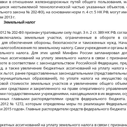
авки в отношении железнодорожных путей общего пользования, м
щихся неотъемлемой технологической частью указанных объектов, 
льного закона № 202-ФЗ), на основании норм п. 4 ст. 5 НК РФ, могут 
м 2013 г.
Земельный налог
12 № 202-ФЗ признан утратившим силу подп. 3 п. 2 ст. 389 НК РФ, сог
ключались земельные участки, ограниченные в обороте в соо
 для обеспечения обороны, безопасности и таможенных нужд. Начин
налогообложения по земельному налогу. Сами учреждения и органы 
ельного налога. Для этих целей Минфин России запланировал до
тных ассигнований на уплату земельного налога в связи с призна
оте в соответствии с законодательством Российской Федерации, пр
д, а также увеличение бюджетных ассигнований на уплату налога 
ых льгот, ранее предоставленных законодательными (представительн
 (муниципальных образований), по уплате налога на имущество о
тровой стоимости земельных участков и увеличением общего объем
ыми средствами и закрепленного на праве оперативного управления
ыми государственными учреждениями, находящимися в их ведении, о
нных главными распорядителями средств федерального бюджета.
12.2012 № 1272, которым определены меры по реализации Федеральн
 и 2015 годов». Главные распорядители средств федерального бюджета
джетных ассигнований на уплату земельного налога в связи с призна