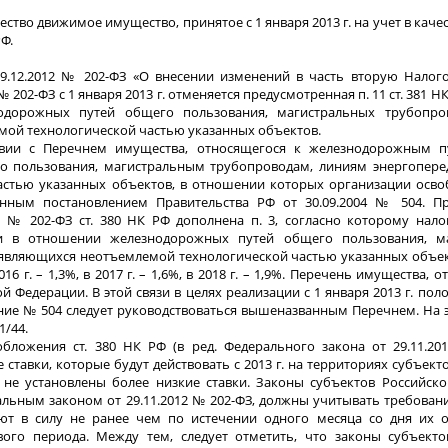
ство движимое имущество, принятое с 1 января 2013 г. на учет в каче
РФ.
 29.12.2012 № 202-ФЗ «О внесении изменений в часть вторую Налог
№ 202-ФЗ с 1 января 2013 г. отменяется предусмотренная п. 11 ст. 381 Н
дорожных путей общего пользования, магистральных трубопро
мой технологической частью указанных объектов.
ствии с Перечнем имущества, относящегося к железнодорожным 
 пользования, магистральным трубопроводам, линиям энергоперед
стью указанных объектов, в отношении которых организации осво
нным постановлением Правительства РФ от 30.09.2004 № 504. П
а № 202-ФЗ ст. 380 НК РФ дополнена п. 3, согласно которому нало
и в отношении железнодорожных путей общего пользования, м
 являющихся неотъемлемой технологической частью указанных объек
 2016 г. – 1,3%, в 2017 г. – 1,6%, в 2018 г. – 1,9%. Перечень имущества, 
Федерации. В этой связи в целях реализации с 1 января 2013 г. полож
ление № 504 следует руководствоваться вышеназванным Перечнем. На
1/44.
ложения ст. 380 НК РФ (в ред. Федерального закона от 29.11.20
ставки, которые будут действовать с 2013 г. на территориях субъект
 не установлены более низкие ставки. Законы субъектов Российско
льным законом от 29.11.2012 № 202-ФЗ, должны учитывать требования
ают в силу не ранее чем по истечении одного месяца со дня их 
ого периода. Между тем, следует отметить, что законы субъекто