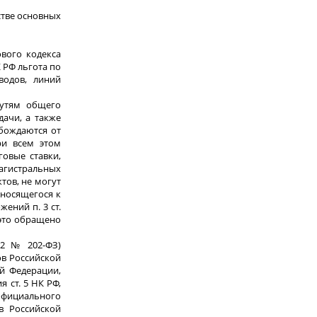
стве основных
ового кодекса
К РФ льгота по
водов, линий
путям общего
ачи, а также
бождаются от
ри всем этом
говые ставки,
агистральных
тов, не могут
относящегося к
ений п. 3 ст.
 это обращено
12 № 202-ФЗ)
ов Российской
й Федерации,
 ст. 5 НК РФ,
официального
в Российской