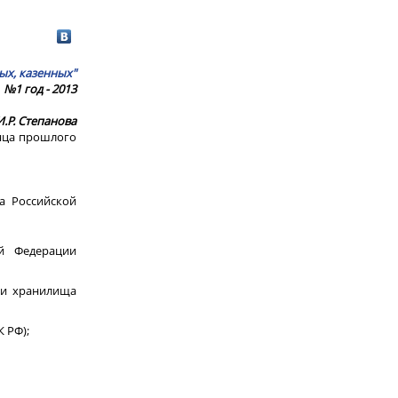
ых, казенных"
№1 год - 2013
И.Р. Степанова
онца прошлого
а Российской
ой Федерации
 и хранилища
К РФ);