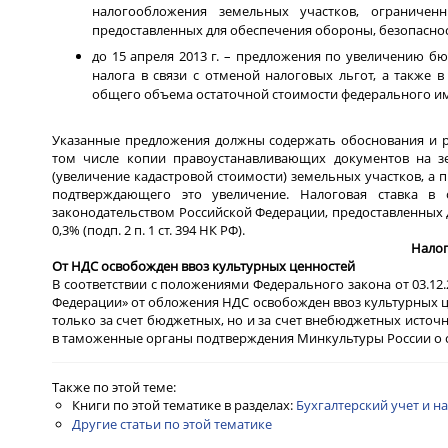
налогообложения земельных участков, ограниченн
предоставленных для обеспечения обороны, безопасно
до 15 апреля 2013 г. – предложения по увеличению б
налога в связи с отменой налоговых льгот, а также 
общего объема остаточной стоимости федерального и
Указанные предложения должны содержать обоснования и р
том числе копии правоустанавливающих документов на з
(увеличение кадастровой стоимости) земельных участков, а
подтверждающего это увеличение. Налоговая ставка в 
законодательством Российской Федерации, предоставленных
0,3% (подп. 2 п. 1 ст. 394 НК РФ).
Налог
От НДС освобожден ввоз культурных ценностей
В соответствии с положениями Федерального закона от 03.12.
Федерации» от обложения НДС освобожден ввоз культурных
только за счет бюджетных, но и за счет внебюджетных источ
в таможенные органы подтверждения Минкультуры России о с
Также по этой теме:
Книги по этой тематике в разделах:
Бухгалтерский учет и н
Другие статьи по этой тематике