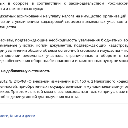
ых в обороте в соответствии с законодательством Российско
сти и таможенных нужд;
юджетных ассигнований на уплату налога на имущество организаций
в связи с увеличением кадастровой стоимости земельных участков 
мущества.
асчеты, подтверждающие необходимость увеличения бюджетных асс
емельные участки, копии документов, подтверждающих кадастров
 при увеличении общего объема остаточной стоимости имущества – к
отношении земельных участков, ограниченных в обороте в со
 для обеспечения обороны, безопасности и таможенных нужд, не мо
 на добавленную стоимость
2012 № 245-ФЗ «О внесении изменений в ст. 150 ч. 2 Налогового кодек
 ценностей, приобретенных государственными и муниципальными учр
ников. При этом льготой можно воспользоваться только при условии 
облюдении условий для получения льготы.
алоги
,
Книги и диски