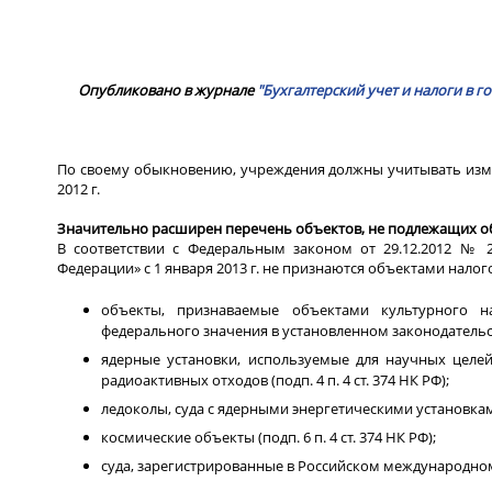
Опубликовано в журнале
"Бухгалтерский учет и налоги в
По своему обыкновению, учреждения должны учитывать измен
2012 г.
Значительно расширен перечень объектов, не подлежащих 
В соответствии с Федеральным законом от 29.12.2012 № 
Федерации» с 1 января 2013 г. не признаются объектами налого
объекты, признаваемые объектами культурного н
федерального значения в установленном законодательств
ядерные установки, используемые для научных целе
радиоактивных отходов (подп. 4 п. 4 ст. 374 НК РФ);
ледоколы, суда с ядерными энергетическими установками 
космические объекты (подп. 6 п. 4 ст. 374 НК РФ);
суда, зарегистрированные в Российском международном ре