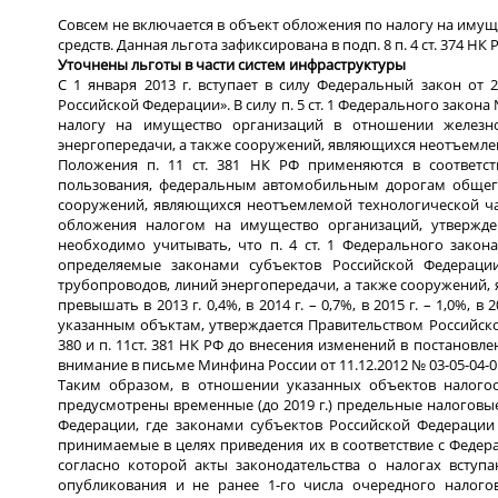
Совсем не включается в объект обложения по налогу на имуще
средств. Данная льгота зафиксирована в подп. 8 п. 4 ст. 374 НК 
Уточнены льготы в части систем инфраструктуры
С 1 января 2013 г. вступает в силу Федеральный закон от
Российской Федерации». В силу п. 5 ст. 1 Федерального закона 
налогу на имущество организаций в отношении железно
энергопередачи, а также сооружений, являющихся неотъемле
Положения п. 11 ст. 381 НК РФ применяются в соответ
пользования, федеральным автомобильным дорогам общего
сооружений, являющихся неотъемлемой технологической ча
обложения налогом на имущество организаций, утвержде
необходимо учитывать, что п. 4 ст. 1 Федерального закон
определяемые законами субъектов Российской Федераци
трубопроводов, линий энергопередачи, а также сооружений,
превышать в 2013 г. 0,4%, в 2014 г. – 0,7%, в 2015 г. – 1,0%, в
указанным объктам, утверждается Правительством Российской 
380 и п. 11ст. 381 НК РФ до внесения изменений в постанов
внимание в письме Минфина России от 11.12.2012 № 03-05-04-0
Таким образом, в отношении указанных объектов налогооб
предусмотрены временные (до 2019 г.) предельные налоговые 
Федерации, где законами субъектов Российской Федерации
принимаемые в целях приведения их в соответствие с Федера
согласно которой акты законодательства о налогах вступ
опубликования и не ранее 1-го числа очередного налогов