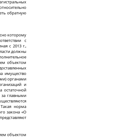
агистральных
относительно
иметь обратную
ласно которому
тветствии с
ая с 2013 г.,
власти должны
полнительное
нием объектом
едоставленных
на имущество
ыми) органами
рганизаций и
а остаточной
 за главными
существляются
 Такая норма
ого закона «О
 представляют
нием объектом