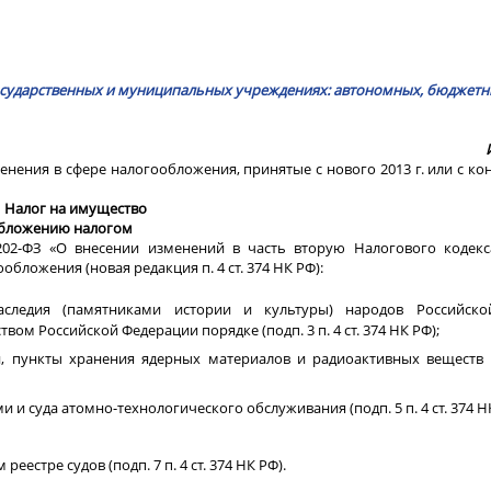
 государственных и муниципальных учреждениях: автономных, бюджетн
ения в сфере налогообложения, принятые с нового 2013 г. или с к
Налог на имущество
обложению налогом
202-ФЗ «О внесении изменений в часть вторую Налогового кодекс
обложения (новая редакция п. 4 ст. 374 НК РФ):
аследия (памятниками истории и культуры) народов Российск
ом Российской Федерации порядке (подп. 3 п. 4 ст. 374 НК РФ);
й, пункты хранения ядерных материалов и радиоактивных веществ
и суда атомно-технологического обслуживания (подп. 5 п. 4 ст. 374 Н
естре судов (подп. 7 п. 4 ст. 374 НК РФ).