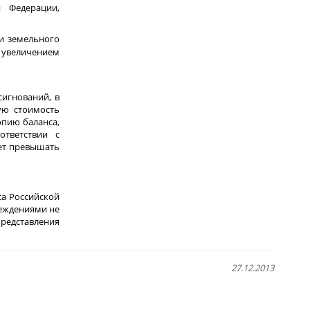
й Федерации,
 и земельного
и увеличением
игнований, в
ую стоимость
опию баланса,
ответствии с
жет превышать
са Российской
еждениями не
представления
27.12.2013