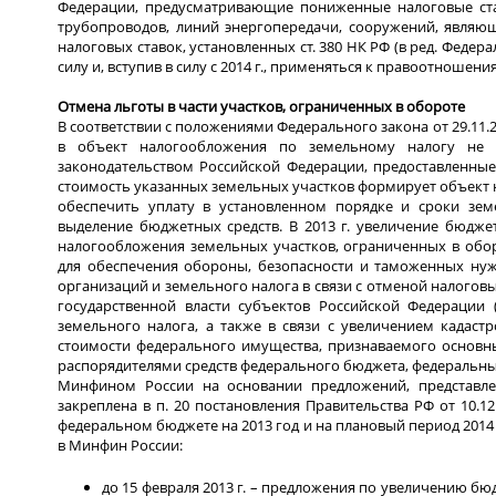
Федерации, предусматривающие пониженные налоговые ст
трубопроводов, линий энергопередачи, сооружений, являю
налоговых ставок, установленных ст. 380 НК РФ (в ред. Федера
силу и, вступив в силу с 2014 г., применяться к правоотношения
Отмена льготы в части участков, ограниченных в обороте
В соответствии с положениями Федерального закона от 29.11.20
в объект налогообложения по земельному налогу не в
законодательством Российской Федерации, предоставленные
стоимость указанных земельных участков формирует объект 
обеспечить уплату в установленном порядке и сроки зем
выделение бюджетных средств. В 2013 г. увеличение бюдже
налогообложения земельных участков, ограниченных в обор
для обеспечения обороны, безопасности и таможенных нуж
организаций и земельного налога в связи с отменой налогов
государственной власти субъектов Российской Федерации
земельного налога, а также в связи с увеличением кадас
стоимости федерального имущества, признаваемого основн
распорядителями средств федерального бюджета, федеральн
Минфином России на основании предложений, представле
закреплена в п. 20 постановления Правительства РФ от 10.
федеральном бюджете на 2013 год и на плановый период 2014
в Минфин России:
до 15 февраля 2013 г. – предложения по увеличению бю