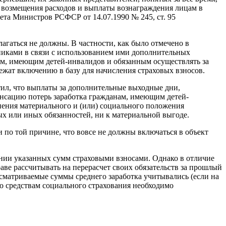
ах возмещения расходов и выплаты вознаграждения лицам в
вета Министров РСФСР от 14.07.1990 № 245, ст. 95
лагаться не должны. В частности, как было отмечено в
никами в связи с использованием ими дополнительных
ам, имеющим детей-инвалидов и обязанным осуществлять за
ежат включению в базу для начисления страховых взносов.
тил, что выплаты за дополнительные выходные дни,
енсацию потерь заработка гражданам, имеющим детей-
ения материального и (или) социального положения
ых или иных обязанностей, ни к материальной выгоде.
по той причине, что вовсе не должны включаться в объект
нии указанных сумм страховыми взносами. Однако в отличие
аве рассчитывать на перерасчет своих обязательств за прошлый
ссматриваемые суммы среднего заработка учитывались (если на
о средствам социального страхования необходимо