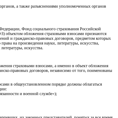
 органов, а также разъяснениями уполномоченных органов
й Федерации, Фонд социального страхования Российской
-ФЗ) объектом обложения страховыми взносами признаются
шений и гражданско-правовых договоров, предметом которых
 права на произведения науки, литературы, искусства,
литературы, искусства.
ложения страховыми взносами, а именно в объект обложения
нско-правовых договоров, независимо от того, поименованы
носами в общеустановленном порядке должны облагаться
ции:
бязанности и военной службе»);
терпевших, их законных представителей, понятых за все время,