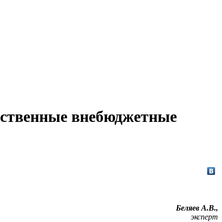
арственные внебюджетные
Беляев А.В.,
эксперт