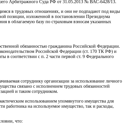
сшего Арбитражного Суда РФ от 31.05.2013 № ВАС-6428/13.
имся в трудовых отношениях, и они не подпадают под виды
овой позиции, изложенной в постановлении Президиума
ния в облагаемую базу по страховым взносам указанных
арственной обязанностью гражданина Российской Федерации.
аконодательством Российской Федерации (ст. 170 ТК РФ) и
 в соответствии с п. 2 части первой ст. 9 Федерального
ачиваемая сотруднику организации за использование личного
ущества связано с исполнением трудовых обязанностей
изацией и таким сотрудником.
 фактическим использованием упомянутого имущества для
и работника на используемое имущество, так и расходы,
ловии, что: