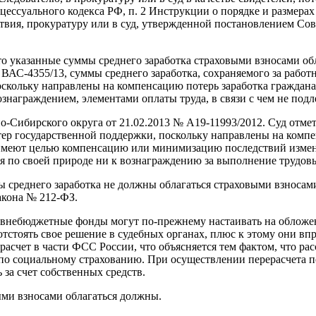
роцессуального кодекса РФ, п. 2 Инструкции о порядке и размер
ствия, прокуратуру или в суд, утвержденной постановлением Со
что указанные суммы среднего заработка страховыми взносами об
АС-4355/13, суммы среднего заработка, сохраняемого за работ
оскольку направлены на компенсацию потерь заработка граждан
награждением, элементами оплаты труда, в связи с чем не подл
-Сибирского округа от 21.02.2013 № А19-11993/2012. Суд отме
ктер государственной поддержки, поскольку направлены на комп
 имеют целью компенсацию или минимизацию последствий измен
ся по своей природе ни к вознаграждению за выполнение трудов
реднего заработка не должны облагаться страховыми взносами 
закона № 212-ФЗ.
 внебюджетные фонды могут по-прежнему настаивать на обложе
тстоять свое решение в судебных органах, плюс к этому они впр
расчет в части ФСС России, что объясняется тем фактом, что ра
по социальному страхованию. При осуществлении перерасчета п
за счет собственных средств.
выми взносами облагаться должны.