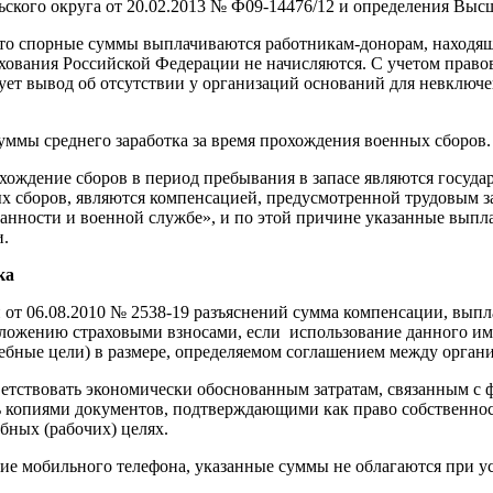
льского округа от 20.02.2013 № Ф09-14476/12 и определения Вы
что спорные суммы выплачиваются работникам-донорам, находящ
ахования Российской Федерации не начисляются. С учетом прав
ует вывод об отсутствии у организаций оснований для невключе
ммы среднего заработка за время прохождения военных сборов.
хождение сборов в период пребывания в запасе являются госуд
х сборов, являются компенсацией, предусмотренной трудовым з
нности и военной службе», и по этой причине указанные выплаты
и.
ка
от 06.08.2010 № 2538-19 разъяснений сумма компенсации, выпл
бложению страховыми взносами, если использование данного им
жебные цели) в размере, определяемом соглашением между орган
ветствовать экономически обоснованным затратам, связанным с
ь копиями документов, подтверждающими как право собственност
бных (рабочих) целях.
е мобильного телефона, указанные суммы не облагаются при ус