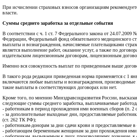
При исчислении страховых взносов организациям рекомендует
власти.
Суммы среднего заработка за отдельные события
В соответствии с ч. 1 ст. 7 Федерального закона от 24.07.20
Федерации, Федеральный фонд обязательного медицинского стр
выплаты и вознаграждения, начисляемые плательщиками страх
является выполнение работ, оказание услуг, а также по догово
издательским лицензионным договорам, лицензионным договора
Именно вся совокупность выплат по приведенным выше догово
В такого рода редакции приведенная норма применяется с 1 ян
включаются любые выплаты и вознаграждения, производимые в
такие выплаты в соответствующих договорах или нет.
Кроме того, по мнению Минздравсоцразвития России, высказанн
следующие суммы среднего заработка, выплачиваемые работода
- работникам в период прохождения ими военных сборов (п. 2 
- за дополнительные выходные дни, предоставляемые работник
(ст. 262 ТК РФ);
- работникам-донорам за дни сдачи крови и предоставляемые в с
- работающим беременным женщинам за дни прохождения ими о
- работникам, вызываемым к лицу, производящему дознание, к с