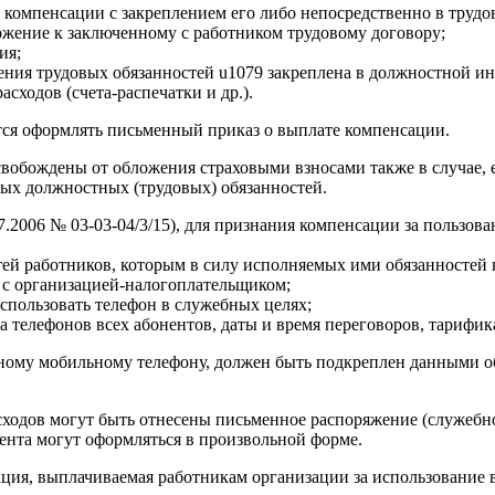
 компенсации с закреплением его либо непосредственно в трудо
ожение к заключенному с работником трудовому договору;
ия;
нения трудовых обязанностей u1079 закреплена в должностной и
сходов (счета-распечатки и др.).
тся оформлять письменный приказ о выплате компенсации.
свобождены от обложения страховыми взносами также в случае, 
мых должностных (трудовых) обязанностей.
7.2006 № 03-03-04/3/15), для признания компенсации за польз
ей работников, которым в силу исполняемых ими обязанностей 
о с организацией-налогоплательщиком;
спользовать телефон в служебных целях;
а телефонов всех абонентов, даты и время переговоров, тарифи
ному мобильному телефону, должен быть подкреплен данными об
ходов могут быть отнесены письменное распоряжение (служебное 
ента могут оформляться в произвольной форме.
ация, выплачиваемая работникам организации за использование 