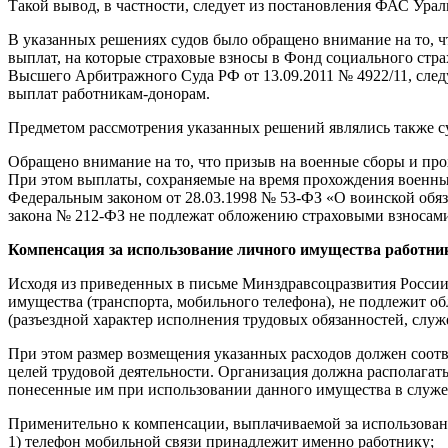
Такой вывод, в частности, следует из постановления ФАС Ура
В указанных решениях судов было обращено внимание на то, 
выплат, на которые страховые взносы в Фонд социального стр
Высшего Арбитражного Суда РФ от 13.09.2011 № 4922/11, след
выплат работникам-донорам.
Предметом рассмотрения указанных решений являлись также су
Обращено внимание на то, что призыв на военные сборы и про
При этом выплаты, сохраняемые на время прохождения военны
Федеральным законом от 28.03.1998 № 53-ФЗ «О воинской обяза
закона № 212-ФЗ не подлежат обложению страховыми взносам
Компенсация за использование личного имущества работни
Исходя из приведенных в письме Минздравсоцразвития России 
имущества (транспорта, мобильного телефона), не подлежит о
(разъездной характер исполнения трудовых обязанностей, слу
При этом размер возмещения указанных расходов должен соот
целей трудовой деятельности. Организация должна располагат
понесенные им при использовании данного имущества в служе
Применительно к компенсации, выплачиваемой за использовани
1) телефон мобильной связи принадлежит именно работнику;