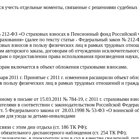
ся учесть отдельные моменты, связанные с решениями судебных
09 № 212-ФЗ «О страховых взносах в Пенсионный фонд Российско
ахования» (далее по тексту статьи - Федеральный закон № 212
овых взносов в пользу физических лиц в рамках трудовых отно
рам авторского заказа, договорам об отчуждении исключительного
м о предоставлении права использования произведения науки, 
рам включается в объект обложения страховыми взносами.
варя 2011 г. Принятые с 2011 г. изменения расширили объект об
 пользу физических лиц в рамках трудовых отношений и гражда
ому в письме от 15.03.2011 № 784-19, с 2011 г. страховыми вз
телями в соответствии с законодательством Российской Федера
ст. 5 Федерального закона от 28.03.1998 № 53-ФЗ «О воинской о
ам для ухода за детьми-инвалидами
вязи с этим дни отдыха (ст. 186 ТК РФ);
бязательного диспансерного наблюдения (ст. 254 ТК РФ);
ледователю, в прокуратуру или в суд в качестве свидетелей, по