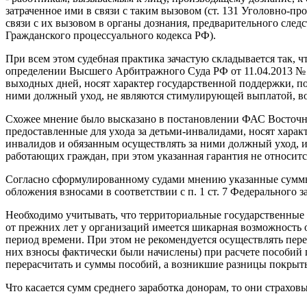
затраченное ими в связи с таким вызовом (ст. 131 Уголовно-п
связи с их вызовом в органы дознания, предварительного след
Гражданского процессуального кодекса РФ).
При всем этом судебная практика зачастую складывается так, 
определении Высшего Арбитражного Суда РФ от 11.04.2013 № В
выходных дней, носят характер государственной поддержки, п
ними должный уход, не являются стимулирующей выплатой, воз
Схожее мнение было высказано в постановлении ФАС Восточно
предоставленные для ухода за детьми-инвалидами, носят хара
инвалидов и обязанным осуществлять за ними должный уход,
работающих граждан, при этом указанная гарантия не относит
Согласно сформулированному судами мнению указанные суммы с
обложения взносами в соответствии с п. 1 ст. 7 Федерального 
Необходимо учитывать, что территориальные государственные
от прежних лет у организаций имеется шикарная возможность о
период времени. При этом не рекомендуется осуществлять пере
них взносы фактически были начислены) при расчете пособий 
перерасчитать и суммы пособий, а возникшие разницы покрыть 
Что касается сумм среднего заработка донорам, то они страхо