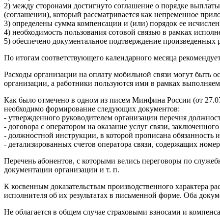
2) между сторонами достигнуто соглашение о порядке выплаты
(соглашении), который рассматривается как непременное прил
3) определены сумма компенсации и (или) порядок ее исчислен
4) необходимость пользования сотовой связью в рамках испол
5) обеспечено документальное подтверждение произведенных ра
По итогам соответствующего календарного месяца рекомендуе
Расходы организации на оплату мобильной связи могут быть о
организации, а работники пользуются ими в рамках выполняе
Как было отмечено в одном из писем Минфина России (от 27.0
необходимо формирование следующих документов:
- утвержденного руководителем организации перечня должност
- договора с оператором на оказание услуг связи, заключенног
- должностной инструкции, в которой прописана обязанность и
- детализированных счетов оператора связи, содержащих номер
Перечень абонентов, с которыми велись переговоры по служеб
документации организации и т. п.
К косвенным доказательствам производственного характера рас
исполнителя об их результатах в письменной форме. Оба докум
Не облагается в общем случае страховыми взносами и компенс