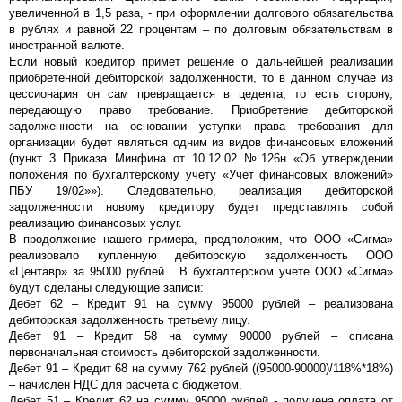
увеличенной в 1,5 раза, - при оформлении долгового обязательства
в рублях и равной 22 процентам – по долговым обязательствам в
иностранной валюте.
Если новый кредитор примет решение о дальнейшей реализации
приобретенной дебиторской задолженности, то в данном случае из
цессионария он сам превращается в цедента, то есть сторону,
передающую право требование. Приобретение дебиторской
задолженности на основании уступки права требования для
организации будет являться одним из видов финансовых вложений
(пункт 3 Приказа Минфина от 10.12.02 №126н «Об утверждении
положения по бухгалтерскому учету «Учет финансовых вложений»
ПБУ 19/02»»). Следовательно, реализация дебиторской
задолженности новому кредитору будет представлять собой
реализацию финансовых услуг.
В продолжение нашего примера, предположим, что ООО «Сигма»
реализовало купленную дебиторскую задолженность ООО
«Центавр» за 95000 рублей. В бухгалтерском учете ООО «Сигма»
будут сделаны следующие записи:
Дебет 62 – Кредит 91 на сумму 95000 рублей – реализована
дебиторская задолженность третьему лицу.
Дебет 91 – Кредит 58 на сумму 90000 рублей – списана
первоначальная стоимость дебиторской задолженности.
Дебет 91 – Кредит 68 на сумму 762 рублей ((95000-90000)/118%*18%)
– начислен НДС для расчета с бюджетом.
Дебет 51 – Кредит 62 на сумму 95000 рублей - получена оплата от