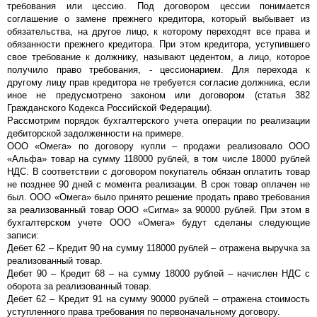
требования или цессию. Под договором цессии понимается
соглашение о замене прежнего кредитора, который выбывает из
обязательства, на другое лицо, к которому переходят все права и
обязанности прежнего кредитора. При этом кредитора, уступившего
свое требование к должнику, называют цедентом, а лицо, которое
получило право требования, - цессионарием. Для перехода к
другому лицу прав кредитора не требуется согласие должника, если
иное не предусмотрено законом или договором (статья 382
Гражданского Кодекса Российской Федерации).
Рассмотрим порядок бухгалтерского учета операции по реализации
дебиторской задолженности на примере.
ООО «Омега» по договору купли – продажи реализовало ООО
«Альфа» товар на сумму 118000 рублей, в том числе 18000 рублей
НДС. В соответствии с договором покупатель обязан оплатить товар
не позднее 90 дней с момента реализации. В срок товар оплачен не
был. ООО «Омега» было принято решение продать право требования
за реализованный товар ООО «Сигма» за 90000 рублей. При этом в
бухгалтерском учете ООО «Омега» будут сделаны следующие
записи:
Дебет 62 – Кредит 90 на сумму 118000 рублей – отражена выручка за
реализованный товар.
Дебет 90 – Кредит 68 – на сумму 18000 рублей – начислен НДС с
оборота за реализованный товар.
Дебет 62 – Кредит 91 на сумму 90000 рублей – отражена стоимость
уступленного права требования по первоначальному договору.