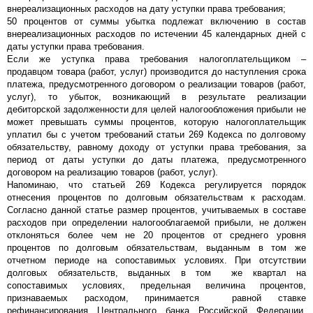
внереализационных расходов на дату уступки права требования;
50 процентов от суммы убытка подлежат включению в состав
внереализационных расходов по истечении 45 календарных дней с
даты уступки права требования.
Если же уступка права требования налогоплательщиком –
продавцом товара (работ, услуг) производится до наступления срока
платежа, предусмотренного договором о реализации товаров (работ,
услуг), то убыток, возникающий в результате реализации
дебиторской задолженности для целей налогообложения прибыли не
может превышать суммы процентов, которую налогоплательщик
уплатил бы с учетом требований статьи 269 Кодекса по долговому
обязательству, равному доходу от уступки права требования, за
период от даты уступки до даты платежа, предусмотренного
договором на реализацию товаров (работ, услуг).
Напоминаю, что статьей 269 Кодекса регулируется порядок
отнесения процентов по долговым обязательствам к расходам.
Согласно данной статье размер процентов, учитываемых в составе
расходов при определении налогооблагаемой прибыли, не должен
отклоняться более чем не 20 процентов от среднего уровня
процентов по долговым обязательствам, выданным в том же
отчетном периоде на сопоставимых условиях. При отсутствии
долговых обязательств, выданных в том же квартал на
сопоставимых условиях, предельная величина процентов,
признаваемых расходом, принимается равной ставке
рефинансирования Центрального банка Российской Федерации,