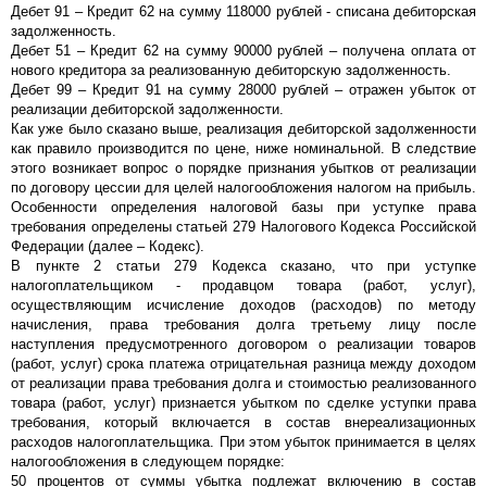
Дебет 91 – Кредит 62 на сумму 118000 рублей - списана дебиторская
задолженность.
Дебет 51 – Кредит 62 на сумму 90000 рублей – получена оплата от
нового кредитора за реализованную дебиторскую задолженность.
Дебет 99 – Кредит 91 на сумму 28000 рублей – отражен убыток от
реализации дебиторской задолженности.
Как уже было сказано выше, реализация дебиторской задолженности
как правило производится по цене, ниже номинальной. В следствие
этого возникает вопрос о порядке признания убытков от реализации
по договору цессии для целей налогообложения налогом на прибыль.
Особенности определения налоговой базы при уступке права
требования определены статьей 279 Налогового Кодекса Российской
Федерации (далее – Кодекс).
В пункте 2 статьи 279 Кодекса сказано, что при уступке
налогоплательщиком - продавцом товара (работ, услуг),
осуществляющим исчисление доходов (расходов) по методу
начисления, права требования долга третьему лицу после
наступления предусмотренного договором о реализации товаров
(работ, услуг) срока платежа отрицательная разница между доходом
от реализации права требования долга и стоимостью реализованного
товара (работ, услуг) признается убытком по сделке уступки права
требования, который включается в состав внереализационных
расходов налогоплательщика. При этом убыток принимается в целях
налогообложения в следующем порядке:
50 процентов от суммы убытка подлежат включению в состав