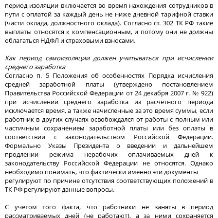
период изоляции включается во время нахождения сотрудников в
пути с оплатой за каждый день не ниже дневной тарифной ставки
(части оклада, должностного оклада). Согласно ст. 302 ТК РФ такие
выплаты относятся к компенсационным, и потому они не должны
облагаться НДФЛ и страховыми взносами.
Как период самоизоляции должен учитываться при исчислении
среднего заработка
Согласно п. 5 Положения об особенностях Порядка исчисления
средней заработной платы (утверждено постановлением
Правительства Российской Федерации от 24 декабря 2007 г. № 922)
при исчислении среднего заработка из расчетного периода
исключается время, а также начисленные за это время суммы, если
работник в других случаях освобождался от работы с полным или
частичным сохранением заработной платы или без оплаты в
соответствии с законодательством Российской Федерации.
Формально Указы Президента о введении и дальнейшем
продлении режима нерабочих оплачиваемых дней к
законодательству Российской Федерации не относятся. Однако
необходимо понимать, что фактически именно эти документы
регулируют по причине отсутствия соответствующих положений в
ТК РФ регулируют данные вопросы.
С учетом того факта, что работники не заняты в период
рассматриваемых дней (не работают), а за ними сохраняется