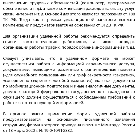
выполнении трудовых обязанностей (компьютер, программное
обеспечение и т. д.), а также компенсация расходов на оплату услуг
связи, интернет и т. д. Основой для этого являются положения ст. 188
ТК РФ. Тогда как в рамках дистанционной занятости выплата
компенсации предусматривается на основании ст. 312.3 ТК РФ.
Для организации удаленной работы рекомендуется определить
списки соответствующих работников, а также порядок
организации работы (график, порядок обмена информацией и т. д.).
Следует учитывать, что в удаленном формате не может
осуществляться работа с информацией ограниченного доступа,
документами, имеющими различные ограничительные пометки
(«для служебного пользования» или гриф секретности «секретно»,
«совершенно секретно», «особой важности»), включая документы
по мобилизационной подготовке и иные аналогичные документы,
допуск к которой федерального государственного гражданского
служащего должен осуществляться с соблюдением требований к
работе с соответствующей информацией.
В органах власти применение формы удаленной работы
предусматривается на основании письменного заявления
сотрудника, форма которого приведена в письме Минтруда России
от 18 марта 2020 г. № 19-0/10/П-2382.