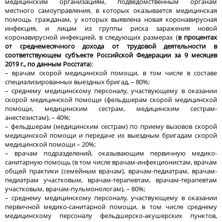
медицинским организациям, подведомственным органам
местного самоуправления, в которых оказывается медицинская
помощь гражданам, у которых выявлена новая коронавирусная
инфекция, и лицам из группы риска заражения новой
коронавирусной инфекцией, в следующих размерах (
в процентах
от среднемесячного дохода от трудовой деятельности в
соответствующем субъекте Российской Федерации за 9 месяцев
2019 г., по данным Росстата
):
– врачам скорой медицинской помощи, в том числе в составе
специализированных выездных бригад, – 80%;
– среднему медицинскому персоналу, участвующему в оказании
скорой медицинской помощи (фельдшерам скорой медицинской
помощи, медицинским сестрам, медицинским сестрам-
анестезистам), – 40%;
– фельдшерам (медицинским сестрам) по приему вызовов скорой
медицинской помощи и передаче их выездным бригадам скорой
медицинской помощи – 20%;
– врачам подразделений, оказывающим первичную медико-
санитарную помощь (в том числе врачам-инфекционистам, врачам
общей практики (семейным врачам), врачам-педиатрам, врачам-
педиатрам участковым, врачам-терапевтам, врачам-терапевтам
участковым, врачам-пульмонологам), – 80%;
– среднему медицинскому персоналу, участвующему в оказании
первичной медико-санитарной помощи, в том числе среднему
медицинскому персоналу фельдшерско-акушерских пунктов,