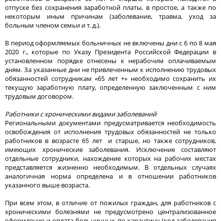
отпуске без сохранения заработной платы, в простое, а также по
некоторым иным причинам (заболевание, травма, уход за
больным членом семьи и т. д.).
В период оформляемых больничных не включены дни с 6 по 8 мая
2020 г., которые по Указу Президента Российской Федерации в
установленном порядке отнесены к нерабочим оплачиваемым
дням. За указанные дни не привлеченным к исполнению трудовых
обязанностей сотрудникам «65 лет +» необходимо сохранить их
текущую заработную плату, определенную заключенным с ним
трудовым договором.
Работники с хроническими видами заболеваний
Региональными документами предусматривается необходимость
освобождения от исполнения трудовых обязанностей не только
работников в возрасте 65 лет и старше, но также сотрудников,
имеющих хронические заболевания. Исключение составляют
отдельные сотрудники, нахождение которых на рабочих местах
представляется жизненно необходимым. В отдельных случаях
аналогичная норма определена и в отношении работников
указанного выше возраста.
При всем этом, в отличие от пожилых граждан, для работников с
хроническими болезнями не предусмотрено централизованное
оформление и оплата больничных по карантину (код заболевания