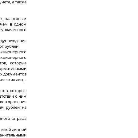
учета, а также
тся налоговым
 чем в одном
неуплаченного
редупреждение
от рублей.
 акционерного
акционерного
тов, которые
 нормативными
их документов
ических лиц –
нтов, которые
тствии с ним
ков хранения
яч рублей; на
ивного штрафа
и иной личной
ранительными