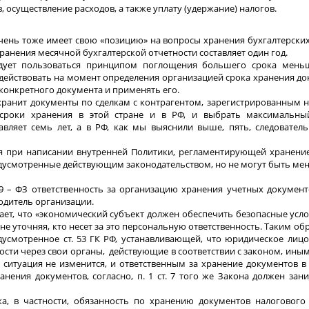
осуществление расходов, а также уплату (удержание) налогов.
чень тоже имеет свою «позицию» на вопросы хранения бухгалтерски
хранения месячной бухгалтерской отчетности составляет один год.
едует пользоваться принципом поглощения большего срока мень
т действовать на момент определения организацией срока хранения до
конкретного документа и применять его.
 хранит документы по сделкам с контрагентом, зарегистрированным 
 сроки хранения в этой стране и в РФ, и выбрать максимальны
вляет семь лет, а в РФ, как мы выяснили выше, пять, следователь
 при написании внутренней Политики, регламентирующей хранение
едусмотренные действующим законодательством, но не могут быть ме
129 – ФЗ ответственность за организацию хранения учетных документ
водитель организации.
вливает, что «экономический субъект должен обеспечить безопасные усл
не уточняя, кто несет за это персональную ответственность. Таким обр
дусмотренное ст. 53 ГК РФ, устанавливающей, что юридическое лиц
ости через свои органы, действующие в соответствии с законом, ин
а ситуация не изменится, и ответственным за хранение документов 
нения документов, согласно, п. 1 ст. 7 того же Закона должен зан
ка, в частности, обязанность по хранению документов налогового 