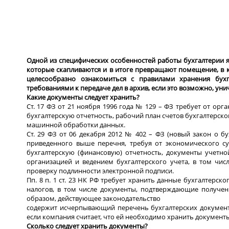
Одной из специфических особенностей работы бухгалтерии я
которые скапливаются и в итоге превращают помещение, в ко
целесообразно ознакомиться с правилами хранения бухг
требованиями к передаче дел в архив, если это возможно, уни
Какие документы следует хранить?
Ст. 17 ФЗ от 21 ноября 1996 года № 129 – ФЗ требует от ор
бухгалтерскую отчетность, рабочий план счетов бухгалтерск
машинной обработки данных.
Ст. 29 ФЗ от 06 декабря 2012 № 402 – ФЗ (новый закон о бу
приведенного выше перечня, требуя от экономического су
бухгалтерскую (финансовую) отчетность, документы учетно
организацией и ведением бухгалтерского учета, в том чис
проверку подлинности электронной подписи.
Пп. 8 п. 1 ст. 23 НК РФ требует хранить данные бухгалтерс
налогов, в том числе документы, подтверждающие получени
образом, действующее законодательство
содержит исчерпывающий перечень бухгалтерских документо
если компания считает, что ей необходимо хранить документы,
Сколько следует хранить документы?