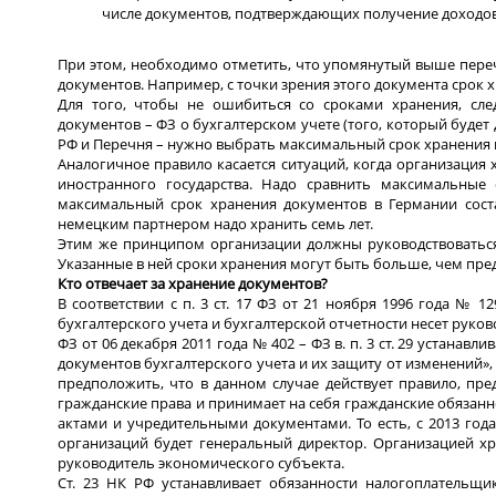
числе документов, подтверждающих получение доходов, 
При этом, необходимо отметить, что упомянутый выше пере
документов. Например, с точки зрения этого документа срок 
Для того, чтобы не ошибиться со сроками хранения, сл
документов – ФЗ о бухгалтерском учете (того, который буде
РФ и Перечня – нужно выбрать максимальный срок хранения 
Аналогичное правило касается ситуаций, когда организация
иностранного государства. Надо сравнить максимальные
максимальный срок хранения документов в Германии соста
немецким партнером надо хранить семь лет.
Этим же принципом организации должны руководствоваться
Указанные в ней сроки хранения могут быть больше, чем пр
Кто отвечает за хранение документов?
В соответствии с п. 3 ст. 17 ФЗ от 21 ноября 1996 года № 
бухгалтерского учета и бухгалтерской отчетности несет руко
ФЗ от 06 декабря 2011 года № 402 – ФЗ в. п. 3 ст. 29 устана
документов бухгалтерского учета и их защиту от изменений», 
предположить, что в данном случае действует правило, пре
гражданские права и принимает на себя гражданские обязанн
актами и учредительными документами. То есть, с 2013 год
организаций будет генеральный директор. Организацией хра
руководитель экономического субъекта.
Ст. 23 НК РФ устанавливает обязанности налогоплательщи