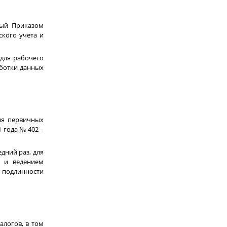
ный Приказом
ского учета и
 для рабочего
аботки данных
ля первичных
1 года № 402 –
дний раз, для
й и ведением
у подлинности
алогов, в том