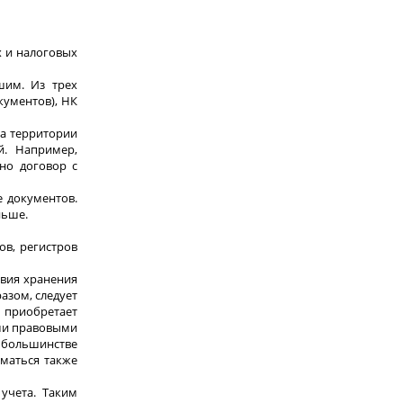
х и налоговых
шим. Из трех
кументов), НК
на территории
й. Например,
но договор с
 документов.
ньше.
ов, регистров
овия хранения
азом, следует
о приобретает
ыми правовыми
в большинстве
иматься также
учета. Таким