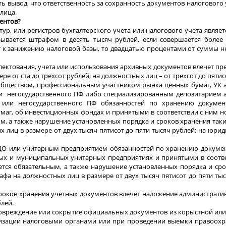
ть вывод, что ответственность за сохранность документов налогового 
лица.
ентов?
тур, или регистров бухгалтерского учета или налогового учета являе
зывается штрафом в десять тысяч рублей, если совершается более
ит к занижению налоговой базы, то двадцатью процентами от суммы 
плектования, учета или использования архивных документов влечет п
 от ста до трехсот рублей; на должностных лиц – от трехсот до пятис
м обществом, профессиональным участником рынка ценных бумаг, УК
ли негосударственного ПФ либо специализированным депозитарием 
 или негосударственного ПФ обязанностей по хранению докумен
умаг, об инвестиционных фондах и принятыми в соответствии с ним
м, а также нарушение установленных порядка и сроков хранения так
лиц в размере от двух тысяч пятисот до пяти тысяч рублей; на юрид
, ОДО или унитарным предприятием обязанностей по хранению докуме
ных и муниципальных унитарных предприятиях и принятыми в соотве
тся обязательным, а также нарушение установленных порядка и сро
а на должностных лиц в размере от двух тысяч пятисот до пяти тыс
 сроков хранения учетных документов влечет наложение администрат
блей.
е, повреждение или сокрытие официальных документов из корыстной ил
ганизации налоговыми органами или при проведении выемки правоох