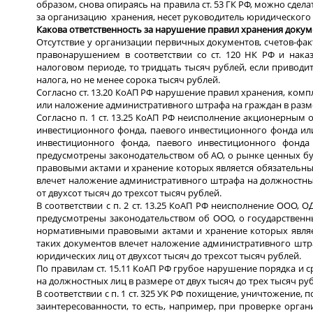
образом, снова опираясь на правила ст. 53 ГК РФ, можно сдела
за организацию хранения, несет руководитель юридического 
Какова ответственность за нарушение правил хранения докум
Отсутствие у организации первичных документов, счетов-фак
правонарушением в соответствии со ст. 120 НК РФ и нака
налоговом периоде, то тридцать тысяч рублей, если привод
налога, но не менее сорока тысяч рублей.
Согласно ст. 13.20 КоАП РФ нарушение правил хранения, ком
или наложение административного штрафа на граждан в размере
Согласно п. 1 ст. 13.25 КоАП РФ неисполнение акционерны
инвестиционного фонда, паевого инвестиционного фонда и
инвестиционного фонда, паевого инвестиционного фонда
предусмотрены законодательством об АО, о рынке ценных б
правовыми актами и хранение которых является обязательны
влечет наложение административного штрафа на должностных 
от двухсот тысяч до трехсот тысяч рублей.
В соответствии с п. 2 ст. 13.25 КоАП РФ неисполнение ООО
предусмотрены законодательством об ООО, о государствен
нормативными правовыми актами и хранение которых являе
таких документов влечет наложение административного штраф
юридических лиц от двухсот тысяч до трехсот тысяч рублей.
По правилам ст. 15.11 КоАП РФ грубое нарушение порядка и
на должностных лиц в размере от двух тысяч до трех тысяч ру
В соответствии с п. 1 ст. 325 УК РФ похищение, уничтожени
заинтересованности, то есть, например, при проверке ор