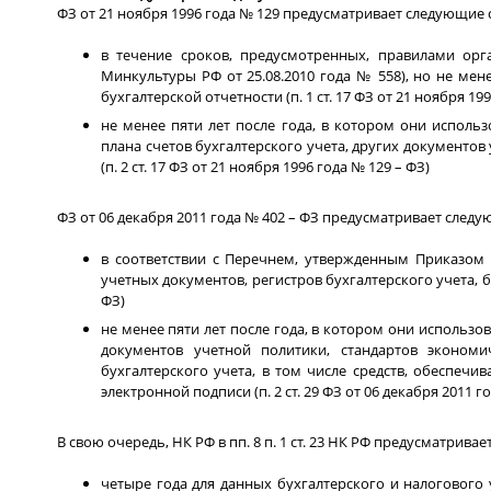
ФЗ от 21 ноября 1996 года № 129 предусматривает следующие
в течение сроков, предусмотренных, правилами орг
Минкультуры РФ от 25.08.2010 года № 558), но не мен
бухгалтерской отчетности (п. 1 ст. 17 ФЗ от 21 ноября 19
не менее пяти лет после года, в котором они использ
плана счетов бухгалтерского учета, других документ
(п. 2 ст. 17 ФЗ от 21 ноября 1996 года № 129 – ФЗ)
ФЗ от 06 декабря 2011 года № 402 – ФЗ предусматривает след
в соответствии с Перечнем, утвержденным Приказом 
учетных документов, регистров бухгалтерского учета, бу
ФЗ)
не менее пяти лет после года, в котором они использов
документов учетной политики, стандартов экономи
бухгалтерского учета, в том числе средств, обеспеч
электронной подписи (п. 2 ст. 29 ФЗ от 06 декабря 2011 г
В свою очередь, НК РФ в пп. 8 п. 1 ст. 23 НК РФ предусматрив
четыре года для данных бухгалтерского и налогового 