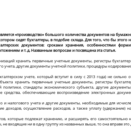
вляется «производство» большого количества документов на бумажн
тором сидят бухгалтеры, в подобие склада. Для того, что бы этого 
алтерских документов: сроками хранения, особенностями форми
чтожением и т. д. Названным вопросам и посвящена эта статья.
ганизаций хранить первичные учетные документы, регистры бухгалтер
ого учета, другие документы учетной политики, процедуры кодирован
хгалтерском учете, который вступит в силу с 2013 года) не сильно о
бъекта хранить первичные учетные документы, регистры бухгалтер
й политики, стандарты экономического субъекта, другие документы
ле средства, обеспечивающие воспроизведение электронных докуме
кого и налогового учета и другие документы, необходимые для исчисл
е доходов, осуществление расходов, а также уплату (удержание) н
в, которые подлежат хранению, и расширять его самостоятельно не
 не входящие ни в одну группу из названных выше, то она вправе это 