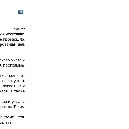
юрист
ых носителях,
не произошло,
рования дел,
ского учета и
ия, программы
ткланяется от
ского учета,
, связанные с
нтов, а также
ения и уплаты
алогов. Таким
 стоит. Хотя,
делать.