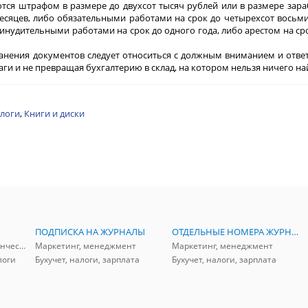
тся штрафом в размере до двухсот тысяч рублей или в размере зар
есяцев, либо обязательными работами на срок до четырехсот восьми
ринудительными работами на срок до одного года, либо арестом на ср
анения документов следует относиться с должным вниманием и отве
ги и не превращая бухгалтерию в склад, на котором нельзя ничего на
алоги
,
Книги и диски
ПОДПИСКА НА ЖУРНАЛЫ
ОТДЕЛЬНЫЕ НОМЕРА ЖУРНАЛОВ
Аудит, анализ, и управленческий учет
Маркетинг, менеджмент
Маркетинг, менеджмент
логи
Бухучет, налоги, зарплата
Бухучет, налоги, зарплата