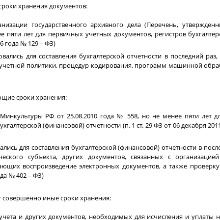
 сроки хранения документов:
анизации государственного архивного дела (Перечень, утвержден
ее пяти лет для первичных учетных документов, регистров бухгалтер
96 года № 129 – ФЗ)
овались для составления бухгалтерской отчетности в последний раз,
ов учетной политики, процедур кодирования, программ машинной обр
ующие сроки хранения:
Минкультуры РФ от 25.08.2010 года № 558, но не менее пяти лет д
хгалтерской (финансовой) отчетности (п. 1 ст. 29 ФЗ от 06 декабря 201
ались для составления бухгалтерской (финансовой) отчетности в после
ческого субъекта, других документов, связанных с организацие
ивающих воспроизведение электронных документов, а также проверк
ода № 402 – ФЗ)
ает совершенно иные сроки хранения:
учета и других документов, необходимых для исчисления и уплаты н