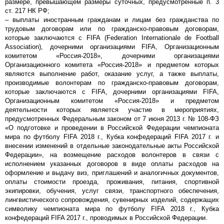
размере, превышающем размеры суточных, предусмотренные п. 3
ст. 217 НК РФ;
– выплаты иностранным гражданам и лицам без гражданства по
трудовым договорам или по гражданско-правовым договорам,
которые заключаются с FIFA (Federation Internationale de Football
Association), дочерними организациями FIFA, Организационным
комитетом «Россия-2018», дочерними организациями
Организационного комитета «Россия-2018» и предметом которых
являются выполнение работ, оказание услуг, а также выплаты,
производимые волонтерам по гражданско-правовым договорам,
которые заключаются с FIFA, дочерними организациями FIFA,
Организационным комитетом «Россия-2018» и предметом
деятельности которых является участие в мероприятиях,
предусмотренных Федеральным законом от 7 июня 2013 г. № 108-ФЗ
«О подготовке и проведении в Российской Федерации чемпионата
мира по футболу FIFA 2018 г., Кубка конфедераций FIFA 2017 г. и
внесении изменений в отдельные законодательные акты Российской
Федерации», на возмещение расходов волонтеров в связи с
исполнением указанных договоров в виде оплаты расходов на
оформление и выдачу виз, приглашений и аналогичных документов,
оплаты стоимости проезда, проживания, питания, спортивной
экипировки, обучения, услуг связи, транспортного обеспечения,
лингвистического сопровождения, сувенирных изделий, содержащих
символику чемпионата мира по футболу FIFA 2018 г., Кубка
конфедераций FIFA 2017 г., проводимых в Российской Федерации.