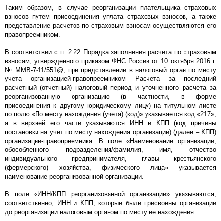
Таким образом, в случае реорганизации плательщика страховых
взносов путем присоединения уплата страховых взносов, а также
представление расчетов по страховым взносам осуществляются его
правопреемником.
В соответствии с п. 2.22 Порядка заполнения расчета по страховым
взносам, утвержденного приказом ФНС России от 10 октября 2016 г.
№ ММВ-7-11/551@, при представлении в налоговый орган по месту
учета организацией-правопреемником Расчета за последний
расчетный (отчетный) налоговый период и уточненного расчета за
реорганизованную организацию (в частности, в форме
присоединения к другому юридическому лицу) на титульном листе
по полю «По месту нахождения (учета) (код)» указывается код «217»,
а в верхней его части указываются ИНН и КПП (код причины
постановки на учет по месту нахождения организации) (далее – КПП)
организации-правопреемника. В поле «Наименование организации,
обособленного подразделения/фамилия, имя, отчество
индивидуального предпринимателя, главы крестьянского
(фермерского) хозяйства, физического лица» указывается
наименование реорганизованной организации.
В поле «ИНН/КПП реорганизованной организации» указываются,
соответственно, ИНН и КПП, которые были присвоены организации
до реорганизации налоговым органом по месту ее нахождения.