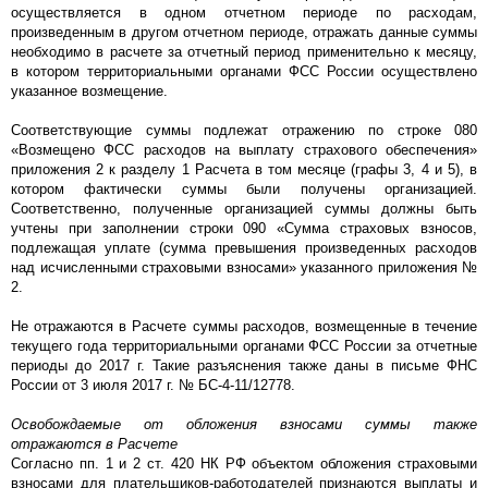
осуществляется в одном отчетном периоде по расходам,
произведенным в другом отчетном периоде, отражать данные суммы
необходимо в расчете за отчетный период применительно к месяцу,
в котором территориальными органами ФСС России осуществлено
указанное возмещение.
Соответствующие суммы подлежат отражению по строке 080
«Возмещено ФСС расходов на выплату страхового обеспечения»
приложения 2 к разделу 1 Расчета в том месяце (графы 3, 4 и 5), в
котором фактически суммы были получены организацией.
Соответственно, полученные организацией суммы должны быть
учтены при заполнении строки 090 «Сумма страховых взносов,
подлежащая уплате (сумма превышения произведенных расходов
над исчисленными страховыми взносами» указанного приложения №
2.
Не отражаются в Расчете суммы расходов, возмещенные в течение
текущего года территориальными органами ФСС России за отчетные
периоды до 2017 г. Такие разъяснения также даны в письме ФНС
России от 3 июля 2017 г. № БС-4-11/12778.
Освобождаемые от обложения взносами суммы также
отражаются в Расчете
Согласно пп. 1 и 2 ст. 420 НК РФ объектом обложения страховыми
взносами для плательщиков-работодателей признаются выплаты и