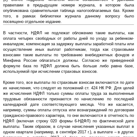
правилами в предыдущем номере журнала, в котором была
опубликована сравнительная таблица налогооблагаемых баз. Кроме
того, в рамках библиотеки журнала данному вопросу было
посвящено отдельное издание.
В частности, НДФЛ не подлежат обложению такие выплаты, как
оплата четырех свободных от работы дней по уходу за ребенком-
инвалидом, компенсация за задержку выплаты заработной платы или
осуществление иных выплат работникам, тогда как страховыми
взносами такие выплаты по требованию внебюджетных фондов и
Минфина России облагаться должны. Согласно же приведенной
формуле база по НДФЛ должна быть больше либо равна базе,
используемой при исчислении страховых взносов.
Кроме того, все выплаты по страховым взносам включаются по дате
их начисления, что следует из положений ст. 424 НК РФ. Для целей
же исчисления НДФЛ только суммы оплаты труда за выполненные
трудовые обязанности признаются по начислению по последней
календарной дате соответствующего месяца. Что же касается,
например, суммы оплаты отпуска или вознаграждений по договорам
гражданско-правового характера, то они включаются в отчетность по
НДФЛ (включая строку 020 формы 6-НДФЛ) по фактической дате
выплаты. Таким образом, в случае начисления указанных выплат в
одном квартале (например, в сентябре 2017 г.), а выплате – в других