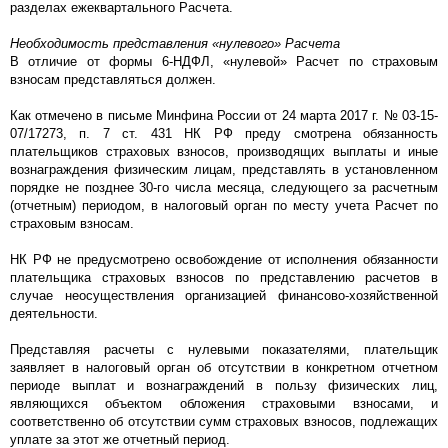
разделах ежеквартального Расчета.
Необходимость представления «нулевого» Расчета
В отличие от формы 6-НДФЛ, «нулевой» Расчет по страховым
взносам представляться должен.
Как отмечено в письме Минфина России от 24 марта 2017 г. № 03-15-
07/17273, п. 7 ст. 431 НК РФ преду смотрена обязанность
плательщиков страховых взносов, производящих выплаты и иные
вознаграждения физическим лицам, представлять в установленном
порядке не позднее 30-го числа месяца, следующего за расчетным
(отчетным) периодом, в налоговый орган по месту учета Расчет по
страховым взносам.
НК РФ не предусмотрено освобождение от исполнения обязанности
плательщика страховых взносов по представлению расчетов в
случае неосуществления организацией финансово-хозяйственной
деятельности.
Представляя расчеты с нулевыми показателями, плательщик
заявляет в налоговый орган об отсутствии в конкретном отчетном
периоде выплат и вознаграждений в пользу физических лиц,
являющихся объектом обложения страховыми взносами, и
соответственно об отсутствии сумм страховых взносов, подлежащих
уплате за этот же отчетный период.