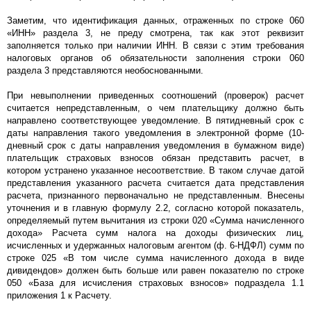
Заметим, что идентификация данных, отраженных по строке 060
«ИНН» раздела 3, не преду смотрена, так как этот реквизит
заполняется только при наличии ИНН. В связи с этим требования
налоговых органов об обязательности заполнения строки 060
раздела 3 представляются необоснованными.
При невыполнении приведенных соотношений (проверок) расчет
считается непредставленным, о чем плательщику должно быть
направлено соответствующее уведомление. В пятидневный срок с
даты направления такого уведомления в электронной форме (10-
дневный срок с даты направления уведомления в бумажном виде)
плательщик страховых взносов обязан представить расчет, в
котором устранено указанное несоответствие. В таком случае датой
представления указанного расчета считается дата представления
расчета, признанного первоначально не представленным. Внесены
уточнения и в главную формулу 2.2, согласно которой показатель,
определяемый путем вычитания из строки 020 «Сумма начисленного
дохода» Расчета сумм налога на доходы физических лиц,
исчисленных и удержанных налоговым агентом (ф. 6-НДФЛ) сумм по
строке 025 «В том числе сумма начисленного дохода в виде
дивидендов» должен быть больше или равен показателю по строке
050 «База для исчисления страховых взносов» подраздела 1.1
приложения 1 к Расчету.