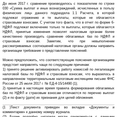
До июня 2017 г. сравнение производилось с показателем по строке
030 «Сумма выплат и иных вознаграждений, исчисленных в пользу
физических лиц» данного подраздела 1.1 Расчета, в которой
подлежат отражению и те выплаты, которые не облагаются
страховыми взносами. С учетом того факта, что в отчет по форме 6-
НДФЛ подлежат включению только те выплаты, которые облагаются
НДФЛ, принятые изменения позволят налоговым органам более
качественно производить сравнение облагаемых баз по НДФЛ и
страховым взносам. Заметим, что при невыполнении
рассматриваемых соотношений налоговые органы должны направить
организации требование о представлении пояснений.
Можно предположить, что соответствующие пояснения организациям
предстоит направлять чаще по следующим причинам:
1) принято решение активизировать работу комиссий по легализации
налоговой базы по НДФЛ и страховым взносам, что выразилось в
направленном территориальным налоговым инспекциям письме ФНС
России от 25 июля 2017 г. № ЕД-4-15/14490 (1);
2) принятые в настоящее время правила формирования облагаемых
баз по НДФЛ и страховым взносам отличаются по перечню выплат
(2) и по факту (дате) их признания для целей обложения.
(1 )Текст документа приведен во вкладке «Документы и
комментарии» к данному номеру журнала.
(2) Более подробно читатели могли ознакомиться с данными