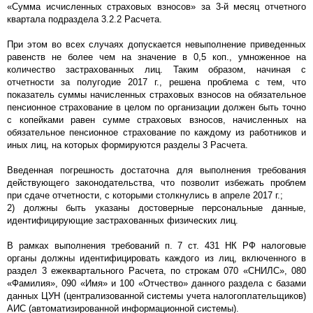
«Сумма исчисленных страховых взносов» за 3-й месяц отчетного
квартала подраздела 3.2.2 Расчета.
При этом во всех случаях допускается невыполнение приведенных
равенств не более чем на значение в 0,5 коп., умноженное на
количество застрахованных лиц. Таким образом, начиная с
отчетности за полугодие 2017 г., решена проблема с тем, что
показатель суммы начисленных страховых взносов на обязательное
пенсионное страхование в целом по организации должен быть точно
с копейками равен сумме страховых взносов, начисленных на
обязательное пенсионное страхование по каждому из работников и
иных лиц, на которых формируются разделы 3 Расчета.
Введенная погрешность достаточна для выполнения требования
действующего законодательства, что позволит избежать проблем
при сдаче отчетности, с которыми столкнулись в апреле 2017 г.;
2) должны быть указаны достоверные персональные данные,
идентифицирующие застрахованных физических лиц.
В рамках выполнения требований п. 7 ст. 431 НК РФ налоговые
органы должны идентифицировать каждого из лиц, включенного в
раздел 3 ежеквартального Расчета, по строкам 070 «СНИЛС», 080
«Фамилия», 090 «Имя» и 100 «Отчество» данного раздела с базами
данных ЦУН (централизованной системы учета налогоплательщиков)
АИС (автоматизированной информационной системы).