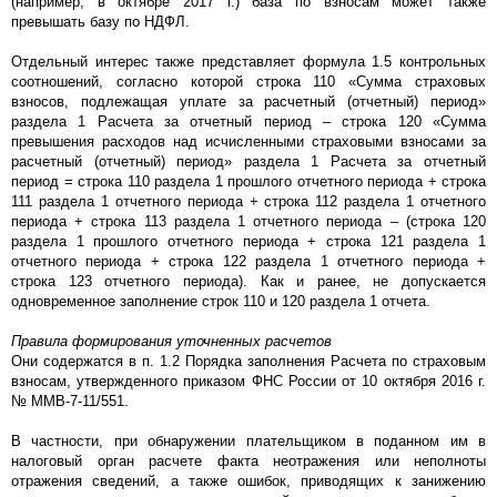
(например, в октябре 2017 г.) база по взносам может также
превышать базу по НДФЛ.
Отдельный интерес также представляет формула 1.5 контрольных
соотношений, согласно которой строка 110 «Сумма страховых
взносов, подлежащая уплате за расчетный (отчетный) период»
раздела 1 Расчета за отчетный период – строка 120 «Сумма
превышения расходов над исчисленными страховыми взносами за
расчетный (отчетный) период» раздела 1 Расчета за отчетный
период = строка 110 раздела 1 прошлого отчетного периода + строка
111 раздела 1 отчетного периода + строка 112 раздела 1 отчетного
периода + строка 113 раздела 1 отчетного периода – (строка 120
раздела 1 прошлого отчетного периода + строка 121 раздела 1
отчетного периода + строка 122 раздела 1 отчетного периода +
строка 123 отчетного периода). Как и ранее, не допускается
одновременное заполнение строк 110 и 120 раздела 1 отчета.
Правила формирования уточненных расчетов
Они содержатся в п. 1.2 Порядка заполнения Расчета по страховым
взносам, утвержденного приказом ФНС России от 10 октября 2016 г.
№ ММВ-7-11/551.
В частности, при обнаружении плательщиком в поданном им в
налоговый орган расчете факта неотражения или неполноты
отражения сведений, а также ошибок, приводящих к занижению