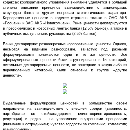
кодексах корпоративного управления внимание уделяется в большей
степени описанию принципов взаимодействия с акционерами,
структуры банка и другим вопросам стратегического характера.
Корпоративные ценности в кодексе отражены только в ОАО АКБ
«Росбанк» и ЗАО АКБ «Новикомбанк». Реже ценности декларируются
в пресс-релизах и новостных лентах банка (12,5% банков), а также в
публичных выступлениях руководства (2,5% банков).
Банки декларируют разнообразные корпоративные ценности. Однако,
несмотря на видимое разнообразие, зачастую под разными
формулировками понимаются одни и те же ценности. Все
сформулированные ценности были сгруппированы в 15 категорий,
остальные декларируемые ценности, не вошедшие в какую-либо из
перечисленных категорий, были отнесены к группе «другие
ценности».
Выделенные формулировки ценностей в большинстве своём
направлены на взаимодействие с внешней средой (законность,
партнёрство со стейкхолдерами; клиентоориентированность;
репутация) и редко – на управление внутренними процессами
(внимание к сотрудникам; чувство гордости за компанию; коллектив;
взаимопомощь).