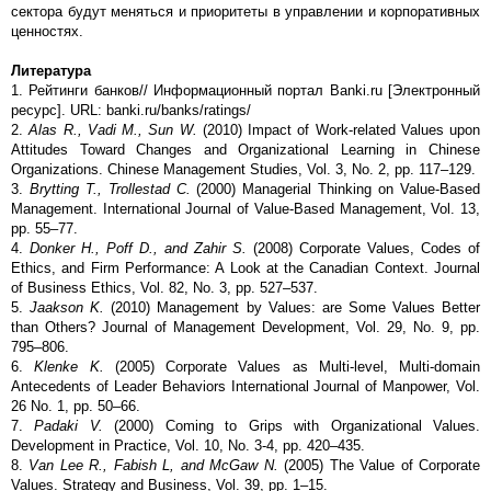
сектора будут меняться и приоритеты в управлении и корпоративных
ценностях.
Литература
1. Рейтинги банков// Информационный портал Banki.ru [Электронный
ресурс]. URL: banki.ru/banks/ratings/
2.
Alas R., Vadi M., Sun W.
(2010) Impact of Work-related Values upon
Attitudes Toward Changes and Organizational Learning in Chinese
Organizations. Chinese Management Studies, Vol. 3, No. 2, pp. 117–129.
3.
Brytting T., Trollestad C.
(2000) Managerial Thinking on Value-Based
Management. International Journal of Value-Based Management, Vol. 13,
pp. 55–77.
4.
Donker H., Poff D., and Zahir S.
(2008) Corporate Values, Codes of
Ethics, and Firm Performance: A Look at the Canadian Context. Journal
of Business Ethics, Vol. 82, No. 3, pp. 527–537.
5.
Jaakson K.
(2010) Management by Values: are Some Values Better
than Others? Journal of Management Development, Vol. 29, No. 9, pp.
795–806.
6.
Klenke K.
(2005) Corporate Values as Multi-level, Multi-domain
Antecedents of Leader Behaviors International Journal of Manpower, Vol.
26 No. 1, pp. 50–66.
7.
Padaki V.
(2000) Coming to Grips with Organizational Values.
Development in Practice, Vol. 10, Nо. 3-4, рp. 420–435.
8.
Van Lee R., Fabish L, and McGaw N.
(2005) The Value of Corporate
Values. Strategy and Business, Vol. 39, pp. 1–15.