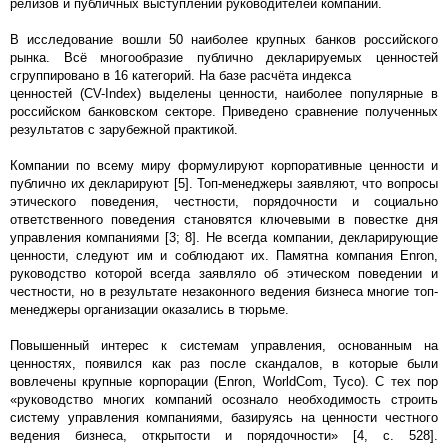
релизов и публичных выступлений руководителей компаний.
В исследование вошли 50 наиболее крупных банков российского
рынка. Всё многообразие публично декларируемых ценностей
сгруппировано в 16 категорий. На базе расчёта индекса
ценностей (CV-Index) выделены ценности, наиболее популярные в
российском банковском секторе. Приведено сравнение полученных
результатов с зарубежной практикой.
Компании по всему миру формулируют корпоративные ценности и
публично их декларируют [5]. Топ-менеджеры заявляют, что вопросы
этического поведения, честности, порядочности и социально
ответственного поведения становятся ключевыми в повестке дня
управления компаниями [3; 8]. Не всегда компании, декларирующие
ценности, следуют им и соблюдают их. Памятна компания Enron,
руководство которой всегда заявляло об этическом поведении и
честности, но в результате незаконного ведения бизнеса многие топ-
менеджеры организации оказались в тюрьме.
Повышенный интерес к системам управления, основанным на
ценностях, появился как раз после скандалов, в которые были
вовлечены крупные корпорации (Enron, WorldCom, Tyco). С тех пор
«руководство многих компаний осознало необходимость строить
систему управления компаниями, базируясь на ценности честного
ведения бизнеса, открытости и порядочности» [4, c. 528].