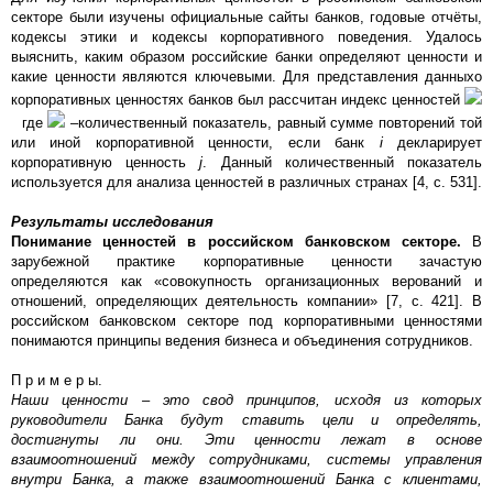
секторе были изучены официальные сайты банков, годовые отчёты,
кодексы этики и кодексы корпоративного поведения. Удалось
выяснить, каким образом российские банки определяют ценности и
какие ценности являются ключевыми. Для представления данныхо
корпоративных ценностях банков был рассчитан индекс ценностей
где
–количественный показатель, равный сумме повторений той
или иной корпоративной ценности, если банк
i
декларирует
корпоративную ценность
j
. Данный количественный показатель
используется для анализа ценностей в различных странах [4, c. 531].
Результаты исследования
Понимание ценностей в российском банковском секторе.
В
зарубежной практике корпоративные ценности зачастую
определяются как «совокупность организационных верований и
отношений, определяющих деятельность компании» [7, c. 421]. В
российском банковском секторе под корпоративными ценностями
понимаются принципы ведения бизнеса и объединения сотрудников.
П р и м е р ы.
Наши ценности – это свод принципов, исходя из которых
руководители Банка будут ставить цели и определять,
достигнуты ли они. Эти ценности лежат в основе
взаимоотношений между сотрудниками, системы управления
внутри Банка, а также взаимоотношений Банка с клиентами,