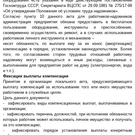
оборудования есть указания в еще действующем постановлении
Госкомтруда СССР, Секретариата ВЦСПС от 29.09.1981 № 275/17-99
«Об утверждении Положения об условиях труда надомников».
Согласно пункту 10 данного акта для работников-надомников
администрация предприятия обязана предоставить в бесплатное
пользование оборудование, инструменты и приспособления,
своевременно осуществлять их ремонт, а в случаях использования
работником личного инструмента и механизмов –
несет обязанность по выплате ему за их износ (амортизацию)
компенсацию в порядке, установленном законодательством. Более
того, по согласованию сторон трудовых отношений работнику
надомнику могут возмещаться и иные расходы, связанные с
выполнением для предприятия работ на дому (электроэнергия, вода
и т.п.).
Фиксации выплаты компенсации
Принятие в организации локального акта, предусматривающего
выплату компенсаций за использование того или иного имущества
работником в служебных целях.
Цель данного документа:
- зафиксировать виды компенсационных выплат, выплачиваемых в
организации;
- зафиксировать перечень должностей, при исполнении обязанности
которых работник может использовать личное имущество и получать
за это компенсацию;
- зафиксировать порядок установления выплаты конкретным