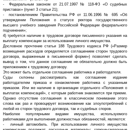
- Федеральным законом от 21.07.1997 № 118-ФЗ «О судебных
приставах» (пункт 3 статьи 21);
- постановлением Правительства РФ от 11.06.1996 № 695 «Об
утверждении Положения о статусе ректора государственного
высшего учебного заведения Российской Федерации федерального
подчинения»;
4) требуется наличие в трудовом договоре письменного указания на
выплату компенсации за использование личного имущества.
Дословное прочтение статьи 188 Трудового кодекса РФ («Размер
возмещения расходов определяется соглашением сторон трудового
договора, выраженным в письменной форме») позволяет сделать
вывод о том, что данное соглашение не обязательно должно быть
приложением к трудовому договору.
Это может быть отдельное соглашение работника и работодателя.
Суды склонны рассматривать как соглашение издание
работодателем приказа и ознакомление работника с указанным
приказом. Или же наличие в организации отдельного «Положения о
выплатах компенсаций», с которым работник знакомится при приеме.
Однако отсутствие соглашения в классическом понимании этого
слова как раз и провоцирует возникновение как злоупотреблений с
любой из сторон трудового договора, так и судебных споров.
Наиболее популярными видами имущества, используемого
работниками для выполнения должностных обязанностей, являются:
- личный автомобиль. При использовании личного имущества
компенсации подлежат расходные материалы: горюче-смазочные