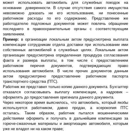
может использовать автомобиль для служебных поездок на
основании доверенности. В случае отсутствия самого имущества
невозможно доказать ни его использование, ни понесенные
работником расходы по его содержанию. Представление же
работодателю подложных документов может повлечь обращение
последнего в правоохранительные органы с соответствующим
заявлением.
Пример:
в организации локальным актом предусмотрена выплата
компенсации сотрудникам отдела доставки при использовании ими
собственных автомобилей в служебных целях. Локальным актом
организации предусмотрена определенная процедура согласования
факта и размера выплаты, в том числе с предоставлением
работником перечня документов, подтверждающих право
использования автомобиля. В числе прочих документов данным
актом предусмотрено предоставление работником паспорта
транспортного средства (ПТС).
Работник же представил только копию данного документа. Бухгалтер
отказался согласовывать выплату компенсации, а кадровик –
оформлять до предоставления оригинала данного документа.
Через некоторое время выяснилось, что автомобиль, который якобы
используется работником, давно продан, а ксерокопия ПТС
осталась. Таким образом, работник пытался мошенническими
действиями оформить и получать в дальнейшем компенсацию за
горюче-смазочные материалы и амортизацию автомобиля, которым
уже не владел ни на каком праве;