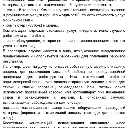
материалы, стоимость технического обслуживания и ремонта;
- сотовый телефон. Компенсируется стоимость исходящих вызовов
и роуминговые услуги (при необходимости), то есть стоимость услуг
мобильной связи;
- компьютер (ноутбук) и модем.
Компенсации подлежит стоимость услуг интернета, используемого
работником для работы;
- иное оборудование, которое не связано с использованием платных
услуг третьих лиц.
В последнем случае имеется в виду, что указанное оборудование
предназначено и используется работником для получения рабочего
результата.
Например, швея на дому использует собственную швейную машину,
оверлок для выполнения сдельной работы по пошиву швейной
продукции для работодателя. Или технический работник
парикмахерской использует личную стиральную машину и утюг для
стирки и глажки полотенец работодателя. Или штатный юрист
использует портативный ксерокс или фотоаппарат при посещении
судов и ознакомлении с делами. В описанных случаях
выплачиваемая работодателем компенсация
призвана компенсировать амортизацию оборудования, расходный
материал (порошок для стиральной машины, картридж для ксерокса
и т.д.).
Касательно компенсаций использования описанного иного