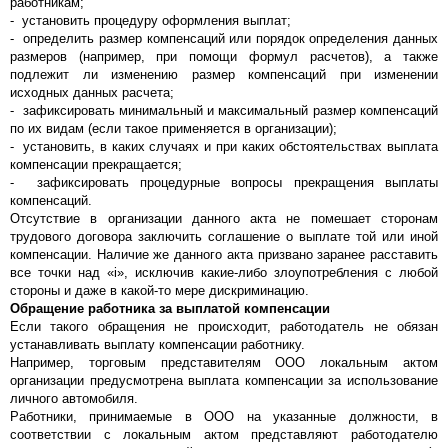
работникам;
- установить процедуру оформления выплат;
- определить размер компенсаций или порядок определения данных
размеров (например, при помощи формул расчетов), а также
подлежит ли изменению размер компенсаций при изменении
исходных данных расчета;
- зафиксировать минимальный и максимальный размер компенсаций
по их видам (если такое применяется в организации);
- установить, в каких случаях и при каких обстоятельствах выплата
компенсации прекращается;
- зафиксировать процедурные вопросы прекращения выплаты
компенсаций.
Отсутствие в организации данного акта не помешает сторонам
трудового договора заключить соглашение о выплате той или иной
компенсации. Наличие же данного акта призвано заранее расставить
все точки над «i», исключив какие-либо злоупотребления с любой
стороны и даже в какой-то мере дискриминацию.
Обращение работника за выплатой компенсации
Если такого обращения не происходит, работодатель не обязан
устанавливать выплату компенсации работнику.
Например, торговым представителям ООО локальным актом
организации предусмотрена выплата компенсации за использование
личного автомобиля.
Работники, принимаемые в ООО на указанные должности, в
соответствии с локальным актом представляют работодателю