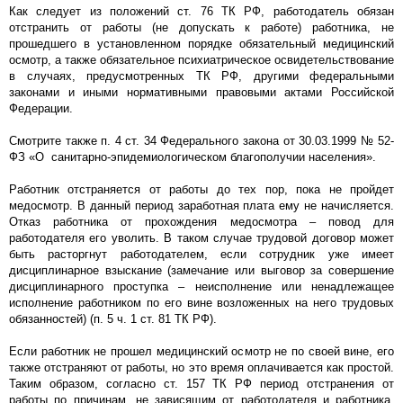
Как следует из положений ст. 76 ТК РФ, работодатель обязан
отстранить от работы (не допускать к работе) работника, не
прошедшего в установленном порядке обязательный медицинский
осмотр, а также обязательное психиатрическое освидетельствование
в случаях, предусмотренных ТК РФ, другими федеральными
законами и иными нормативными правовыми актами Российской
Федерации.
Смотрите также п. 4 ст. 34 Федерального закона от 30.03.1999 № 52-
ФЗ «О санитарно-эпидемиологическом благополучии населения».
Работник отстраняется от работы до тех пор, пока не пройдет
медосмотр. В данный период заработная плата ему не начисляется.
Отказ работника от прохождения медосмотра – повод для
работодателя его уволить. В таком случае трудовой договор может
быть расторгнут работодателем, если сотрудник уже имеет
дисциплинарное взыскание (замечание или выговор за совершение
дисциплинарного проступка – неисполнение или ненадлежащее
исполнение работником по его вине возложенных на него трудовых
обязанностей) (п. 5 ч. 1 ст. 81 ТК РФ).
Если работник не прошел медицинский осмотр не по своей вине, его
также отстраняют от работы, но это время оплачивается как простой.
Таким образом, согласно ст. 157 ТК РФ период отстранения от
работы по причинам, не зависящим от работодателя и работника,