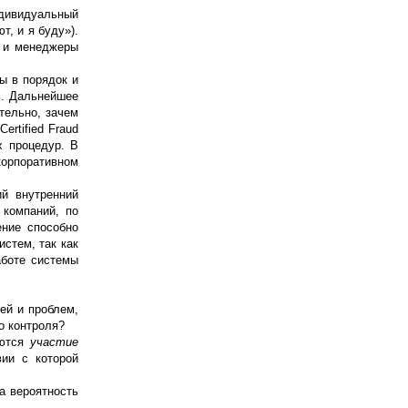
ндивидуальный
, и я буду»).
и и менеджеры
ы в порядок и
ь. Дальнейшее
тельно, зачем
rtified Fraud
х процедур. В
корпоративном
ий внутренний
 компаний, по
ение способно
стем, так как
аботе системы
ей и проблем,
о контроля?
яются
участие
вии с которой
а вероятность