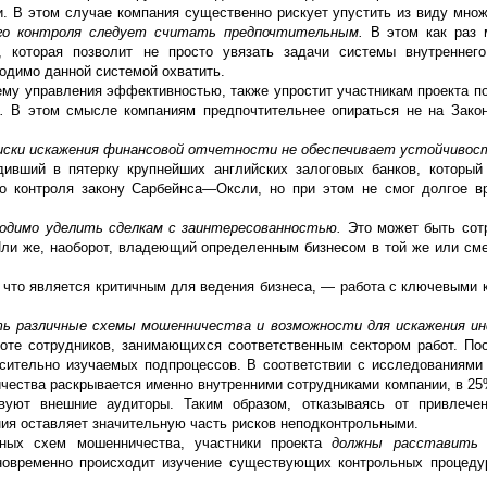
и. В этом случае компания существенно рискует упустить из виду мно
го контроля следует считать предпочтительным.
В этом как раз
, которая позволит не просто увязать задачи системы внутреннего
ходимо данной системой охватить.
ему управления эффективностью, также упростит участникам проекта п
е.
В этом смысле компаниям предпочтительнее опираться не на Зако
риски искажения финансовой отчетности не обеспечивает устойчивос
дивший в пятерку крупнейших английских залоговых банков, который
о контроля закону Сарбейнса—Оксли, но при этом не смог долгое в
ходимо уделить сделкам с заинтересованностью.
Это может быть сот
ли же, наоборот, владеющий определенным бизнесом в той же или см
, что является критичным для ведения бизнеса, — работа с ключевыми 
ь различные схемы мошенничества и возможности для искажения и
боте сотрудников, занимающихся соответственным сектором работ. По
сительно изучаемых подпроцессов. В соответствии с исследованиями A
ничества раскрывается именно внутренними сотрудниками компании, в 2
уют внешние аудиторы. Таким образом, отказываясь от привлечен
ния оставляет значительную часть рисков неподконтрольными.
ных схем мошенничества, участники проекта
должны расставить 
новременно происходит изучение существующих контрольных процеду