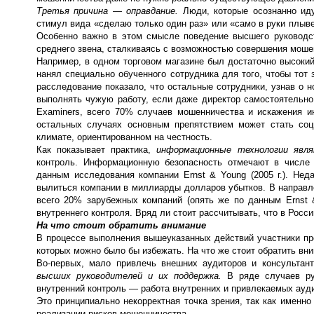
Третья причина — оправдание.
Люди, которые осознанно ид
стимул вида «сделаю только один раз» или «само в руки плыве
Особенно важно в этом смысле поведение высшего руководст
среднего звена, сталкиваясь с возможностью совершения моше
Например, в одном торговом магазине был достаточно высоки
нанял специально обученного сотрудника для того, чтобы тот
расследование показало, что остальные сотрудники, узнав о н
выполнять чужую работу, если даже директор самостоятельно н
Examiners, всего 70% случаев мошенничества и искажения 
остальных случаях основным препятствием может стать соц
климате, ориентированном на честность.
Как показывает практика,
информационные технологии явл
контроль. Информационную безопасность отмечают в числе 
данным исследования компании Ernst & Young (2005 г.). Нед
вылиться компании в миллиарды долларов убытков. В направл
всего 20% зарубежных компаний (опять же по данным Ernst 
внутреннего контроля. Вряд ли стоит рассчитывать, что в Росс
На что стоит обратить внимание
В процессе выполнения вышеуказанных действий участники пр
которых можно было бы избежать. На что же стоит обратить вни
Во-первых, мало привлечь внешних аудиторов и консультан
высших руководителей и их поддержка.
В ряде случаев ру
внутренний контроль — работа внутренних и привлекаемых аудит
Это принципиально некорректная точка зрения, так как именн
реализации рисков мошенничества.