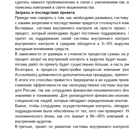
сделать намного проблематичнее в связи с увеличением как за
понесены компанией в свете мошенничества.
Затраты и последствия проекта
Прежде чем говорить о том, как необходимо развивать систему 
с какими затратами и последствиями придется столкнуться ком
Во-первых, система внутреннего контроля не просто проект,
процесс, который необходимо будет постоянно поддерживать. П
тратят на поддержание своей системы внутреннего контро
внутреннего контроля в среднем обходится в 3—5% выручки,
выгодным вложением средств.
В зависимости от размера и сложности процессов суммы на р
процент затрат на внутренний контроль в выручке будет выше. 
потому работ по проекту будет существенно больше, а часть ри
Во-вторых, в процессе перестройки процессов компании (он
Accountants) добавляются дополнительные процедуры, препят
В итоге это способно привести к бюрократии в ее худшем прояв
снижение эффективности как непосредственно системы внутрен
для России, так как сотрудники финансово-экономического б
знаниями и пониманием. Для руководителя финансово-экономи
специалистов людей, которые обладают определенным опытом р
Важно, чтобы сотрудники, осуществляющие контроль, обладал
подразделения были обособлены от тех, кого они проверяют. 
экономического блока, как это бывает в 90—95% компаний,
внутренним аудитом.
В-третьих, проект по развитию системы внутреннего контрол