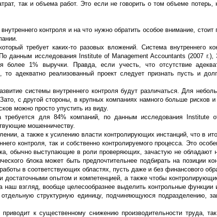
трат, так и объема работ. Это если не говорить о том объеме потерь, 
внутреннего контроля и на что нужно обратить особое внимание, стоит
пании.
 который требует каких-то разовых вложений. Система внутреннего к
о данным исследования Institute of Management Accountants (2007 г.),
ля более 1% выручки. Правда, если учесть, что отсутствие адеква
 то адекватно реализованный проект следует признать пусть и дол
азвитие системы внутреннего контроля будут различаться. Для небол
Зато, с другой стороны, в крупных компаниях намного больше рисков и
сков можно просто упустить из виду.
а требуется для 84% компаний, по данным исследования Institute 
ствующие мошенничеству.
лении, а также к усилению власти контролирующих инстанций, что в ит
него контроля, так и собственно контролируемого процесса. Это особе
лока, обычно выступающие в роли проверяющих, зачастую не обладают
ческого блока может быть предпочтительнее подбирать на позиции к
аботы в соответствующих областях, пусть даже и без финансового обр
и достаточными опытом и компетенцией, а также чтобы контролирующи
На наш взгляд, вообще целесообразнее выделить контрольные функции 
 в отдельную структурную единицу, подчиняющуюся подразделению, 
я приводит к существенному снижению производительности труда, так