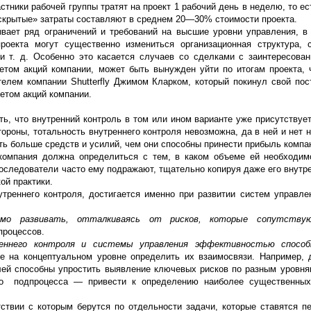
тники рабочей группы тратят на проект 1 рабочий день в неделю, то е
«скрытые» затраты составляют в среднем 20—30% стоимости проекта.
ывает ряд ограничений и требований на высшие уровни управления, в
роекта могут существенно измениться организационная структура, 
 и т. д. Особенно это касается случаев со сделками с заинтересова
том акций компании, может быть вынужден уйти по итогам проекта, 
елем компании Shutterfly Джимом Кларком, который покинул свой пос
етом акций компании.
ть, что внутренний контроль в том или ином варианте уже присутствует
ороны, тотальность внутреннего контроля невозможна, да в ней и нет 
ть больше средств и усилий, чем они способны принести прибыль компа
 компания должна определиться с тем, в каком объеме ей необходим
последователи часто ему подражают, тщательно копируя даже его внутр
ой практики.
реннего контроля, достигается именно при развитии систем управле
димо развивать, отталкиваясь от рисков, которые сопутству
процессов.
еннего контроля и системы управления эффективностью спосо
е на концептуальном уровне определить их взаимосвязи. Например, 
елей способны упростить выявление ключевых рисков по разным уровня
то подпроцесса — привести к определению наиболее существенных
тствии с которым берутся по отдельности задачи, которые ставятся п