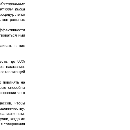
.
Контрольные
акторы риска
роцедур легко
ь контрольных
эффективности
твоваться ими
аивать в них
ьств; до 80%
з наказания.
 составляющей
о повлиять на
орые способны
сновании чего
цессов, чтобы
ошенничеству.
реалистичным.
чаи, когда их
ля совершения