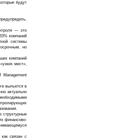
которые будут
 предупредить,
онтроля — это
 33% компаний
тной системы
госрочным, но
ьших компаний
 «узких мест»,
of Management
оге выльется в
нно актуально
 необходимыми
онтролирующих
азования.
е структурные
из финансово-
занимающемуся
 как связан с