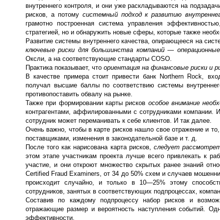
внутреннего контроля, и они уже раскладываются на подзадач
рисков, а потому
системный подход к развитию внутренне
грамотно построенная система управления эффективностью
стратегией, но и обнаружить новые сферы, которые также необ
Развитие системы внутреннего качества, опирающееся на сист
ключевые риски для большинства компаний — операционны
Оксли, а на соответствующие стандарты COSO.
Практика показывает, что
ориентация на финансовые риски и 
В качестве примера стоит привести банк Northern Rock, вхо
получал высшие баллы по соответствию системы внутреннег
противопоставить обвалу на рынке.
Также при формировании карты рисков
особое внимание необ
контрагентами, аффилированными с сотрудниками компании. И
сотрудник может переманивать к себе клиентов. И так далее.
Очень важно, чтобы в карте рисков нашло свое отражение и то
поставщиками, изменения в законодательной базе и т. д.
После того как нарисована карта рисков,
следует рассмотрет
этом этапе участникам проекта лучше всего привлекать к ра
участие, и они откроют множество скрытых ранее знаний отно
Certified Fraud Examiners, от 34 до 50% схем и случаев мошен
происходит случайно, и только в 10—25% этому способств
сотрудников, занятых в соответствующих подпроцессах, компа
Составив по каждому подпроцессу набор рисков и возмож
отражающие размер и вероятность наступления событий. Од
эффективности.