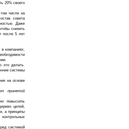
сть 20% своего
 том числе на
состав совета
нностью. Даже
чтобы снизить
т после 5 лет
 в компаниях,
необходимости
нии.
о это делать.
енние системы
ния на основе
ют принятой
бно повысить
дерево целей,
м, а принципы
 контрольных
еред системой