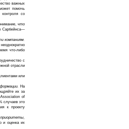
жество важных
 может помочь
 контроля со
онимание,
что
н Сарбейнса—
ти компаниям.
 неоднократно
ремя что-либо
рудничество с
ежной отрасли
клиентами или
нформации.
На
ощряйте их за
ssociation of
5% случаев это
ия к проекту
приоритеты,
р и оценка их