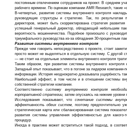
постоянным отвлечением сотрудников на проект. В среднем учас
рабочего времени. По оценкам компании AMR Research, такие 
В-четвертых, развитие системы внутреннего контроля наклад
руководящие структуры и стратегию. Так, по результатам п
директоров, может быть скорректирована стратегия развития
успешный генеральный директор, обладающий небольшим паке
вероятность мошенничества. Подобное произошло с руководит
триумфального руководства из-за обладания 30-процентным пак
Развитие системы внутреннего контроля
Прежде чем говорить непосредственно о проекте, стоит замети
просто может не выделяться в отдельную систему. С другой ст
— не стоит на отдельные элементы внутреннего контроля трати
Таким образом, при развитии системы внутреннего контроля
Западный опыт показывает, что в погоне за лидером компании-
информации. История неоднократно доказывала ущербность так
Наибольший эффект, в том числе и в отношении системы внут
собственной стратегии компании.
Соответственно
систему внутреннего контроля необхо
корпоративной стратегии,
затем опускаясь на нижние уровни 
Исследования показывают, что
сочетание системы внутр
эффективность обеих систем,
поэтому предпочтительно уж
стратегическая карта или сбалансированная система показат
развития системы управления эффективностью для какого-
процедур.
Иногда в практике может встретиться такой подход, в соотве