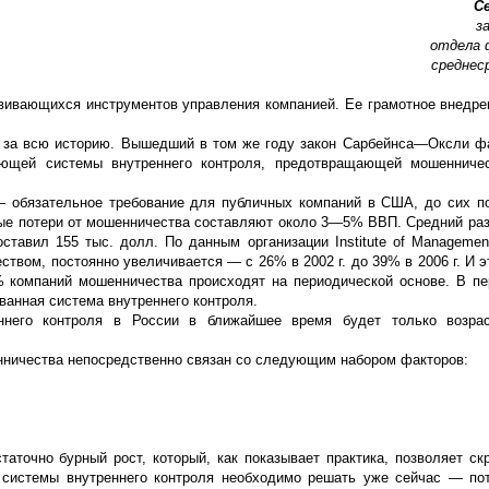
С
з
отдела 
среднес
звивающихся инструментов управления компанией. Ее грамотное внедре
в за всю историю. Вышедший в том же году закон Сарбейнса—Оксли ф
ующей системы внутреннего контроля, предотвращающей мошенничес
— обязательное требование для публичных компаний в США, до сих п
упные потери от мошенничества составляют около 3—5% ВВП. Средний ра
тавил 155 тыс. долл. По данным организации Institute of Management
твом, постоянно увеличивается — с 26% в 2002 г. до 39% в 2006 г. И 
% компаний мошенничества происходят на периодической основе. В п
ванная система внутреннего контроля.
ннего контроля в России в ближайшее время будет только возрас
шенничества непосредственно связан со следующим набором факторов:
аточно бурный рост, который, как показывает практика, позволяет ск
 системы внутреннего контроля необходимо решать уже сейчас — по