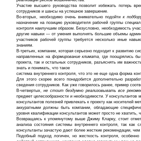
Участие высшего руководства позволит избежать потерь вре
сотрудников и шансы на успешное завершение.
Во-вторых, необходимо очень внимательно подойти
к подбор
назначение на позицию руководителя рабочей группы специал
контроля наилучшим образом. Безусловно, необходимость участ
другие навыки — от умения выполнять большие объемы админи
участников рабочей группы требуется несколько иные навы
знаниям.
В-третьих, компании, которая серьезно подходит к развитию с
направленных на
формирование климата,
где поощрялись бы 
проекта, так и остальных сотрудников, разъяснять им важнос
знать и понимать, что такое
система внутреннего контроля, что это не еще одна форма ко
Для этого скорее всего понадобится дополнительно разрабо
сведения сотрудников. Как уже говорилось ранее, пример соо
В-четвертых,
не стоит бездумно реализовывать все рекоме
предмет целесообразности и необходимости. У консультантов м
консультантов полезней привлекать к проекту как носителей ме
аккуратными должны быть компании, обладающие специфиче
уровня квалификации консультантов может просто не хватить, 
Возвращаясь к упомянутому выше Джиму Кларку, стоит отмет
анализа состояния системы внутреннего контроля, так как
консультанты зачастую дают более жесткие рекомендации, чем 
Подобный подход логичен, но жесткость контроля, особенно