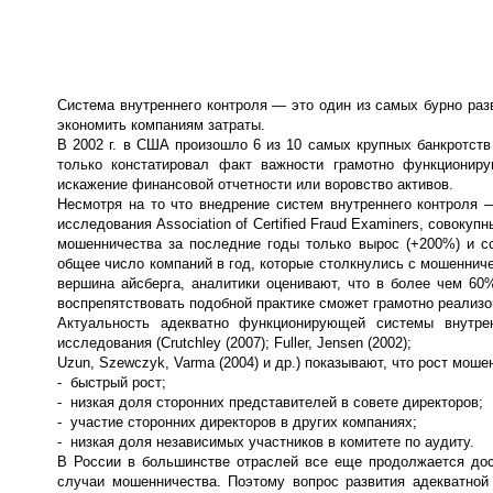
Система внутреннего контроля — это один из самых бурно ра
экономить компаниям затраты.
В 2002 г. в США произошло 6 из 10 самых крупных банкротст
только констатировал факт важности грамотно функционир
искажение финансовой отчетности или воровство активов.
Несмотря на то что внедрение систем внутреннего контроля 
исследования Association of Certified Fraud Examiners, совок
мошенничества за последние годы только вырос (+200%) и сос
общее число компаний в год, которые столкнулись с мошенничес
вершина айсберга, аналитики оценивают, что в более чем 60
воспрепятствовать подобной практике сможет грамотно реализо
Актуальность адекватно функционирующей системы внутре
исследования (Crutchley (2007); Fuller, Jensen (2002);
Uzun, Szewczyk, Varma (2004) и др.) показывают, что рост мо
- быстрый рост;
- низкая доля сторонних представителей в совете директоров;
- участие сторонних директоров в других компаниях;
- низкая доля независимых участников в комитете по аудиту.
В России в большинстве отраслей все еще продолжается дост
случаи мошенничества. Поэтому вопрос развития адекватной