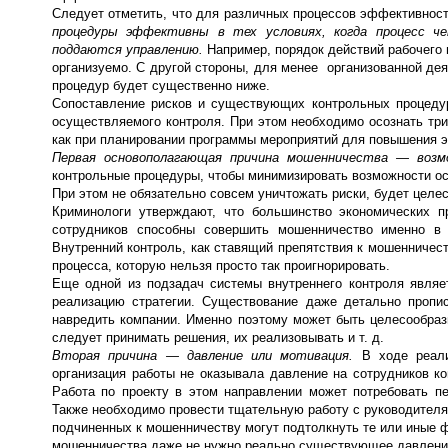
Следует отметить, что для различных процессов эффективнос
процедуры эффективны в тех условиях, когда процесс ч
поддаются управлению.
Например, порядок действий рабочего
организуемо. С другой стороны, для менее организованной де
процедур будет существенно ниже.
Сопоставление рисков и существующих контрольных процеду
осуществляемого контроля. При этом необходимо осознать тр
как при планировании программы мероприятий для повышения эф
Первая основополагающая причина мошенничества — воз
контрольные процедуры, чтобы минимизировать возможности о
При этом не обязательно совсем уничтожать риски, будет целес
Криминологи утверждают, что большинство экономических 
сотрудников способны совершить мошенничество именно в 
Внутренний контроль, как ставящий препятствия к мошенничес
процесса, которую нельзя просто так проигнорировать.
Еще одной из подзадач системы внутреннего контроля являет
реализацию стратегии. Существование даже детально пропи
навредить компании. Именно поэтому может быть целесообраз
следует принимать решения, их реализовывать и т. д.
Вторая причина — давление или мотивация.
В ходе реали
организация работы не оказывала давление на сотрудников к
Работа по проекту в этом направлении может потребовать п
Также необходимо провести тщательную работу с руководителя
подчиненных к мошенничеству могут подтолкнуть те или иные 
мошенничества даже не нужно реально существующее давление