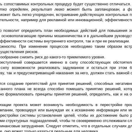
ть сопоставимых контрольных процедур будет существенно отличаться
етко определен, результат легко может быть запланирован, а ф
 может быть легко упорядочен, встраивание действующих контрольных п
ятельности, например для рекламной или инновационной, эффективност
р позволит определить план необходимых действий для повышения 
и основополагающие причины мошенничества и в дальнейшем руководс
фективности системы внутреннего контроля, так и при ее реализации.
можности.
При изменении процессов необходимо таким образом встр
существления рисков.
ообразнее снизить риск до какого-то приемлемого уровня.
преступлений совершается именно в силу способствующих обстоятел
силу возможности реализовать задуманное и остаться при этом бе
тву, так и предусматривающий наказания за него, должен стать важной
ся создание препятствий для принятия решений, способных негативн
санного плана не всегда способно помешать принятию решений, кот
но формализовать принципы принятия решений, определить, как и на о
зации проекта может возникнуть необходимость в перестройке про
омпании, провоцируя или вынуждая их к искажению информации или м
ерестройки системы установления целей, чтобы их достижение было 
ми структурных подразделений, чтобы те своевременно отслеживали слу
финансовые затруднения. Следует отметить, что в отдельных случаях д
, оно может только казаться реальным для человека.