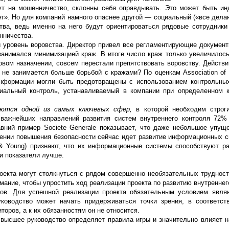
ут на мошенничество, склонны себя оправдывать. Это может быть и
т». Но для компаний намного опаснее другой — социальный («все делают
ва, ведь именно на него будут ориентироваться рядовые сотрудник
нничества.
й уровень воровства. Директор привел все регламентирующие документ
 занимался минимизацией краж. В итоге число краж только увеличилос
овом назначении, совсем перестали препятствовать воровству. Действи
е занимается больше борьбой с кражами? По оценкам Association of Ce
информации могли быть предотвращены с использованием контрольны
иальный контроль, устанавливаемый в компании при определенном 
яются одной из самых ключевых сфер,
в которой необходим строг
важнейших направлений развития систем внутреннего контроля 72%
авний пример Societe Generale показывает, что даже небольшое упущ
ении повышения безопасности сейчас идет развитие информационных си
& Young) признают, что их информационные системы способствуют р
ии показатели лучше.
оекта могут столкнуться с рядом совершенно необязательных трудност
мание, чтобы упростить ход реализации проекта по развитию внутреннег
тов. Для успешной реализации проекта обязательным условием явл
ководство может начать придерживаться точки зрения, в соответст
оров, а к их обязанностям он не относится.
о высшее руководство определяет правила игры и значительно влияет н