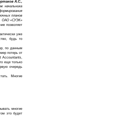
ертаков А.С.,
ам. начальника
формирования
рочных планов
ОАО «СУЭК»
ние позволяет
актически уже
тво, будь то
ор, по данным
змер потерь от
 Accountants,
это еще только
ервую очередь
тать. Многие
рывать многие
том это будет