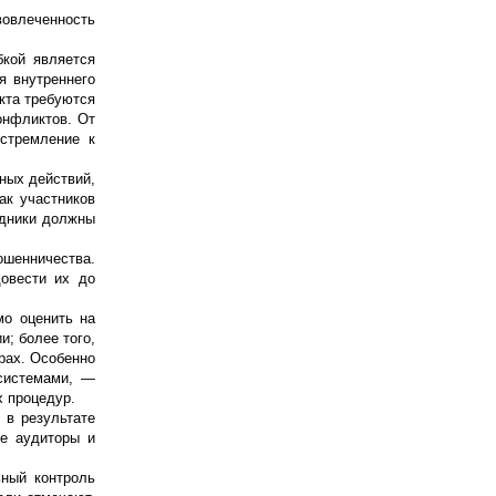
вовлеченность
бкой является
я внутреннего
кта требуются
онфликтов. От
 стремление к
ных действий,
ак участников
удники должны
ошенничества.
довести их до
о оценить на
; более того,
орах. Особенно
системами, —
х процедур.
 в результате
ие аудиторы и
ьный контроль