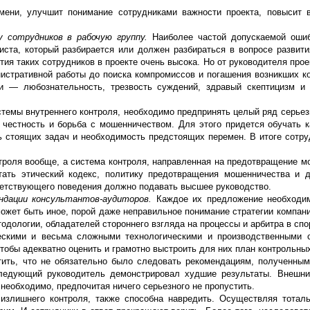
мени, улучшит понимание сотрудниками важности проекта, повысит 
у сотрудников в рабочую группу.
Наиболее частой допускаемой оши
иста, который разбирается или должен разбираться в вопросе развити
ия таких сотрудников в проекте очень высока. Но от руководителя прое
стративной работы до поиска компромиссов и погашения возникших к
ки — любознательность, трезвость суждений, здравый скептицизм и
истемы внутреннего контроля, необходимо предпринять целый ряд серьез
честность и борьба с мошенничеством. Для этого придется обучать к
ть стоящих задач и необходимость предстоящих перемен. В итоге сотр
нтроля вообще, а система контроля, направленная на предотвращение м
тать этический кодекс, политику предотвращения мошенничества и 
тветствующего поведения должно подавать высшее руководство.
ндации консультантов-аудиторов.
Каждое их предложение необходим
ожет быть иное, порой даже неправильное понимание стратегии компании
тодологии, обладателей стороннего взгляда на процессы и арбитра в сп
скими и весьма сложными технологическими и производственными 
чтобы адекватно оценить и грамотно выстроить для них план контрольны
ить, что не обязательно было следовать рекомендациям, полученным
 следующий руководитель демонстрировал худшие результаты. Внешн
необходимо, предпочитая ничего серьезного не пропустить.
 излишнего контроля, также способна навредить. Осуществляя тотал