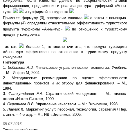
конкурента, если известны данные по эффективности этапов
формирования, продвижения и реализации тура турфирмой «Анны-
тур»
и турфирмой конкурента
Применяя формулу (3), определим сначала
а затем с помощью
формулы (4) определим относительную эффективность туристского
продукта турфирмы «Анны-тур»
по отношению к туристскому
продукту конкурента:
Так как
больше 1, то можно считать, что продукт турфирмы
«Анны-тур» эффективен по отношению к туристскому продукту
конкурента.
Литература
1.
Бобылева А.З.
Финансовые управленческие технологии: Учебник.
– М.: Инфра-М, 2004.
2. Методические рекомендации по оценке эффективности
инвестиционных проектов и их отбору для финансирования. – М.,
1994.
3.
Фатхутдинов Р.А.
Стратегический менеджмент. – М.: Бизнес-
школа «Интел-Синтез», 1999.
4.
Окрепилов В.В.
Управление качеством. – М.: Экономика, 1998.
5.
Лавлок К.
Маркетинг услуг: персонал, технология, стратегия / Пер.
с англ. – 4-е изд. – М.: ИД «Вильямс», 2005.
05.07.2016
Также по этой теме: