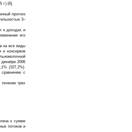
г.) [6].
енный прогноз
тельностью 3–
и о доходах и
изменения его
а на все виды
и и консервов
льномолочной
– декабре 2006
,1% (107,2%).
о сравнению с
 течение трех
влена к сумме
ных потоков и