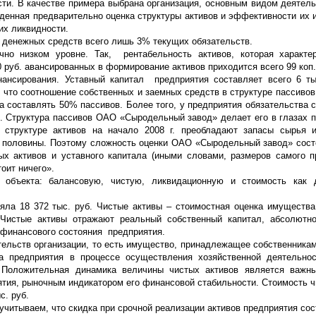
ти. В качестве примера выбрана организация, основным видом деятель
денная предварительно оценка структуры активов и эффективности их 
их ликвидности.
ет денежных средств всего лишь 3% текущих обязательств.
чно низком уровне. Так, рентабельность активов, которая характе
 руб. авансированных в формирование активов приходится всего 99 коп
ансирования. Уставный капитал предприятия составляет всего 6 ты
 что соотношение собственных и заемных средств в структуре пассивов
а составлять 50% пассивов. Более того, у предприятия обязательства 
ь. Структура пассивов ОАО «Сыродельный завод» делает его в глазах 
 структуре активов на начало 2008 г. преобладают запасы сырья 
о половины. Поэтому сложность оценки ОАО «Сыродельный завод» состо
ых активов и уставного капитала (иными словами, размеров самого п
оит ничего».
объекта: балансовую, чистую, ликвидационную и стоимость как 
ляла 18 372 тыс. руб. Чистые активы – стоимостная оценка имущества
 Чистые активы отражают реальный собственный капитал, абсолютн
 финансового состояния предприятия.
ательств организации, то есть имущество, принадлежащее собственникам
ла предприятия в процессе осуществления хозяйственной деятельно
. Положительная динамика величины чистых активов является важн
ятия, рыночным индикатором его финансовой стабильности. Стоимость ч
с. руб.
читываем, что скидка при срочной реализации активов предприятия сос