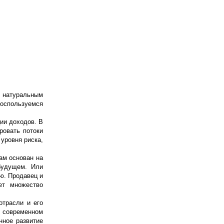
й натуральным
воспользуемся
ии доходов. В
ровать потоки
уровня риска,
ам основан на
будущем. Или
ю. Продавец и
ет множество
отрасли и его
а современном
нное развитие