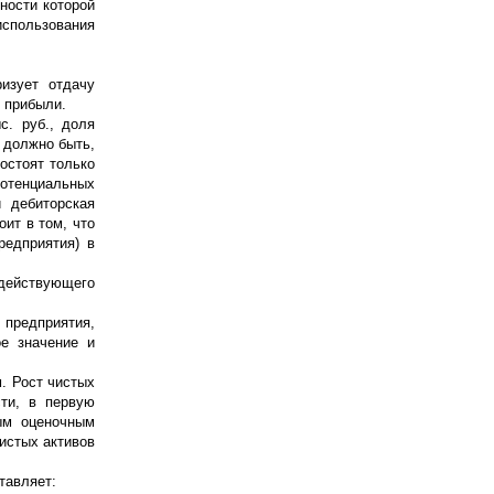
ности которой
использования
ризует отдачу
. прибыли.
с. руб., доля
 должно быть,
состоят только
потенциальных
и дебиторская
ит в том, что
редприятия) в
действующего
 предприятия,
ое значение и
. Рост чистых
сти, в первую
ым оценочным
истых активов
тавляет: