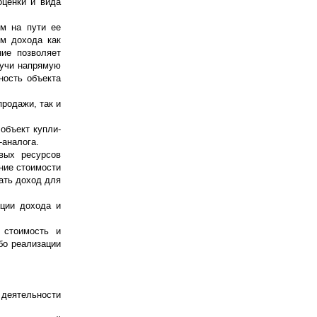
оценки и вида
м на пути ее
ом дохода как
ие позволяет
дучи напрямую
ность объекта
родажи, так и
объект купли-
-аналога.
вых ресурсов
ние стоимости
ать доход для
ации дохода и
 стоимость и
бо реализации
 деятельности