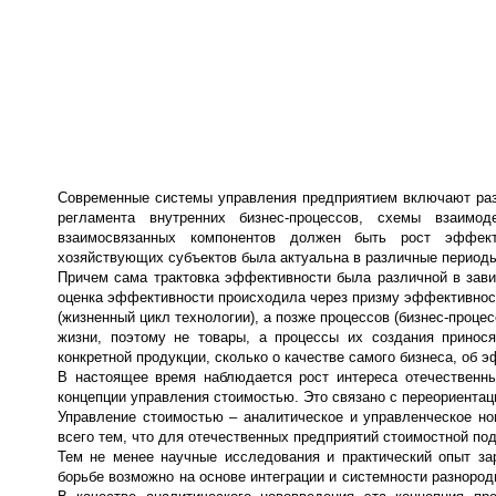
Современные системы управления предприятием включают разл
регламента внутренних бизнес-процессов, схемы взаимо
взаимосвязанных компонентов должен быть рост эффект
хозяйствующих субъектов была актуальна в различные периоды
Причем сама трактовка эффективности была различной в зави
оценка эффективности происходила через призму эффективност
(жизненный цикл технологии), а позже процессов (бизнес-проце
жизни, поэтому не товары, а процессы их создания принос
конкретной продукции, сколько о качестве самого бизнеса, об 
В настоящее время наблюдается рост интереса отечественны
концепции управления стоимостью. Это связано с переориента
Управление стоимостью – аналитическое и управленческое но
всего тем, что для отечественных предприятий стоимостной по
Тем не менее научные исследования и практический опыт за
борьбе возможно на основе интеграции и системности разнород