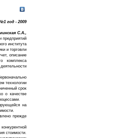
№1 год - 2009
минская С.А.,
ки предприятий
ого института
ки и торговли
чет, описание
го комплекса
деятельности
Первоначально
ем технологии
аниченный срок
ко о качестве
роцессами.
зирующейся на
имости.
овлено прежде
 конкурентной
ия стоимости.