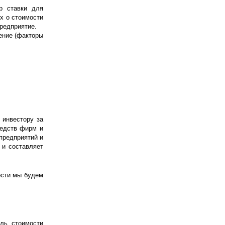
р ставки для
х о стоимости
редприятие.
ение (факторы
 инвестору за
редств фирм и
предприятий и
 и составляет
ости мы будем
ель стоимости