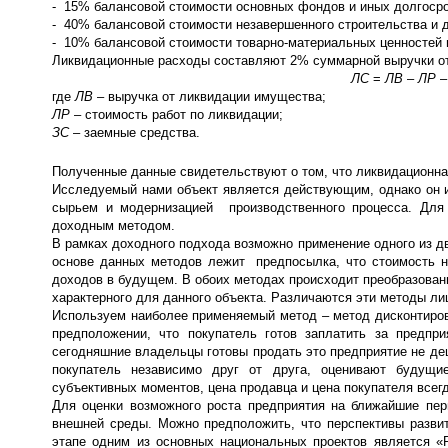
- 15% балансовой стоимости основных фондов и иных долгоср
- 40% балансовой стоимости незавершенного строительства и 
- 10% балансовой стоимости товарно-материальных ценностей 
Ликвидационные расходы составляют 2% суммарной выручки от
ЛС
=
ЛВ
–
ЛР
где
ЛВ
– выручка от ликвидации имущества;
ЛР
– стоимость работ по ликвидации;
ЗС
– заемные средства.
Полученные данные свидетельствуют о том, что ликвидационная
Исследуемый нами объект является действующим, однако он 
сырьем и модернизацией производственного процесса. Для 
доходным методом.
В рамках доходного подхода возможно применение одного из д
основе данных методов лежит предпосылка, что стоимость н
доходов в будущем. В обоих методах происходит преобразовани
характерного для данного объекта. Различаются эти методы ли
Используем наиболее применяемый метод – метод дисконтиро
предположении, что покупатель готов заплатить за предп
сегодняшние владельцы готовы продать это предприятие не де
покупатель независимо друг от друга, оценивают будущи
субъективных моментов, цена продавца и цена покупателя всег
Для оценки возможного роста предприятия на ближайшие пер
внешней среды. Можно предположить, что перспективы разв
этапе одним из основных национальных проектов является «Р