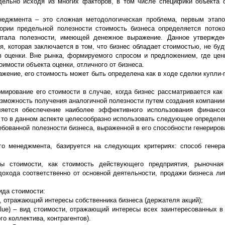
ельно исходя из многих факторов, в том числе специфики объекта 
неджмента – это сложная методологическая проблема, первым этапо
ории предельной полезности стоимость бизнеса определяется поток
питала полезности, имеющей денежное выражение. Данное утвержден
я, которая заключается в том, что бизнес обладает стоимостью, не бу
в оценки. Вне рынка, формируемого спросом и предложением, где цен
имости объекта оценки, отличного от бизнеса.
жение, его стоимость может быть определена как в ходе сделки купли-п
мирование его стоимости в случае, когда бизнес рассматривается как 
озможность получения аналогичной полезности путем создания компании
яется обеспечение наиболее эффективного использования финансо
, то в данном аспекте целесообразно использовать следующее определе
ебованной полезности бизнеса, выраженной в его способности генериров
го менеджмента, базируется на следующих критериях: способ генер
ы стоимости, как стоимость действующего предприятия, рыночная
дохода соответственно от основной деятельности, продажи бизнеса ли
ида стоимости:
ти, отражающий интересы собственника бизнеса (держателя акций);
alue) – вид стоимости, отражающий интересы всех заинтересованных в
о коллектива, контрагентов).