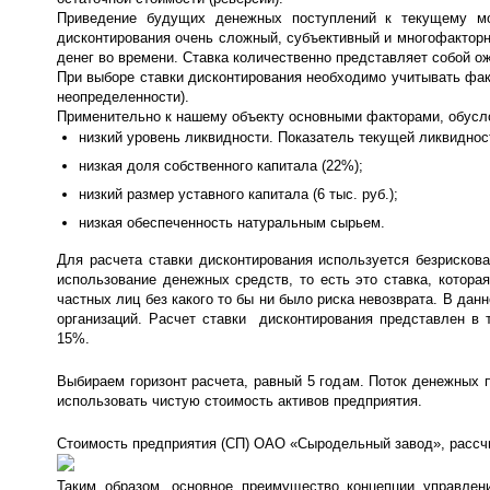
Приведение будущих денежных поступлений к текущему мо
дисконтирования очень сложный, субъективный и многофакторн
денег во времени. Ставка количественно представляет собой о
При выборе ставки дисконтирования необходимо учитывать фа
неопределенности).
Применительно к нашему объекту основными факторами, обусл
низкий уровень ликвидности. Показатель текущей ликвиднос
низкая доля собственного капитала (22%);
низкий размер уставного капитала (6 тыс. руб.);
низкая обеспеченность натуральным сырьем.
Для расчета ставки дисконтирования используется безрисков
использование денежных средств, то есть это ставка, котор
частных лиц без какого то бы ни было риска невозврата. В да
организаций. Расчет ставки дисконтирования представлен в 
15%.
Выбираем горизонт расчета, равный 5 годам. Поток денежных п
использовать чистую стоимость активов предприятия.
Стоимость предприятия (СП) ОАО «Сыродельный завод», рассчи
Таким образом, основное преимущество концепции управлени