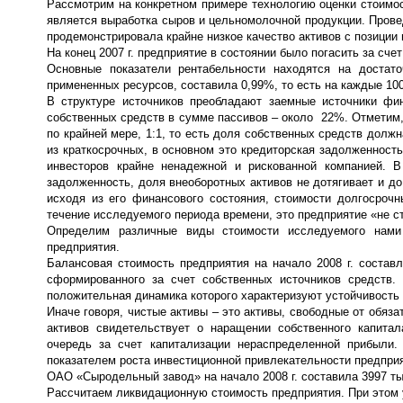
Рассмотрим на конкретном примере технологию оценки стоимос
является выработка сыров и цельномолочной продукции. Прове
продемонстрировала крайне низкое качество активов с позиции 
На конец 2007 г. предприятие в состоянии было погасить за сч
Основные показатели рентабельности находятся на достато
примененных ресурсов, составила 0,99%, то есть на каждые 100
В структуре источников преобладают заемные источники фин
собственных средств в сумме пассивов – около 22%. Отметим,
по крайней мере, 1:1, то есть доля собственных средств должн
из краткосрочных, в основном это кредиторская задолженност
инвесторов крайне ненадежной и рискованной компанией. В
задолженность, доля внеоборотных активов не дотягивает и д
исходя из его финансового состояния, стоимости долгосрочн
течение исследуемого периода времени, это предприятие «не ст
Определим различные виды стоимости исследуемого нами 
предприятия.
Балансовая стоимость предприятия на начало 2008 г. состав
сформированного за счет собственных источников средств.
положительная динамика которого характеризуют устойчивость
Иначе говоря, чистые активы – это активы, свободные от обяз
активов свидетельствует о наращении собственного капита
очередь за счет капитализации нераспределенной прибыли
показателем роста инвестиционной привлекательности предпри
ОАО «Сыродельный завод» на начало 2008 г. составила 3997 ты
Рассчитаем ликвидационную стоимость предприятия. При этом у