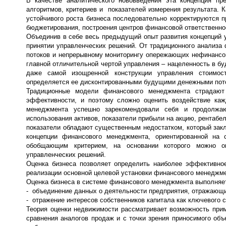
В качестве аналитического нововведения эта концепция пр
алгоритмов, критериев и показателей измерения результата. 
устойчивого роста бизнеса последовательно корректируются п
бюджетирования, построения центров финансовой ответственно
Объединив в себе весь предыдущий опыт развития концепций у
принятии управленческих решений. От традиционного анализа
потоков и непрерывному мониторингу опережающих нефинансов
главной отличительной чертой управления – нацеленность в б
даже самой изощренной конструкции управления стоимос
определяется ее дисконтированными будущими денежными пото
Традиционные модели финансового менеджмента страдают
эффективности, и поэтому сложно оценить воздействие каж
менеджмента успешно зарекомендовали себя и продолжаю
использования активов, показатели прибыли на акцию, рентабел
показатели обладают существенным недостатком, который зак
концепции финансового менеджмента, ориентированной на 
обобщающим критерием, на основании которого можно оц
управленческих решений.
Оценка бизнеса позволяет определить наиболее эффективное
реализации основной целевой установки финансового менеджме
Оценка бизнеса в системе финансового менеджмента выполняе
- объединение данных о деятельности предприятия, отражающ
- отражение интересов собственников капитала как ключевого
Теория оценки недвижимости рассматривает возможность прим
сравнения аналогов продаж и с точки зрения приносимого объ