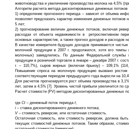
животноводства и увеличение производства молока на 4,5% (при 
Алгоритм расчета метода дисконтированных денежных потоков 
1) определение прогнозного периода – зависит от объема ин
позволяет предсказать характер изменения денежных потоков н
5 лет;
2) прогнозирование величин денежных потоков, включая реве
расходах от объекта недвижимости в ретроспективном пери
основных характеристик, а также прогноз доходов и расходов н
В качестве измерителя будущих доходов принимаются чистые 
молочной продукции в 2007 г. продолжился, хотя его темпы
молочных) замедлились. По данным Федеральной службы го
продукции в розничной торговле в январе – декабре 2007 г. со
г. – 110,7%), сыров жирных (включая брынзу) – 109,1% (114
Повышение спроса на молочную продукцию вызвано ростом р
соответствующим периодом предыдущего года выросли на 10,4%
Для расчетов прогнозируется рост объема производства в 3,1%
лет, затем в 4,5% [7]. Уровень чистой прибыли увеличится по
Расчет стоимости (PV) методом дисконтированных денежных по
где
Ct
– денежный поток периода
t
;
i
– ставка дисконтированного денежного потока;
V
– стоимость реверсии, или остаточная стоимость.
Остаточная стоимость, или стоимость реверсии, должна быть
текущих стоимостей денежных потоков. Таким образом, стоим
остаточной стоимости (реверсии).