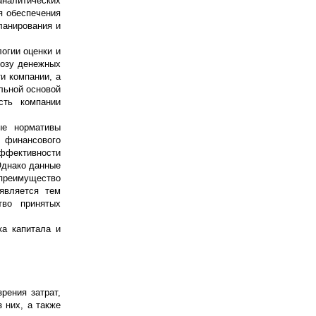
аналитических
я обеспечения
ланирования и
огии оценки и
нозу денежных
и компании, а
льной основой
сть компании
ые нормативы
е финансового
ффективности
 Однако данные
 преимущество
является тем
тво принятых
ка капитала и
рения затрат,
 них, а также