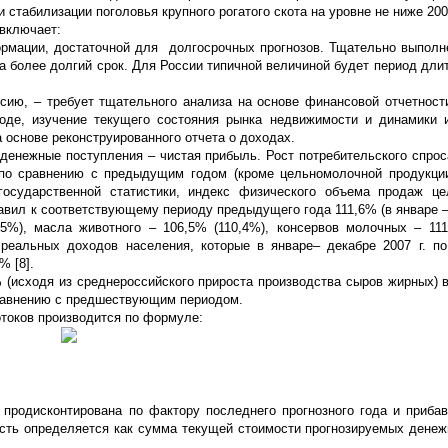
стабилизации поголовья крупного рогатого скота на уровне не ниже 2005 
включает:
формации, достаточной для долгосрочных прогнозов. Тщательно выполн
а более долгий срок. Для России типичной величиной будет период дли
рсию, – требует тщательного анализа на основе финансовой отчетност
оде, изучение текущего состояния рынка недвижимости и динамики 
а основе реконструированного отчета о доходах.
денежные поступления – чистая прибыль. Рост потребительского спрос
 по сравнению с предыдущим годом (кроме цельномолочной продукци
сударственной статистики, индекс физического объема продаж це
ставил к соответствующему периоду предыдущего года 111,6% (в январе 
,5%), масла животного – 106,5% (110,4%), консервов молочных – 111
еальных доходов населения, которые в январе– декабре 2007 г. п
 [8].
 (исходя из среднероссийского прироста производства сыров жирных) в
 сравнению с предшествующим периодом.
токов производится по формуле:
 продисконтирована по фактору последнего прогнозного года и приба
ость определяется как сумма текущей стоимости прогнозируемых денеж