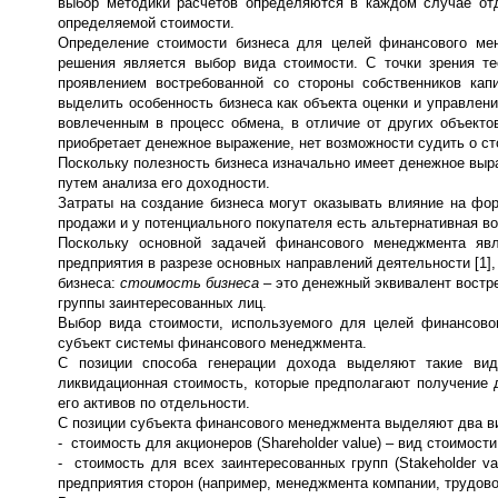
выбор методики расчетов определяются в каждом случае отд
определяемой стоимости.
Определение стоимости бизнеса для целей финансового ме
решения является выбор вида стоимости. С точки зрения те
проявлением востребованной со стороны собственников ка
выделить особенность бизнеса как объекта оценки и управлени
вовлеченным в процесс обмена, в отличие от других объекто
приобретает денежное выражение, нет возможности судить о сто
Поскольку полезность бизнеса изначально имеет денежное выра
путем анализа его доходности.
Затраты на создание бизнеса могут оказывать влияние на фор
продажи и у потенциального покупателя есть альтернативная в
Поскольку основной задачей финансового менеджмента явл
предприятия в разрезе основных направлений деятельности [1]
бизнеса:
стоимость бизнеса
– это денежный эквивалент востр
группы заинтересованных лиц.
Выбор вида стоимости, используемого для целей финансово
субъект системы финансового менеджмента.
С позиции способа генерации дохода выделяют такие вид
ликвидационная стоимость, которые предполагают получение 
его активов по отдельности.
С позиции субъекта финансового менеджмента выделяют два в
- стоимость для акционеров (Shareholder value) – вид стоимос
- стоимость для всех заинтересованных групп (Stakeholder v
предприятия сторон (например, менеджмента компании, трудовог