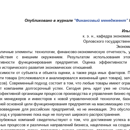
Опубликовано в журнале
"Финансовый менеджмент"
Иль
к. э. н., кафедра экономи
Орловского государственн
Экономи
ичные элементы: технологии, финансово-экономическую отчетность, у
действия с внешним окружением. Результатом использования это
ивности функционирования предприятия. Оценка эффективности 
 исторического развития экономических отношений.
симости от субъекта и объекта оценки, а также ряда иных факторов. 
и товара (отслеживался и анализировался жизненный цикл товара), зат
ссов). Современный подход состоит в том, что любые товары имеют огр
ят компаниям долгосрочный успех. Сегодня речь идет уже не столь
эффективной организации процессов производства и управления бизнес-п
х менеджеров и инвесторов к новой управленческой технологии, ба
цией основной цели функционирования предприятия на максимизацию сто
вовведение для российских предприятий, но не инновация. Это обусл
дход к управлению пока еще не получил широкого распространения.
рубежных компаний свидетельствуют о том, что достижение успеха в
ных процессов и различных направлений бизнеса, нацеленных на создан