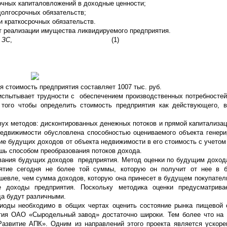
очных капиталовложений в доходные ценности;
долгосрочных обязательств;
и краткосрочных обязательств.
 реализации имущества ликвидируемого предприятия.
–
ЗС
, (1)
 стоимость предприятия составляет 1007 тыс. руб.
испытывает трудности с обеспечением производственных потребносте
того чтобы определить стоимость предприятия как действующего, 
вух методов: дисконтированных денежных потоков и прямой капитализац
едвижимости обусловлена способностью оцениваемого объекта генери
е будущих доходов от объекта недвижимости в его стоимость с учетом 
шь способом преобразования потоков дохода.
вания будущих доходов предприятия. Метод оценки по будущим доход
риятие сегодня не более той суммы, которую он получит от нее в 
шевле, чем сумма доходов, которую она принесет в будущем покупател
е доходы предприятия. Поскольку методика оценки предусматрива
да будут различными.
иоды необходимо в общих чертах оценить состояние рынка пищевой 
ития ОАО «Сыродельный завод» достаточно широки. Тем более что н
азвитие АПК». Одним из направлений этого проекта является ускоре