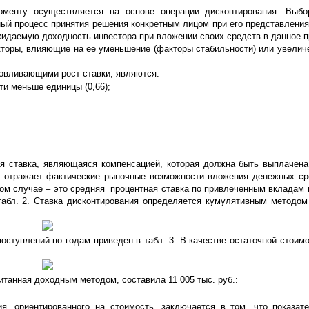
менту осуществляется на основе операции дисконтирования. Выбо
ый процесс принятия решения конкретным лицом при его представления
жидаемую доходность инвестора при вложении своих средств в данное п
кторы, влияющие на ее уменьшение (факторы стабильности) или увелич
овливающими рост ставки, являются:
ти меньше единицы (0,66);
ая ставка, являющаяся компенсацией, которая должна быть выплачена
ая отражает фактические рыночные возможности вложения денежных с
нном случае – это средняя процентная ставка по привлеченным вкладам 
табл. 2. Ставка дисконтирования определяется кумулятивным методом
оступлений по годам приведен в табл. 3. В качестве остаточной стоим
танная доходным методом, составила 11 005 тыс. руб.:
я, ориентированного на стоимость, заключается в том, что показат