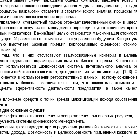
едусматривает смену парадигмы оценки компании, введение новых 
Как управленческое нововведение данная модель предполагает, что дл
роцедуры разработки стратегии и стратегического анализа, процессы п
сти и систем вознаграждения персонала.
правления, стоимостный подход отражает качественный скачок в идеол
 финансовых результатов менеджмент переходит к долгосрочному прог
ых индикаторов. Важнейшей целью становится максимизация стоимост
удущее. Управление по стоимости – это управление будущим. Концептуа
тью выступает базовый принцип корпоративных финансов: стоимо
ками [5].
 тем, что в них отсутствуют взаимосвязанные критерии и целев
дого отдельного параметра системы на бизнес в целом. В практик
т использоваться Дюпоновская система интегрального анализа э
ьности собственного капитала, доходности чистых активов и др. [1; 3].
лючается в использовании ретроспективных данных. Поэтому основное
стоимость бизнеса, заключается в том, что показатель стоимости 
енить эффективность деятельности предприятия, а также качес
 вложение средств с точки зрения максимизации дохода собственни
нта.
т две основные функции:
их эффективность накопления и распределения финансовых ресурсов;
 субъекта системы финансового менеджмента.
енения трех подходов при определении рыночной стоимости: с точки з
ектом дохода. Возможность и целесообразность применения каждого из