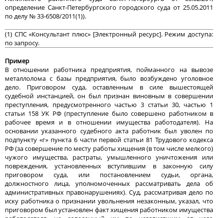
определение Санкт-Петербургского городского суда от 25.05.2011
по делу № 33-6508/2011(1)).
(1) СПС «Консультант плюс» [Электронный ресурс]. Режим доступа:
по запросу.
Пример
В отношении работника предприятия, пойманного на вывозе
металлолома с базы предприятия, было возбуждено уголовное
дело. Приговором суда, оставленным в силе вышестоящей
судебной инстанцией, он был признан виновным в совершении
преступления, предусмотренного частью 3 статьи 30, частью 1
статьи 158 УК РФ (преступление было совершено работником в
рабочее время и в отношении имущества работодателя). На
основании указанного судебного акта работник был уволен по
подпункту «г» пункта 6 части первой статьи 81 Трудового кодекса
РФ (за совершение по месту работы хищения (в том числе мелкого)
чужого имущества, растраты, умышленного уничтожения или
повреждения, установленных вступившим в законную силу
приговором суда, или постановлением судьи, органа,
должностного лица, уполномоченных рассматривать дела об
административных правонарушениях). Суд, рассматривая дело по
иску работника о признании увольнения незаконным, указал, что
приговором был установлен факт хищения работником имущества