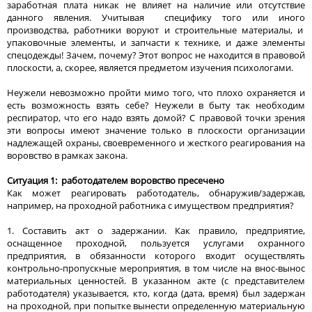
заработная плата никак не влияет на наличие или отсутствие
данного явления. Учитывая специфику того или иного
производства, работники воруют и строительные материалы, и
упаковочные элементы, и запчасти к технике, и даже элементы
спецодежды! Зачем, почему? Этот вопрос не находится в правовой
плоскости, а, скорее, является предметом изучения психологами.
Неужели невозможно пройти мимо того, что плохо охраняется и
есть возможность взять себе? Неужели в быту так необходим
респиратор, что его надо взять домой? С правовой точки зрения
эти вопросы имеют значение только в плоскости организации
надлежащей охраны, своевременного и жесткого реагирования на
воровство в рамках закона.
Ситуация 1: работодателем воровство пресечено
Как может реагировать работодатель, обнаружив/задержав,
например, на проходной работника с имуществом предприятия?
1. Составить акт о задержании. Как правило, предприятие,
оснащенное проходной, пользуется услугами охранного
предприятия, в обязанности которого входит осуществлять
контрольно-пропускные мероприятия, в том числе на внос-вынос
материальных ценностей. В указанном акте (с представителем
работодателя) указывается, кто, когда (дата, время) был задержан
на проходной, при попытке вынести определенную материальную