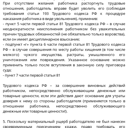
При отсутствии желания работника расторгнуть трудовые
отношения, работодатель вправе будет уволить его (соблюдая
требования статьи 193 Трудового кодекса РФ к процедуре
наказания работника в виде увольнения), применив:
- пункт 5 части первой статьи 81 Трудового кодекса РФ – в случае
неоднократности неисполнения работником без уважительных
причин трудовых обязанностей (не обязательно только воровства),
если он имеет дисциплинарное взыскание;
- подпункт «г» пункта 6 части первой статьи 81 Трудового кодекса
РФ – в случае совершения по месту работы хищения (в том числе
мелкого) чужого имущества, растраты, умышленного его
уничтожения или повреждения. Указанное основание можно
применить только после вступления в законную силу приговора
суда;
- пункт 7 части первой статьи 81
Трудового кодекса РФ – за совершение виновных действий
работником, непосредственно обслуживающим денежные или
товарные ценности, если эти действия дают основание для утраты
доверия к нему со стороны работодателя (применяется только в
отношении работника, непосредственно обслуживающего
денежные или товарные ценности!).
5. Поскольку материальный ущерб работодателю не был нанесен
своевременным пресечением кражи, право требовать его