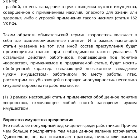
УК РФ);
- разбой, то есть нападение в целях хищения чужого имущества,
совершенное с применением насилия, опасного для жизни или
здоровья, либо с угрозой применения такого насилия (статья 162
УК РФ).
Таким образом, обывательский термин «воровство» включает в
себя все вышеперечисленные понятия. И в рамках настоящей
статьи указание на тот или иной состав преступления будет
производиться только при необходимости такого указания. В
остальном действия работников, подпадающие под понятие
«воровство», применяемое в предлагаемой статье, будут носить
обобщенный характер, означающий «незаконное завладение
чужим имуществом» работником по месту работы. Итак,
рассмотрим по убывающей в порядке «популярности» несколько
ситуаций воровства на рабочем месте.
(1) В рамках настоящей статьи применяется обобщенное понятие
«воровство», включающее любой способ завладения чужим
имуществом.
Воровство имущества предприятия
Это наиболее популярный вид хищения среди работников. Причем
чем больше предприятие, тем чаще данное явление встречается.
Удивительно, но, как показывает практика, низкая или высокая