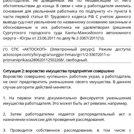
работодателя, не доведенный им по независящим от него
обстоятельствам до конца. В связи с чем у работодателя имелись
основания для увольнения работника по подпункту «г» пункта 6
части первой статьи 81 Трудового кодекса РФ. С учетом данного
вывода суд счел увольнение по названному основанию законным и
обоснованным и иск работника не удовлетворил (решение
Сургутского городского суда Ханты-Мансийского автономного
округа – Югры от 23.06.2011 по делу № 2-3367/2011(1)).
(1) СПС «АКТОСКОП» [Электронный ресурс]. Режим доступа:
actoscope.com/yfo/yugra/surggor-hmao/gr/1/2-33672011-o-
priznaniiprikaza280620112502268/, свободный.
Ситуация 2: воровство имущества предприятия совершено
Воровство совершено «успешно», работник украл, а работодатель
не смог предотвратить уменьшение своего имущества. В данном
случае алгоритм действий меняется.
1. На первом этапе документально фиксируется уменьшение
имущества работодателя. Это может быть акт ревизии, например.
2. Затем работодателем издается распорядительный акт о
назначении комиссии для проведения расследования.
3. Проводится собственное расследование, в том числе с