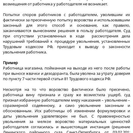
возмещения от работника у работодателя не возникает.
Попытки споров работников с работодателем, уволившим их
фактически за пресеченную попытку воровства и использовавшим
законный для этого способ и основание, как правило,
заканчиваются вынесением решения в пользу работодателя. Суд
при отсутствии установленных в ходе рассмотрения дела
нарушений требований к процедуре увольнения, установленных
Трудовым кодексом РФ, приходит к выводу о законности
увольнения работника.
Пример
Работница магазина, пойманная на выходе из него после работы
при выносе жвачки и дезодоранта, была уволена за утрату доверия
по пункту 7 части первой статьи 81 Трудового кодекса РФ.
Несмотря на то что воровство фактически было пресечено,
работница вину признала и сразу же возместила ущерб, суд
признал избранную работодателем меру наказания – увольнение –
соразмерной содеянному, а само увольнение законным и
обоснованным. Иск работницы об изменении формулировки и
даты увольнения удовлетворен не был. С правомерностью
увольнения за мелкое воровство материальных ценностей
работодателя согласилась и вышестоящая инстанция (решение
Ленинского районного суда Санкт-Петербурга от 03.02.201;