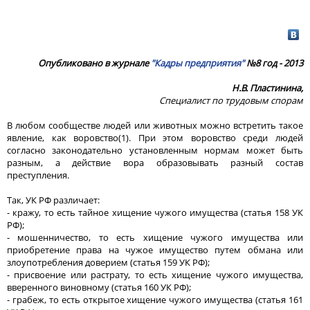
Опубликовано в журнале
"Кадры предприятия"
№8 год - 2013
Н.В. Пластинина,
Специалист по трудовым спорам
В любом сообществе людей или животных можно встретить такое
явление, как воровство(1). При этом воровство среди людей
согласно законодательно установленным нормам может быть
разным, а действие вора образовывать разный состав
преступления.
Так, УК РФ различает:
- кражу, то есть тайное хищение чужого имущества (статья 158 УК
РФ);
- мошенничество, то есть хищение чужого имущества или
приобретение права на чужое имущество путем обмана или
злоупотребления доверием (статья 159 УК РФ);
- присвоение или растрату, то есть хищение чужого имущества,
вверенного виновному (статья 160 УК РФ);
- грабеж, то есть открытое хищение чужого имущества (статья 161