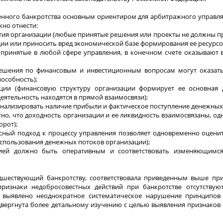
ренного банкротства основным ориентиром для арбитражного управ
но отнести:
вития организации (любые принятые решения или проекты не должны 
ии или приносить вред экономической базе формирования ее ресурсо
 принятые в любой сфере управления, в конечном счете оказывают 
решения по финансовым и инвестиционным вопросам могут оказат
особность);
ции (финансовую структуру организации формирует ее основная д
еятельность находятся в прямой взаимосвязи);
нализировать наличие прибыли и фактическое поступление денежных 
тно, что доходность организации и ее ликвидность взаимосвязаны, одн
орот);
сный подход к процессу управления позволяет одновременно оцени
спользования денежных потоков организации);
ацией должно быть оперативным и соответствовать изменяющим
едшествующий банкротству, соответствовала приведенным выше при
изнаки недобросовестных действий при банкротстве отсутствуют
ыявлено неоднократное систематическое нарушение принципов
двергнута более детальному изучению с целью выявления признаков