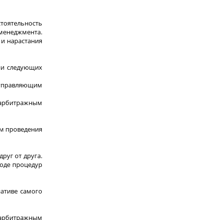
тоятельность
менеджмента.
 и нарастания
ии следующих
 управляющим
 арбитражным
тм проведения
руг от друга.
ходе процедур
иативе самого
 арбитражным