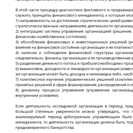
В этой части процедур диагностики фиктивного и преднаме
служить принципы финансового менеджмента, к которым мож
1) направленность на достижение стратегических целей раз
стратегически важным направлениям деятельности организац
2) интеграцию системы управления организацией (решения,
финансово-хозяйственное состояние);
3) обособление финансовых и инвестиционных решений (
влияние на финансовое состояние организации и ее платежесп
4) наличие и соблюдение финансовой структуры организа
следовательно, финансы организации и ее производственная д
5) разделение денежного потока и прибыли (необходимо проа
6) взаимосвязь доходности и ликвидности организации (извес
же организация может быть доходна и неликвидна либо, наоб
7) комплексное изучение управленческих решений (комплек
принятых решений в сфере формирования, распределения и и
8) динамику процесса управления (управление организ
внутренним условиям).
Если деятельность исследуемой организации в период, пр
большой степенью уверенности можно утверждать, что пр
анализируемый период арбитражным управляющим было в
менеджмента, то деятельность организации должна быть по
преднамеренного банкротства.