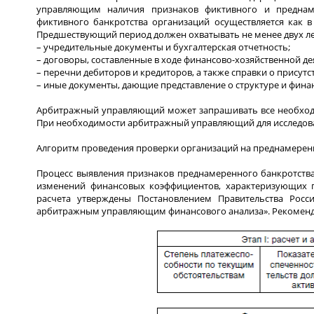
управляющим наличия признаков фиктивного и преднаме
фиктивного банкротства организаций осуществляется как в
Предшествующий период должен охватывать не менее двух лет
– учредительные документы и бухгалтерская отчетность;
– договоры, составленные в ходе финансово-хозяйственной де
– перечни дебиторов и кредиторов, а также справки о прис
– иные документы, дающие представление о структуре и фина
Арбитражный управляющий может запрашивать все необходи
При необходимости арбитражный управляющий для исследован
Алгоритм проведения проверки организаций на преднамеренно
Процесс выявления признаков преднамеренного банкротства 
изменений финансовых коэффициентов, характеризующих п
расчета утверждены Постановлением Правительства Рос
арбитражным управляющим финансового анализа». Рекомендо