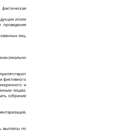
фактическая
одукции и/или
е проведения
сованных лиц.
и максимально
препятствуют
ли фиктивного
амеренного и
ванным лицам,
вать собрание
ентаризация,
ть выплаты по