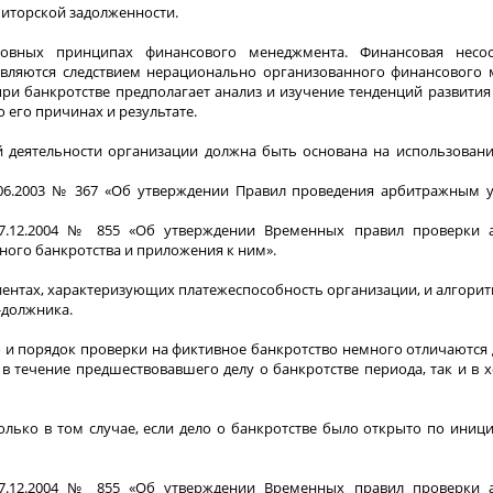
иторской задолженности.
овных принципах финансового менеджмента. Финансовая несос
 являются следствием нерационально организованного финансового 
ри банкротстве предполагает анализ и изучение тенденций развития
 его причинах и результате.
й деятельности организации должна быть основана на использован
5.06.2003 № 367 «Об утверждении Правил проведения арбитражным
 27.12.2004 № 855 «Об утверждении Временных правил проверки
ого банкротства и приложения к ним».
иентах, характеризующих платежеспособность организации, и алгори
-должника.
и порядок проверки на фиктивное банкротство немного отличаются д
в течение предшествовавшего делу о банкротстве периода, так и в 
лько в том случае, если дело о банкротстве было открыто по иниц
 27.12.2004 № 855 «Об утверждении Временных правил проверки