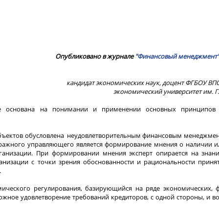
Опубликовано в журнале
"Финансовый менеджмент
кандидат экономических наук, доцент ФГБОУ ВП
экономический университет им. Г.
тве основана на понимании и применении основных принципов
субъектов обусловлена неудовлетворительным финансовым менеджме
тражного управляющего является формирование мнения о наличии ил
рганизации. При формировании мнения эксперт опирается на знан
анизации с точки зрения обоснованности и рациональности приня
.
мического регулирования, базирующийся на ряде экономических, 
жное удовлетворение требований кредиторов, с одной стороны, и в