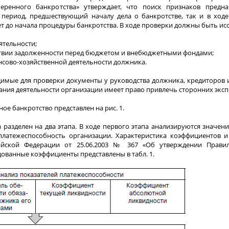
ренного банкротства» утверждает, что поиск признаков предн
 период, предшествующий началу дела о банкротстве, так и в ходе
 до начала процедуры банкротства. В ходе проверки должны быть ис
ятельности;
утствии задолженности перед бюджетом и внебюджетными фондами;
нсово-хозяйственной деятельности должника.
мые для проверки документы у руководства должника, кредиторов и
ия деятельности организации имеет право привлечь сторонних эксп
е банкротство представлен на рис. 1.
разделен на два этапа. В ходе первого этапа анализируются значен
латежеспособность организации. Характеристика коэффициентов и
сийской Федерации от 25.06.2003 № 367 «Об утверждении Прави
ванные коэффициенты представлены в табл. 1.