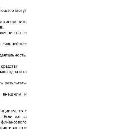
ляющего могут
противоречить
в);
влияние на ее
ь сильнейшее
еятельность,
средств);
ако одна и та
ть результаты
ся внешним и
нципам, то с
. Если же за
 финансового
 фиктивного и