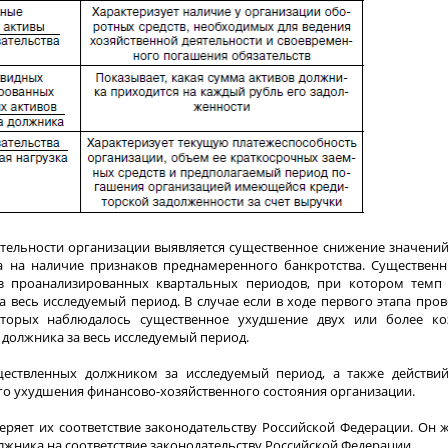
ятельности организации выявляется существенное снижение значений
а на наличие признаков преднамеренного банкротства. Существенн
из проанализированных квартальных периодов, при котором темп
 весь исследуемый период. В случае если в ходе первого этапа про
оторых наблюдалось существенное ухудшение двух или более ко
должника за весь исследуемый период.
ществленных должником за исследуемый период, а также действий
го ухудшения финансово-хозяйственного состояния организации.
ряет их соответствие законодательству Российской Федерации. Он 
лжника на соответствие законодательству Российской Федерации.