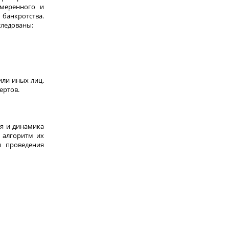
амеренного и
 банкротства.
следованы:
ли иных лиц.
ертов.
ия и динамика
 алгоритм их
л проведения