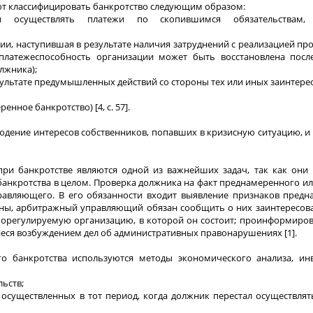
ют классифицировать банкротство следующим образом:
и осуществлять платежи по скопившимся обязательствам, 
ии, наступившая в результате наличия затруднений с реализацией пр
 платежеспособность организации может быть восстановлена посл
лжника);
зультате предумышленных действий со стороны тех или иных заинтере
нное банкротство) [4, c. 57].
юдение интересов собственников, попавших в кризисную ситуацию, 
ри банкротстве являются одной из важнейших задач, так как они 
анкротства в целом. Проверка должника на факт преднамеренного и
правляющего. В его обязанности входит выявление признаков предн
лены, арбитражный управляющий обязан сообщить о них заинтересо
морегулируемую организацию, в которой он состоит; проинформиро
еся возбуждением дел об административных правонарушениях [1].
о банкротства используются методы экономического анализа, инв
ьств;
осуществленных в тот период, когда должник перестал осуществля