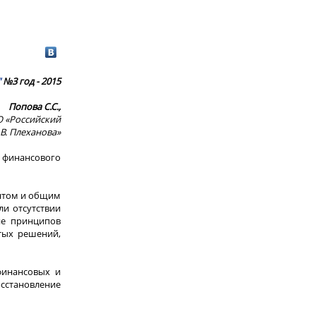
"
№3 год - 2015
Попова С.С.,
О «Российский
В. Плеханова»
 финансового
нтом и общим
и отсутствии
ие принципов
тых решений,
финансовых и
осстановление