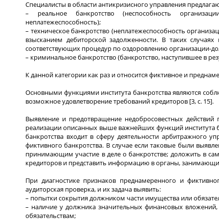
Специалисты в области антикризисного управления предлага
– реальное банкротство (неспособность организаци
неплатежеспособность);
– техническое банкротство (неплатежеспособность организац
взысканием дебиторской задолженности. В таких случаях
соответствующих процедур по оздоровлению организации-до
– криминальное банкротство (банкротство, наступившее в ре
К данной категории как раз и относится фиктивное и преднамере
Основными функциями института банкротства являются собл
возможное удовлетворение требований кредиторов [3, c. 15].
Выявление и предотвращение недобросовестных действий п
реализации описанных выше важнейших функций института б
банкротства входит в сферу деятельности арбитражного у
фиктивного банкротства. В случае если таковые были выяв
принимающим участие в деле о банкротстве; доложить в са
кредиторов и представить информацию в органы, занимающи
При диагностике признаков преднамеренного и фиктивног
аудиторская проверка, и их задача выявить:
– попытки сокрытия должником части имущества или обязател
– наличие у должника значительных финансовых вложений, 
обязательствам;