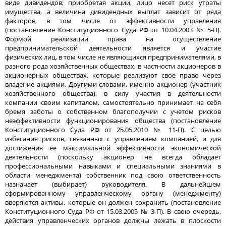
виде дивидендов; приобретая акции, лицо несет риск утраты
имущества, а величина дивидендных выплат зависит от ряда
факторов, в том числе от эффективности управления
(постановление Конституционного Суда РФ от 10.04.2003 № 5-П).
Формой реализации права на осуществление
предпринимательской деятельности является и участие
физических лиц, в том числе не являющихся предпринимателями, в
разного рода хозяйственных обществах, в частности акционеров в
акционерных обществах, которые реализуют свое право через
владение акциями. Другими словами, именно акционер (участник
хозяйственного общества), в силу участия в деятельности
компании своим капиталом, самостоятельно принимает на себя
бремя заботы о собственном благополучии с учетом рисков
неэффективности функционирования общества (постановление
Конституционного Суда РФ от 25.05.2010 № 11-П). С целью
избегания рисков, связанных с управлением компанией, и для
достижения ее максимальной эффективности экономической
деятельности (поскольку акционер не всегда обладает
профессиональными навыками и специальными знаниями в
области менеджмента) собственник под свою ответственность
назначает (выбирает) руководителя. В дальнейшем
сформированному управленческому органу (менеджменту)
вверяются активы, которые он должен сохранить (постановление
Конституционного Суда РФ от 15.03.2005 № 3-П). В свою очередь,
действия управленческих органов должны лежать в плоскости