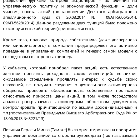
разделения функции контроля акционеров – их влияния на
управленческую политику и экономической функции – доли
участия, пакета акций (постановление Девятого арбитражного
апелляционного суда от 20.03.2014 № 09АП-5606/2014,
09АП-5628/2014). Данное разделение двух функций было положено
в основу агентской теории (принципал-агент).
Кроме того, правовая природа собственника (даже дисперсного
или миноритарного) в компании предопределяет его активное
поведение в управлении компанией и генезис самой модели с
господством со стороны акционера.
У субъекта, который приобрел пакет акций, есть естественное
желание повысить доходность своих инвестиций: возникает
ожидаемое стремление проявлять интерес к судьбе своих
вложений, т.е. получать сведения о деятельности акционерного
общества, проверять обоснованность собственных прогнозов
относительно прироста цены акций, в том числе посредством
анализа раскрываемых акционерным обществом документов,
контролировать причитающийся по акциям доход (дивиденды) и
т.п.(постановление Президиума Высшего Арбитражного Суда РФ от
18.06.2013 № 3221/13).
Позиция Берле и Минза [Там же] была ориентирована на приоритет
управления компанией со стороны руководства (так называемый