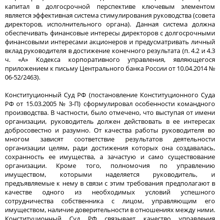
капитал в долгосрочной перспективе ключевым элементом
является эффективная система стимулирования руководства (совета
директоров, исполнительного органа). Данная система должна
обеспечивать финансовые интересы директоров с долгосрочными
финансовыми интересами акционеров и предусматривать личный
вклад руководителя в достижение конечного результата (п. 4.2 и 4.3
ч. «А» Кодекса корпоративного управления, являющегося
приложением к письму Центрального банка России от 10.04.2014 №
06-52/2463).
Конституционный Суд РФ (постановление Конституционного Суда
РФ от 15.03.2005 № 3-П) сформулировал особенности командного
производства. В частности, было отмечено, что выступая от имени
организации, руководитель должен действовать в ее интересах
добросовестно и разумно. От качества работы руководителя во
многом зависят соответствие результатов деятельности
организации целям, ради достижения которых она создавалась,
сохранность ее имущества, а зачастую и само существование
организации. Кроме того, полномочия по управлению
имуществом, которыми наделяется руководитель, и
предъявляемые к нему в связи с этим требования предполагают в
качестве одного из необходимых условий успешного
сотрудничества собственника с лицом, управляющим его
имуществом, наличие доверительности в отношениях между ними.
Конституционный Суд РФ связывает качество управления