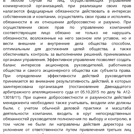
В любом случае на лиц, осуществляющих управление
коммерческой организацией, при реализации своих прав
налагаются фидуциарные обязанности действовать в интересах
собственников и компании, осуществлять свои права и исполнять
обязанности в их отношении добросовестно и разумно. При
осуществлении своих прав по управлению компанией
соответствующее лицо обязано не только не нарушать
обязанности, возложенные на него законом или уставом, но и
вести внешние и внутренние дела общества способом,
оптимальным для достижения целей общества, а также
обеспечивать контроль за выполнением решений, принимаемых
органами управления. Эффективное управление позволяет создать
баланс интересов акционеров, руководителей, работников
общества и самого акционерного общества как субъекта права.
При определении эффективности действий руководителя
принимается во внимание результативность действий, в которых
заинтересована организация (постановление Двенадцатого
арбитражного апелляционного суда от 05.10.2015 по делу № А12-
13018/11). При оценке добросовестности и разумности действий
менеджмента необходимо также учитывать, входили или должны
были, с учетом обычной деловой практики и масштаба
деятельности компании, входить в круг непосредственных
обязанностей руководителя полномочия по выбору и контролю, в
том числе не были ли направлены действия директора на
уклонение от ответственности путем привлечения третьих лиц