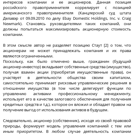
интересов компании и ее акционеров. Данная позиция
российского правоприменителя коррелирует с позицией
американского правоприменителя (Канцлерский суд штата
Делавэр от 09.09.2010 по делу Ebay Domestic Holdings, Inc. v. Craig
Newmark). Становясь руководителями таких компаний, они
должны попытаться максимизировать акционерную стоимость
компании.
В этом смысле автор не разделяет позицию Стаут [2] о том, что
акционерам не может принадлежать компания и их права
являются ограниченными.
Поскольку, как было отмечено выше, гражданин (будущий
акционер-инвестор) вкладывает собственные средства (имущество),
получая взамен акции (приобретая имущественные права), он
участвует в деятельности общества своим капиталом,
самостоятельно принимает рисковые управленческие решения в
отношении имущества (в том числе делегирует функции по
управлению активами профессиональному менеджменту,
использует его в качестве залогового обеспечения для получения
кредитных средств и т.д.), которое он вложил и обладает правом на
получение выгод от использования активов в будущем.
Следовательно, акционер (собственник), исходя из своей правовой
природы, формирует модель управления компанией с тем или
иным приоритетом. В любом случае деятельность компании