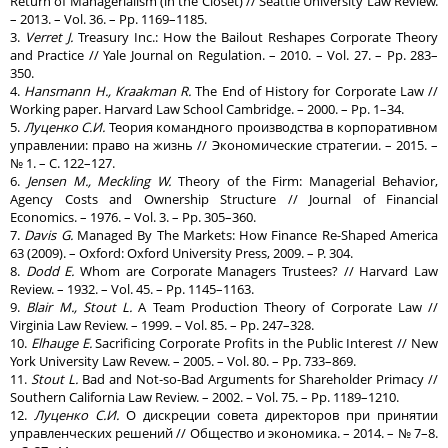
Return of Managerialism (in the Closet) // Seattle University Law Review.
– 2013. – Vol. 36. – Pp. 1169–1185.
3.
Verret J.
Treasury Inc.: How the Bailout Reshapes Corporate Theory
and Practice // Yale Journal on Regulation. – 2010. – Vol. 27. – Pp. 283–
350.
4.
Hansmann H., Kraakman R.
The End of History for Corporate Law //
Working paper. Harvard Law School Cambridge. – 2000. – Pp. 1–34.
5.
Луценко С.И.
Теория командного производства в корпоративном
управлении: право на жизнь // Экономические стратегии. – 2015. –
№ 1. – С. 122–127.
6.
Jensen M., Meckling W.
Theory of the Firm: Managerial Behavior,
Agency Costs and Ownership Structure // Journal of Financial
Economics. – 1976. – Vol. 3. – Pp. 305–360.
7.
Davis G.
Managed By The Markets: How Finance Re-Shaped America
63 (2009). – Oxford: Oxford University Press, 2009. – P. 304.
8.
Dodd E.
Whom are Corporate Managers Trustees? // Harvard Law
Review. – 1932. – Vol. 45. – Pp. 1145–1163.
9.
Blair M., Stout L.
A Team Production Theory of Corporate Law //
Virginia Law Review. – 1999. – Vol. 85. – Pp. 247–328.
10.
Elhauge E.
Sacrificing Corporate Profits in the Public Interest // New
York University Law Revew. – 2005. – Vol. 80. – Pp. 733–869.
11.
Stout L.
Bad and Not-so-Bad Arguments for Shareholder Primacy //
Southern California Law Review. – 2002. – Vol. 75. – Pp. 1189–1210.
12.
Луценко С.И.
О дискреции совета директоров при принятии
управленческих решений // Общество и экономика. – 2014. – № 7–8.