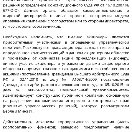
решения (определение Конституционного Суда РФ от 16.10.2007 №
677-О-О). Данные органы обладают самостоятельностью и
широкой дискрецией, в числе прочего, построения модели
управления компанией с господством или со стороны директората,
или со стороны собственников.
Необходимо напомнить, что именно акционеры являются
приоритетными участниками в определении управленческой
политики. Поскольку все права акционера вытекают из его прав на
определенное количество акций в данном акционерном обществе
и производны от количества акций, принадлежащих акционеру,
личное участие акционера в управлении делами акционерного
общества напрямую связано с находящимися в его собственности
акциями (постановление Президиума Высшего Арбитражного Суда
РФ от 02.11.2010 по делу № А103714/2009, постановление
Двенадцатого арбитражного апелляционного суда от 05.10.2015 по
делу № А06-6466/2014). Национальный правоприменитель
идентифицирует конструкцию публичной компании, основанную
на разделении экономических интересов и контрольных прав
(принятие управленческих решений), которую рассматривали
Берле и Минз [1].
Действительно, механизм корпоративного управления (часть
корпоративных финансов) заведомо предполагает наличие