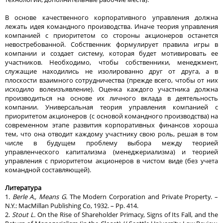
В основе качественного корпоративного управления должна
лежать идея командного производства. Иначе теория управления
компанией с приоритетом со стороны акционеров останется
невостребованной. Собственник формулирует правила игры в
компании и создает систему, которая будет мотивировать ее
участников. Необходимо, чтобы собственники, менеджмент,
служащие находились не изолированно друг от друга, а в
плоскости взаимного сотрудничества (прежде всего, чтобы от них
исходило волеизъявление). Оценка каждого участника должна
производиться на основе их личного вклада в деятельность
компании. Универсальная теория управления компанией с
приоритетом акционеров (с основой командного производства) на
современном этапе развития корпоративных финансов хороша
тем, что она отводит каждому участнику свою роль, решая в том
числе в будущем проблему выбора между теорией
управленческого капитализма (менеджериализма) и теорией
управления с приоритетом акционеров в чистом виде (без учета
командной составляющей).
Литература
1.
Berle A., Means G.
The Modern Corporation and Private Property. –
N.Y.: MacMillan Publishing Co, 1932. – Pp. 414.
2.
Stout L.
On the Rise of Shareholder Primacy, Signs of Its Fall, and the