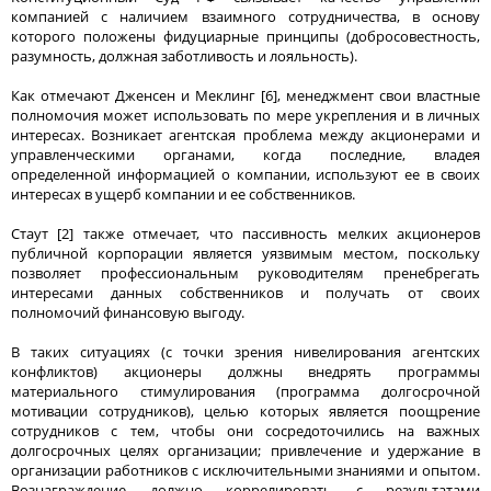
компанией с наличием взаимного сотрудничества, в основу
которого положены фидуциарные принципы (добросовестность,
разумность, должная заботливость и лояльность).
Как отмечают Дженсен и Меклинг [6], менеджмент свои властные
полномочия может использовать по мере укрепления и в личных
интересах. Возникает агентская проблема между акционерами и
управленческими органами, когда последние, владея
определенной информацией о компании, используют ее в своих
интересах в ущерб компании и ее собственников.
Стаут [2] также отмечает, что пассивность мелких акционеров
публичной корпорации является уязвимым местом, поскольку
позволяет профессиональным руководителям пренебрегать
интересами данных собственников и получать от своих
полномочий финансовую выгоду.
В таких ситуациях (с точки зрения нивелирования агентских
конфликтов) акционеры должны внедрять программы
материального стимулирования (программа долгосрочной
мотивации сотрудников), целью которых является поощрение
сотрудников с тем, чтобы они сосредоточились на важных
долгосрочных целях организации; привлечение и удержание в
организации работников с исключительными знаниями и опытом.
Вознаграждение должно коррелировать с результатами