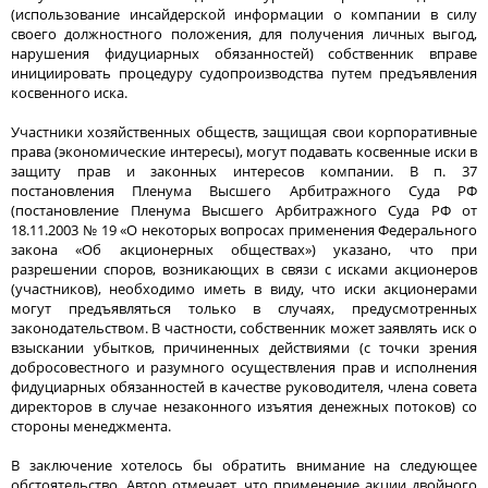
(использование инсайдерской информации о компании в силу
своего должностного положения, для получения личных выгод,
нарушения фидуциарных обязанностей) собственник вправе
инициировать процедуру судопроизводства путем предъявления
косвенного иска.
Участники хозяйственных обществ, защищая свои корпоративные
права (экономические интересы), могут подавать косвенные иски в
защиту прав и законных интересов компании. В п. 37
постановления Пленума Высшего Арбитражного Суда РФ
(постановление Пленума Высшего Арбитражного Суда РФ от
18.11.2003 № 19 «О некоторых вопросах применения Федерального
закона «Об акционерных обществах») указано, что при
разрешении споров, возникающих в связи с исками акционеров
(участников), необходимо иметь в виду, что иски акционерами
могут предъявляться только в случаях, предусмотренных
законодательством. В частности, собственник может заявлять иск о
взыскании убытков, причиненных действиями (с точки зрения
добросовестного и разумного осуществления прав и исполнения
фидуциарных обязанностей в качестве руководителя, члена совета
директоров в случае незаконного изъятия денежных потоков) со
стороны менеджмента.
В заключение хотелось бы обратить внимание на следующее
обстоятельство. Автор отмечает, что применение акции двойного