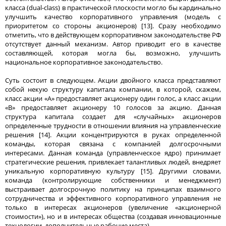
класса (dual-class) в практической плоскости могло бы кардинально
улучшить качество корпоративного управления (модель с
приоритетом со стороны акционеров) [13]. Сразу необходимо
отметить, что в действующем корпоративном законодательстве РФ
отсутствует данный механизм. Автор приводит его в качестве
составляющей, которая могла бы, возможно, улучшить
национальное корпоративное законодательство.
Суть состоит в следующем. Акции двойного класса представляют
собой некую структуру капитала компании, в которой, скажем,
класс акции «A» предоставляет акционеру один голос, а класс акции
«B» предоставляет акционеру 10 голосов за акцию. Данная
структура капитала создает для «случайных» акционеров
определенные трудности в отношении влияния на управленческие
решения [14]. Акции концентрируются в руках определенной
команды, которая связана с компанией долгосрочными
интересами. Данная команда (управленческое ядро) принимает
стратегические решения, привлекает талантливых людей, внедряет
уникальную корпоративную культуру [15]. Другими словами,
команда (контролирующие собственники и менеджмент)
выстраивает долгосрочную политику на принципах взаимного
сотрудничества и эффективного корпоративного управления не
только в интересах акционеров (увеличение «акционерной
стоимости»), но и в интересах общества (создавая инновационные
технологии, дополнительные рабочие места).