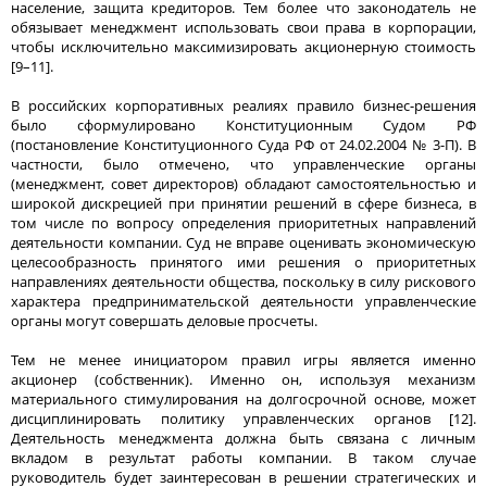
население, защита кредиторов. Тем более что законодатель не
обязывает менеджмент использовать свои права в корпорации,
чтобы исключительно максимизировать акционерную стоимость
[9–11].
В российских корпоративных реалиях правило бизнес-решения
было сформулировано Конституционным Судом РФ
(постановление Конституционного Суда РФ от 24.02.2004 № 3-П). В
частности, было отмечено, что управленческие органы
(менеджмент, совет директоров) обладают самостоятельностью и
широкой дискрецией при принятии решений в сфере бизнеса, в
том числе по вопросу определения приоритетных направлений
деятельности компании. Суд не вправе оценивать экономическую
целесообразность принятого ими решения о приоритетных
направлениях деятельности общества, поскольку в силу рискового
характера предпринимательской деятельности управленческие
органы могут совершать деловые просчеты.
Тем не менее инициатором правил игры является именно
акционер (собственник). Именно он, используя механизм
материального стимулирования на долгосрочной основе, может
дисциплинировать политику управленческих органов [12].
Деятельность менеджмента должна быть связана с личным
вкладом в результат работы компании. В таком случае
руководитель будет заинтересован в решении стратегических и