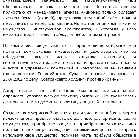
управленческий капитализм или менеджериализм). Они
обосновывали свое заключение тем, что собственник зависим
полностью от менеджмента (агента). Акционер только обладает
листком бумаги (акцией), представляющим собой набор прав и
ожиданий относительно компании. Но в отношении компании и ее
имущества – инструментов производства, к которым у него
имеется интерес, владелец обладает небольшим контролем.
На самом деле акция является не просто листком бумаги, она
является комплексным имуществом и удостоверяет, что ее
обладатель владеет частью капитала (активами) и
соответствующими правами, в частности правом голоса, правом
участия в управлении компанией и контролем за ее активами
(постановление Европейского Суда по правам человека от
25.07.2002 по делу «Совтрансавто Холдинг» против Украины»).
Автор считает, что собственник компании все-таки может
определять управленческую политику компании и контролировать
деятельность менеджмента в силу следующих обстоятельств.
Создание коммерческой организации и участие в ней есть форма
коллективного предпринимательства: лицо, распоряжаясь своим
имуществом, приобретает акции, с приобретением акций лицо
получает вытекающие из владения акциями имущественные права;
используя свое имущество, получает часть прибыли общества в