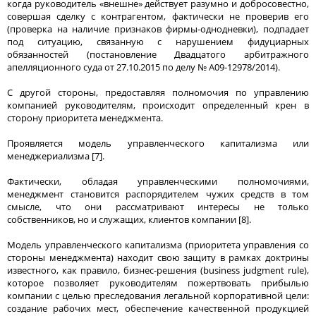
когда руководитель «внешне» действует разумно и добросовестно,
совершая сделку с контрагентом, фактически не проверив его
(проверка на наличие признаков фирмы-однодневки), подпадает
под ситуацию, связанную с нарушением фидуциарных
обязанностей (постановление Двадцатого арбитражного
апелляционного суда от 27.10.2015 по делу № А09-12978/2014).
С другой стороны, предоставляя полномочия по управлению
компанией руководителям, происходит определенный крен в
сторону приоритета менеджмента.
Проявляется модель управленческого капитализма или
менеджериализма [7].
Фактически, обладая управленческими полномочиями,
менеджмент становится распорядителем чужих средств в том
смысле, что они рассматривают интересы не только
собственников, но и служащих, клиентов компании [8].
Модель управленческого капитализма (приоритета управления со
стороны менеджмента) находит свою защиту в рамках доктрины
известного, как правило, бизнес-решения (business judgment rule),
которое позволяет руководителям пожертвовать прибылью
компании с целью преследования легальной корпоративной цели:
создание рабочих мест, обеспечение качественной продукцией