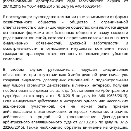
(постановление Арбитражного суда Московского округа от
29.10.2015 № Ф05-14492/2015 по делу № А40-160296/14).
В последующем руководство компании (вне зависимости от формы
хозяйственного общества – общество с ограниченной
ответственностью или акционерное общество; они являются двумя
основными формами хозяйственных обществ и ввиду схожести
ряда правоотношений), которое не проявило возложенных на него
фидуциарных обязанностей, должной заботливости и
осмотрительности в отношении имущества компании, несет
гражданско-правовую ответственность по возмещению убытков
компании.
В любом случае руководитель, нарушая фидуциарные
обязанности, при отсутствии какой-либо деловой цели (зачастую,
создавая видимость договорных отношений с подконтрольным
ему лицом) стремится действовать в личных интересах, получая
необоснованные денежные выгоды (постановление Арбитражного
суда Уральского округа от 15.10.2015 по делу № А60-19635/2013).
Если менеджмент действовал в интересах одного или нескольких
акционеров (участников), он не может быть признан
действовавшим в экономических интересах компании, а значит,
действовал в ущерб ей (постановление Двенадцатого
арбитражного апелляционного суда от 27.10.2015 по делу № А12-
23266/2015). Также необходимо обратить внимание на ситуацию,