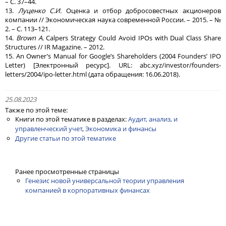
– С. 37–44.
13.
Луценко С.И.
Оценка и отбор добросовестных акционеров
компании // Экономическая наука современной России. – 2015. – №
2. – С. 113–121.
14.
Brown A.
Calpers Strategy Could Avoid IPOs with Dual Class Share
Structures // IR Magazine. – 2012.
15. An Owner’s Manual for Google’s Shareholders (2004 Founders’ IPO
Letter) [Электронный ресурс]. URL: abc.xyz/investor/founders-
letters/2004/ipo-letter.html (дата обращения: 16.06.2018).
25.08.2023
Также по этой теме:
Книги по этой тематике в разделах:
Аудит, анализ, и
управленческий учет
,
Экономика и финансы
Другие статьи по этой тематике
Ранее просмотренные страницы
Генезис новой универсальной теории управления
компанией в корпоративных финансах