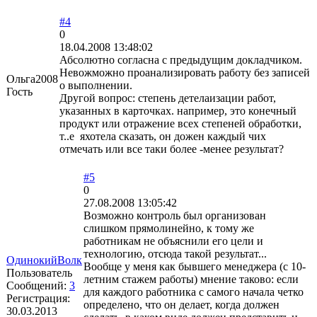
#4
0
18.04.2008 13:48:02
Абсолютно согласна с предыдущим докладчиком.
Невожможно проанализировать работу без записей
Ольга2008
о выполнении.
Гость
Другой вопрос: степень детелаизации работ,
указанных в карточках. например, это конечный
продукт или отражение всех степеней обработки,
т..е яхотела сказать, он дожен каждый чих
отмечать или все таки более -менее результат?
#5
0
27.08.2008 13:05:42
Возможно контроль был организован
слишком прямолинейно, к тому же
работникам не объяснили его цели и
технологию, отсюда такой результат...
ОдинокийВолк
Вообще у меня как бывшего менеджера (с 10-
Пользователь
летним стажем работы) мнение таково: если
Сообщений:
3
для каждого работника с самого начала четко
Регистрация:
определено, что он делает, когда должен
30.03.2013