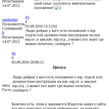
Регистрация:
свой опыт, получится замечательное
14.07.2012
положение!
#5
randomizr
0
Пользователь
03.09.2010 15:12:01
Сообщений:
Люди добрые у кого есть положение о юр.
8
отделе или должностные инструкции на нач.
Регистрация:
юр.от. и зам.нач. юр.отд , а может кто знает где
14.07.2012
можно почитать, сообщите ?
#6
0
03.09.2010 20:00:12
Цитата
Люди добрые у кого есть положение о юр. отделе или
должностные инструкции на нач. юр.от. и зам.нач.
slava
юр.отд , а может кто знает где можно почитать,
Гость
сообщите ?
Конечно есть, этим и занимается Издатель нашего сайта,
вот весь комплект нужной информации, на компакт-